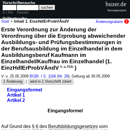
Vorschriftensuche
buzer.de
Normalansicht
§ / Art.
Gesetz
Volltextsuche
Start
>
Inhalt 1. EinzHdlErProbVÄndV
Änderungsalarm
Erste Verordnung zur Änderung der
nur in 1. EinzHdlErProbVÄndV
Verordnung über die Erprobung abweichender
Ausbildungs- und Prüfungsbestimmungen in
der Berufsausbildung im Einzelhandel in dem
Ausbildungsberuf Kaufmann im
Einzelhandel/Kauffrau im Einzelhandel (1.
EinzHdlErProbVÄndV
k.a.Abk.
)
V. v. 25.05.2009
BGBl. I S. 1166
(
Nr. 28
); Geltung ab 30.05.2009
1 Änderung
|
wird in 1 Vorschrift zitiert
Eingangsformel
Artikel 1
Artikel 2
Eingangsformel
Auf Grund des §
6
des
Berufsbildungsgesetzes
vom