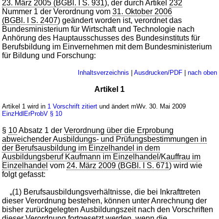
23. März 2005 (BGBl. I S. 931
), der durch Artikel
232
Nummer 1 der Verordnung vom
31. Oktober 2006
(BGBl. I S. 2407
) geändert worden ist, verordnet das
Bundesministerium für Wirtschaft und Technologie nach
Anhörung des Hauptausschusses des Bundesinstituts für
Berufsbildung im Einvernehmen mit dem Bundesministerium
für Bildung und Forschung:
Inhaltsverzeichnis
|
Ausdrucken/PDF
|
nach oben
Artikel 1
Artikel 1 wird in
1 Vorschrift zitiert
und ändert mWv. 30. Mai 2009
EinzHdlErProbV
§ 10
§
10
Absatz 1 der
Verordnung über die Erprobung
abweichender Ausbildungs- und Prüfungsbestimmungen in
der Berufsausbildung im Einzelhandel in dem
Ausbildungsberuf Kaufmann im Einzelhandel/Kauffrau im
Einzelhandel
vom
24. März 2009 (BGBl. I S. 671
) wird wie
folgt gefasst:
„(1) Berufsausbildungsverhältnisse, die bei Inkrafttreten
dieser Verordnung bestehen, können unter Anrechnung der
bisher zurückgelegten Ausbildungszeit nach den Vorschriften
dieser Verordnung fortgesetzt werden, wenn die