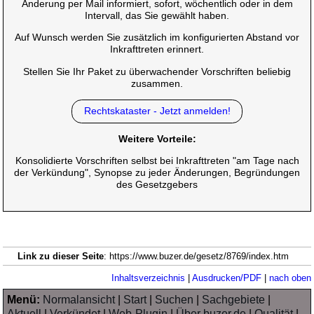
Änderung per Mail informiert, sofort, wöchentlich oder in dem
Intervall, das Sie gewählt haben.
Auf Wunsch werden Sie zusätzlich im konfigurierten Abstand vor
Inkrafttreten erinnert.
Stellen Sie Ihr Paket zu überwachender Vorschriften beliebig
zusammen.
Rechtskataster - Jetzt anmelden!
Weitere Vorteile:
Konsolidierte Vorschriften selbst bei Inkrafttreten "am Tage nach
der Verkündung", Synopse zu jeder Änderungen, Begründungen
des Gesetzgebers
Link zu dieser Seite
: https://www.buzer.de/gesetz/8769/index.htm
Inhaltsverzeichnis
|
Ausdrucken/PDF
|
nach oben
Menü:
Normalansicht
|
Start
|
Suchen
|
Sachgebiete
|
Aktuell
|
Verkündet
|
Web-Plugin
|
Über buzer.de
|
Qualität
|