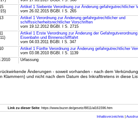
017)
vom 17.03.2017 BGBl. I S. 568
15
Artikel 1 Siebente Verordnung zur Änderung gefahrgutrechtlicher
015)
vom 26.02.2015 BGBl. I S. 265
13
Artikel 1 Verordnung zur Änderung gefahrgutrechtlicher und
schiffssicherheitsrechtlicher Vorschriften
vom 19.12.2012 BGBl. I S. 2715
11
Artikel 1 Erste Verordnung zur Änderung der Gefahrgutverordnung
11)
Eisenbahn und Binnenschifffahrt
vom 04.03.2011 BGBl. I S. 347
10
Artikel 1 Fünfte Verordnung zur Änderung gefahrgutrechtlicher Ve
vom 03.08.2010 BGBl. I S. 1139
8.2010
Urfassung
ss rückwirkende Änderungen - soweit vorhanden - nach dem Verkündun
n Klammern) und nicht nach dem Datum des Inkrafttretens in diese List
Link zu dieser Seite
: https://www.buzer.de/gesetz/8811/al161596.htm
Inhaltsverzeichnis
|
Ausdru