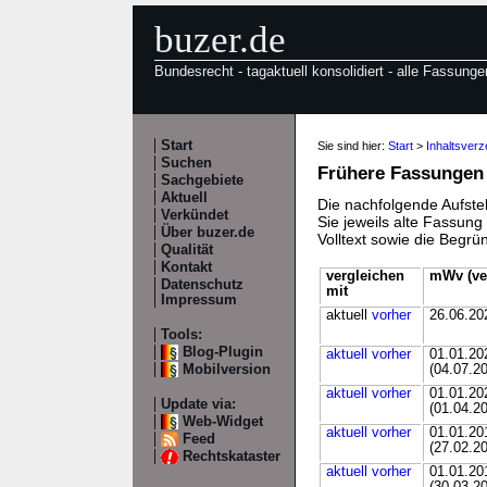
buzer.de
Bundesrecht - tagaktuell konsolidiert - alle Fassunge
Start
Sie sind hier:
Start
>
Inhaltsver
Suchen
Frühere Fassungen
Sachgebiete
Aktuell
Die nachfolgende Aufstel
Verkündet
Sie jeweils alte Fassun
Über buzer.de
Volltext sowie die Begr
Qualität
Kontakt
vergleichen
mWv (ve
Datenschutz
mit
Impressum
aktuell
vorher
26.06.20
Tools:
Blog-Plugin
aktuell
vorher
01.01.20
Mobilversion
(04.07.2
aktuell
vorher
01.01.20
Update via:
(01.04.2
Web-Widget
aktuell
vorher
01.01.20
Feed
(27.02.2
Rechtskataster
aktuell
vorher
01.01.20