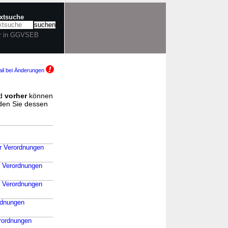
extsuche
r in GGVSEB
il bei Änderungen
d
vorher
können
nden Sie dessen
er Verordnungen
r Verordnungen
r Verordnungen
ordnungen
erordnungen