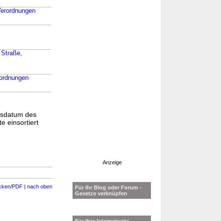
 Verordnungen
 Straße,
rordnungen
gsdatum des
e einsortiert
Anzeige
cken/PDF
|
nach oben
Für Ihr Blog oder Forum -
Gesetze verknüpfen