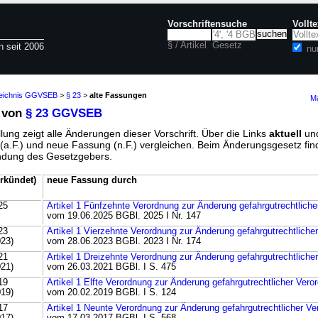
Vorschriftensuche
Vollt
§ / Artikel
Gesetz
n seit 2006
nu
zeichnis GGVSEB
>
§ 23
>
alte Fassungen
Ma
 von
§ 23 GGVSEB
lung zeigt alle Änderungen dieser Vorschrift. Über die Links
aktuell
un
g (a.F.) und neue Fassung (n.F.) vergleichen. Beim Änderungsgesetz fi
ündung des Gesetzgebers.
rkündet)
neue Fassung durch
25
Artikel 1 Fünfzehnte Verordnung zur Änderung gefahrgutrechtlich
vom 19.06.2025 BGBl. 2025 I Nr. 147
23
Artikel 1 Vierzehnte Verordnung zur Änderung gefahrgutrechtliche
023)
vom 28.06.2023 BGBl. 2023 I Nr. 174
21
Artikel 1 Dreizehnte Verordnung zur Änderung gefahrgutrechtliche
021)
vom 26.03.2021 BGBl. I S. 475
19
Artikel 1 Elfte Verordnung zur Änderung gefahrgutrechtlicher Ver
019)
vom 20.02.2019 BGBl. I S. 124
17
Artikel 1 Neunte Verordnung zur Änderung gefahrgutrechtlicher V