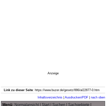
Anzeige
Link zu dieser Seite
: https://www.buzer.de/gesetz/886/al22877-0.htm
Inhaltsverzeichnis
|
Ausdrucken/PDF
|
nach oben
Menü:
Normalansicht
|
Start
|
Suchen
|
Sachgebiete
|