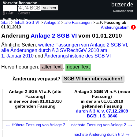
Vorschriftensuche
buzer.de
Normalansicht
§ / Art.
Gesetz
Volltextsuche
Start
>
Inhalt SGB VI
>
Anlage 2
>
alle Fassungen
>
a.F. Fassung ab
01.01.2010
Änderungsalarm
nur in SGB VI
Änderung
Anlage 2 SGB VI
vom 01.01.2010
Ähnliche Seiten:
weitere Fassungen von Anlage 2 SGB VI
,
alle Änderungen durch § 3 SVRechGrV 2010 am
1. Januar 2010
und
Änderungshistorie des SGB VI
Hervorhebungen:
alter Text
,
neuer Text
Änderung verpasst?
SGB VI hier überwachen!
Anlage 2 SGB VI a.F. (alte
Anlage 2 SGB VI n.F. (neue
Fassung)
Fassung)
in der vor dem 01.01.2010
in der am 01.01.2010
geltenden Fassung
geltenden Fassung
durch § 3 V. v. 07.12.2009
BGBl. I S. 3846
←
→
frühere Fassung von Anlage 2
nächste Fassung von Anlage 2
→
nächste Änderung durch § 3