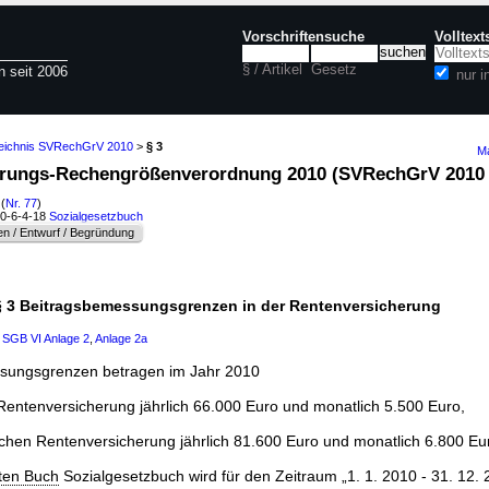
Vorschriftensuche
Volltex
§ / Artikel
Gesetz
n seit 2006
nur 
zeichnis SVRechGrV 2010
>
§ 3
Ma
cherungs-Rechengrößenverordnung 2010 (SVRechGrV 201
(
Nr. 77
)
60-6-4-18
Sozialgesetzbuch
n / Entwurf / Begründung
§ 3 Beitragsbemessungsgrenzen in der Rentenversicherung
0
SGB VI
Anlage 2
,
Anlage 2a
ssungsgrenzen betragen im Jahr 2010
Rentenversicherung jährlich 66.000 Euro und monatlich 5.500 Euro,
ichen Rentenversicherung jährlich 81.600 Euro und monatlich 6.800 Eu
ten Buch
Sozialgesetzbuch wird für den Zeitraum „1. 1. 2010 - 31. 12.