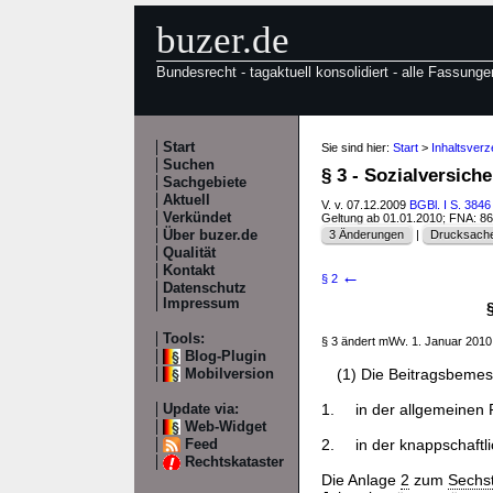
buzer.de
Bundesrecht - tagaktuell konsolidiert - alle Fassunge
Start
Sie sind hier:
Start
>
Inhaltsver
Suchen
§ 3 - Sozialversi
Sachgebiete
Aktuell
V. v. 07.12.2009
BGBl. I S. 3846
Verkündet
Geltung ab 01.01.2010; FNA: 8
Über buzer.de
3 Änderungen
|
Drucksache
Qualität
Kontakt
←
§ 2
Datenschutz
Impressum
Tools:
§ 3 ändert mWv. 1. Januar 201
Blog-Plugin
(1) Die Beitragsbeme
Mobilversion
1.
in der allgemeinen 
Update via:
Web-Widget
2.
in der knappschaftl
Feed
Rechtskataster
Die Anlage
2
zum
Sechs