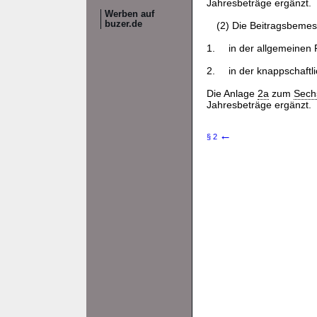
Jahresbeträge ergänzt.
Werben auf
buzer.de
(2) Die Beitragsbeme
1.
in der allgemeinen 
2.
in der knappschaftl
Die Anlage
2a
zum
Sech
Jahresbeträge ergänzt.
←
§ 2