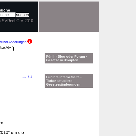
tsuche
in SVRechGrV 2010
il bei Änderungen
0
k.a.Abk.
)
Für Ihr Blog oder Forum -
Gesetze verknüpfen
→
§ 4
Für Ihre Internetseite -
Ticker aktuellste
Gesetzesänderungen
ro.
 2010" um die