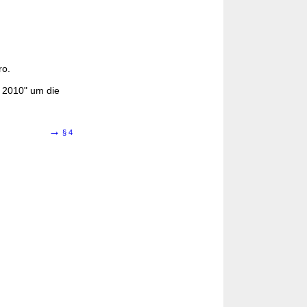
ro.
. 2010" um die
→
§ 4