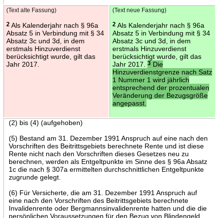
(Text alte Fassung)
(Text neue Fassung)
2
Als Kalenderjahr nach § 96a
2
Als Kalenderjahr nach § 96a
Absatz 5 in Verbindung mit § 34
Absatz 5 in Verbindung mit § 34
Absatz 3c und 3d, in dem
Absatz 3c und 3d, in dem
erstmals Hinzuverdienst
erstmals Hinzuverdienst
berücksichtigt wurde, gilt das
berücksichtigt wurde, gilt das
Jahr 2017.
Jahr 2017.
3
Die
Hinzuverdienstgrenze nach Satz
1 Nummer 1 wird jährlich
entsprechend der prozentualen
Veränderung der Bezugsgröße
angepasst.
(2) bis (4) (aufgehoben)
(5) Bestand am 31. Dezember 1991 Anspruch auf eine nach den
Vorschriften des Beitrittsgebiets berechnete Rente und ist diese
Rente nicht nach den Vorschriften dieses Gesetzes neu zu
berechnen, werden als Entgeltpunkte im Sinne des § 96a Absatz
1c die nach § 307a ermittelten durchschnittlichen Entgeltpunkte
zugrunde gelegt.
(6) Für Versicherte, die am 31. Dezember 1991 Anspruch auf
eine nach den Vorschriften des Beitrittsgebiets berechnete
Invalidenrente oder Bergmannsinvalidenrente hatten und die die
persönlichen Voraussetzungen für den Bezug von Blindengeld