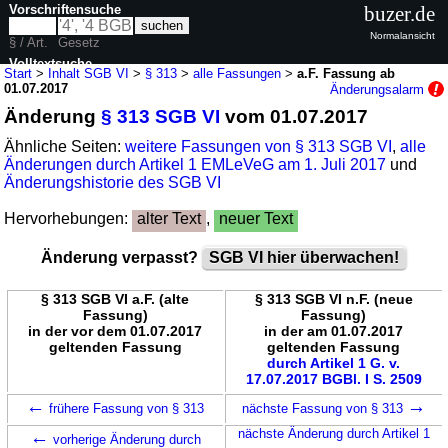
Vorschriftensuche
buzer.de
Normalansicht
§ / Art.
Gesetz
Volltextsuche
Start
>
Inhalt SGB VI
>
§ 313
>
alle Fassungen
>
a.F. Fassung ab
01.07.2017
Änderungsalarm
nur in SGB VI
Änderung
§ 313 SGB VI
vom 01.07.2017
Ähnliche Seiten:
weitere Fassungen von § 313 SGB VI
,
alle
Änderungen durch Artikel 1 EMLeVeG am 1. Juli 2017
und
Änderungshistorie des SGB VI
Hervorhebungen:
alter Text
,
neuer Text
Änderung verpasst?
SGB VI hier überwachen!
§ 313 SGB VI a.F. (alte
§ 313 SGB VI n.F. (neue
Fassung)
Fassung)
in der vor dem 01.07.2017
in der am 01.07.2017
geltenden Fassung
geltenden Fassung
durch Artikel 1 G. v.
17.07.2017 BGBl. I S. 2509
←
→
frühere Fassung von § 313
nächste Fassung von § 313
←
nächste Änderung durch Artikel 1
vorherige Änderung durch