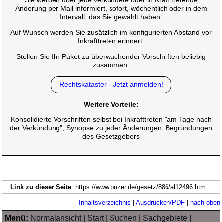
Sie werden über jede verkündete oder in Kraft tretende
Änderung per Mail informiert, sofort, wöchentlich oder in dem
Intervall, das Sie gewählt haben.
Auf Wunsch werden Sie zusätzlich im konfigurierten Abstand vor
Inkrafttreten erinnert.
Stellen Sie Ihr Paket zu überwachender Vorschriften beliebig
zusammen.
Rechtskataster - Jetzt anmelden!
Weitere Vorteile:
Konsolidierte Vorschriften selbst bei Inkrafttreten "am Tage nach
der Verkündung", Synopse zu jeder Änderungen, Begründungen
des Gesetzgebers
Link zu dieser Seite
: https://www.buzer.de/gesetz/886/al12496.htm
Inhaltsverzeichnis
|
Ausdrucken/PDF
|
nach oben
Menü:
Normalansicht
|
Start
|
Suchen
|
Sachgebiete
|