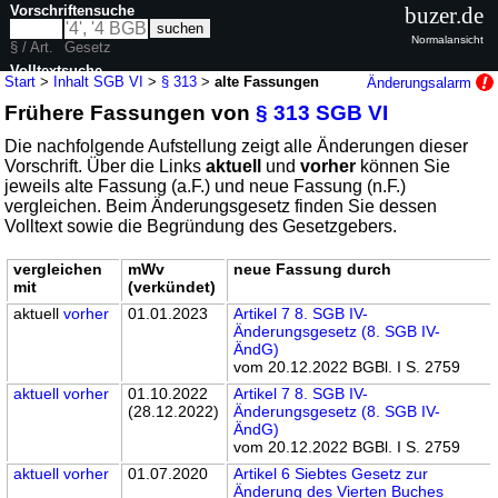
Vorschriftensuche
buzer.de
Normalansicht
§ / Art.
Gesetz
Volltextsuche
Start
>
Inhalt SGB VI
>
§ 313
>
alte Fassungen
Änderungsalarm
Frühere Fassungen von
§ 313 SGB VI
nur in SGB VI
Die nachfolgende Aufstellung zeigt alle Änderungen dieser
Vorschrift. Über die Links
aktuell
und
vorher
können Sie
jeweils alte Fassung (a.F.) und neue Fassung (n.F.)
vergleichen. Beim Änderungsgesetz finden Sie dessen
Volltext sowie die Begründung des Gesetzgebers.
vergleichen
mWv
neue Fassung durch
mit
(verkündet)
aktuell
vorher
01.01.2023
Artikel 7 8. SGB IV-
Änderungsgesetz (8. SGB IV-
ÄndG)
vom 20.12.2022 BGBl. I S. 2759
aktuell
vorher
01.10.2022
Artikel 7 8. SGB IV-
(28.12.2022)
Änderungsgesetz (8. SGB IV-
ÄndG)
vom 20.12.2022 BGBl. I S. 2759
aktuell
vorher
01.07.2020
Artikel 6 Siebtes Gesetz zur
Änderung des Vierten Buches