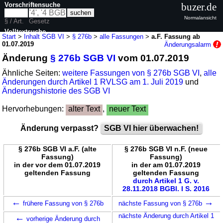
Vorschriftensuche
buzer.de
Normalansicht
§ / Art.
Gesetz
Volltextsuche
Start
>
Inhalt SGB VI
>
§ 276b
>
alle Fassungen
>
a.F. Fassung ab
01.07.2019
Änderungsalarm
nur in SGB VI
Änderung
§ 276b SGB VI
vom 01.07.2019
Ähnliche Seiten:
weitere Fassungen von § 276b SGB VI
,
alle
Änderungen durch Artikel 1 RVLSG am 1. Juli 2019
und
Änderungshistorie des SGB VI
Hervorhebungen:
alter Text
,
neuer Text
Änderung verpasst?
SGB VI hier überwachen!
§ 276b SGB VI a.F. (alte
§ 276b SGB VI n.F. (neue
Fassung)
Fassung)
in der vor dem 01.07.2019
in der am 01.07.2019
geltenden Fassung
geltenden Fassung
durch Artikel 1 G. v.
28.11.2018 BGBl. I S. 2016
←
→
frühere Fassung von § 276b
nächste Fassung von § 276b
←
nächste Änderung durch Artikel 1
vorherige Änderung durch