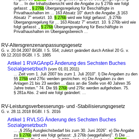
für ... In der Inhaltsübersicht wird die Angabe zu § 276b wie folgt
gefasst: „
§ 276b
Übergangsregelung für Beschäftigte in
Privathaushalten im ... 163 Absatz 10" durch die Angabe „§ 163
Absatz 7" ersetzt. 10.
§ 276b
wird wie folgt gefasst: „§ 276b
Übergangsregelung für ... 163 Absatz 7" ersetzt. 10. § 276b wird wie
folgt gefasst: „
§ 276b
Übergangsregelung für Beschäftigte in
Privathaushalten im Übergangsbereich ...
RV-Altersgrenzenanpassungsgesetz
G. v. 20.04.2007 BGBl. I S. 554; zuletzt geändert durch Artikel 20 G. v.
09.12.2010 BGBl. I S. 1885
Artikel 1 RVAGAnpG Änderung des Sechsten Buches
Sozialgesetzbuch
(vom 01.01.2011)
... Zeit vom 1. Juli 2007 bis zum 1. Juli 2010". l) Die Angaben zu den
§§
276b
und 276c werden gestrichen. m) Die Angaben zu den
Anlagen 21 bis 23 werden ... dass an die Stelle von 40 Jahren 35
Jahre treten." 74. Die §§
276b
und 276c werden aufgehoben. 75.
§ 281a Abs. 2 wird wie folgt geändert: ...
RV-Leistungsverbesserungs- und -Stabilisierungsgesetz
G. v. 28.11.2018 BGBl. I S. 2016
Artikel 1 RVLSG Änderung des Sechsten Buches
Sozialgesetzbuch
... „§ 255g Ausgleichsbedarf bis zum 30. Juni 2026". e) Die Angabe
zu
§ 276b
wird wie folgt gefasst: „§ 276b (weggefallen)". f) Die ...