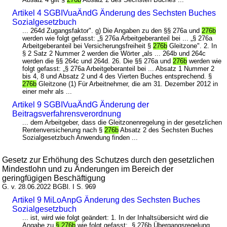
Artikel 4 SGBIVuaÄndG Änderung des Sechsten Buches
Sozialgesetzbuch
... 264d Zugangsfaktor". g) Die Angaben zu den §§ 276a und
276b
werden wie folgt gefasst: „§ 276a Arbeitgeberanteil bei ... „§ 276a
Arbeitgeberanteil bei Versicherungsfreiheit §
276b
Gleitzone". 2. In
§ 2 Satz 2 Nummer 2 werden die Wörter „als ... 264b und 264c
werden die §§ 264c und 264d. 26. Die §§ 276a und
276b
werden wie
folgt gefasst: „§ 276a Arbeitgeberanteil bei ... Absatz 1 Nummer 2
bis 4, 8 und Absatz 2 und 4 des Vierten Buches entsprechend. §
276b
Gleitzone (1) Für Arbeitnehmer, die am 31. Dezember 2012 in
einer mehr als ...
Artikel 9 SGBIVuaÄndG Änderung der
Beitragsverfahrensverordnung
... dem Arbeitgeber, dass die Gleitzonenregelung in der gesetzlichen
Rentenversicherung nach §
276b
Absatz 2 des Sechsten Buches
Sozialgesetzbuch Anwendung finden ...
Gesetz zur Erhöhung des Schutzes durch den gesetzlichen
Mindestlohn und zu Änderungen im Bereich der
geringfügigen Beschäftigung
G. v. 28.06.2022 BGBl. I S. 969
Artikel 9 MiLoAnpG Änderung des Sechsten Buches
Sozialgesetzbuch
... ist, wird wie folgt geändert: 1. In der Inhaltsübersicht wird die
Angabe zu
§ 276b
wie folgt gefasst: „§ 276b Übergangsregelung