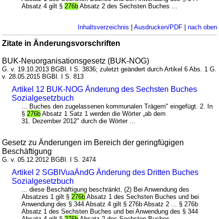
Absatz 4 gilt §
276b
Absatz 2 des Sechsten Buches ...
Inhaltsverzeichnis
|
Ausdrucken/PDF
|
nach oben
Zitate in Änderungsvorschriften
BUK-Neuorganisationsgesetz (BUK-NOG)
G. v. 19.10.2013 BGBl. I S. 3836; zuletzt geändert durch Artikel 6 Abs. 1 G.
v. 28.05.2015 BGBl. I S. 813
Artikel 12 BUK-NOG Änderung des Sechsten Buches
Sozialgesetzbuch
... Buches den zugelassenen kommunalen Trägern" eingefügt. 2. In
§
276b
Absatz 1 Satz 1 werden die Wörter „ab dem
31. Dezember 2012" durch die Wörter ...
Gesetz zu Änderungen im Bereich der geringfügigen
Beschäftigung
G. v. 05.12.2012 BGBl. I S. 2474
Artikel 2 SGBIVuaÄndG Änderung des Dritten Buches
Sozialgesetzbuch
... diese Beschäftigung beschränkt. (2) Bei Anwendung des
Absatzes 1 gilt §
276b
Absatz 1 des Sechsten Buches und bei
Anwendung des § 344 Absatz 4 gilt § 276b Absatz 2 ... § 276b
Absatz 1 des Sechsten Buches und bei Anwendung des § 344
Absatz 4 gilt §
276b
Absatz 2 des Sechsten Buches ...