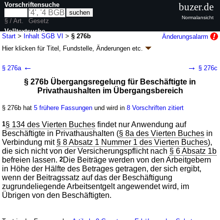
Vorschriftensuche
buzer.de
Normalansicht
§ / Art.
Gesetz
Volltextsuche
Start
>
Inhalt SGB VI
>
§ 276b
Änderungsalarm
Hier klicken für
Titel, Fundstelle, Änderungen
etc.
nur in SGB VI
§ 276b - Sozialgesetzbuch (SGB) Sechstes
←
→
§ 276a
§ 276c
Buch (VI) - Gesetzliche Rentenversicherung -
§ 276b Übergangsregelung für Beschäftigte in
(SGB VI)
Privathaushalten im Übergangsbereich
neugefasst durch B. v. 19.02.2002
BGBl. I S. 754
, 1404, 3384; zuletzt
geändert durch
Artikel 2a
G. v. 24.07.2026
BGBl. 2026 I Nr. 228
§ 276b hat
5 frühere Fassungen
und wird in
8 Vorschriften zitiert
Geltung ab 01.01.1992; FNA: 860-6
Sozialgesetzbuch
260 weitere Fassungen
|
Drucksachen / Entwurf / Begründung
|
1
§ 134 des Vierten Buches
findet nur Anwendung auf
wird in 1058 Vorschriften zitiert
Beschäftigte in Privathaushalten (
§ 8a des Vierten Buches
in
Verbindung mit
§ 8 Absatz 1 Nummer 1 des Vierten Buches
),
Fünftes Kapitel Sonderregelungen
die sich nicht von der Versicherungspflicht nach
§ 6 Absatz 1b
Erster Abschnitt Ergänzungen für Sonderfälle
befreien lassen.
2
Die Beiträge werden von den Arbeitgebern
Elfter Unterabschnitt Finanzierung
in Höhe der Hälfte des Betrages getragen, der sich ergibt,
Zweiter Titel Beiträge
wenn der Beitragssatz auf das der Beschäftigung
zugrundeliegende Arbeitsentgelt angewendet wird, im
Übrigen von den Beschäftigten.