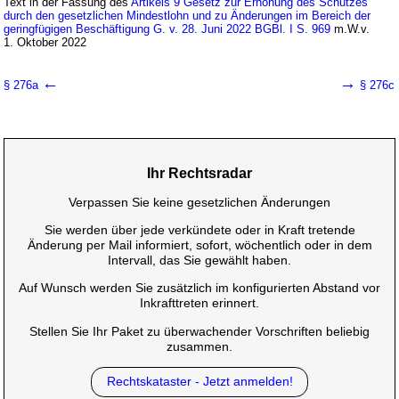
Text in der Fassung des
Artikels 9 Gesetz zur Erhöhung des Schutzes
durch den gesetzlichen Mindestlohn und zu Änderungen im Bereich der
geringfügigen Beschäftigung G. v. 28. Juni 2022 BGBl. I S. 969
m.W.v.
1. Oktober 2022
←
→
§ 276a
§ 276c
Ihr Rechtsradar
Verpassen Sie keine gesetzlichen Änderungen
Sie werden über jede verkündete oder in Kraft tretende
Änderung per Mail informiert, sofort, wöchentlich oder in dem
Intervall, das Sie gewählt haben.
Auf Wunsch werden Sie zusätzlich im konfigurierten Abstand vor
Inkrafttreten erinnert.
Stellen Sie Ihr Paket zu überwachender Vorschriften beliebig
zusammen.
Rechtskataster - Jetzt anmelden!