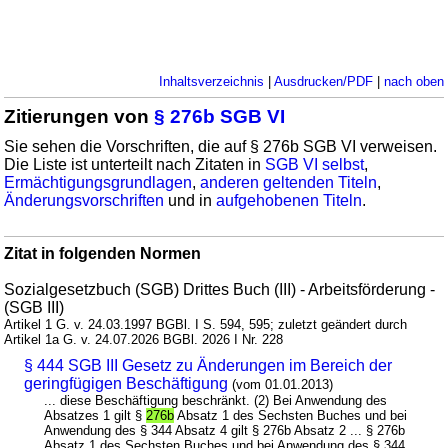
Inhaltsverzeichnis
|
Ausdrucken/PDF
|
nach oben
Zitierungen von
§ 276b SGB VI
Sie sehen die Vorschriften, die auf § 276b SGB VI verweisen.
Die Liste ist unterteilt nach Zitaten in
SGB VI selbst
,
Ermächtigungsgrundlagen
,
anderen geltenden Titeln
,
Änderungsvorschriften
und in
aufgehobenen Titeln
.
Zitat in folgenden Normen
Sozialgesetzbuch (SGB) Drittes Buch (III) - Arbeitsförderung -
(SGB III)
Artikel 1 G. v. 24.03.1997 BGBl. I S. 594, 595; zuletzt geändert durch
Artikel 1a G. v. 24.07.2026 BGBl. 2026 I Nr. 228
§ 444 SGB III Gesetz zu Änderungen im Bereich der
geringfügigen Beschäftigung
(vom 01.01.2013)
... diese Beschäftigung beschränkt. (2) Bei Anwendung des
Absatzes 1 gilt §
276b
Absatz 1 des Sechsten Buches und bei
Anwendung des § 344 Absatz 4 gilt § 276b Absatz 2 ... § 276b
Absatz 1 des Sechsten Buches und bei Anwendung des § 344