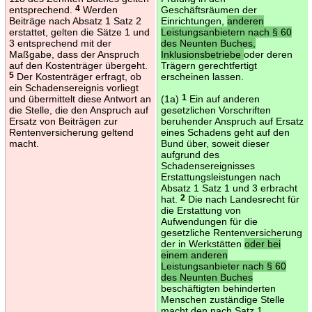
entsprechend.
4
Werden
Geschäftsräumen der
Beiträge nach Absatz 1 Satz 2
Einrichtungen,
anderen
erstattet, gelten die Sätze 1 und
Leistungsanbietern nach § 60
3 entsprechend mit der
des Neunten Buches,
Maßgabe, dass der Anspruch
Inklusionsbetriebe
oder deren
auf den Kostenträger übergeht.
Trägern gerechtfertigt
5
Der Kostenträger erfragt, ob
erscheinen lassen.
ein Schadensereignis vorliegt
und übermittelt diese Antwort an
(1a)
1
Ein auf anderen
die Stelle, die den Anspruch auf
gesetzlichen Vorschriften
Ersatz von Beiträgen zur
beruhender Anspruch auf Ersatz
Rentenversicherung geltend
eines Schadens geht auf den
macht.
Bund über, soweit dieser
aufgrund des
Schadensereignisses
Erstattungsleistungen nach
Absatz 1 Satz 1 und 3 erbracht
hat.
2
Die nach Landesrecht für
die Erstattung von
Aufwendungen für die
gesetzliche Rentenversicherung
der in Werkstätten
oder bei
einem anderen
Leistungsanbieter nach § 60
des Neunten Buches
beschäftigten behinderten
Menschen zuständige Stelle
macht den nach Satz 1