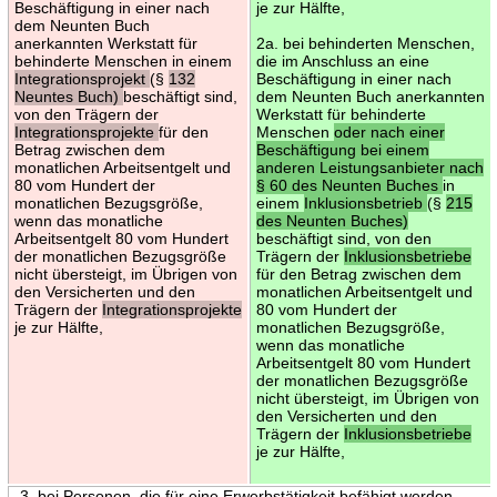
Beschäftigung in einer nach
je zur Hälfte,
dem Neunten Buch
anerkannten Werkstatt für
2a. bei behinderten Menschen,
behinderte Menschen in einem
die im Anschluss an eine
Integrationsprojekt
(§
132
Beschäftigung in einer nach
Neuntes Buch)
beschäftigt sind,
dem Neunten Buch anerkannten
von den Trägern der
Werkstatt für behinderte
Integrationsprojekte
für den
Menschen
oder nach einer
Betrag zwischen dem
Beschäftigung bei einem
monatlichen Arbeitsentgelt und
anderen Leistungsanbieter nach
80 vom Hundert der
§ 60 des Neunten Buches
in
monatlichen Bezugsgröße,
einem
Inklusionsbetrieb
(§
215
wenn das monatliche
des Neunten Buches)
Arbeitsentgelt 80 vom Hundert
beschäftigt sind, von den
der monatlichen Bezugsgröße
Trägern der
Inklusionsbetriebe
nicht übersteigt, im Übrigen von
für den Betrag zwischen dem
den Versicherten und den
monatlichen Arbeitsentgelt und
Trägern der
Integrationsprojekte
80 vom Hundert der
je zur Hälfte,
monatlichen Bezugsgröße,
wenn das monatliche
Arbeitsentgelt 80 vom Hundert
der monatlichen Bezugsgröße
nicht übersteigt, im Übrigen von
den Versicherten und den
Trägern der
Inklusionsbetriebe
je zur Hälfte,
3. bei Personen, die für eine Erwerbstätigkeit befähigt werden