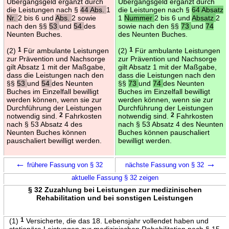
Übergangsgeld ergänzt durch
Übergangsgeld ergänzt durch
die Leistungen nach §
44 Abs.
1
die Leistungen nach §
64 Absatz
Nr.
2 bis 6 und
Abs.
2 sowie
1
Nummer
2 bis 6 und
Absatz
2
nach den §§
53
und
54
des
sowie nach den §§
73
und
74
Neunten Buches.
des Neunten Buches.
(2)
1
Für ambulante Leistungen
(2)
1
Für ambulante Leistungen
zur Prävention und Nachsorge
zur Prävention und Nachsorge
gilt Absatz 1 mit der Maßgabe,
gilt Absatz 1 mit der Maßgabe,
dass die Leistungen nach den
dass die Leistungen nach den
§§
53
und
54
des Neunten
§§
73
und
74
des Neunten
Buches im Einzelfall bewilligt
Buches im Einzelfall bewilligt
werden können, wenn sie zur
werden können, wenn sie zur
Durchführung der Leistungen
Durchführung der Leistungen
notwendig sind.
2
Fahrkosten
notwendig sind.
2
Fahrkosten
nach § 53 Absatz 4 des
nach § 53 Absatz 4 des Neunten
Neunten Buches können
Buches können pauschaliert
pauschaliert bewilligt werden.
bewilligt werden.
←
→
frühere Fassung von § 32
nächste Fassung von § 32
aktuelle Fassung § 32 zeigen
§ 32 Zuzahlung bei Leistungen zur medizinischen
Rehabilitation und bei sonstigen Leistungen
(1)
1
Versicherte, die das 18. Lebensjahr vollendet haben und
stationäre Leistungen zur medizinischen Rehabilitation nach § 15