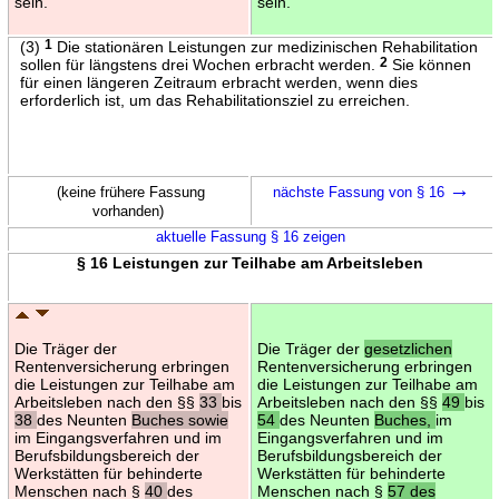
sein.
sein.
(3)
1
Die stationären Leistungen zur medizinischen Rehabilitation
sollen für längstens drei Wochen erbracht werden.
2
Sie können
für einen längeren Zeitraum erbracht werden, wenn dies
erforderlich ist, um das Rehabilitationsziel zu erreichen.
→
(keine frühere Fassung
nächste Fassung von § 16
vorhanden)
aktuelle Fassung § 16 zeigen
§ 16 Leistungen zur Teilhabe am Arbeitsleben
Die Träger der
Die Träger der
gesetzlichen
Rentenversicherung erbringen
Rentenversicherung erbringen
die Leistungen zur Teilhabe am
die Leistungen zur Teilhabe am
Arbeitsleben nach den §§
33
bis
Arbeitsleben nach den §§
49
bis
38
des Neunten
Buches sowie
54
des Neunten
Buches,
im
im Eingangsverfahren und im
Eingangsverfahren und im
Berufsbildungsbereich der
Berufsbildungsbereich der
Werkstätten für behinderte
Werkstätten für behinderte
Menschen nach §
40
des
Menschen nach §
57 des