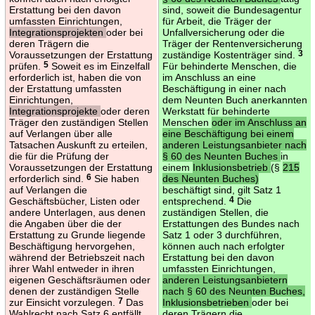
Erstattung bei den davon
sind, soweit die Bundesagentur
umfassten Einrichtungen,
für Arbeit, die Träger der
Integrationsprojekten
oder bei
Unfallversicherung oder die
deren Trägern die
Träger der Rentenversicherung
Voraussetzungen der Erstattung
zuständige Kostenträger sind.
3
prüfen.
5
Soweit es im Einzelfall
Für behinderte Menschen, die
erforderlich ist, haben die von
im Anschluss an eine
der Erstattung umfassten
Beschäftigung in einer nach
Einrichtungen,
dem Neunten Buch anerkannten
Integrationsprojekte
oder deren
Werkstatt für behinderte
Träger den zuständigen Stellen
Menschen
oder im Anschluss an
auf Verlangen über alle
eine Beschäftigung bei einem
Tatsachen Auskunft zu erteilen,
anderen Leistungsanbieter nach
die für die Prüfung der
§ 60 des Neunten Buches
in
Voraussetzungen der Erstattung
einem
Inklusionsbetrieb
(§
215
erforderlich sind.
6
Sie haben
des Neunten Buches)
auf Verlangen die
beschäftigt sind, gilt Satz 1
Geschäftsbücher, Listen oder
entsprechend.
4
Die
andere Unterlagen, aus denen
zuständigen Stellen, die
die Angaben über die der
Erstattungen des Bundes nach
Erstattung zu Grunde liegende
Satz 1 oder 3 durchführen,
Beschäftigung hervorgehen,
können auch nach erfolgter
während der Betriebszeit nach
Erstattung bei den davon
ihrer Wahl entweder in ihren
umfassten Einrichtungen,
eigenen Geschäftsräumen oder
anderen Leistungsanbietern
denen der zuständigen Stelle
nach § 60 des Neunten Buches,
zur Einsicht vorzulegen.
7
Das
Inklusionsbetrieben
oder bei
Wahlrecht nach Satz 6 entfällt,
deren Trägern die