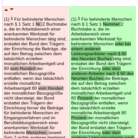
(1)
1
Für behinderte Menschen
(1)
1
Für behinderte Menschen
nach § 1 Satz 1
Nr.
2 Buchstabe
nach § 1 Satz 1
Nummer
2
a, die im Arbeitsbereich einer
Buchstabe a, die im
anerkannten Werkstatt für
Arbeitsbereich einer
behinderte Menschen tätig sind,
anerkannten Werkstatt für
erstattet der Bund den Trägern
behinderte Menschen
oder bei
der Einrichtung die Beiträge, die
einem anderen
auf den Betrag zwischen dem
Leistungsanbieter nach § 60
tatsächlich erzielten
des Neunten Buches
tätig sind,
monatlichen Arbeitsentgelt und
erstattet der Bund den Trägern
80
vom Hundert
der
der Einrichtung
oder dem
monatlichen Bezugsgröße
anderen Anbieter nach § 60 des
entfallen, wenn das tatsächlich
Neunten Buches
die Beiträge,
erzielte monatliche
die auf den Betrag zwischen
Arbeitsentgelt 80
vom Hundert
dem tatsächlich erzielten
der monatlichen Bezugsgröße
monatlichen Arbeitsentgelt und
nicht übersteigt; der Bund
80
Prozent
der monatlichen
erstattet den Trägern der
Bezugsgröße entfallen, wenn
Einrichtung ferner die Beiträge
das tatsächlich erzielte
für behinderte Menschen im
monatliche Arbeitsentgelt 80
Eingangsverfahren und im
Prozent
der monatlichen
Berufsbildungsbereich einer
Bezugsgröße nicht übersteigt;
anerkannten Werkstatt für
der Bund erstattet den Trägern
behinderte
Menschen,
soweit
der Einrichtung
oder dem
Satz 2 nichts anderes bestimmt.
anderen Leistungsanbieter nach