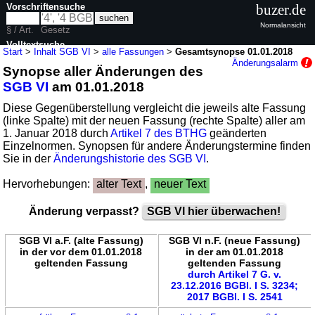
Vorschriftensuche
buzer.de
Normalansicht
§ / Art.
Gesetz
Volltextsuche
Start
>
Inhalt SGB VI
>
alle Fassungen
>
Gesamtsynopse 01.01.2018
Änderungsalarm
Synopse aller Änderungen des
nur in SGB VI
SGB VI
am 01.01.2018
Diese Gegenüberstellung vergleicht die jeweils alte Fassung
(linke Spalte) mit der neuen Fassung (rechte Spalte) aller am
1. Januar 2018 durch
Artikel 7 des BTHG
geänderten
Einzelnormen. Synopsen für andere Änderungstermine finden
Sie in der
Änderungshistorie des SGB VI
.
Hervorhebungen:
alter Text
,
neuer Text
Änderung verpasst?
SGB VI hier überwachen!
SGB VI a.F. (alte Fassung)
SGB VI n.F. (neue Fassung)
in der vor dem 01.01.2018
in der am 01.01.2018
geltenden Fassung
geltenden Fassung
durch Artikel 7 G. v.
23.12.2016 BGBl. I S. 3234;
2017 BGBl. I S. 2541