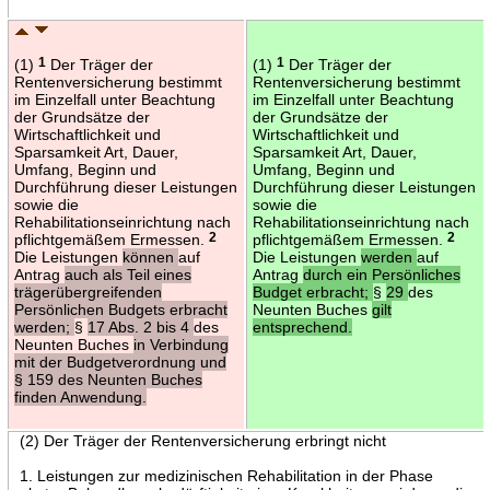
(1)
1
Der Träger der
(1)
1
Der Träger der
Rentenversicherung bestimmt
Rentenversicherung bestimmt
im Einzelfall unter Beachtung
im Einzelfall unter Beachtung
der Grundsätze der
der Grundsätze der
Wirtschaftlichkeit und
Wirtschaftlichkeit und
Sparsamkeit Art, Dauer,
Sparsamkeit Art, Dauer,
Umfang, Beginn und
Umfang, Beginn und
Durchführung dieser Leistungen
Durchführung dieser Leistungen
sowie die
sowie die
Rehabilitationseinrichtung nach
Rehabilitationseinrichtung nach
pflichtgemäßem Ermessen.
2
pflichtgemäßem Ermessen.
2
Die Leistungen
können
auf
Die Leistungen
werden
auf
Antrag
auch als Teil eines
Antrag
durch ein Persönliches
trägerübergreifenden
Budget erbracht;
§
29
des
Persönlichen Budgets erbracht
Neunten Buches
gilt
werden;
§
17 Abs. 2 bis 4
des
entsprechend.
Neunten Buches
in Verbindung
mit der Budgetverordnung und
§ 159 des Neunten Buches
finden Anwendung.
(2) Der Träger der Rentenversicherung erbringt nicht
1. Leistungen zur medizinischen Rehabilitation in der Phase