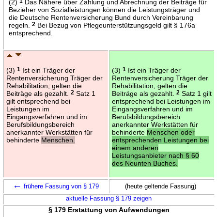
(2)
1
Das Nähere über Zahlung und Abrechnung der Beiträge für
Bezieher von Sozialleistungen können die Leistungsträger und
die Deutsche Rentenversicherung Bund durch Vereinbarung
regeln.
2
Bei Bezug von Pflegeunterstützungsgeld gilt § 176a
entsprechend.
(3)
1
Ist ein Träger der
(3)
1
Ist ein Träger der
Rentenversicherung Träger der
Rentenversicherung Träger der
Rehabilitation, gelten die
Rehabilitation, gelten die
Beiträge als gezahlt.
2
Satz 1
Beiträge als gezahlt.
2
Satz 1 gilt
gilt entsprechend bei
entsprechend bei Leistungen im
Leistungen im
Eingangsverfahren und im
Eingangsverfahren und im
Berufsbildungsbereich
Berufsbildungsbereich
anerkannter Werkstätten für
anerkannter Werkstätten für
behinderte
Menschen oder
behinderte
Menschen.
entsprechenden Leistungen bei
einem anderen
Leistungsanbieter nach § 60
des Neunten Buches.
←
frühere Fassung von § 179
(heute geltende Fassung)
aktuelle Fassung § 179 zeigen
§ 179 Erstattung von Aufwendungen