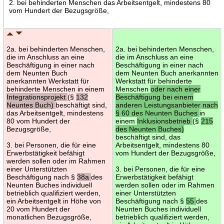
2. bei behinderten Menschen das Arbeitsentgelt, mindestens 80
vom Hundert der Bezugsgröße,
2a. bei behinderten Menschen,
2a. bei behinderten Menschen,
die im Anschluss an eine
die im Anschluss an eine
Beschäftigung in einer nach
Beschäftigung in einer nach
dem Neunten Buch
dem Neunten Buch anerkannten
anerkannten Werkstatt für
Werkstatt für behinderte
behinderte Menschen in einem
Menschen
oder nach einer
Integrationsprojekt
(§
132
Beschäftigung bei einem
Neuntes Buch)
beschäftigt sind,
anderen Leistungsanbieter nach
das Arbeitsentgelt, mindestens
§ 60 des Neunten Buches
in
80 vom Hundert der
einem
Inklusionsbetrieb
(§
215
Bezugsgröße,
des Neunten Buches)
beschäftigt sind, das
3. bei Personen, die für eine
Arbeitsentgelt, mindestens 80
Erwerbstätigkeit befähigt
vom Hundert der Bezugsgröße,
werden sollen oder im Rahmen
einer Unterstützten
3. bei Personen, die für eine
Beschäftigung nach §
38a
des
Erwerbstätigkeit befähigt
Neunten Buches individuell
werden sollen oder im Rahmen
betrieblich qualifiziert werden,
einer Unterstützten
ein Arbeitsentgelt in Höhe von
Beschäftigung nach §
55
des
20 vom Hundert der
Neunten Buches individuell
monatlichen Bezugsgröße,
betrieblich qualifiziert werden,