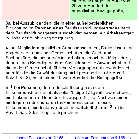
ein Arbeitsentgelt in Höhe von
20 vom Hundert der
monatlichen Bezugsgröße,
3a. bei Auszubildenden, die in einer außerbetrieblichen
Einrichtung im Rahmen eines Berufsausbildungsvertrages nach
dem Berufsbildungsgesetz ausgebildet werden, ein Arbeitsentgelt
in Höhe der Ausbildungsvergütung,
4. bei Mitgliedern geistlicher Genossenschaften, Diakonissen und
Angehörigen ähnlicher Gemeinschaften die Geld- und
Sachbezüge, die sie persönlich erhalten, jedoch bei Mitgliedern,
denen nach Beendigung ihrer Ausbildung eine Anwartschaft auf
die in der Gemeinschaft übliche Versorgung nicht gewährleistet
oder für die die Gewährleistung nicht gesichert ist (§ 5 Abs. 1
Satz 1 Nr. 3), mindestens 40 vom Hundert der Bezugsgröße,
5.
1
bei Personen, deren Beschäftigung nach dem
Einkommensteuerrecht als selbständige Tätigkeit bewertet wird,
ein Einkommen in Höhe der Bezugsgröße, bei Nachweis eines
niedrigeren oder höheren Einkommens jedoch dieses
Einkommen, mindestens jedoch monatlich 450 Euro.
2
§ 165
Abs. 1 Satz 2 bis 10 gilt entsprechend.
←
→
frühere Fassung von § 168
nächste Fassung von § 168