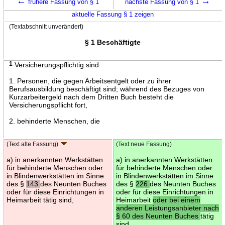
←
→
frühere Fassung von § 1
nächste Fassung von § 1
aktuelle Fassung § 1 zeigen
(Textabschnitt unverändert)
§ 1 Beschäftigte
1
Versicherungspflichtig sind
1. Personen, die gegen Arbeitsentgelt oder zu ihrer
Berufsausbildung beschäftigt sind; während des Bezuges von
Kurzarbeitergeld nach dem Dritten Buch besteht die
Versicherungspflicht fort,
2. behinderte Menschen, die
(Text alte Fassung)
(Text neue Fassung)
a) in anerkannten Werkstätten
a) in anerkannten Werkstätten
für behinderte Menschen oder
für behinderte Menschen oder
in Blindenwerkstätten im Sinne
in Blindenwerkstätten im Sinne
des §
143
des Neunten Buches
des §
226
des Neunten Buches
oder für diese Einrichtungen in
oder für diese Einrichtungen in
Heimarbeit tätig sind,
Heimarbeit
oder bei einem
anderen Leistungsanbieter nach
§ 60 des Neunten Buches
tätig
sind,