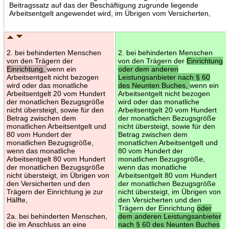
Beitragssatz auf das der Beschäftigung zugrunde liegende
Arbeitsentgelt angewendet wird, im Übrigen vom Versicherten,
2. bei behinderten Menschen
2. bei behinderten Menschen
von den Trägern der
von den Trägern der
Einrichtung
Einrichtung,
wenn ein
oder dem anderen
Arbeitsentgelt nicht bezogen
Leistungsanbieter nach § 60
wird oder das monatliche
des Neunten Buches,
wenn ein
Arbeitsentgelt 20 vom Hundert
Arbeitsentgelt nicht bezogen
der monatlichen Bezugsgröße
wird oder das monatliche
nicht übersteigt, sowie für den
Arbeitsentgelt 20 vom Hundert
Betrag zwischen dem
der monatlichen Bezugsgröße
monatlichen Arbeitsentgelt und
nicht übersteigt, sowie für den
80 vom Hundert der
Betrag zwischen dem
monatlichen Bezugsgröße,
monatlichen Arbeitsentgelt und
wenn das monatliche
80 vom Hundert der
Arbeitsentgelt 80 vom Hundert
monatlichen Bezugsgröße,
der monatlichen Bezugsgröße
wenn das monatliche
nicht übersteigt, im Übrigen von
Arbeitsentgelt 80 vom Hundert
den Versicherten und den
der monatlichen Bezugsgröße
Trägern der Einrichtung je zur
nicht übersteigt, im Übrigen von
Hälfte,
den Versicherten und den
Trägern der Einrichtung
oder
2a. bei behinderten Menschen,
dem anderen Leistungsanbieter
die im Anschluss an eine
nach § 60 des Neunten Buches