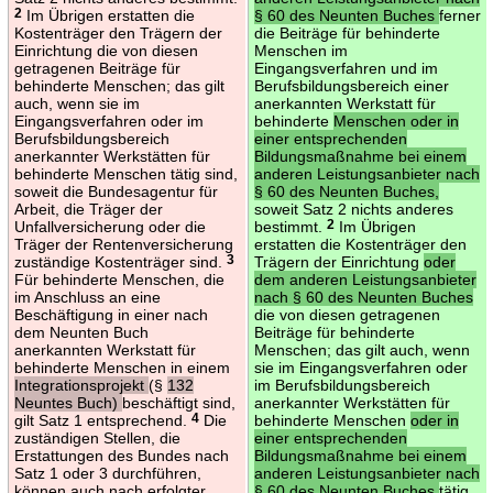
2
Im Übrigen erstatten die
§ 60 des Neunten Buches
ferner
Kostenträger den Trägern der
die Beiträge für behinderte
Einrichtung die von diesen
Menschen im
getragenen Beiträge für
Eingangsverfahren und im
behinderte Menschen; das gilt
Berufsbildungsbereich einer
auch, wenn sie im
anerkannten Werkstatt für
Eingangsverfahren oder im
behinderte
Menschen oder in
Berufsbildungsbereich
einer entsprechenden
anerkannter Werkstätten für
Bildungsmaßnahme bei einem
behinderte Menschen tätig sind,
anderen Leistungsanbieter nach
soweit die Bundesagentur für
§ 60 des Neunten Buches,
Arbeit, die Träger der
soweit Satz 2 nichts anderes
Unfallversicherung oder die
bestimmt.
2
Im Übrigen
Träger der Rentenversicherung
erstatten die Kostenträger den
zuständige Kostenträger sind.
3
Trägern der Einrichtung
oder
Für behinderte Menschen, die
dem anderen Leistungsanbieter
im Anschluss an eine
nach § 60 des Neunten Buches
Beschäftigung in einer nach
die von diesen getragenen
dem Neunten Buch
Beiträge für behinderte
anerkannten Werkstatt für
Menschen; das gilt auch, wenn
behinderte Menschen in einem
sie im Eingangsverfahren oder
Integrationsprojekt
(§
132
im Berufsbildungsbereich
Neuntes Buch)
beschäftigt sind,
anerkannter Werkstätten für
gilt Satz 1 entsprechend.
4
Die
behinderte Menschen
oder in
zuständigen Stellen, die
einer entsprechenden
Erstattungen des Bundes nach
Bildungsmaßnahme bei einem
Satz 1 oder 3 durchführen,
anderen Leistungsanbieter nach
können auch nach erfolgter
§ 60 des Neunten Buches
tätig