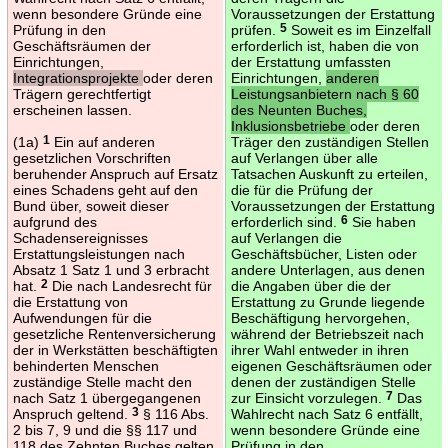
wenn besondere Gründe eine
Voraussetzungen der Erstattung
Prüfung in den
prüfen.
5
Soweit es im Einzelfall
Geschäftsräumen der
erforderlich ist, haben die von
Einrichtungen,
der Erstattung umfassten
Integrationsprojekte
oder deren
Einrichtungen,
anderen
Trägern gerechtfertigt
Leistungsanbietern nach § 60
erscheinen lassen.
des Neunten Buches,
Inklusionsbetriebe
oder deren
(1a)
1
Ein auf anderen
Träger den zuständigen Stellen
gesetzlichen Vorschriften
auf Verlangen über alle
beruhender Anspruch auf Ersatz
Tatsachen Auskunft zu erteilen,
eines Schadens geht auf den
die für die Prüfung der
Bund über, soweit dieser
Voraussetzungen der Erstattung
aufgrund des
erforderlich sind.
6
Sie haben
Schadensereignisses
auf Verlangen die
Erstattungsleistungen nach
Geschäftsbücher, Listen oder
Absatz 1 Satz 1 und 3 erbracht
andere Unterlagen, aus denen
hat.
2
Die nach Landesrecht für
die Angaben über die der
die Erstattung von
Erstattung zu Grunde liegende
Aufwendungen für die
Beschäftigung hervorgehen,
gesetzliche Rentenversicherung
während der Betriebszeit nach
der in Werkstätten beschäftigten
ihrer Wahl entweder in ihren
behinderten Menschen
eigenen Geschäftsräumen oder
zuständige Stelle macht den
denen der zuständigen Stelle
nach Satz 1 übergegangenen
zur Einsicht vorzulegen.
7
Das
Anspruch geltend.
3
§ 116 Abs.
Wahlrecht nach Satz 6 entfällt,
2 bis 7, 9 und die §§ 117 und
wenn besondere Gründe eine
118 des Zehnten Buches gelten
Prüfung in den