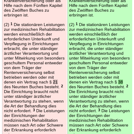
Krankenversicherung oder als
Krankenversicherung oder als
Hilfe nach dem Fünften Kapitel
Hilfe nach dem Fünften Kapitel
des Zwölften Buches zu
des Zwölften Buches zu
erbringen ist.
erbringen ist.
(2)
1
Die stationären Leistungen
(2)
1
Die stationären Leistungen
zur medizinischen Rehabilitation
zur medizinischen Rehabilitation
werden einschließlich der
werden einschließlich der
erforderlichen Unterkunft und
erforderlichen Unterkunft und
Verpflegung in Einrichtungen
Verpflegung in Einrichtungen
erbracht, die unter ständiger
erbracht, die unter ständiger
ärztlicher Verantwortung und
ärztlicher Verantwortung und
unter Mitwirkung von besonders
unter Mitwirkung von besonders
geschultem Personal entweder
geschultem Personal entweder
von dem Träger der
von dem Träger der
Rentenversicherung selbst
Rentenversicherung selbst
betrieben werden oder mit
betrieben werden oder mit
denen ein Vertrag nach §
21
denen ein Vertrag nach §
38
des Neunten Buches besteht.
2
des Neunten Buches besteht.
2
Die Einrichtung braucht nicht
Die Einrichtung braucht nicht
unter ständiger ärztlicher
unter ständiger ärztlicher
Verantwortung zu stehen, wenn
Verantwortung zu stehen, wenn
die Art der Behandlung dies
die Art der Behandlung dies
nicht erfordert.
3
Die Leistungen
nicht erfordert.
3
Die Leistungen
der Einrichtungen der
der Einrichtungen der
medizinischen Rehabilitation
medizinischen Rehabilitation
müssen nach Art oder Schwere
müssen nach Art oder Schwere
der Erkrankung erforderlich
der Erkrankung erforderlich