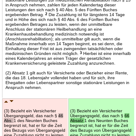
in Anspruch nehmen, zahlen für jeden Kalendertag dieser
Leistungen den sich nach § 40 Abs. 5 des Fünften Buches
ergebenden Betrag.
2
Die Zuzahlung ist für längstens 14 Tage
und in Höhe des sich nach § 40 Abs. 6 des Fünften Buches
ergebenden Betrages zu leisten, wenn der unmittelbare
Anschluss der stationären Heilbehandlung an eine
Krankenhausbehandlung medizinisch notwendig ist
(Anschlussrehabilitation); als unmittelbar gilt auch, wenn die
Maßnahme innerhalb von 14 Tagen beginnt, es sei denn, die
Einhaltung dieser Frist ist aus zwingenden tatsächlichen oder
medizinischen Gründen nicht möglich.
3
Hierbei ist eine innerhalb
eines Kalenderjahres an einen Träger der gesetzlichen
Krankenversicherung geleistete Zuzahlung anzurechnen.
(2) Absatz 1 gilt auch für Versicherte oder Bezieher einer Rente,
die das 18. Lebensjahr vollendet haben und für sich, ihre
Ehegatten oder Lebenspartner sonstige stationäre Leistungen in
Anspruch nehmen.
(3) Bezieht ein Versicherter
(3) Bezieht ein Versicherter
Übergangsgeld, das nach §
46
Übergangsgeld, das nach §
66
Abs.
1 des Neunten Buches
Absatz
1 des Neunten Buches
begrenzt ist, hat er für die Zeit
begrenzt ist, hat er für die Zeit
des Bezugs von Übergangsgeld
des Bezugs von Übergangsgeld
eine Zuzahlung nicht zu leisten.
eine Zuzahlung nicht zu leisten.