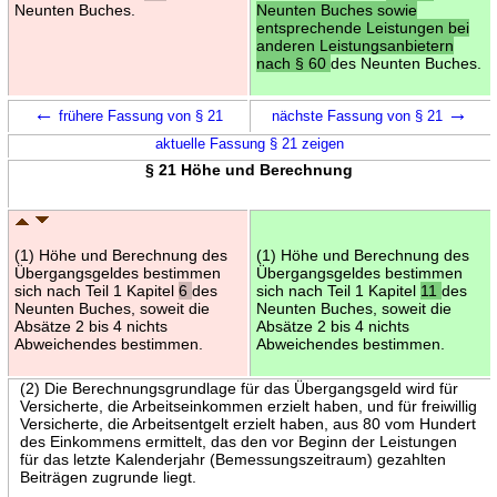
Neunten Buches.
Neunten Buches sowie
entsprechende Leistungen bei
anderen Leistungsanbietern
nach § 60
des Neunten Buches.
←
→
frühere Fassung von § 21
nächste Fassung von § 21
aktuelle Fassung § 21 zeigen
§ 21 Höhe und Berechnung
(1) Höhe und Berechnung des
(1) Höhe und Berechnung des
Übergangsgeldes bestimmen
Übergangsgeldes bestimmen
sich nach Teil 1 Kapitel
6
des
sich nach Teil 1 Kapitel
11
des
Neunten Buches, soweit die
Neunten Buches, soweit die
Absätze 2 bis 4 nichts
Absätze 2 bis 4 nichts
Abweichendes bestimmen.
Abweichendes bestimmen.
(2) Die Berechnungsgrundlage für das Übergangsgeld wird für
Versicherte, die Arbeitseinkommen erzielt haben, und für freiwillig
Versicherte, die Arbeitsentgelt erzielt haben, aus 80 vom Hundert
des Einkommens ermittelt, das den vor Beginn der Leistungen
für das letzte Kalenderjahr (Bemessungszeitraum) gezahlten
Beiträgen zugrunde liegt.