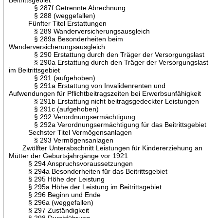
§ 287f Getrennte Abrechnung
§ 288 (weggefallen)
Fünfter Titel Erstattungen
§ 289 Wanderversicherungsausgleich
§ 289a Besonderheiten beim
Wanderversicherungsausgleich
§ 290 Erstattung durch den Träger der Versorgungslast
§ 290a Erstattung durch den Träger der Versorgungslast
im Beitrittsgebiet
§ 291 (aufgehoben)
§ 291a Erstattung von Invalidenrenten und
Aufwendungen für Pflichtbeitragszeiten bei Erwerbsunfähigkeit
§ 291b Erstattung nicht beitragsgedeckter Leistungen
§ 291c (aufgehoben)
§ 292 Verordnungsermächtigung
§ 292a Verordnungsermächtigung für das Beitrittsgebiet
Sechster Titel Vermögensanlagen
§ 293 Vermögensanlagen
Zwölfter Unterabschnitt Leistungen für Kindererziehung an
Mütter der Geburtsjahrgänge vor 1921
§ 294 Anspruchsvoraussetzungen
§ 294a Besonderheiten für das Beitrittsgebiet
§ 295 Höhe der Leistung
§ 295a Höhe der Leistung im Beitrittsgebiet
§ 296 Beginn und Ende
§ 296a (weggefallen)
§ 297 Zuständigkeit
§ 298 Durchführung