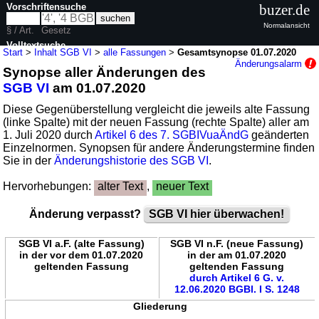
Vorschriftensuche
buzer.de
Normalansicht
§ / Art.
Gesetz
Volltextsuche
Start
>
Inhalt SGB VI
>
alle Fassungen
>
Gesamtsynopse 01.07.2020
Änderungsalarm
Synopse aller Änderungen des
nur in SGB VI
SGB VI
am 01.07.2020
Diese Gegenüberstellung vergleicht die jeweils alte Fassung
(linke Spalte) mit der neuen Fassung (rechte Spalte) aller am
1. Juli 2020 durch
Artikel 6 des 7. SGBIVuaÄndG
geänderten
Einzelnormen. Synopsen für andere Änderungstermine finden
Sie in der
Änderungshistorie des SGB VI
.
Hervorhebungen:
alter Text
,
neuer Text
Änderung verpasst?
SGB VI hier überwachen!
SGB VI a.F. (alte Fassung)
SGB VI n.F. (neue Fassung)
in der vor dem 01.07.2020
in der am 01.07.2020
geltenden Fassung
geltenden Fassung
durch Artikel 6 G. v.
12.06.2020 BGBl. I S. 1248
Gliederung