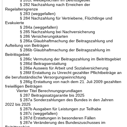
§ 282 Nachzahlung nach Erreichen der
Regelaltersgrenze
§ 283 (weggefallen)
§ 284 Nachzahlung für Vertriebene, Flüchtlinge und
Evakuierte
§ 284a (weggefallen)
§ 285 Nachzahlung bei Nachversicherung
§ 286 Versicherungskarten
§ 286a Glaubhaftmachung der Beitragszahlung und
Aufteilung von Beiträgen
§ 286b Glaubhaftmachung der Beitragszahlung im
Beitrittsgebiet
§ 286c Vermutung der Beitragszahlung im Beitrittsgebiet
§ 286d Beitragserstattung
§ 286e Ausweis für Arbeit und Sozialversicherung
§ 286f Erstattung zu Unrecht gezahlter Pflichtbeiträge an
die berufsständische Versorgungseinrichtung
§ 286g Erstattung von nach dem 21. Juli 2009 gezahlten
freiwilligen Beiträgen
Vierter Titel Berechnungsgrundlagen
§ 287 Beitragssatzgarantie bis 2025
§ 287a Sonderzahlungen des Bundes in den Jahren
2022 bis 2025
§ 287b Ausgaben für Leistungen zur Teilhabe
§ 287c (weggefallen)
§ 287d Erstattungen in besonderen Fällen
§ 287e Veränderung des Bundeszuschusses im
Beitrittsgebiet