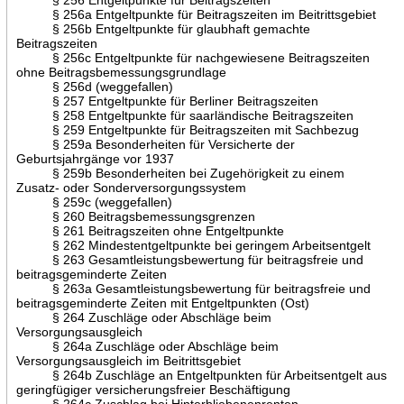
§ 256a Entgeltpunkte für Beitragszeiten im Beitrittsgebiet
§ 256b Entgeltpunkte für glaubhaft gemachte
Beitragszeiten
§ 256c Entgeltpunkte für nachgewiesene Beitragszeiten
ohne Beitragsbemessungsgrundlage
§ 256d (weggefallen)
§ 257 Entgeltpunkte für Berliner Beitragszeiten
§ 258 Entgeltpunkte für saarländische Beitragszeiten
§ 259 Entgeltpunkte für Beitragszeiten mit Sachbezug
§ 259a Besonderheiten für Versicherte der
Geburtsjahrgänge vor 1937
§ 259b Besonderheiten bei Zugehörigkeit zu einem
Zusatz- oder Sonderversorgungssystem
§ 259c (weggefallen)
§ 260 Beitragsbemessungsgrenzen
§ 261 Beitragszeiten ohne Entgeltpunkte
§ 262 Mindestentgeltpunkte bei geringem Arbeitsentgelt
§ 263 Gesamtleistungsbewertung für beitragsfreie und
beitragsgeminderte Zeiten
§ 263a Gesamtleistungsbewertung für beitragsfreie und
beitragsgeminderte Zeiten mit Entgeltpunkten (Ost)
§ 264 Zuschläge oder Abschläge beim
Versorgungsausgleich
§ 264a Zuschläge oder Abschläge beim
Versorgungsausgleich im Beitrittsgebiet
§ 264b Zuschläge an Entgeltpunkten für Arbeitsentgelt aus
geringfügiger versicherungsfreier Beschäftigung
§ 264c Zuschlag bei Hinterbliebenenrenten