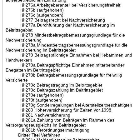
§ 276a Arbeitgeberanteil bei Versicherungsfreiheit
§ 276b (aufgehoben)
§ 276c (aufgehoben)
§ 277 Beitragsrecht bei Nachversicherung
§ 277a Durchführung der Nachversicherung im
Beitrittsgebiet
§ 278 Mindestbeitragsbemessungsgrundlage für die
Nachversicherung
§ 278a Mindestbeitragsbemessungsgrundlage für die
Nachversicherung im Beitrittsgebiet
§ 279 Beitragspflichtige Einnahmen bei Hebammen und
Handwerkern
§ 279a Beitragspflichtige Einnahmen mitarbeitender
Ehegatten im Beitrittsgebiet
§ 279b Beitragsbemessungsgrundlage für freiwillig
Versicherte
§ 279c Beitragstragung im Beitrittsgebiet
§ 279d Beitragszahlung im Beitrittsgebiet
§ 279e (aufgehoben)
§ 279f (aufgehoben)
§ 279g Sonderregelungen bei Altersteilzeitbeschäftigten
§ 280 Höherversicherung für Zeiten vor 1998
§ 281 Nachversicherung
§ 281a Zahlung von Beiträgen im Rahmen des
Versorgungsausgleichs im Beitrittsgebiet
§ 281b Verordnungsermächtigung
Dritter Titel Verfahren
§ 281c Meldepflichten im Beitrittsgebiet