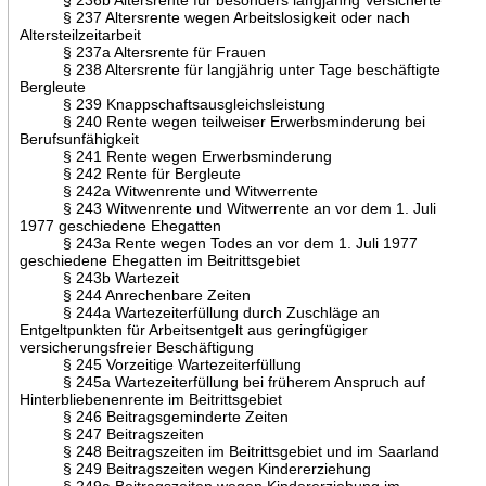
§ 237 Altersrente wegen Arbeitslosigkeit oder nach
Altersteilzeitarbeit
§ 237a Altersrente für Frauen
§ 238 Altersrente für langjährig unter Tage beschäftigte
Bergleute
§ 239 Knappschaftsausgleichsleistung
§ 240 Rente wegen teilweiser Erwerbsminderung bei
Berufsunfähigkeit
§ 241 Rente wegen Erwerbsminderung
§ 242 Rente für Bergleute
§ 242a Witwenrente und Witwerrente
§ 243 Witwenrente und Witwerrente an vor dem 1. Juli
1977 geschiedene Ehegatten
§ 243a Rente wegen Todes an vor dem 1. Juli 1977
geschiedene Ehegatten im Beitrittsgebiet
§ 243b Wartezeit
§ 244 Anrechenbare Zeiten
§ 244a Wartezeiterfüllung durch Zuschläge an
Entgeltpunkten für Arbeitsentgelt aus geringfügiger
versicherungsfreier Beschäftigung
§ 245 Vorzeitige Wartezeiterfüllung
§ 245a Wartezeiterfüllung bei früherem Anspruch auf
Hinterbliebenenrente im Beitrittsgebiet
§ 246 Beitragsgeminderte Zeiten
§ 247 Beitragszeiten
§ 248 Beitragszeiten im Beitrittsgebiet und im Saarland
§ 249 Beitragszeiten wegen Kindererziehung
§ 249a Beitragszeiten wegen Kindererziehung im