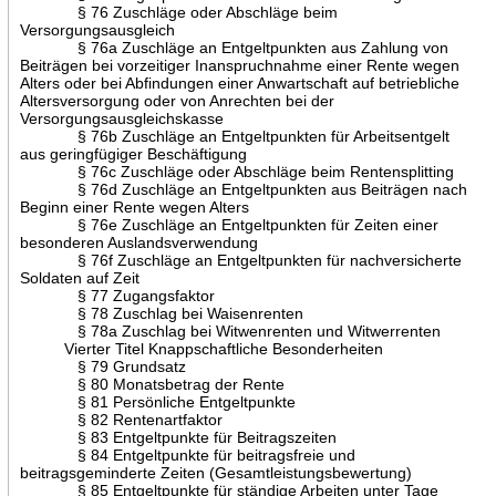
§ 76 Zuschläge oder Abschläge beim
Versorgungsausgleich
§ 76a Zuschläge an Entgeltpunkten aus Zahlung von
Beiträgen bei vorzeitiger Inanspruchnahme einer Rente wegen
Alters oder bei Abfindungen einer Anwartschaft auf betriebliche
Altersversorgung oder von Anrechten bei der
Versorgungsausgleichskasse
§ 76b Zuschläge an Entgeltpunkten für Arbeitsentgelt
aus geringfügiger Beschäftigung
§ 76c Zuschläge oder Abschläge beim Rentensplitting
§ 76d Zuschläge an Entgeltpunkten aus Beiträgen nach
Beginn einer Rente wegen Alters
§ 76e Zuschläge an Entgeltpunkten für Zeiten einer
besonderen Auslandsverwendung
§ 76f Zuschläge an Entgeltpunkten für nachversicherte
Soldaten auf Zeit
§ 77 Zugangsfaktor
§ 78 Zuschlag bei Waisenrenten
§ 78a Zuschlag bei Witwenrenten und Witwerrenten
Vierter Titel Knappschaftliche Besonderheiten
§ 79 Grundsatz
§ 80 Monatsbetrag der Rente
§ 81 Persönliche Entgeltpunkte
§ 82 Rentenartfaktor
§ 83 Entgeltpunkte für Beitragszeiten
§ 84 Entgeltpunkte für beitragsfreie und
beitragsgeminderte Zeiten (Gesamtleistungsbewertung)
§ 85 Entgeltpunkte für ständige Arbeiten unter Tage