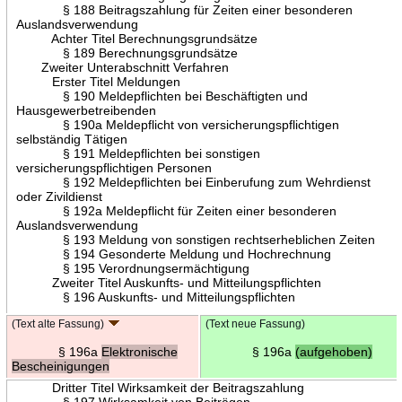
§ 188 Beitragszahlung für Zeiten einer besonderen
Auslandsverwendung
Achter Titel Berechnungsgrundsätze
§ 189 Berechnungsgrundsätze
Zweiter Unterabschnitt Verfahren
Erster Titel Meldungen
§ 190 Meldepflichten bei Beschäftigten und
Hausgewerbetreibenden
§ 190a Meldepflicht von versicherungspflichtigen
selbständig Tätigen
§ 191 Meldepflichten bei sonstigen
versicherungspflichtigen Personen
§ 192 Meldepflichten bei Einberufung zum Wehrdienst
oder Zivildienst
§ 192a Meldepflicht für Zeiten einer besonderen
Auslandsverwendung
§ 193 Meldung von sonstigen rechtserheblichen Zeiten
§ 194 Gesonderte Meldung und Hochrechnung
§ 195 Verordnungsermächtigung
Zweiter Titel Auskunfts- und Mitteilungspflichten
§ 196 Auskunfts- und Mitteilungspflichten
(Text alte Fassung)
(Text neue Fassung)
§ 196a
Elektronische
§ 196a
(aufgehoben)
Bescheinigungen
Dritter Titel Wirksamkeit der Beitragszahlung
§ 197 Wirksamkeit von Beiträgen