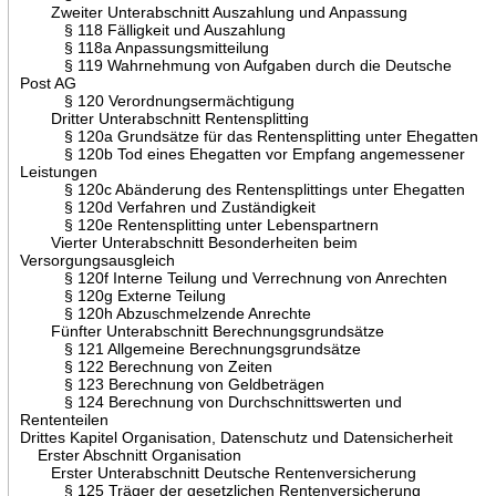
Zweiter Unterabschnitt Auszahlung und Anpassung
§ 118 Fälligkeit und Auszahlung
§ 118a Anpassungsmitteilung
§ 119 Wahrnehmung von Aufgaben durch die Deutsche
Post AG
§ 120 Verordnungsermächtigung
Dritter Unterabschnitt Rentensplitting
§ 120a Grundsätze für das Rentensplitting unter Ehegatten
§ 120b Tod eines Ehegatten vor Empfang angemessener
Leistungen
§ 120c Abänderung des Rentensplittings unter Ehegatten
§ 120d Verfahren und Zuständigkeit
§ 120e Rentensplitting unter Lebenspartnern
Vierter Unterabschnitt Besonderheiten beim
Versorgungsausgleich
§ 120f Interne Teilung und Verrechnung von Anrechten
§ 120g Externe Teilung
§ 120h Abzuschmelzende Anrechte
Fünfter Unterabschnitt Berechnungsgrundsätze
§ 121 Allgemeine Berechnungsgrundsätze
§ 122 Berechnung von Zeiten
§ 123 Berechnung von Geldbeträgen
§ 124 Berechnung von Durchschnittswerten und
Rententeilen
Drittes Kapitel Organisation, Datenschutz und Datensicherheit
Erster Abschnitt Organisation
Erster Unterabschnitt Deutsche Rentenversicherung
§ 125 Träger der gesetzlichen Rentenversicherung