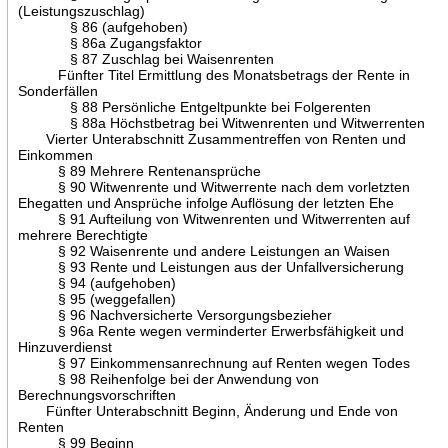
(Leistungszuschlag)
§ 86 (aufgehoben)
§ 86a Zugangsfaktor
§ 87 Zuschlag bei Waisenrenten
Fünfter Titel Ermittlung des Monatsbetrags der Rente in
Sonderfällen
§ 88 Persönliche Entgeltpunkte bei Folgerenten
§ 88a Höchstbetrag bei Witwenrenten und Witwerrenten
Vierter Unterabschnitt Zusammentreffen von Renten und
Einkommen
§ 89 Mehrere Rentenansprüche
§ 90 Witwenrente und Witwerrente nach dem vorletzten
Ehegatten und Ansprüche infolge Auflösung der letzten Ehe
§ 91 Aufteilung von Witwenrenten und Witwerrenten auf
mehrere Berechtigte
§ 92 Waisenrente und andere Leistungen an Waisen
§ 93 Rente und Leistungen aus der Unfallversicherung
§ 94 (aufgehoben)
§ 95 (weggefallen)
§ 96 Nachversicherte Versorgungsbezieher
§ 96a Rente wegen verminderter Erwerbsfähigkeit und
Hinzuverdienst
§ 97 Einkommensanrechnung auf Renten wegen Todes
§ 98 Reihenfolge bei der Anwendung von
Berechnungsvorschriften
Fünfter Unterabschnitt Beginn, Änderung und Ende von
Renten
§ 99 Beginn