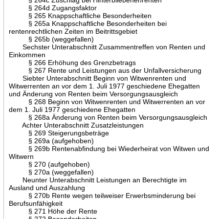
§ 264d Zugangsfaktor
§ 265 Knappschaftliche Besonderheiten
§ 265a Knappschaftliche Besonderheiten bei
rentenrechtlichen Zeiten im Beitrittsgebiet
§ 265b (weggefallen)
Sechster Unterabschnitt Zusammentreffen von Renten und
Einkommen
§ 266 Erhöhung des Grenzbetrags
§ 267 Rente und Leistungen aus der Unfallversicherung
Siebter Unterabschnitt Beginn von Witwenrenten und
Witwerrenten an vor dem 1. Juli 1977 geschiedene Ehegatten
und Änderung von Renten beim Versorgungsausgleich
§ 268 Beginn von Witwenrenten und Witwerrenten an vor
dem 1. Juli 1977 geschiedene Ehegatten
§ 268a Änderung von Renten beim Versorgungsausgleich
Achter Unterabschnitt Zusatzleistungen
§ 269 Steigerungsbeträge
§ 269a (aufgehoben)
§ 269b Rentenabfindung bei Wiederheirat von Witwen und
Witwern
§ 270 (aufgehoben)
§ 270a (weggefallen)
Neunter Unterabschnitt Leistungen an Berechtigte im
Ausland und Auszahlung
§ 270b Rente wegen teilweiser Erwerbsminderung bei
Berufsunfähigkeit
§ 271 Höhe der Rente
§ 272 Besonderheiten