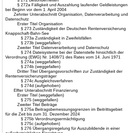
§ 272a Fälligkeit und Auszahlung laufender Geldleistungen
bei Beginn vor dem 1. April 2004
Zehnter Unterabschnitt Organisation, Datenverarbeitung und
Datenschutz
Erster Titel Organisation
§ 273 Zuständigkeit der Deutschen Rentenversicherung
Knappschaft-Bahn-See
§ 273a Zuständigkeit in Zweifelsfällen
§ 273b (weggefallen)
Zweiter Titel Datenverarbeitung und Datenschutz
§ 274 Dateisysteme bei der Datenstelle hinsichtlich der
Verordnung (EWG) Nr. 1408/71 des Rates vom 14. Juni 1971
§ 274a (weggefallen)
§ 274b (weggefallen)
Dritter Titel Übergangsvorschriften zur Zuständigkeit der
Rentenversicherungsträger
§ 274c Ausgleichsverfahren
§ 274d (aufgehoben)
Elfter Unterabschnitt Finanzierung
Erster Titel (weggefallen)
§ 275 (weggefallen)
Zweiter Titel Beiträge
§ 275a Beitragsbemessungsgrenzen im Beitrittsgebiet
für die Zeit bis zum 31. Dezember 2024
§ 275b Verordnungsermächtigung
§ 275c (aufgehoben)
§ 276 Übergangsregelung für Auszubildende in einer
außerbetrieblichen Einrichtung