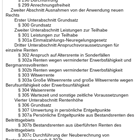
§ 299 Anrechnungsfreiheit
Zweiter Abschnitt Ausnahmen von der Anwendung neuen
Rechts
Erster Unterabschnitt Grundsatz
§ 300 Grundsatz
Zweiter Unterabschnitt Leistungen zur Teilhabe
§ 301 Leistungen zur Teilhabe
§ 301a Einmalzahlungs-Neuregelungsgesetz
Dritter Unterabschnitt Anspruchsvoraussetzungen für
einzelne Renten
§ 302 Anspruch auf Altersrente in Sonderfällen
§ 302a Renten wegen verminderter Erwerbsfähigkeit und
Bergmannsvollrenten
§ 302b Renten wegen verminderter Erwerbsfähigkeit
§ 303 Witwerrente
§ 303a Große Witwenrente und große Witwerrente wegen
Berufsunfähigkeit oder Erwerbsunfähigkeit
§ 304 Waisenrente
§ 305 Wartezeit und sonstige zeitliche Voraussetzungen
Vierter Unterabschnitt Rentenhöhe
§ 306 Grundsatz
§ 307 Umwertung in persönliche Entgeltpunkte
§ 307a Persönliche Entgeltpunkte aus Bestandsrenten des
Beitrittsgebiets
§ 307b Bestandsrenten aus überführten Renten des
Beitrittsgebiets
§ 307c Durchführung der Neuberechnung von
Bestandsrenten nach § 307b