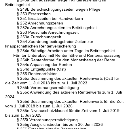
Beitrittsgebiet
§ 249b Berücksichtigungszeiten wegen Pflege
§ 250 Ersatzzeiten
§ 251 Ersatzzeiten bei Handwerkern
§ 252 Anrechnungszeiten
§ 252a Anrechnungszeiten im Beitrittsgebiet
§ 253 Pauschale Anrechnungszeit
§ 253a Zurechnungszeit
§ 254 Zuordnung beitragsfreier Zeiten zur
knappschaftlichen Rentenversicherung
§ 254a Ständige Arbeiten unter Tage im Beitrittsgebiet
Fünfter Unterabschnitt Rentenhöhe und Rentenanpassung
§ 254b Rentenformel für den Monatsbetrag der Rente
§ 254c Anpassung der Renten
§ 254d Entgeltpunkte (Ost)
§ 255 Rentenartfaktor
§ 255a Bestimmung des aktuellen Rentenwerts (Ost) für
die Zeit vom 1. Juli 2018 bis zum 1. Juli 2023
§ 255b Verordnungsermächtigung
§ 255c Anwendung des aktuellen Rentenwerts zum 1. Juli
2024
§ 255d Bestimmung des aktuellen Rentenwerts für die Zeit
vom 1. Juli 2018 bis zum 1. Juli 2026
§ 255e Niveauschutzklausel für die Zeit vom 1. Juli 2019
bis zum 1. Juli 2025
§ 255f Verordnungsermächtigung
§ 255g Ausgleichsbedarf bis zum 30. Juni 2026
§ 256 Entgeltpunkte für Beitragszeiten