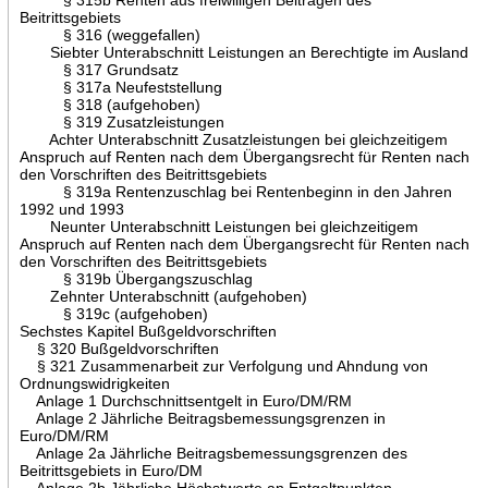
Beitrittsgebiets
§ 316 (weggefallen)
Siebter Unterabschnitt Leistungen an Berechtigte im Ausland
§ 317 Grundsatz
§ 317a Neufeststellung
§ 318 (aufgehoben)
§ 319 Zusatzleistungen
Achter Unterabschnitt Zusatzleistungen bei gleichzeitigem
Anspruch auf Renten nach dem Übergangsrecht für Renten nach
den Vorschriften des Beitrittsgebiets
§ 319a Rentenzuschlag bei Rentenbeginn in den Jahren
1992 und 1993
Neunter Unterabschnitt Leistungen bei gleichzeitigem
Anspruch auf Renten nach dem Übergangsrecht für Renten nach
den Vorschriften des Beitrittsgebiets
§ 319b Übergangszuschlag
Zehnter Unterabschnitt (aufgehoben)
§ 319c (aufgehoben)
Sechstes Kapitel Bußgeldvorschriften
§ 320 Bußgeldvorschriften
§ 321 Zusammenarbeit zur Verfolgung und Ahndung von
Ordnungswidrigkeiten
Anlage 1 Durchschnittsentgelt in Euro/DM/RM
Anlage 2 Jährliche Beitragsbemessungsgrenzen in
Euro/DM/RM
Anlage 2a Jährliche Beitragsbemessungsgrenzen des
Beitrittsgebiets in Euro/DM
Anlage 2b Jährliche Höchstwerte an Entgeltpunkten