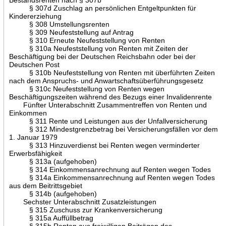
§ 307d Zuschlag an persönlichen Entgeltpunkten für
Kindererziehung
§ 308 Umstellungsrenten
§ 309 Neufeststellung auf Antrag
§ 310 Erneute Neufeststellung von Renten
§ 310a Neufeststellung von Renten mit Zeiten der
Beschäftigung bei der Deutschen Reichsbahn oder bei der
Deutschen Post
§ 310b Neufeststellung von Renten mit überführten Zeiten
nach dem Anspruchs- und Anwartschaftsüberführungsgesetz
§ 310c Neufeststellung von Renten wegen
Beschäftigungszeiten während des Bezugs einer Invalidenrente
Fünfter Unterabschnitt Zusammentreffen von Renten und
Einkommen
§ 311 Rente und Leistungen aus der Unfallversicherung
§ 312 Mindestgrenzbetrag bei Versicherungsfällen vor dem
1. Januar 1979
§ 313 Hinzuverdienst bei Renten wegen verminderter
Erwerbsfähigkeit
§ 313a (aufgehoben)
§ 314 Einkommensanrechnung auf Renten wegen Todes
§ 314a Einkommensanrechnung auf Renten wegen Todes
aus dem Beitrittsgebiet
§ 314b (aufgehoben)
Sechster Unterabschnitt Zusatzleistungen
§ 315 Zuschuss zur Krankenversicherung
§ 315a Auffüllbetrag
§ 315b Renten aus freiwilligen Beiträgen des