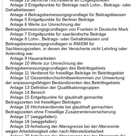
Anlage 3 Entgeltpunkte für Beiträge nach Lohn-, Beitrags- oder
Gehaltsklassen
Anlage 4 Beitragsbemessungsgrundlage für Beitragsklassen
Anlage 5 Entgeltpunkte für Berliner Beiträge
Anlage 6 Werte zur Umrechnung der
Beitragsbemessungsgrundlagen von Franken in Deutsche Mark
Anlage 7 Entgeltpunkte für saarländische Beiträge
Anlage 8 Lohn-, Beitrags- oder Gehaltsklassen und
Beitragsbemessungsgrundlagen in RM/DM für
Sachbezugszeiten, in denen der Versicherte nicht Lehrling oder
Anlernling war
Anlage 9 Hauerarbeiten
Anlage 10 Werte zur Umrechnung der
Beitragsbemessungsgrundlagen des Beitrittsgebiets
Anlage 11 Verdienst für freiwillige Beiträge im Beitrittsgebiet
Anlage 12 Gesamtdurchschnittseinkommen zur Umwertung
der anpassungsfähigen Bestandsrenten des Beitrittsgebiets
Anlage 13 Definition der Qualifikationsgruppen
Anlage 14 Bereich
Anlage 15 Entgeltpunkte für glaubhaft gemachte
Beitragszeiten mit freiwilligen Beiträgen
Anlage 16 Höchstverdienste bei glaubhaft gemachten
Beitragszeiten ohne Freiwillige Zusatzrentenversicherung
Anlage 17 (weggefallen)
Anlage 18 (weggefallen)
Anlage 19 Anhebung der Altersgrenze bei der Altersrente
wegen Arbeitslosigkeit oder nach Altersteilzeitarbeit
Anlage 20 Anhebung der Altersgrenze bei der Altersrente für