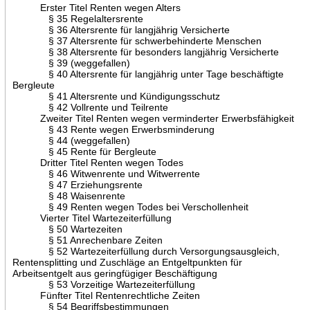
Erster Titel Renten wegen Alters
§ 35 Regelaltersrente
§ 36 Altersrente für langjährig Versicherte
§ 37 Altersrente für schwerbehinderte Menschen
§ 38 Altersrente für besonders langjährig Versicherte
§ 39 (weggefallen)
§ 40 Altersrente für langjährig unter Tage beschäftigte
Bergleute
§ 41 Altersrente und Kündigungsschutz
§ 42 Vollrente und Teilrente
Zweiter Titel Renten wegen verminderter Erwerbsfähigkeit
§ 43 Rente wegen Erwerbsminderung
§ 44 (weggefallen)
§ 45 Rente für Bergleute
Dritter Titel Renten wegen Todes
§ 46 Witwenrente und Witwerrente
§ 47 Erziehungsrente
§ 48 Waisenrente
§ 49 Renten wegen Todes bei Verschollenheit
Vierter Titel Wartezeiterfüllung
§ 50 Wartezeiten
§ 51 Anrechenbare Zeiten
§ 52 Wartezeiterfüllung durch Versorgungsausgleich,
Rentensplitting und Zuschläge an Entgeltpunkten für
Arbeitsentgelt aus geringfügiger Beschäftigung
§ 53 Vorzeitige Wartezeiterfüllung
Fünfter Titel Rentenrechtliche Zeiten
§ 54 Begriffsbestimmungen