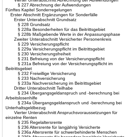
§ 227 Abrechnung der Aufwendungen
Fünftes Kapitel Sonderregelungen
Erster Abschnitt Ergänzungen für Sonderfälle
Erster Unterabschnitt Grundsatz
§ 228 Grundsatz
§ 228a Besonderheiten für das Beitrittsgebiet
§ 228b Maßgebende Werte in der Anpassungsphase
Zweiter Unterabschnitt Versicherter Personenkreis
§ 229 Versicherungspflicht
§ 229a Versicherungspflicht im Beitrittsgebiet
§ 230 Versicherungsfreiheit
§ 231 Befreiung von der Versicherungspflicht
§ 231a Befreiung von der Versicherungspflicht im
Beitrittsgebiet
§ 232 Freiwillige Versicherung
§ 233 Nachversicherung
§ 233a Nachversicherung im Beitrittsgebiet
Dritter Unterabschnitt Teilhabe
§ 234 Übergangsgeldanspruch und -berechnung bei
Arbeitslosenhilfe
§ 234a Übergangsgeldanspruch und -berechnung bei
Unterhaltsgeldbezug
Vierter Unterabschnitt Anspruchsvoraussetzungen für
einzelne Renten
§ 235 Regelaltersrente
§ 236 Altersrente für langjährig Versicherte
§ 236a Altersrente für schwerbehinderte Menschen
§ 236b Altersrente für besonders langjährig Versicherte