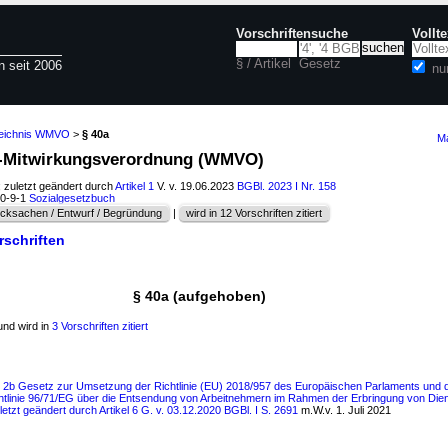
Vorschriftensuche
Vollt
§ / Artikel
Gesetz
n seit 2006
nu
zeichnis WMVO
>
§ 40a
Ma
en-Mitwirkungsverordnung (WMVO)
; zuletzt geändert durch
Artikel 1
V. v. 19.06.2023
BGBl. 2023 I Nr. 158
60-9-1
Sozialgesetzbuch
cksachen / Entwurf / Begründung
|
wird in 12 Vorschriften zitiert
rschriften
§ 40a (aufgehoben)
nd wird in
3 Vorschriften zitiert
ls 2b Gesetz zur Umsetzung der Richtlinie (EU) 2018/957 des Europäischen Parlaments und
htlinie 96/71/EG über die Entsendung von Arbeitnehmern im Rahmen der Erbringung von Diens
uletzt geändert durch Artikel 6 G. v. 03.12.2020 BGBl. I S. 2691
m.W.v. 1. Juli 2021