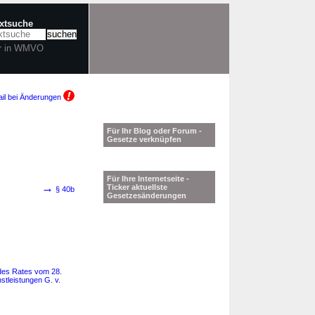
extsuche
r in WMVO
il bei Änderungen
Für Ihr Blog oder Forum -
Gesetze verknüpfen
Für Ihre Internetseite -
→
Ticker aktuellste
§ 40b
Gesetzesänderungen
 des Rates vom 28.
tleistungen G. v.