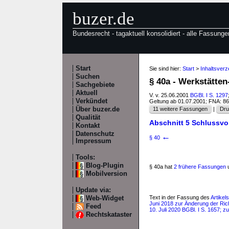
buzer.de
Bundesrecht - tagaktuell konsolidiert - alle Fassunge
Start
Sie sind hier:
Start
>
Inhaltsver
Suchen
§ 40a - Werkstätt
Sachgebiete
Aktuell
V. v. 25.06.2001
BGBl. I S. 1297
Verkündet
Geltung ab 01.07.2001; FNA: 8
Über buzer.de
11 weitere Fassungen
|
Dru
Qualität
Abschnitt 5 Schlussvo
Kontakt
Datenschutz
←
§ 40
Impressum
Tools:
Blog-Plugin
§ 40a hat
2 frühere Fassungen
u
Mobilversion
Update via:
Text in der Fassung des
Artike
Web-Widget
Juni 2018 zur Änderung der Ric
Feed
10. Juli 2020 BGBl. I S. 1657; z
Rechtskataster