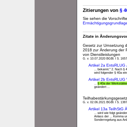
Zitierungen von
§ 
Sie sehen die Vorschrift
Ermächtigungsgrundlag
Zitate in Änderungsvor
Gesetz zur Umsetzung de
2018 zur Änderung der 
von Dienstleistungen
G. v. 10.07.2020 BGBl. I S. 1657
Artikel 2a EntsRLUG
... bekannt." 2. Nach § 
wird folgender § 40a ein
Artikel 2b EntsRLUG
...
§ 40a der Werkstätt
geändert ...
Teilhabestärkungsgeset
G. v. 02.06.2021 BGBl. I S. 138
Artikel 13a TeilhStG
... wird wie folgt geänd
Anlass der ... Komma un
Sonderregelung aus Anla