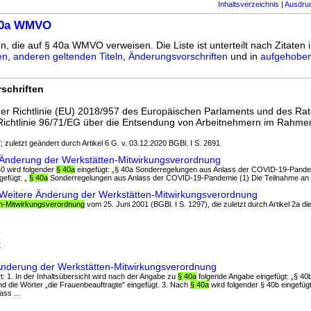
Inhaltsverzeichnis
|
Ausdru
40a WMVO
en, die auf § 40a WMVO verweisen. Die Liste ist unterteilt nach Zitaten 
en
,
anderen geltenden Titeln
,
Änderungsvorschriften
und in
aufgehoben
schriften
r Richtlinie (EU) 2018/957 des Europäischen Parlaments und des Rat
Richtlinie 96/71/EG über die Entsendung von Arbeitnehmern im Rahme
; zuletzt geändert durch Artikel 6 G. v. 03.12.2020 BGBl. I S. 2691
 Änderung der Werkstätten-Mitwirkungsverordnung
40 wird folgender
§ 40a
eingefügt: „§ 40a Sonderregelungen aus Anlass der COVID-19-Pandem
gefügt: „
§ 40a
Sonderregelungen aus Anlass der COVID-19-Pandemie (1) Die Teilnahme an S
 Weitere Änderung der Werkstätten-Mitwirkungsverordnung
en-Mitwirkungsverordnung
vom 25. Juni 2001 (BGBl. I S. 1297), die zuletzt durch Artikel 2a 
z
7
 Änderung der Werkstätten-Mitwirkungsverordnung
ert: 1. In der Inhaltsübersicht wird nach der Angabe zu
§ 40a
folgende Angabe eingefügt: „§ 40
d die Wörter „die Frauenbeauftragte" eingefügt. 3. Nach
§ 40a
wird folgender § 40b eingefügt
ss ...