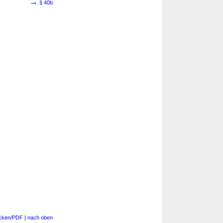
→
§ 40b
cken/PDF
|
nach oben