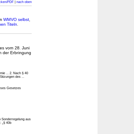
cken/PDF
|
nach oben
in
WMVO selbst
,
en Titeln
.
es vom 28. Juni
n der Erbringung
ie ... 2. Nach § 40
itzungen des ...
dieses Gesetzes
b Sonderregelung aus
: „§ 40b