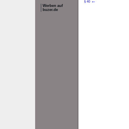
←
§ 40
Werben auf
buzer.de