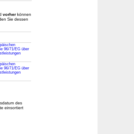
d
vorher
können
nden Sie dessen
opäischen
ie 96/71/EG über
stleistungen
opäischen
ie 96/71/EG über
stleistungen
gsdatum des
e einsortiert