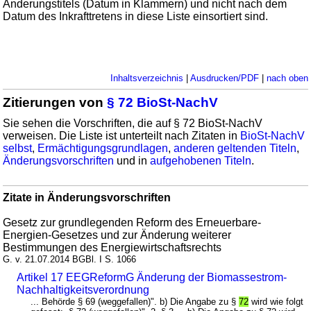
Änderungstitels (Datum in Klammern) und nicht nach dem
Datum des Inkrafttretens in diese Liste einsortiert sind.
Inhaltsverzeichnis
|
Ausdrucken/PDF
|
nach oben
Zitierungen von
§ 72 BioSt-NachV
Sie sehen die Vorschriften, die auf § 72 BioSt-NachV
verweisen. Die Liste ist unterteilt nach Zitaten in
BioSt-NachV
selbst
,
Ermächtigungsgrundlagen
,
anderen geltenden Titeln
,
Änderungsvorschriften
und in
aufgehobenen Titeln
.
Zitate in Änderungsvorschriften
Gesetz zur grundlegenden Reform des Erneuerbare-
Energien-Gesetzes und zur Änderung weiterer
Bestimmungen des Energiewirtschaftsrechts
G. v. 21.07.2014 BGBl. I S. 1066
Artikel 17 EEGReformG Änderung der Biomassestrom-
Nachhaltigkeitsverordnung
... Behörde § 69 (weggefallen)". b) Die Angabe zu §
72
wird wie folgt