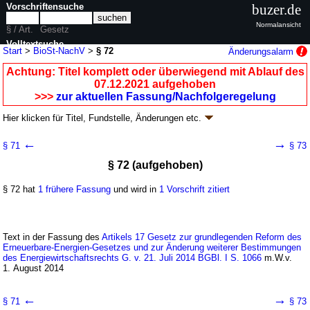
Vorschriftensuche
buzer.de
Normalansicht
§ / Art.
Gesetz
Volltextsuche
Start
>
BioSt-NachV
>
§ 72
Änderungsalarm
nur in BioSt-NachV
Achtung: Titel komplett oder überwiegend mit Ablauf des
07.12.2021 aufgehoben
>>>
zur aktuellen Fassung/Nachfolgeregelung
Hier klicken für
Titel, Fundstelle, Änderungen
etc.
§ 72 - Biomassestrom-
←
→
§ 71
§ 73
Nachhaltigkeitsverordnung (BioSt-NachV)
§ 72 (aufgehoben)
V. v. 23.07.2009
BGBl. I S. 2174
(
Nr. 46
); aufgehoben durch
Artikel 4
V. v.
02.12.2021
BGBl. I S. 5126
§ 72 hat
1 frühere Fassung
und wird in
1 Vorschrift zitiert
Geltung ab 24.08.2009, abweichend siehe
§ 79
; FNA: 754-22-3
Energieversorgung
15 weitere Fassungen
|
Drucksachen / Entwurf / Begründung
|
wird in 31 Vorschriften zitiert
Text in der Fassung des
Artikels 17 Gesetz zur grundlegenden Reform des
Erneuerbare-Energien-Gesetzes und zur Änderung weiterer Bestimmungen
Teil 5 Datenerhebung und -verarbeitung,
des Energiewirtschaftsrechts G. v. 21. Juli 2014 BGBl. I S. 1066
m.W.v.
Berichtspflichten, behördliches Verfahren
1. August 2014
←
→
§ 71
§ 73