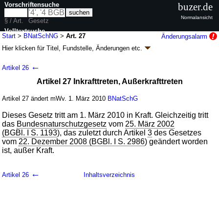
Vorschriftensuche
buzer.de
Normalansicht
§ / Art.
Gesetz
Volltextsuche
Start
>
BNatSchNG
>
Art. 27
Änderungsalarm
Hier klicken für
Titel, Fundstelle, Änderungen
etc.
nur in BNatSchNG
Artikel 27 - Gesetz zur Neuregelung des Rechts
←
Artikel 26
des Naturschutzes und der Landschaftspflege
Artikel 27 Inkrafttreten, Außerkrafttreten
(BNatSchNG
k.a.Abk.
)
G. v. 29.07.2009
BGBl. I S. 2542
(
Nr. 51
); Geltung ab 01.03.2010
Artikel 27 ändert mWv. 1. März 2010
BNatSchG
26 Änderungen
|
Drucksachen / Entwurf / Begründung
|
Dieses Gesetz tritt am 1. März 2010 in Kraft. Gleichzeitig tritt
wird in 113 Vorschriften zitiert
das
Bundesnaturschutzgesetz
vom
25. März 2002
(BGBl. I S. 1193
), das zuletzt durch Artikel
3
des Gesetzes
vom
22. Dezember 2008 (BGBl. I S. 2986
) geändert worden
ist, außer Kraft.
←
Artikel 26
Inhaltsverzeichnis