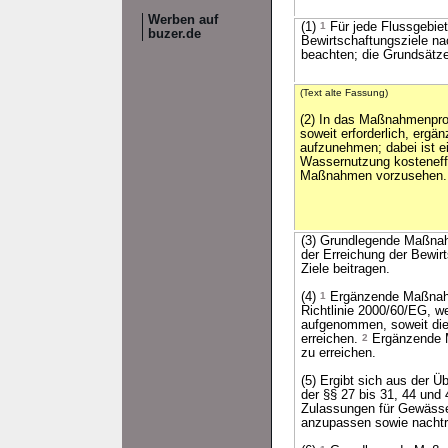
Werben auf
(1)
1
Für jede Flussgebie
buzer.de
Bewirtschaftungsziele na
beachten; die Grundsätze
(Text alte Fassung)
(2) In das Maßnahmenpro
soweit erforderlich, er
aufzunehmen; dabei ist e
Wassernutzung kosteneff
Maßnahmen vorzusehen.
(3) Grundlegende Maßnahm
der Erreichung der Bewir
Ziele beitragen.
(4)
1
Ergänzende Maßnahme
Richtlinie 2000/60/EG,
aufgenommen, soweit dies
erreichen.
2
Ergänzende M
zu erreichen.
(5) Ergibt sich aus der 
der §§ 27 bis 31, 44 und 
Zulassungen für Gewäss
anzupassen sowie nacht