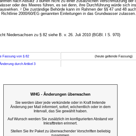
men nach Absatz 3 dürfen nicht zu einer zusätzlichen Verschmutzung der o
ässer oder des Meeres führen, es sei denn, ihre Durchführung würde sich i
 auswirken.
2
Die zuständige Behörde kann im Rahmen der §§ 47 und 48 auch d
 Richtlinie 2000/60/EG genannten Einleitungen in das Grundwasser zulassen.
ht Niedersachsen zu § 82 siehe B. v. 26. Juli 2010 (BGBl. I S. 970)
e Fassung von § 82
(heute geltende Fassung)
Änderung durch Artikel 3
WHG - Änderungen überwachen
Sie werden über jede verkündete oder in Kraft tretende
Änderung per Mail informiert, sofort, wöchentlich oder in dem
Intervall, das Sie gewählt haben.
Auf Wunsch werden Sie zusätzlich im konfigurierten Abstand vor
Inkrafttreten erinnert.
Stellen Sie Ihr Paket zu überwachender Vorschriften beliebig
zusammen.