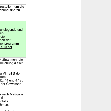
ustellen, um die
dnung sind zu
undlegende und,
men
 die
ion der
enprogramm
is 10 der
n Maßnahmen, die
rreichung dieser
 VI Teil B der
ramm
31, 44 und 47 zu
 der Gewässer
ele nach Maßgabe
 die
nfalls
ehmen.