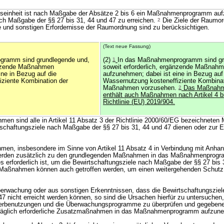
tseinheit ist nach Maßgabe der Absätze 2 bis 6 ein Maßnahmenprogramm aufz
ch Maßgabe der §§ 27 bis 31, 44 und 47 zu erreichen.
2
Die Ziele der Raumor
 und sonstigen Erfordernisse der Raumordnung sind zu berücksichtigen.
(Text neue Fassung)
gramm sind grundlegende und,
(2)
1
In das Maßnahmenprogramm sind gr
gänzende Maßnahmen
soweit erforderlich, ergänzende Maßnah
ine in Bezug auf die
aufzunehmen; dabei ist eine in Bezug auf
iziente Kombination der
Wassernutzung kosteneffiziente Kombinat
Maßnahmen vorzusehen.
2
Das Maßnahm
enthält auch Maßnahmen nach Artikel 4 b
Richtlinie (EU) 2019/904.
en sind alle in Artikel 11 Absatz 3 der Richtlinie 2000/60/EG bezeichnete
tschaftungsziele nach Maßgabe der §§ 27 bis 31, 44 und 47 dienen oder zur E
n, insbesondere im Sinne von Artikel 11 Absatz 4 in Verbindung mit Anhang
 werden zusätzlich zu den grundlegenden Maßnahmen in das Maßnahmenprog
 erforderlich ist, um die Bewirtschaftungsziele nach Maßgabe der §§ 27 bis 
aßnahmen können auch getroffen werden, um einen weitergehenden Schutz
Überwachung oder aus sonstigen Erkenntnissen, dass die Bewirtschaftungszi
47 nicht erreicht werden können, so sind die Ursachen hierfür zu untersuchen,
erbenutzungen und die Überwachungsprogramme zu überprüfen und gegebene
räglich erforderliche Zusatzmaßnahmen in das Maßnahmenprogramm aufzun