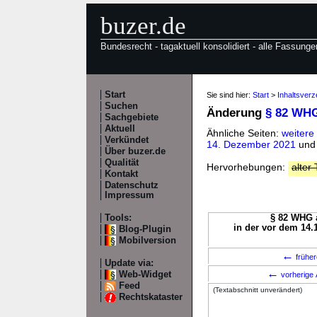
buzer.de
Bundesrecht - tagaktuell konsolidiert - alle Fassunge
Start
Sie sind hier:
Start
>
Inhaltsver
Suchen
Änderung
§ 82 WH
Sachgebiete
Aktuell
Ähnliche Seiten:
weiter
Verkündet
14. Dezember 2021
un
Über buzer.de
Qualität
Hervorhebungen:
alter 
Kontakt
Datenschutz
Impressum
Tools:
§ 82 WHG a
in der vor dem 14.
Blog-Plugin
Mobilversion
←
früher
Update via:
←
Web-Widget
vorherige 
Feed
(Textabschnitt unverändert)
Rechtskataster