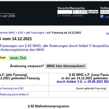
Vorschriftensuche
Vollt
§ / Artikel
Gesetz
n seit 2006
nu
zeichnis WHG
>
§ 82
>
alle Fassungen
>
a.F. Fassung ab 14.12.2021
Ma
G
vom 14.12.2021
e Fassungen von § 82 WHG
,
alle Änderungen durch Artikel 3 Verpack
d
Änderungshistorie des WHG
Text
,
neuer Text
Änderung verpasst?
WHG hier überwachen!
.F. (alte Fassung)
§ 82 WHG n.F. (neue Fass
12.2021 geltenden Fassung
in der am 14.12.2021 geltende
durch Artikel 3 G. v. 09.06.2021 BG
e Fassung von § 82
(heute geltende Fassung)
Änderung durch Artikel 3
§ 82 Maßnahmenprogramm