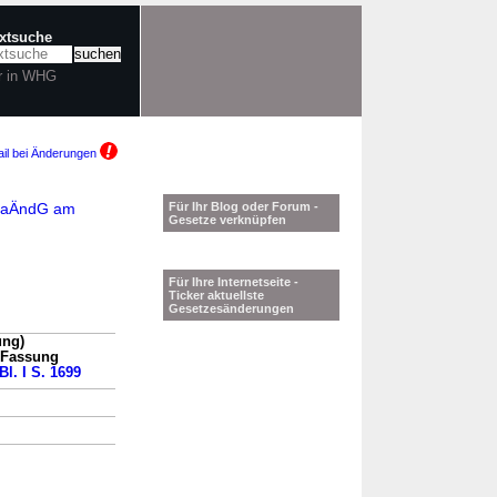
extsuche
r in WHG
il bei Änderungen
GuaÄndG am
Für Ihr Blog oder Forum -
Gesetze verknüpfen
Für Ihre Internetseite -
Ticker aktuellste
Gesetzesänderungen
ung)
n Fassung
Bl. I S. 1699