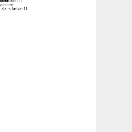
berirdischen
nsgesamt
ie in Artikel 11