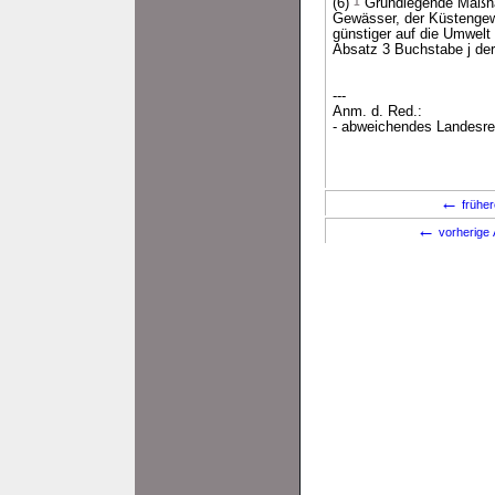
(6)
1
Grundlegende Maßnah
Gewässer, der Küstengew
günstiger auf die Umwelt
Absatz 3 Buchstabe j der
---
Anm. d. Red.:
- abweichendes Landesrec
←
früher
←
vorherige 