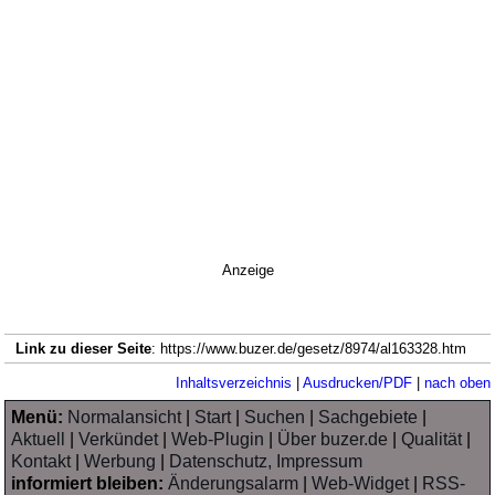
Anzeige
Link zu dieser Seite
: https://www.buzer.de/gesetz/8974/al163328.htm
Inhaltsverzeichnis
|
Ausdrucken/PDF
|
nach oben
Menü:
Normalansicht
|
Start
|
Suchen
|
Sachgebiete
|
Aktuell
|
Verkündet
|
Web-Plugin
|
Über buzer.de
|
Qualität
|
Kontakt
|
Werbung
|
Datenschutz, Impressum
informiert bleiben:
Änderungsalarm
|
Web-Widget
|
RSS-