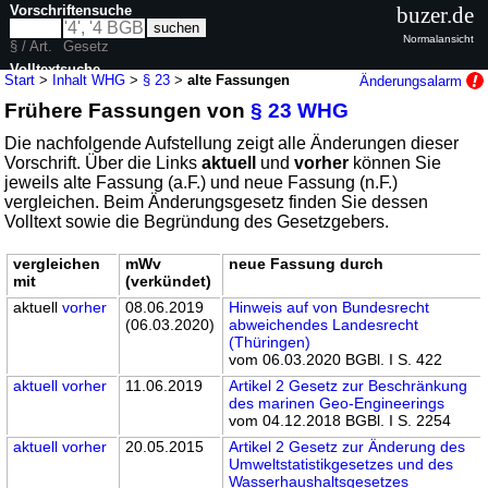
Vorschriftensuche
buzer.de
Normalansicht
§ / Art.
Gesetz
Volltextsuche
Start
>
Inhalt WHG
>
§ 23
>
alte Fassungen
Änderungsalarm
Frühere Fassungen von
§ 23 WHG
nur in WHG
Die nachfolgende Aufstellung zeigt alle Änderungen dieser
Vorschrift. Über die Links
aktuell
und
vorher
können Sie
jeweils alte Fassung (a.F.) und neue Fassung (n.F.)
vergleichen. Beim Änderungsgesetz finden Sie dessen
Volltext sowie die Begründung des Gesetzgebers.
vergleichen
mWv
neue Fassung durch
mit
(verkündet)
aktuell
vorher
08.06.2019
Hinweis auf von Bundesrecht
(06.03.2020)
abweichendes Landesrecht
(Thüringen)
vom 06.03.2020 BGBl. I S. 422
aktuell
vorher
11.06.2019
Artikel 2 Gesetz zur Beschränkung
des marinen Geo-Engineerings
vom 04.12.2018 BGBl. I S. 2254
aktuell
vorher
20.05.2015
Artikel 2 Gesetz zur Änderung des
Umweltstatistikgesetzes und des
Wasserhaushaltsgesetzes