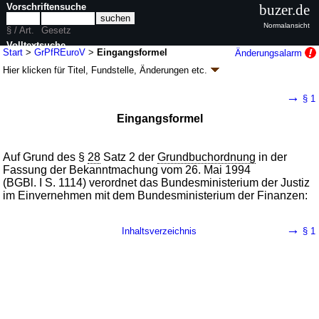
Vorschriftensuche
buzer.de
Normalansicht
§ / Art.
Gesetz
Volltextsuche
Start
>
GrPfREuroV
>
Eingangsformel
Änderungsalarm
Hier klicken für
Titel, Fundstelle, Änderungen
etc.
nur in GrPfREuroV
Eingangsformel - Verordnung über
→
§ 1
Grundpfandrechte in ausländischer Währung
Eingangsformel
und in Euro (GrPfREuroV
k.a.Abk.
)
V. v. 30.10.1997
BGBl. I S. 2683
; 1998 I 4023
Geltung ab 15.11.1997; FNA: 315-11-14
Freiwillige Gerichtsbarkeit
Auf Grund des §
28
Satz 2 der
Grundbuchordnung
in der
Fassung der Bekanntmachung vom 26. Mai 1994
(BGBl. I S. 1114) verordnet das Bundesministerium der Justiz
im Einvernehmen mit dem Bundesministerium der Finanzen:
→
Inhaltsverzeichnis
§ 1