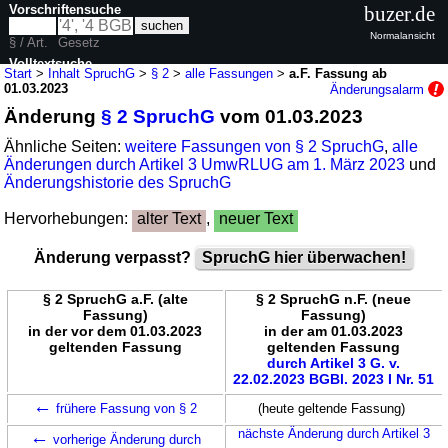
Vorschriftensuche
buzer.de
Normalansicht
§ / Art.
Gesetz
Volltextsuche
Start
>
Inhalt SpruchG
>
§ 2
>
alle Fassungen
>
a.F. Fassung ab
01.03.2023
Änderungsalarm
nur in SpruchG
Änderung
§ 2 SpruchG
vom 01.03.2023
Ähnliche Seiten:
weitere Fassungen von § 2 SpruchG
,
alle
Änderungen durch Artikel 3 UmwRLUG am 1. März 2023
und
Änderungshistorie des SpruchG
Hervorhebungen:
alter Text
,
neuer Text
Änderung verpasst?
SpruchG hier überwachen!
§ 2 SpruchG a.F. (alte
§ 2 SpruchG n.F. (neue
Fassung)
Fassung)
in der vor dem 01.03.2023
in der am 01.03.2023
geltenden Fassung
geltenden Fassung
durch Artikel 3 G. v.
22.02.2023 BGBl. 2023 I Nr. 51
←
frühere Fassung von § 2
(heute geltende Fassung)
←
nächste Änderung durch Artikel 3
vorherige Änderung durch