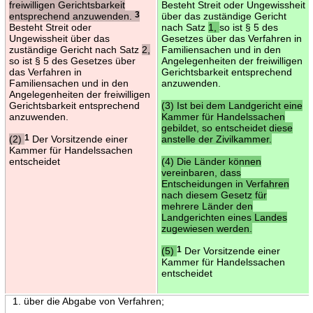
freiwilligen Gerichtsbarkeit
Besteht Streit oder Ungewissheit
entsprechend anzuwenden.
3
über das zuständige Gericht
Besteht Streit oder
nach Satz
1,
so ist § 5 des
Ungewissheit über das
Gesetzes über das Verfahren in
zuständige Gericht nach Satz
2,
Familiensachen und in den
so ist § 5 des Gesetzes über
Angelegenheiten der freiwilligen
das Verfahren in
Gerichtsbarkeit entsprechend
Familiensachen und in den
anzuwenden.
Angelegenheiten der freiwilligen
Gerichtsbarkeit entsprechend
(3) Ist bei dem Landgericht eine
anzuwenden.
Kammer für Handelssachen
gebildet, so entscheidet diese
(2)
1
Der Vorsitzende einer
anstelle der Zivilkammer.
Kammer für Handelssachen
entscheidet
(4) Die Länder können
vereinbaren, dass
Entscheidungen in Verfahren
nach diesem Gesetz für
mehrere Länder den
Landgerichten eines Landes
zugewiesen werden.
(5)
1
Der Vorsitzende einer
Kammer für Handelssachen
entscheidet
1. über die Abgabe von Verfahren;