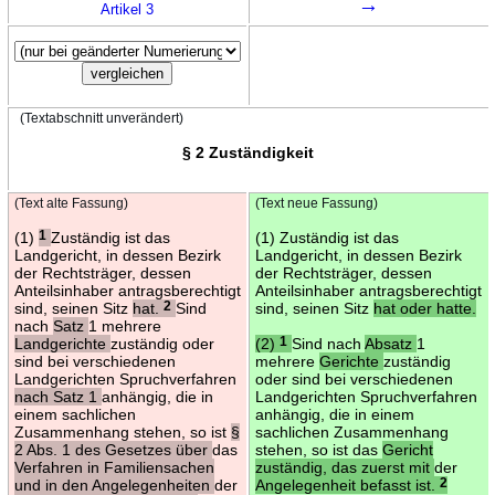
→
Artikel 3
(Textabschnitt unverändert)
§ 2 Zuständigkeit
(Text alte Fassung)
(Text neue Fassung)
(1)
1
Zuständig ist das
(1) Zuständig ist das
Landgericht, in dessen Bezirk
Landgericht, in dessen Bezirk
der Rechtsträger, dessen
der Rechtsträger, dessen
Anteilsinhaber antragsberechtigt
Anteilsinhaber antragsberechtigt
sind, seinen Sitz
hat.
2
Sind
sind, seinen Sitz
hat oder hatte.
nach
Satz
1 mehrere
Landgerichte
zuständig oder
(2)
1
Sind nach
Absatz
1
sind bei verschiedenen
mehrere
Gerichte
zuständig
Landgerichten Spruchverfahren
oder sind bei verschiedenen
nach Satz 1
anhängig, die in
Landgerichten Spruchverfahren
einem sachlichen
anhängig, die in einem
Zusammenhang stehen, so ist
§
sachlichen Zusammenhang
2 Abs. 1 des Gesetzes über
das
stehen, so ist das
Gericht
Verfahren in Familiensachen
zuständig, das zuerst mit
der
und in den Angelegenheiten
der
Angelegenheit befasst ist.
2