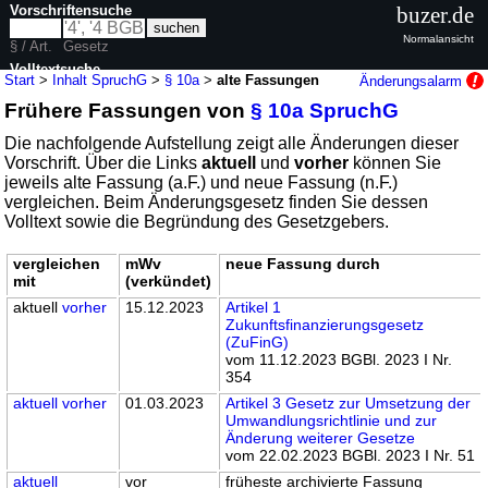
Vorschriftensuche
buzer.de
Normalansicht
§ / Art.
Gesetz
Volltextsuche
Start
>
Inhalt SpruchG
>
§ 10a
>
alte Fassungen
Änderungsalarm
Frühere Fassungen von
§ 10a SpruchG
nur in SpruchG
Die nachfolgende Aufstellung zeigt alle Änderungen dieser
Vorschrift. Über die Links
aktuell
und
vorher
können Sie
jeweils alte Fassung (a.F.) und neue Fassung (n.F.)
vergleichen. Beim Änderungsgesetz finden Sie dessen
Volltext sowie die Begründung des Gesetzgebers.
vergleichen
mWv
neue Fassung durch
mit
(verkündet)
aktuell
vorher
15.12.2023
Artikel 1
Zukunftsfinanzierungsgesetz
(ZuFinG)
vom 11.12.2023 BGBl. 2023 I Nr.
354
aktuell
vorher
01.03.2023
Artikel 3 Gesetz zur Umsetzung der
Umwandlungsrichtlinie und zur
Änderung weiterer Gesetze
vom 22.02.2023 BGBl. 2023 I Nr. 51
aktuell
vor
früheste archivierte Fassung