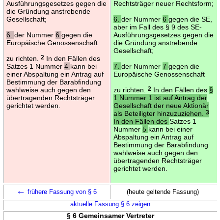
Ausführungsgesetzes gegen die
Rechtsträger neuer Rechtsform;
die Gründung anstrebende
Gesellschaft;
6.
der Nummer
6
gegen die SE,
aber im Fall des § 9 des SE-
6.
der Nummer
6
gegen die
Ausführungsgesetzes gegen die
Europäische Genossenschaft
die Gründung anstrebende
Gesellschaft;
zu richten.
2
In den Fällen des
Satzes 1 Nummer
4
kann bei
7.
der Nummer
7
gegen die
einer Abspaltung ein Antrag auf
Europäische Genossenschaft
Bestimmung der Barabfindung
wahlweise auch gegen den
zu richten.
2
In den Fällen des
§
übertragenden Rechtsträger
1 Nummer 1 ist auf Antrag der
gerichtet werden.
Gesellschaft der neue Aktionär
als Beteiligter hinzuzuziehen.
3
In den Fällen des
Satzes 1
Nummer
5
kann bei einer
Abspaltung ein Antrag auf
Bestimmung der Barabfindung
wahlweise auch gegen den
übertragenden Rechtsträger
gerichtet werden.
←
frühere Fassung von § 6
(heute geltende Fassung)
aktuelle Fassung § 6 zeigen
§ 6 Gemeinsamer Vertreter