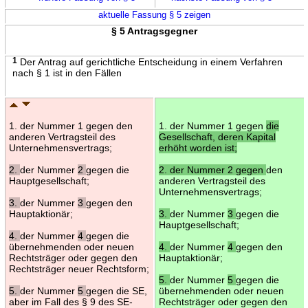
aktuelle Fassung § 5 zeigen
§ 5 Antragsgegner
1
Der Antrag auf gerichtliche Entscheidung in einem Verfahren
nach § 1 ist in den Fällen
1. der Nummer 1 gegen den
1. der Nummer 1 gegen
die
anderen Vertragsteil des
Gesellschaft, deren Kapital
Unternehmensvertrags;
erhöht worden ist;
2.
der Nummer
2
gegen die
2. der Nummer 2 gegen
den
Hauptgesellschaft;
anderen Vertragsteil des
Unternehmensvertrags;
3.
der Nummer
3
gegen den
Hauptaktionär;
3.
der Nummer
3
gegen die
Hauptgesellschaft;
4.
der Nummer
4
gegen die
übernehmenden oder neuen
4.
der Nummer
4
gegen den
Rechtsträger oder gegen den
Hauptaktionär;
Rechtsträger neuer Rechtsform;
5.
der Nummer
5
gegen die
5.
der Nummer
5
gegen die SE,
übernehmenden oder neuen
aber im Fall des § 9 des SE-
Rechtsträger oder gegen den