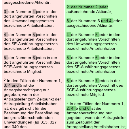
ausgeschiedene Aktionär;
2. der Nummer 2 jeder
3.
der Nummer
4
jeder in den
außenstehende Aktionär;
dort angeführten Vorschriften
des Umwandlungsgesetzes
3.
der Nummern 3
und 4
jeder
bezeichnete Anteilsinhaber;
ausgeschiedene Aktionär;
4.
der Nummer
5
jeder in den
4.
der Nummer
5
jeder in den
dort angeführten Vorschriften
dort angeführten Vorschriften
des SE-Ausführungsgesetzes
des Umwandlungsgesetzes
bezeichnete Anteilsinhaber;
bezeichnete Anteilsinhaber;
5.
der Nummer
6
jedes in der
5.
der Nummer
6
jeder in den
dort angeführten Vorschrift des
dort angeführten Vorschriften
SCE-Ausführungsgesetzes
des SE-Ausführungsgesetzes
bezeichnete Mitglied.
bezeichnete Anteilsinhaber;
2
In den Fällen der Nummern 1,
6.
der Nummer
7
jedes in der
3, 4 und
5 ist die
dort angeführten Vorschrift des
Antragsberechtigung nur
SCE-Ausführungsgesetzes
gegeben, wenn der
bezeichnete Mitglied.
Antragsteller zum Zeitpunkt der
Antragstellung Anteilsinhaber
2
In den Fällen der Nummern 1,
ist; dies gilt nicht für die
2, 4,
5
und 6
ist die
Bestimmung der Barabfindung
Antragsberechtigung nur
bei grenzüberschreitenden
gegeben, wenn der Antragsteller
Umwandlungen (§§ 313, 327
zum Zeitpunkt der
und 340 des
Antragstellung Anteilsinhaber ist;