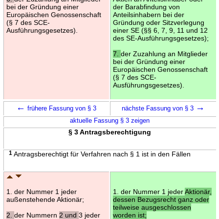
bei der Gründung einer
der Barabfindung von
Europäischen Genossenschaft
Anteilsinhabern bei der
(§ 7 des SCE-
Gründung oder Sitzverlegung
Ausführungsgesetzes).
einer SE (§§ 6, 7, 9, 11 und 12
des SE-Ausführungsgesetzes);
7.
der Zuzahlung an Mitglieder
bei der Gründung einer
Europäischen Genossenschaft
(§ 7 des SCE-
Ausführungsgesetzes).
←
→
frühere Fassung von § 3
nächste Fassung von § 3
aktuelle Fassung § 3 zeigen
§ 3 Antragsberechtigung
1
Antragsberechtigt für Verfahren nach § 1 ist in den Fällen
1. der Nummer 1 jeder
1. der Nummer 1 jeder
Aktionär,
außenstehende Aktionär;
dessen Bezugsrecht ganz oder
teilweise ausgeschlossen
2.
der Nummern
2 und
3 jeder
worden ist;