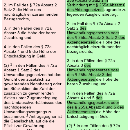
255 Absatz 6 Satz 1 in
2. im Fall des § 72a Absatz 2
Verbindung mit § 255a Absatz 6
Satz 2 die Höhe des
des Aktiengesetzes
zugrunde zu
nachträglich einzuräumenden
legenden Ausgleichsbetrag,
Bezugsrechts,
2. im Fall des § 72a Absatz 2
3. in den Fällen des § 72a
Satz 2
des
Absatz 3 die Höhe der baren
Umwandlungsgesetzes oder
Zuzahlung und
des § 255a Absatz 2 Satz 2 des
Aktiengesetzes
die Höhe des
4. in den Fällen des § 72a
nachträglich einzuräumenden
Absatz 4 und 5 die Höhe der
Bezugsrechts,
Entschädigung in Geld.
3. in den Fällen des § 72a
(2)
1
In den Fällen des § 72a
Absatz 3
des
Absatz 1 Satz 2 des
Umwandlungsgesetzes oder
Umwandlungsgesetzes hat das
des § 255a Absatz 3 des
Gericht den zusätzlich zu
Aktiengesetzes
die Höhe der
gewährenden Nennbetrag oder
baren Zuzahlung und
bei Stückaktien die Zahl der
zusätzlich zu gewährenden
4. in den Fällen des § 72a
Aktien unter Zugrundelegung
Absatz 4 und 5
des
des Umtauschverhältnisses des
Umwandlungsgesetzes oder
nachfolgenden
des § 255a Absatz 4 und 5 des
Umwandlungsvorgangs zu
Aktiengesetzes
die Höhe der
bestimmen.
2
Antragsgegner ist
Entschädigung in Geld.
die Gesellschaft, auf die die
Pflicht zur Gewährung
(2)
1
In den Fällen des § 72a