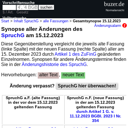
Vorschriftensuche
buzer.de
Normalansicht
§ / Art.
Gesetz
Volltextsuche
Start
>
Inhalt SpruchG
>
alle Fassungen
>
Gesamtsynopse 15.12.2023
Änderungsalarm
Synopse aller Änderungen des
nur in SpruchG
SpruchG
am 15.12.2023
Diese Gegenüberstellung vergleicht die jeweils alte Fassung
(linke Spalte) mit der neuen Fassung (rechte Spalte) aller am
15. Dezember 2023 durch
Artikel 1 des ZuFinG
geänderten
Einzelnormen. Synopsen für andere Änderungstermine finden
Sie in der
Änderungshistorie des SpruchG
.
Hervorhebungen:
alter Text
,
neuer Text
Änderung verpasst?
SpruchG hier überwachen!
SpruchG a.F. (alte Fassung)
SpruchG n.F. (neue Fassung)
in der vor dem 15.12.2023
in der am 15.12.2023
geltenden Fassung
geltenden Fassung
durch Artikel 1 G. v.
11.12.2023 BGBl. 2023 I Nr.
354