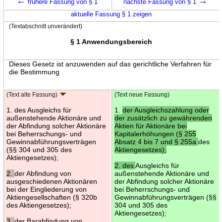
←
→
frühere Fassung von § 1
nächste Fassung von § 1
aktuelle Fassung § 1 zeigen
(Textabschnitt unverändert)
§ 1 Anwendungsbereich
Dieses Gesetz ist anzuwenden auf das gerichtliche Verfahren für
die Bestimmung
(Text alte Fassung)
(Text neue Fassung)
1. des Ausgleichs für
1.
der Ausgleichszahlung oder
außenstehende Aktionäre und
der zusätzlich zu gewährenden
der Abfindung solcher Aktionäre
Aktien für Aktionäre bei
bei Beherrschungs- und
Kapitalerhöhungen (§ 255
Gewinnabführungsverträgen
Absatz 4 bis 7 und § 255a
des
(§§ 304 und 305 des
Aktiengesetzes);
Aktiengesetzes);
2. des
Ausgleichs für
2.
der Abfindung von
außenstehende Aktionäre und
ausgeschiedenen Aktionären
der Abfindung solcher Aktionäre
bei der Eingliederung von
bei Beherrschungs- und
Aktiengesellschaften (§ 320b
Gewinnabführungsverträgen (§§
des Aktiengesetzes);
304 und 305 des
Aktiengesetzes);
3.
der Barabfindung von