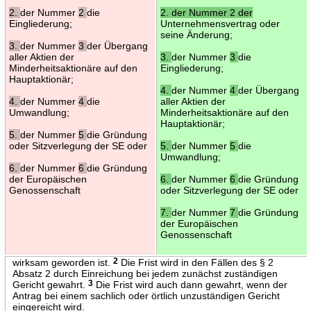
2.
der Nummer
2
die
2. der Nummer 2 der
Eingliederung;
Unternehmensvertrag oder
seine Änderung;
3.
der Nummer
3
der Übergang
aller Aktien der
3.
der Nummer
3
die
Minderheitsaktionäre auf den
Eingliederung;
Hauptaktionär;
4.
der Nummer
4
der Übergang
4.
der Nummer
4
die
aller Aktien der
Umwandlung;
Minderheitsaktionäre auf den
Hauptaktionär;
5.
der Nummer
5
die Gründung
oder Sitzverlegung der SE oder
5.
der Nummer
5
die
Umwandlung;
6.
der Nummer
6
die Gründung
der Europäischen
6.
der Nummer
6
die Gründung
Genossenschaft
oder Sitzverlegung der SE oder
7.
der Nummer
7
die Gründung
der Europäischen
Genossenschaft
wirksam geworden ist.
2
Die Frist wird in den Fällen des § 2
Absatz 2 durch Einreichung bei jedem zunächst zuständigen
Gericht gewahrt.
3
Die Frist wird auch dann gewahrt, wenn der
Antrag bei einem sachlich oder örtlich unzuständigen Gericht
eingereicht wird.