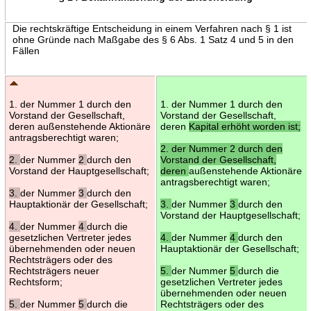
Die rechtskräftige Entscheidung in einem Verfahren nach § 1 ist
ohne Gründe nach Maßgabe des § 6 Abs. 1 Satz 4 und 5 in den
Fällen
1. der Nummer 1 durch den
1. der Nummer 1 durch den
Vorstand der Gesellschaft,
Vorstand der Gesellschaft,
deren außenstehende Aktionäre
deren
Kapital erhöht worden ist;
antragsberechtigt waren;
2. der Nummer 2 durch den
2.
der Nummer
2
durch den
Vorstand der Gesellschaft,
Vorstand der Hauptgesellschaft;
deren
außenstehende Aktionäre
antragsberechtigt waren;
3.
der Nummer
3
durch den
Hauptaktionär der Gesellschaft;
3.
der Nummer
3
durch den
Vorstand der Hauptgesellschaft;
4.
der Nummer
4
durch die
gesetzlichen Vertreter jedes
4.
der Nummer
4
durch den
übernehmenden oder neuen
Hauptaktionär der Gesellschaft;
Rechtsträgers oder des
Rechtsträgers neuer
5.
der Nummer
5
durch die
Rechtsform;
gesetzlichen Vertreter jedes
übernehmenden oder neuen
5.
der Nummer
5
durch die
Rechtsträgers oder des