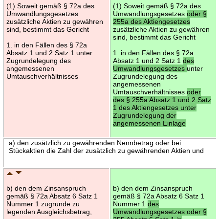
(1) Soweit gemäß § 72a des
(1) Soweit gemäß § 72a des
Umwandlungsgesetzes
Umwandlungsgesetzes
oder §
zusätzliche Aktien zu gewähren
255a des Aktiengesetzes
sind, bestimmt das Gericht
zusätzliche Aktien zu gewähren
sind, bestimmt das Gericht
1. in den Fällen des § 72a
Absatz 1 und 2 Satz 1 unter
1. in den Fällen des § 72a
Zugrundelegung des
Absatz 1 und 2 Satz 1
des
angemessenen
Umwandlungsgesetzes
unter
Umtauschverhältnisses
Zugrundelegung des
angemessenen
Umtauschverhältnisses
oder
des § 255a Absatz 1 und 2 Satz
1 des Aktiengesetzes unter
Zugrundelegung der
angemessenen Einlage
a) den zusätzlich zu gewährenden Nennbetrag oder bei
Stückaktien die Zahl der zusätzlich zu gewährenden Aktien und
b) den dem Zinsanspruch
b) den dem Zinsanspruch
gemäß § 72a Absatz 6 Satz 1
gemäß § 72a Absatz 6 Satz 1
Nummer 1 zugrunde zu
Nummer 1
des
legenden Ausgleichsbetrag,
Umwandlungsgesetzes oder §