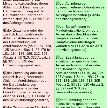
Minderheitsaktionären, deren
3.
der Abfindung von
Aktien durch Beschluss der
ausgeschiedenen Aktionären bei
Hauptversammlung auf den
der Eingliederung von
Hauptaktionär übertragen
Aktiengesellschaften (§ 320b
worden sind (§§ 327a bis 327f
des Aktiengesetzes);
des Aktiengesetzes);
4.
der Barabfindung von
4.
der Zuzahlung oder der
Minderheitsaktionären, deren
zusätzlich zu gewährenden
Aktien durch Beschluss der
Aktien an Anteilsinhaber oder
Hauptversammlung auf den
der Barabfindung von
Hauptaktionär übertragen
Anteilsinhabern (§§ 15, 34, 72a,
worden sind (§§ 327a bis 327f
125 Absatz 1 Satz 1, §§ 176 bis
des Aktiengesetzes);
181, 184, 186, 196, 212, 305
Absatz 2, §§ 313, 320 Absatz 2,
5.
der Zuzahlung oder der
§§ 327 und 340 des
zusätzlich zu gewährenden
Umwandlungsgesetzes);
Aktien an Anteilsinhaber oder
der Barabfindung von
5.
der Zuzahlung oder der
Anteilsinhabern (§§ 15, 34, 72a,
zusätzlich zu gewährenden
125 Absatz 1 Satz 1, §§ 176 bis
Aktien an Anteilsinhaber oder
181, 184, 186, 196, 212, 305
der Barabfindung von
Absatz 2, §§ 313, 320 Absatz 2,
Anteilsinhabern bei der
§§ 327 und 340 des
Gründung oder Sitzverlegung
Umwandlungsgesetzes);
einer SE (§§ 6, 7, 9, 11 und 12
des SE-Ausführungsgesetzes);
6.
der Zuzahlung oder der
zusätzlich zu gewährenden
6.
der Zuzahlung an Mitglieder
Aktien an Anteilsinhaber oder