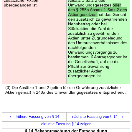
zusätzlicher Aktien
Absatz 1 Satz 2 des
übergegangen ist.
Umwandlungsgesetzes
oder
des § 255a Absatz 1 Satz 2 des
Aktiengesetzes
hat das Gericht
den zusätzlich zu gewährenden
Nennbetrag oder bei
Stückaktien die Zahl der
zusätzlich zu gewährenden
Aktien unter Zugrundelegung
des Umtauschverhältnisses des
nachfolgenden
Umwandlungsvorgangs zu
bestimmen.
2
Antragsgegner ist
die Gesellschaft, auf die die
Pflicht zur Gewährung
zusätzlicher Aktien
übergegangen ist.
(3) Die Absätze 1 und 2 gelten für die Gewährung zusätzlicher
Aktien gemäß § 248a des Umwandlungsgesetzes entsprechend.
←
→
frühere Fassung von § 14
nächste Fassung von § 14
aktuelle Fassung § 14 zeigen
§ 14 Bekanntmachung der Entscheidung