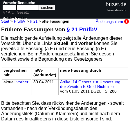
Vorschriftensuche
buzer.de
Normalansicht
§ / Art.
Gesetz
Volltextsuche
Start
>
PrüfbV
>
§ 21
>
alte Fassungen
Änderungsalarm
Frühere Fassungen von
§ 21 PrüfbV
nur in PrüfbV
Die nachfolgende Aufstellung zeigt alle Änderungen dieser
Vorschrift. Über die Links
aktuell
und
vorher
können Sie
jeweils alte Fassung (a.F.) und neue Fassung (n.F.)
vergleichen. Beim Änderungsgesetz finden Sie dessen
Volltext sowie die Begründung des Gesetzgebers.
vergleichen
mWv
neue Fassung durch
mit
(verkündet)
aktuell
vorher
30.04.2011
Artikel 14 Gesetz zur Umsetzung
der Zweiten E-Geld-Richtlinie
vom 01.03.2011 BGBl. I S. 288
Bitte beachten Sie, dass rückwirkende Änderungen - soweit
vorhanden - nach dem Verkündungsdatum des
Änderungstitels (Datum in Klammern) und nicht nach dem
Datum des Inkrafttretens in diese Liste einsortiert sind.