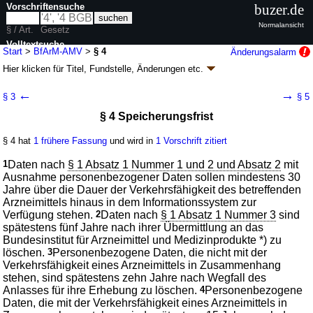
Vorschriftensuche
buzer.de
Normalansicht
§ / Art.
Gesetz
Volltextsuche
Start
>
BfArM-AMV
>
§ 4
Änderungsalarm
Hier klicken für
Titel, Fundstelle, Änderungen
etc.
nur in BfArM-AMV
§ 4 - BfArM-Arzneimitteldatenverordnung
←
→
§ 3
§ 5
(BfArM-AMV
k.a.Abk.
)
§ 4 Speicherungsfrist
V. v. 24.02.2010
BGBl. I S. 140
(
Nr. 7
); zuletzt geändert durch
Artikel 9
G.
v. 27.09.2021
BGBl. I S. 4530
§ 4 hat
1 frühere Fassung
und wird in
1 Vorschrift zitiert
Geltung ab 27.02.2010; FNA: 2121-51-54
Apotheken- und
Arzneimittelwesen, Gifte
1
Daten nach
§ 1 Absatz 1 Nummer 1 und 2 und Absatz 2
mit
7 weitere Fassungen
|
Drucksachen / Entwurf / Begründung
|
Ausnahme personenbezogener Daten sollen mindestens 30
wird in 7 Vorschriften zitiert
Jahre über die Dauer der Verkehrsfähigkeit des betreffenden
Arzneimittels hinaus in dem Informationssystem zur
Verfügung stehen.
2
Daten nach
§ 1 Absatz 1 Nummer 3
sind
spätestens fünf Jahre nach ihrer Übermittlung an das
Bundesinstitut für Arzneimittel und Medizinprodukte *) zu
löschen.
3
Personenbezogene Daten, die nicht mit der
Verkehrsfähigkeit eines Arzneimittels in Zusammenhang
stehen, sind spätestens zehn Jahre nach Wegfall des
Anlasses für ihre Erhebung zu löschen.
4
Personenbezogene
Daten, die mit der Verkehrsfähigkeit eines Arzneimittels in