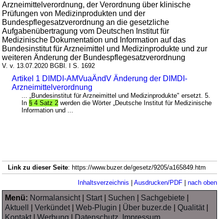
Arzneimittelverordnung, der Verordnung über klinische
Prüfungen von Medizinprodukten und der
Bundespflegesatzverordnung an die gesetzliche
Aufgabenübertragung vom Deutschen Institut für
Medizinische Dokumentation und Information auf das
Bundesinstitut für Arzneimittel und Medizinprodukte und zur
weiteren Änderung der Bundespflegesatzverordnung
V. v. 13.07.2020 BGBl. I S. 1692
Artikel 1 DIMDI-AMVuaÄndV Änderung der DIMDI-
Arzneimittelverordnung
... „Bundesinstitut für Arzneimittel und Medizinprodukte" ersetzt. 5.
In
§ 4 Satz 2
werden die Wörter „Deutsche Institut für Medizinische
Information und ...
Link zu dieser Seite
: https://www.buzer.de/gesetz/9205/a165849.htm
Inhaltsverzeichnis
|
Ausdrucken/PDF
|
nach oben
Menü:
Normalansicht
|
Start
|
Suchen
|
Sachgebiete
|
Aktuell
|
Verkündet
|
Web-Plugin
|
Über buzer.de
|
Qualität
|
Kontakt
|
Werbung
|
Datenschutz, Impressum