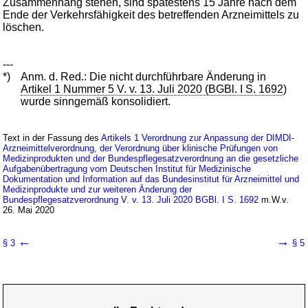
Zusammenhang stehen, sind spätestens 15 Jahre nach dem
Ende der Verkehrsfähigkeit des betreffenden Arzneimittels zu
löschen.
---
*)
Anm. d. Red.: Die nicht durchführbare Änderung in
Artikel 1 Nummer 5 V. v. 13. Juli 2020 (BGBl. I S. 1692
)
wurde sinngemäß konsolidiert.
Text in der Fassung des
Artikels 1 Verordnung zur Anpassung der DIMDI-
Arzneimittelverordnung, der Verordnung über klinische Prüfungen von
Medizinprodukten und der Bundespflegesatzverordnung an die gesetzliche
Aufgabenübertragung vom Deutschen Institut für Medizinische
Dokumentation und Information auf das Bundesinstitut für Arzneimittel und
Medizinprodukte und zur weiteren Änderung der
Bundespflegesatzverordnung V. v. 13. Juli 2020 BGBl. I S. 1692
m.W.v.
26. Mai 2020
←
→
§ 3
§ 5