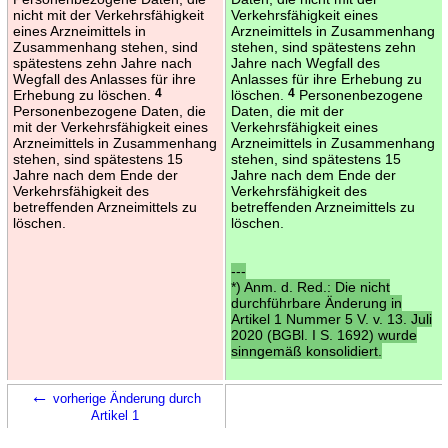
nicht mit der Verkehrsfähigkeit
Verkehrsfähigkeit eines
eines Arzneimittels in
Arzneimittels in Zusammenhang
Zusammenhang stehen, sind
stehen, sind spätestens zehn
spätestens zehn Jahre nach
Jahre nach Wegfall des
Wegfall des Anlasses für ihre
Anlasses für ihre Erhebung zu
Erhebung zu löschen.
4
löschen.
4
Personenbezogene
Personenbezogene Daten, die
Daten, die mit der
mit der Verkehrsfähigkeit eines
Verkehrsfähigkeit eines
Arzneimittels in Zusammenhang
Arzneimittels in Zusammenhang
stehen, sind spätestens 15
stehen, sind spätestens 15
Jahre nach dem Ende der
Jahre nach dem Ende der
Verkehrsfähigkeit des
Verkehrsfähigkeit des
betreffenden Arzneimittels zu
betreffenden Arzneimittels zu
löschen.
löschen.
---
*) Anm. d. Red.: Die nicht
durchführbare Änderung in
Artikel 1 Nummer 5 V. v. 13. Juli
2020 (BGBl. I S. 1692) wurde
sinngemäß konsolidiert.
←
vorherige Änderung durch
Artikel 1