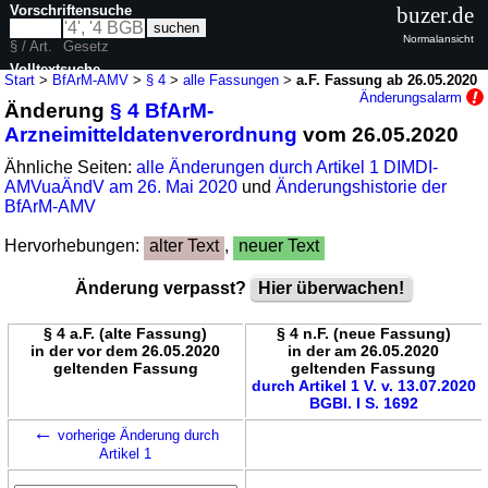
Vorschriftensuche
buzer.de
Normalansicht
§ / Art.
Gesetz
Volltextsuche
Start
>
BfArM-AMV
>
§ 4
>
alle Fassungen
>
a.F. Fassung ab 26.05.2020
Änderungsalarm
Änderung
§ 4 BfArM-
nur in BfArM-AMV
Arzneimitteldatenverordnung
vom 26.05.2020
Ähnliche Seiten:
alle Änderungen durch Artikel 1 DIMDI-
AMVuaÄndV am 26. Mai 2020
und
Änderungshistorie der
BfArM-AMV
Hervorhebungen:
alter Text
,
neuer Text
Änderung verpasst?
Hier überwachen!
§ 4 a.F. (alte Fassung)
§ 4 n.F. (neue Fassung)
in der vor dem 26.05.2020
in der am 26.05.2020
geltenden Fassung
geltenden Fassung
durch Artikel 1 V. v. 13.07.2020
BGBl. I S. 1692
←
vorherige Änderung durch
Artikel 1