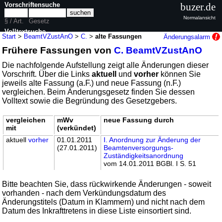
Vorschriftensuche
buzer.de
Normalansicht
§ / Art.
Gesetz
Volltextsuche
Start
>
BeamtVZustAnO
>
C.
>
alte Fassungen
Änderungsalarm
Frühere Fassungen von
C. BeamtVZustAnO
nur in BeamtVZustAnO
Die nachfolgende Aufstellung zeigt alle Änderungen dieser
Vorschrift. Über die Links
aktuell
und
vorher
können Sie
jeweils alte Fassung (a.F.) und neue Fassung (n.F.)
vergleichen. Beim Änderungsgesetz finden Sie dessen
Volltext sowie die Begründung des Gesetzgebers.
vergleichen
mWv
neue Fassung durch
mit
(verkündet)
aktuell
vorher
01.01.2011
I. Anordnung zur Änderung der
(27.01.2011)
Beamtenversorgungs-
Zuständigkeitsanordnung
vom 14.01.2011 BGBl. I S. 51
Bitte beachten Sie, dass rückwirkende Änderungen - soweit
vorhanden - nach dem Verkündungsdatum des
Änderungstitels (Datum in Klammern) und nicht nach dem
Datum des Inkrafttretens in diese Liste einsortiert sind.