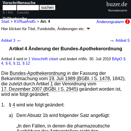
Vorschriftensuche
buzer.de
Normalansicht
§ / Art.
Gesetz
Volltextsuche
Start
>
KVRuaÄndG
>
Art. 4
Änderungsalarm
Hier klicken für
Titel, Fundstelle, Änderungen
etc.
nur in KVRuaÄndG
Artikel 4 - Gesetz zur Änderung
←
→
Artikel 3
Artikel 5
krankenversicherungsrechtlicher und anderer
Artikel 4 Änderung der Bundes-Apothekerordnung
Vorschriften (KVRuaÄndG
k.a.Abk.
)
G. v. 24.07.2010
BGBl. I S. 983
(
Nr. 39
); Geltung ab 30.07.2010,
Artikel 4 wird in
1 Vorschrift zitiert
und ändert mWv. 30. Juli 2010
BApO
§
abweichend siehe
Artikel 14
4
,
§ 6
,
§ 11
,
§ 12
14 Änderungen
|
Drucksachen / Entwurf / Begründung
|
Die
Bundes-Apothekerordnung
in der Fassung der
wird in 12 Vorschriften zitiert
Bekanntmachung vom
19. Juli 1989 (BGBl. I S. 1478
, 1842),
die zuletzt durch Artikel
1
der Verordnung vom
17. Dezember 2007 (BGBl. I S. 2945
) geändert worden ist,
wird wie folgt geändert:
1.
§
4
wird wie folgt geändert:
a)
Dem Absatz 1b wird folgender Satz angefügt:
„In den Fällen, in denen die pharmazeutische