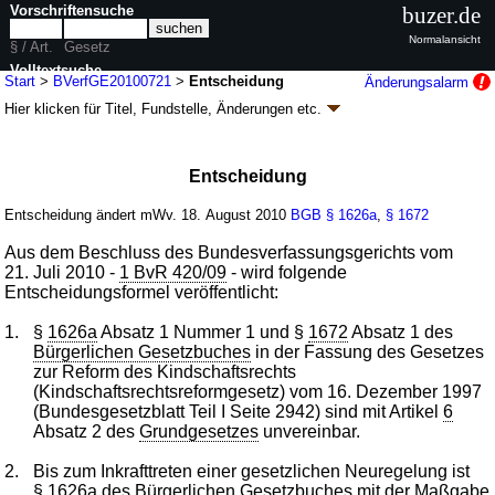
Vorschriftensuche
buzer.de
Normalansicht
§ / Art.
Gesetz
Volltextsuche
Start
>
BVerfGE20100721
>
Entscheidung
Änderungsalarm
Hier klicken für
Titel, Fundstelle, Änderungen
etc.
nur in BVerfGE20100721
Entscheidung - Entscheidung des
Bundesverfassungsgerichts - 1 BvR 420/09 -
Entscheidung
(zu § 1626a Absatz 1 Nummer 1 und § 1672
Absatz 1 des Bürgerlichen Gesetzbuches)
Entscheidung ändert mWv. 18. August 2010
BGB
§ 1626a
,
§ 1672
(BVerfGE20100721
k.a.Abk.
)
Aus dem Beschluss des Bundesverfassungsgerichts vom
B. v. 09.08.2010
BGBl. I S. 1173
(
Nr. 43
)
21. Juli 2010 -
1 BvR 420/09
- wird folgende
Geltung ab 18.08.2010; FNA: 1104-5
Bundesverfassungsgericht
Entscheidungsformel veröffentlicht:
1 Änderung
1.
§
1626a
Absatz 1 Nummer 1 und §
1672
Absatz 1 des
Bürgerlichen Gesetzbuches
in der Fassung des Gesetzes
zur Reform des Kindschaftsrechts
(Kindschaftsrechtsreformgesetz) vom 16. Dezember 1997
(Bundesgesetzblatt Teil I Seite 2942) sind mit Artikel
6
Absatz 2 des
Grundgesetzes
unvereinbar.
2.
Bis zum Inkrafttreten einer gesetzlichen Neuregelung ist
§
1626a
des
Bürgerlichen Gesetzbuches
mit der Maßgabe