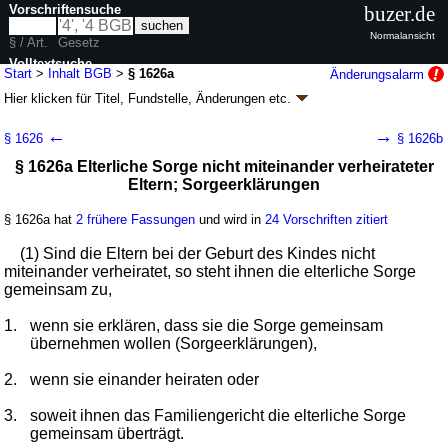
Vorschriftensuche
buzer.de
Normalansicht
§ / Art.
Gesetz
Volltextsuche
Start
>
Inhalt BGB
>
§ 1626a
Änderungsalarm
Hier klicken für
Titel, Fundstelle, Änderungen
etc.
nur in BGB
§ 1626a - Bürgerliches Gesetzbuch (BGB)
←
→
§ 1626
§ 1626b
neugefasst durch B. v. 02.01.2002
BGBl. I S. 42
, 2909; 2003, 738; zuletzt
§ 1626a Elterliche Sorge nicht miteinander verheirateter
geändert durch
Artikel 6
G. v. 23.07.2026
BGBl. 2026 I Nr. 226
Eltern; Sorgeerklärungen
Geltung ab 01.01.1964; FNA: 400-2
Bürgerliches Gesetzbuch,
Einführungsgesetz und zugehörige Gesetze
180 weitere Fassungen
|
wird in 2387 Vorschriften zitiert
§ 1626a hat
2 frühere Fassungen
und wird in
24 Vorschriften zitiert
Buch 4 Familienrecht
(1) Sind die Eltern bei der Geburt des Kindes nicht
Abschnitt 2 Verwandtschaft
miteinander verheiratet, so steht ihnen die elterliche Sorge
Titel 5 Elterliche Sorge
gemeinsam zu,
1.
wenn sie erklären, dass sie die Sorge gemeinsam
übernehmen wollen (Sorgeerklärungen),
2.
wenn sie einander heiraten oder
3.
soweit ihnen das Familiengericht die elterliche Sorge
gemeinsam überträgt.