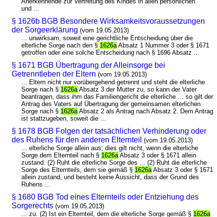
Anerkennende zur Vertretung des Kindes in allen persönlichen
und ...
§ 1626b BGB Besondere Wirksamkeitsvoraussetzungen
der Sorgeerklärung
(vom 19.05.2013)
... unwirksam, soweit eine gerichtliche Entscheidung über die
elterliche Sorge nach den §
1626a
Absatz 1 Nummer 3 oder § 1671
getroffen oder eine solche Entscheidung nach § 1696 Absatz ...
§ 1671 BGB Übertragung der Alleinsorge bei
Getrenntleben der Eltern
(vom 19.05.2013)
... Eltern nicht nur vorübergehend getrennt und steht die elterliche
Sorge nach §
1626a
Absatz 3 der Mutter zu, so kann der Vater
beantragen, dass ihm das Familiengericht die elterliche ... so gilt der
Antrag des Vaters auf Übertragung der gemeinsamen elterlichen
Sorge nach §
1626a
Absatz 2 als Antrag nach Absatz 2. Dem Antrag
ist stattzugeben, soweit die ...
§ 1678 BGB Folgen der tatsächlichen Verhinderung oder
des Ruhens für den anderen Elternteil
(vom 19.05.2013)
... elterliche Sorge allein aus; dies gilt nicht, wenn die elterliche
Sorge dem Elternteil nach §
1626a
Absatz 3 oder § 1671 allein
zustand. (2) Ruht die elterliche Sorge des ... (2) Ruht die elterliche
Sorge des Elternteils, dem sie gemäß §
1626a
Absatz 3 oder § 1671
allein zustand, und besteht keine Aussicht, dass der Grund des
Ruhens ...
§ 1680 BGB Tod eines Elternteils oder Entziehung des
Sorgerechts
(vom 19.05.2013)
... zu. (2) Ist ein Elternteil, dem die elterliche Sorge gemäß §
1626a