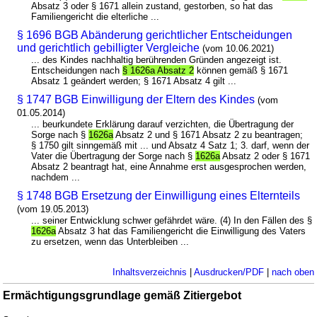
Absatz 3 oder § 1671 allein zustand, gestorben, so hat das
Familiengericht die elterliche ...
§ 1696 BGB Abänderung gerichtlicher Entscheidungen
und gerichtlich gebilligter Vergleiche
(vom 10.06.2021)
... des Kindes nachhaltig berührenden Gründen angezeigt ist.
Entscheidungen nach
§ 1626a Absatz 2
können gemäß § 1671
Absatz 1 geändert werden; § 1671 Absatz 4 gilt ...
§ 1747 BGB Einwilligung der Eltern des Kindes
(vom
01.05.2014)
... beurkundete Erklärung darauf verzichten, die Übertragung der
Sorge nach §
1626a
Absatz 2 und § 1671 Absatz 2 zu beantragen;
§ 1750 gilt sinngemäß mit ... und Absatz 4 Satz 1; 3. darf, wenn der
Vater die Übertragung der Sorge nach §
1626a
Absatz 2 oder § 1671
Absatz 2 beantragt hat, eine Annahme erst ausgesprochen werden,
nachdem ...
§ 1748 BGB Ersetzung der Einwilligung eines Elternteils
(vom 19.05.2013)
... seiner Entwicklung schwer gefährdet wäre. (4) In den Fällen des §
1626a
Absatz 3 hat das Familiengericht die Einwilligung des Vaters
zu ersetzen, wenn das Unterbleiben ...
Inhaltsverzeichnis
|
Ausdrucken/PDF
|
nach oben
Ermächtigungsgrundlage gemäß Zitiergebot