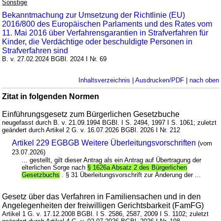
Sonstige
Bekanntmachung zur Umsetzung der Richtlinie (EU)
2016/800 des Europäischen Parlaments und des Rates vom
11. Mai 2016 über Verfahrensgarantien in Strafverfahren für
Kinder, die Verdächtige oder beschuldigte Personen in
Strafverfahren sind
B. v. 27.02.2024 BGBl. 2024 I Nr. 69
Inhaltsverzeichnis
|
Ausdrucken/PDF
|
nach oben
Zitat in folgenden Normen
Einführungsgesetz zum Bürgerlichen Gesetzbuche
neugefasst durch B. v. 21.09.1994 BGBl. I S. 2494, 1997 I S. 1061; zuletzt
geändert durch Artikel 2 G. v. 16.07.2026 BGBl. 2026 I Nr. 212
Artikel 229 EGBGB Weitere Überleitungsvorschriften
(vom
23.07.2026)
... gestellt, gilt dieser Antrag als ein Antrag auf Übertragung der
elterlichen Sorge nach
§ 1626a Absatz 2 des Bürgerlichen
Gesetzbuchs
. § 31 Überleitungsvorschrift zur Änderung der ...
Gesetz über das Verfahren in Familiensachen und in den
Angelegenheiten der freiwilligen Gerichtsbarkeit (FamFG)
Artikel 1 G. v. 17.12.2008 BGBl. I S. 2586, 2587, 2009 I S. 1102; zuletzt