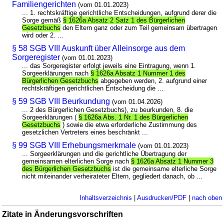
Familiengerichten
(vom 01.01.2023)
... 1. rechtskräftige gerichtliche Entscheidungen, aufgrund derer die
Sorge gemäß
§ 1626a Absatz 2 Satz 1 des Bürgerlichen
Gesetzbuchs
den Eltern ganz oder zum Teil gemeinsam übertragen
wird oder 2. ...
§ 58 SGB VIII Auskunft über Alleinsorge aus dem
Sorgeregister
(vom 01.01.2023)
... das Sorgeregister erfolgt jeweils eine Eintragung, wenn 1.
Sorgeerklärungen nach
§ 1626a Absatz 1 Nummer 1 des
Bürgerlichen Gesetzbuchs
abgegeben werden, 2. aufgrund einer
rechtskräftigen gerichtlichen Entscheidung die ...
§ 59 SGB VIII Beurkundung
(vom 01.04.2026)
... 2 des Bürgerlichen Gesetzbuchs), zu beurkunden, 8. die
Sorgeerklärungen (
§ 1626a Abs. 1 Nr. 1 des Bürgerlichen
Gesetzbuchs
) sowie die etwa erforderliche Zustimmung des
gesetzlichen Vertreters eines beschränkt ...
§ 99 SGB VIII Erhebungsmerkmale
(vom 01.01.2023)
... Sorgeerklärungen und die gerichtliche Übertragung der
gemeinsamen elterlichen Sorge nach
§ 1626a Absatz 1 Nummer 3
des Bürgerlichen Gesetzbuchs
ist die gemeinsame elterliche Sorge
nicht miteinander verheirateter Eltern, gegliedert danach, ob ...
Inhaltsverzeichnis
|
Ausdrucken/PDF
|
nach oben
Zitate in Änderungsvorschriften