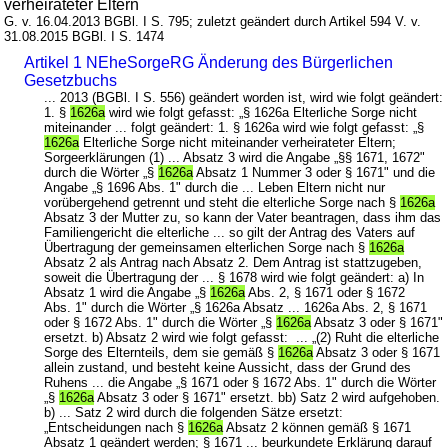
verheirateter Eltern
G. v. 16.04.2013 BGBl. I S. 795; zuletzt geändert durch Artikel 594 V. v.
31.08.2015 BGBl. I S. 1474
Artikel 1 NEheSorgeRG Änderung des Bürgerlichen
Gesetzbuchs
... 2013 (BGBl. I S. 556) geändert worden ist, wird wie folgt geändert:
1. §
1626a
wird wie folgt gefasst: „§ 1626a Elterliche Sorge nicht
miteinander ... folgt geändert: 1. § 1626a wird wie folgt gefasst: „§
1626a
Elterliche Sorge nicht miteinander verheirateter Eltern;
Sorgeerklärungen (1) ... Absatz 3 wird die Angabe „§§ 1671, 1672"
durch die Wörter „§
1626a
Absatz 1 Nummer 3 oder § 1671" und die
Angabe „§ 1696 Abs. 1" durch die ... Leben Eltern nicht nur
vorübergehend getrennt und steht die elterliche Sorge nach §
1626a
Absatz 3 der Mutter zu, so kann der Vater beantragen, dass ihm das
Familiengericht die elterliche ... so gilt der Antrag des Vaters auf
Übertragung der gemeinsamen elterlichen Sorge nach §
1626a
Absatz 2 als Antrag nach Absatz 2. Dem Antrag ist stattzugeben,
soweit die Übertragung der ... § 1678 wird wie folgt geändert: a) In
Absatz 1 wird die Angabe „§
1626a
Abs. 2, § 1671 oder § 1672
Abs. 1" durch die Wörter „§ 1626a Absatz ... 1626a Abs. 2, § 1671
oder § 1672 Abs. 1" durch die Wörter „§
1626a
Absatz 3 oder § 1671"
ersetzt. b) Absatz 2 wird wie folgt gefasst: ... „(2) Ruht die elterliche
Sorge des Elternteils, dem sie gemäß §
1626a
Absatz 3 oder § 1671
allein zustand, und besteht keine Aussicht, dass der Grund des
Ruhens ... die Angabe „§ 1671 oder § 1672 Abs. 1" durch die Wörter
„§
1626a
Absatz 3 oder § 1671" ersetzt. bb) Satz 2 wird aufgehoben.
b) ... Satz 2 wird durch die folgenden Sätze ersetzt:
„Entscheidungen nach §
1626a
Absatz 2 können gemäß § 1671
Absatz 1 geändert werden; § 1671 ... beurkundete Erklärung darauf