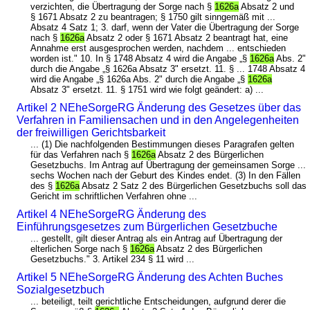
verzichten, die Übertragung der Sorge nach §
1626a
Absatz 2 und
§ 1671 Absatz 2 zu beantragen; § 1750 gilt sinngemäß mit ...
Absatz 4 Satz 1; 3. darf, wenn der Vater die Übertragung der Sorge
nach §
1626a
Absatz 2 oder § 1671 Absatz 2 beantragt hat, eine
Annahme erst ausgesprochen werden, nachdem ... entschieden
worden ist." 10. In § 1748 Absatz 4 wird die Angabe „§
1626a
Abs. 2"
durch die Angabe „§ 1626a Absatz 3" ersetzt. 11. § ... 1748 Absatz 4
wird die Angabe „§ 1626a Abs. 2" durch die Angabe „§
1626a
Absatz 3" ersetzt. 11. § 1751 wird wie folgt geändert: a) ...
Artikel 2 NEheSorgeRG Änderung des Gesetzes über das
Verfahren in Familiensachen und in den Angelegenheiten
der freiwilligen Gerichtsbarkeit
... (1) Die nachfolgenden Bestimmungen dieses Paragrafen gelten
für das Verfahren nach §
1626a
Absatz 2 des Bürgerlichen
Gesetzbuchs. Im Antrag auf Übertragung der gemeinsamen Sorge ...
sechs Wochen nach der Geburt des Kindes endet. (3) In den Fällen
des §
1626a
Absatz 2 Satz 2 des Bürgerlichen Gesetzbuchs soll das
Gericht im schriftlichen Verfahren ohne ...
Artikel 4 NEheSorgeRG Änderung des
Einführungsgesetzes zum Bürgerlichen Gesetzbuche
... gestellt, gilt dieser Antrag als ein Antrag auf Übertragung der
elterlichen Sorge nach §
1626a
Absatz 2 des Bürgerlichen
Gesetzbuchs." 3. Artikel 234 § 11 wird ...
Artikel 5 NEheSorgeRG Änderung des Achten Buches
Sozialgesetzbuch
... beteiligt, teilt gerichtliche Entscheidungen, aufgrund derer die