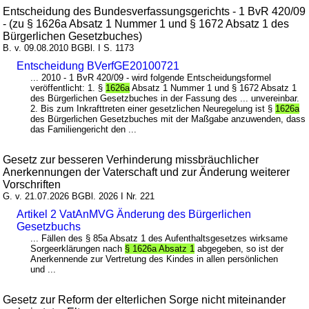
Entscheidung des Bundesverfassungsgerichts - 1 BvR 420/09
- (zu § 1626a Absatz 1 Nummer 1 und § 1672 Absatz 1 des
Bürgerlichen Gesetzbuches)
B. v. 09.08.2010 BGBl. I S. 1173
Entscheidung BVerfGE20100721
... 2010 - 1 BvR 420/09 - wird folgende Entscheidungsformel
veröffentlicht: 1. §
1626a
Absatz 1 Nummer 1 und § 1672 Absatz 1
des Bürgerlichen Gesetzbuches in der Fassung des ... unvereinbar.
2. Bis zum Inkrafttreten einer gesetzlichen Neuregelung ist §
1626a
des Bürgerlichen Gesetzbuches mit der Maßgabe anzuwenden, dass
das Familiengericht den ...
Gesetz zur besseren Verhinderung missbräuchlicher
Anerkennungen der Vaterschaft und zur Änderung weiterer
Vorschriften
G. v. 21.07.2026 BGBl. 2026 I Nr. 221
Artikel 2 VatAnMVG Änderung des Bürgerlichen
Gesetzbuchs
... Fällen des § 85a Absatz 1 des Aufenthaltsgesetzes wirksame
Sorgeerklärungen nach
§ 1626a Absatz 1
abgegeben, so ist der
Anerkennende zur Vertretung des Kindes in allen persönlichen
und ...
Gesetz zur Reform der elterlichen Sorge nicht miteinander