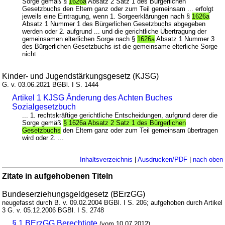
Sorge gemäß §
1626a
Absatz 2 Satz 1 des Bürgerlichen
Gesetzbuchs den Eltern ganz oder zum Teil gemeinsam ... erfolgt
jeweils eine Eintragung, wenn 1. Sorgeerklärungen nach §
1626a
Absatz 1 Nummer 1 des Bürgerlichen Gesetzbuchs abgegeben
werden oder 2. aufgrund ... und die gerichtliche Übertragung der
gemeinsamen elterlichen Sorge nach §
1626a
Absatz 1 Nummer 3
des Bürgerlichen Gesetzbuchs ist die gemeinsame elterliche Sorge
nicht ...
Kinder- und Jugendstärkungsgesetz (KJSG)
G. v. 03.06.2021 BGBl. I S. 1444
Artikel 1 KJSG Änderung des Achten Buches
Sozialgesetzbuch
... 1. rechtskräftige gerichtliche Entscheidungen, aufgrund derer die
Sorge gemäß
§ 1626a Absatz 2 Satz 1 des Bürgerlichen
Gesetzbuchs
den Eltern ganz oder zum Teil gemeinsam übertragen
wird oder 2. ...
Inhaltsverzeichnis
|
Ausdrucken/PDF
|
nach oben
Zitate in aufgehobenen Titeln
Bundeserziehungsgeldgesetz (BErzGG)
neugefasst durch B. v. 09.02.2004 BGBl. I S. 206; aufgehoben durch Artikel
3 G. v. 05.12.2006 BGBl. I S. 2748
§ 1 BErzGG Berechtigte
(vom 10.07.2012)