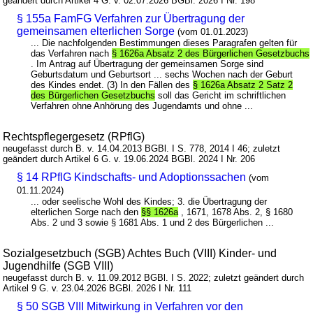
geändert durch Artikel 4 G. v. 02.07.2026 BGBl. 2026 I Nr. 198
§ 155a FamFG Verfahren zur Übertragung der
gemeinsamen elterlichen Sorge
(vom 01.01.2023)
... Die nachfolgenden Bestimmungen dieses Paragrafen gelten für
das Verfahren nach
§ 1626a Absatz 2 des Bürgerlichen Gesetzbuchs
. Im Antrag auf Übertragung der gemeinsamen Sorge sind
Geburtsdatum und Geburtsort ... sechs Wochen nach der Geburt
des Kindes endet. (3) In den Fällen des
§ 1626a Absatz 2 Satz 2
des Bürgerlichen Gesetzbuchs
soll das Gericht im schriftlichen
Verfahren ohne Anhörung des Jugendamts und ohne ...
Rechtspflegergesetz (RPflG)
neugefasst durch B. v. 14.04.2013 BGBl. I S. 778, 2014 I 46; zuletzt
geändert durch Artikel 6 G. v. 19.06.2024 BGBl. 2024 I Nr. 206
§ 14 RPflG Kindschafts- und Adoptionssachen
(vom
01.11.2024)
... oder seelische Wohl des Kindes; 3. die Übertragung der
elterlichen Sorge nach den
§§ 1626a
, 1671, 1678 Abs. 2, § 1680
Abs. 2 und 3 sowie § 1681 Abs. 1 und 2 des Bürgerlichen ...
Sozialgesetzbuch (SGB) Achtes Buch (VIII) Kinder- und
Jugendhilfe (SGB VIII)
neugefasst durch B. v. 11.09.2012 BGBl. I S. 2022; zuletzt geändert durch
Artikel 9 G. v. 23.04.2026 BGBl. 2026 I Nr. 111
§ 50 SGB VIII Mitwirkung in Verfahren vor den