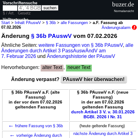
Vorschriftensuche
buzer.de
Normalansicht
§ / Art.
Gesetz
Volltextsuche
Start
>
Inhalt PAuswV
>
§ 36b
>
alle Fassungen
>
a.F. Fassung ab
07.02.2026
Änderungsalarm
nur in PAuswV
Änderung
§ 36b PAuswV
vom 07.02.2026
Ähnliche Seiten:
weitere Fassungen von § 36b PAuswV
,
alle
Änderungen durch Artikel 3 PassAuswÄndV am
7. Februar 2026
und
Änderungshistorie der PAuswV
Hervorhebungen:
alter Text
,
neuer Text
Änderung verpasst?
PAuswV hier überwachen!
§ 36b PAuswV a.F. (alte
§ 36b PAuswV n.F. (neue
Fassung)
Fassung)
in der vor dem 07.02.2026
in der am 07.02.2026
geltenden Fassung
geltenden Fassung
durch Artikel 3 V. v. 30.01.2026
BGBl. 2026 I Nr. 31
←
frühere Fassung von § 36b
(heute geltende Fassung)
←
nächste Änderung durch Artikel 3
vorherige Änderung durch