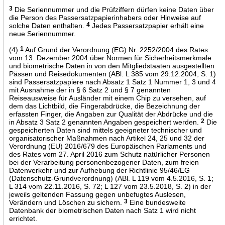
3
Die Seriennummer und die Prüfziffern dürfen keine Daten über
die Person des Passersatzpapierinhabers oder Hinweise auf
solche Daten enthalten.
4
Jedes Passersatzpapier erhält eine
neue Seriennummer.
(4)
1
Auf Grund der Verordnung (EG) Nr. 2252/2004 des Rates
vom 13. Dezember 2004 über Normen für Sicherheitsmerkmale
und biometrische Daten in von den Mitgliedstaaten ausgestellten
Pässen und Reisedokumenten (ABl. L 385 vom 29.12.2004, S. 1)
sind Passersatzpapiere nach Absatz 1 Satz 1 Nummer 1, 3 und 4
mit Ausnahme der in § 6 Satz 2 und § 7 genannten
Reiseausweise für Ausländer mit einem Chip zu versehen, auf
dem das Lichtbild, die Fingerabdrücke, die Bezeichnung der
erfassten Finger, die Angaben zur Qualität der Abdrücke und die
in Absatz 3 Satz 2 genannten Angaben gespeichert werden.
2
Die
gespeicherten Daten sind mittels geeigneter technischer und
organisatorischer Maßnahmen nach Artikel 24, 25 und 32 der
Verordnung (EU) 2016/679 des Europäischen Parlaments und
des Rates vom 27. April 2016 zum Schutz natürlicher Personen
bei der Verarbeitung personenbezogener Daten, zum freien
Datenverkehr und zur Aufhebung der Richtlinie 95/46/EG
(Datenschutz-Grundverordnung) (ABl. L 119 vom 4.5.2016, S. 1;
L 314 vom 22.11.2016, S. 72; L 127 vom 23.5.2018, S. 2) in der
jeweils geltenden Fassung gegen unbefugtes Auslesen,
Verändern und Löschen zu sichern.
3
Eine bundesweite
Datenbank der biometrischen Daten nach Satz 1 wird nicht
errichtet.