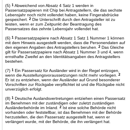
(5)
1
Abweichend von Absatz 4 Satz 1 werden in
Passersatzpapieren mit Chip bei Antragstellern, die das sechste
Lebensjahr noch nicht vollendet haben, keine Fingerabdrücke
gespeichert.
2
Die Unterschrift durch den Antragsteller ist zu
leisten, wenn er zum Zeitpunkt der Beantragung des
Passersatzes das zehnte Lebensjahr vollendet hat.
(6)
1
Passersatzpapiere nach Absatz 1 Satz 1 Nummer 1 können
mit dem Hinweis ausgestellt werden, dass die Personendaten auf
den eigenen Angaben des Antragstellers beruhen.
2
Das Gleiche
gilt für Passersatzpapiere nach Absatz 1 Nummer 3 und 4, wenn
ernsthafte Zweifel an den Identitätsangaben des Antragstellers
bestehen.
(7)
1
Ein Passersatz für Ausländer wird in der Regel entzogen,
wenn die Ausstellungsvoraussetzungen nicht mehr vorliegen.
2
Er ist zu entziehen, wenn der Ausländer auf Grund besonderer
Vorschriften zur Rückgabe verpflichtet ist und die Rückgabe nicht
unverzüglich erfolgt.
(8)
1
Deutsche Auslandsvertretungen entziehen einen Passersatz
im Benehmen mit der zuständigen oder zuletzt zuständigen
Ausländerbehörde im Inland.
2
Ist eine solche Behörde nicht
vorhanden oder feststellbar, ist das Benehmen mit der Behörde
herzustellen, die den Passersatz ausgestellt hat, wenn er
verlängert wurde, mit der Behörde, die ihn verlängert hat.