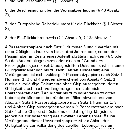
5. die Schülersammelliste (§ 1 Absatz 5),
6. die Bescheinigung über die Wohnsitzverlegung (§ 43 Absatz
2),
7. das Europäische Reisedokument für die Rückkehr (§ 1 Absatz
8),
8. der EU-Rückkehrausweis (§ 1 Absatz 9, § 13a Absatz 1).
2
Passersatzpapiere nach Satz 1 Nummer 3 und 4 werden mit
einer Gültigkeitsdauer von bis zu drei Jahren oder, sofern der
Passinhaber im Besitz eines Aufenthaltstitels nach den §§ 9 oder
9a des Aufenthaltsgesetzes oder eines auf Grund des
Freizügigkeitsgesetzes/EU ausgestellten Dokuments ist, mit einer
Gültigkeitsdauer von bis zu zehn Jahren ausgestellt; eine
Verlängerung ist nicht zulässig.
3
Passersatzpapiere nach Satz 1
Nummer 1, 3 und 4 werden abweichend von Absatz 4 Satz 1
auch als vorläufige Dokumente ohne Chip ausgegeben, deren
Gültigkeit, auch nach Verlängerungen, ein Jahr nicht
überschreiten darf.
4
An Kinder bis zum vollendeten zwölften
Lebensjahr können in begründeten Fällen abweichend von
Absatz 4 Satz 1 Passersatzpapiere nach Satz 1 Nummer 1, 3
und 4 ohne Chip ausgegeben werden.
5
Passersatzpapiere nach
Satz 4 ohne Chip sind höchstens ein Jahr gültig, längstens
jedoch bis zur Vollendung des zwölften Lebensjahres.
6
Eine
Verlängerung dieser Passersatzpapiere ist vor Ablauf der
Gültigkeit bis zur Vollendung des zwölften Lebensjahres um