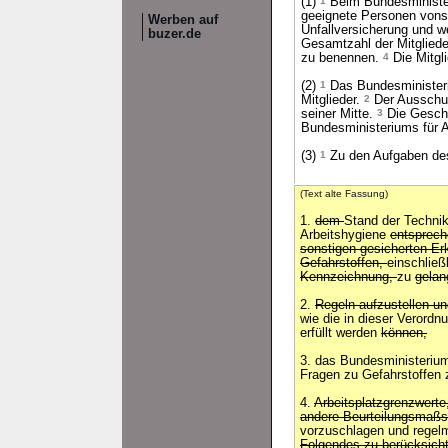
(1)
1
Beim Bundesministeri
geeignete Personen vonse
Werben auf
Unfallversicherung und w
buzer.de
Gesamtzahl der Mitgliede
zu benennen.
4
Die Mitgli
(2)
1
Das Bundesministeriu
Mitglieder.
2
Der Ausschus
seiner Mitte.
3
Die Geschä
Bundesministeriums für A
(3)
1
Zu den Aufgaben de
(Text alte Fassung)
1.
dem
Stand der Technik
Arbeitshygiene
entsprech
sonstigen gesicherten E
Gefahrstoffen,
einschließ
Kennzeichnung,
zu
gelan
2.
Regeln aufzustellen u
wie die in dieser Verordn
erfüllt werden
können,
3. das Bundesministerium 
Fragen zu Gefahrstoffen 
4.
Arbeitsplatzgrenzwerte
andere Beurteilungsmaßst
vorzuschlagen und regelm
Folgendes zu berücksichti