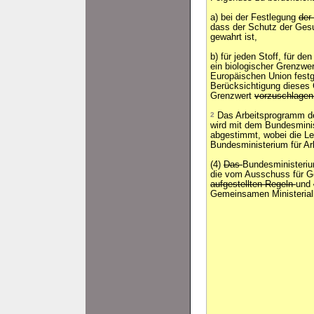
a) bei der Festlegung
der
dass der Schutz der Gesu
gewahrt ist,
b) für jeden Stoff, für de
ein biologischer Grenzwer
Europäischen Union festg
Berücksichtigung dieses 
Grenzwert
vorzuschlagen
2
Das Arbeitsprogramm de
wird mit dem Bundesminis
abgestimmt, wobei die L
Bundesministerium für Arb
(4)
Das
Bundesministeriu
die vom Ausschuss für Ge
aufgestellten Regeln
und
Gemeinsamen Ministerial