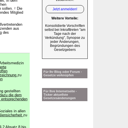
det, in dem
chen
n sollen.
2
Die
Jetzt anmelden!
tendes Mitglied
Weitere Vorteile:
llvertretenden
Konsolidierte Vorschriften
tzenden aus
selbst bei Inkrafttreten "am
g des
Tage nach der
Verkündung", Synopse zu
jeder Änderungen,
Begründungen des
Gesetzgebers
Arbeitsmedizin
erte
offen
Für Ihr Blog oder Forum -
zeichnung
zu
Gesetze verknüpfen
en
ng gestellten
Für Ihre Internetseite -
Ticker aktuellste
dazu die dem
Gesetzesänderungen
n entsprechenden
oziales in allen
liensicherheit
zu
§ 2 Absatz 8 bis