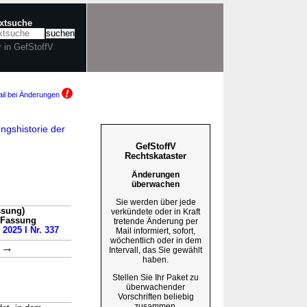
extsuche
r in GefStoffV
il bei Änderungen
ngshistorie der
GefStoffV
Rechtskataster
Änderungen
überwachen
Sie werden über jede
ssung)
verkündete oder in Kraft
n Fassung
tretende Änderung per
 2025 I Nr. 337
Mail informiert, sofort,
wöchentlich oder in dem
→
2
Intervall, das Sie gewählt
haben.
Stellen Sie Ihr Paket zu
überwachender
Vorschriften beliebig
zusammen.