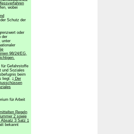
Messverfahren
fen, wobei
nd
der Schutz der
,
zgrenzwert oder
n der
 unter
ationaler
ie
inien 98/24/EG,
chtigen.
ür Gefahrstoffe
t und Soziales
sbefugnis beim
 liegt.
3
Der
 Ausschüssen
ziales
rium für Arbeit
mittelten Regeln
Nummer 2 sowie
 Absatz 3 Satz 1
att bekannt