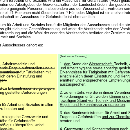
um für Arbeit und Soziales wird ein Ausschuss für Gefahrstoffe (AGS) gebil
iten der Arbeitgeber, der Gewerkschaften, der Landesbehörden, der gesetzli
eitere geeignete Personen, insbesondere aus der Wissenschaft, vertreten sei
r soll 21 Personen nicht überschreiten.
3
Für jedes Mitglied ist ein stellvertre
edschaft im Ausschuss für Gefahrstoffe ist ehrenamtlich.
m für Arbeit und Soziales beruft die Mitglieder des Ausschusses und die ste
s gibt sich eine Geschäftsordnung und wählt die Vorsitzende oder den Vorsi
ftsordnung und die Wahl der oder des Vorsitzenden bedürfen der Zustimmun
rbeit und Soziales.
s Ausschusses gehört es:
(Text neue Fassung)
, Arbeitsmedizin und
1.
den
Stand der
Wissenschaft,
Technik, 
ende Regeln aufzustellen und zu
und Arbeitshygiene
sowie sonstige gesich
rkenntnissen
für Tätigkeiten mit
Erkenntnisse
für Tätigkeiten mit
Gefahrst
lich deren Einstufung und
einschließlich deren Einstufung und
Kenn
gen,
ermitteln und entsprechende Empfehlung
auszusprechen,
nd
zu
Erkenntnissen zu gelangen,
ung gestellten Anforderungen
2. zu
ermitteln,
wie die in dieser Verordnu
Anforderungen erfüllt werden
können und 
jeweiligen Stand von Technik und Medizi
für Arbeit und Soziales in allen
Regeln und Erkenntnisse zu erarbeiten,
zu beraten und
3. das Bundesministerium für Arbeit und S
, biologische
Grenzwerte und
Fragen zu Gefahrstoffen
und zur Chemika
äbe für Gefahrstoffe
beraten und
äßig zu überprüfen, wobei
gen ist:
4. Grenzwerte und
Konzentrationen nach 