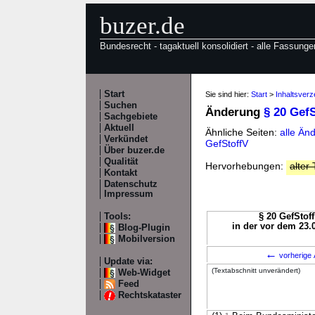
buzer.de
Bundesrecht - tagaktuell konsolidiert - alle Fassunge
Start
Sie sind hier:
Start
>
Inhaltsverz
Suchen
Änderung
§ 20 Gef
Sachgebiete
Aktuell
Ähnliche Seiten:
alle Än
Verkündet
GefStoffV
Über buzer.de
Qualität
Hervorhebungen:
alter 
Kontakt
Datenschutz
Impressum
Tools:
§ 20 GefStoff
in der vor dem 23.
Blog-Plugin
Mobilversion
←
vorherige 
Update via:
(Textabschnitt unverändert)
Web-Widget
Feed
Rechtskataster