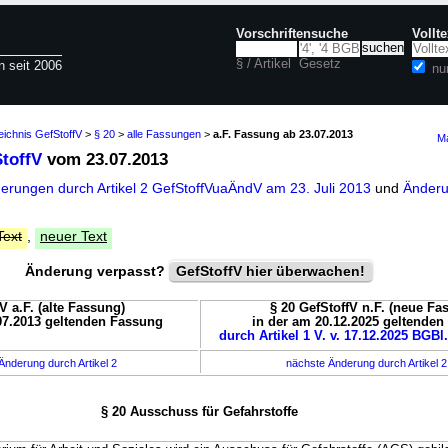
Vorschriftensuche
Vollt
§ / Artikel
Gesetz
n seit 2006
nu
eichnis GefStoffV
>
§ 20
>
alle Fassungen
>
a.F. Fassung ab 23.07.2013
Ma
StoffV
vom 23.07.2013
derungen durch Artikel 2 GefStoffVuaÄndV am 23. Juli 2013
und
Änderu
Text
,
neuer Text
Änderung verpasst?
GefStoffV hier überwachen!
V a.F. (alte Fassung)
§ 20 GefStoffV n.F. (neue Fa
07.2013 geltenden Fassung
in der am 20.12.2025 geltende
durch Artikel 1 V. v. 17.12.2025 BGBl.
Änderung durch Artikel 2
nächste Änderung durch Artikel 
§ 20 Ausschuss für Gefahrstoffe