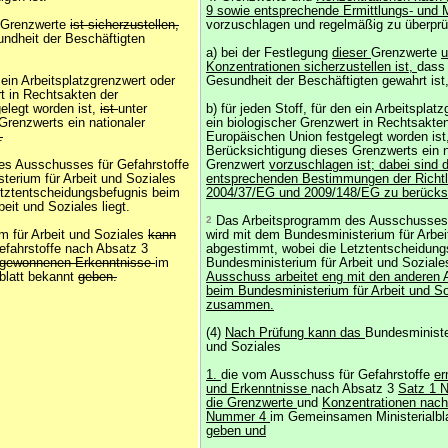
9 sowie entsprechende Ermittlungs- und 
Grenzwerte
ist sicherzustellen,
vorzuschlagen und regelmäßig zu überprü
ndheit der Beschäftigten
a) bei der Festlegung
dieser
Grenzwerte
u
Konzentrationen sicherzustellen ist,
dass 
n ein Arbeitsplatzgrenzwert oder
Gesundheit der Beschäftigten gewahrt ist
t in Rechtsakten der
elegt worden ist,
ist
unter
b) für jeden Stoff, für den ein Arbeitsplat
Grenzwerts ein nationaler
ein biologischer Grenzwert in Rechtsakte
.
Europäischen Union festgelegt worden ist,
Berücksichtigung dieses Grenzwerts ein n
s Ausschusses für Gefahrstoffe
Grenzwert
vorzuschlagen ist; dabei sind d
terium für Arbeit und Soziales
entsprechenden Bestimmungen der Richtl
etztentscheidungsbefugnis beim
2004/37/EG und 2009/148/EG zu berücksi
eit und Soziales liegt.
2
Das Arbeitsprogramm des Ausschusses f
m für Arbeit und Soziales
kann
wird mit dem Bundesministerium für Arbei
fahrstoffe nach Absatz 3
abgestimmt, wobei die Letztentscheidung
gewonnenen Erkenntnisse
im
Bundesministerium für Arbeit und Soziales
blatt bekannt
geben.
Ausschuss arbeitet eng mit den anderen
beim Bundesministerium für Arbeit und So
zusammen.
(4)
Nach Prüfung kann das
Bundesministe
und Soziales
1.
die vom Ausschuss für Gefahrstoffe
er
und Erkenntnisse
nach Absatz 3
Satz 1 
die Grenzwerte
und
Konzentrationen nach
Nummer 4
im Gemeinsamen Ministerialbl
geben und