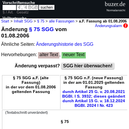
Vorschriftensuche
buzer.de
Normalansicht
§ / Art.
Gesetz
Volltextsuche
Start
>
Inhalt SGG
>
§ 75
>
alle Fassungen
>
a.F. Fassung ab 01.08.2006
Änderungsalarm
Änderung
§ 75 SGG
vom
nur in SGG
01.08.2006
Ähnliche Seiten:
Änderungshistorie des SGG
Hervorhebungen:
alter Text
,
neuer Text
Änderung verpasst?
SGG hier überwachen!
§ 75 SGG a.F. (alte
§ 75 SGG n.F. (neue Fassung)
Fassung)
in der am 01.01.2025 geltenden
in der vor dem 01.08.2006
Fassung
geltenden Fassung
durch Artikel 25 G. v. 20.08.2021
BGBl. I S. 3932; dieses geändert
durch Artikel 15 G. v. 18.12.2024
BGBl. 2024 I Nr. 423
(Textabschnitt unverändert)
§ 75