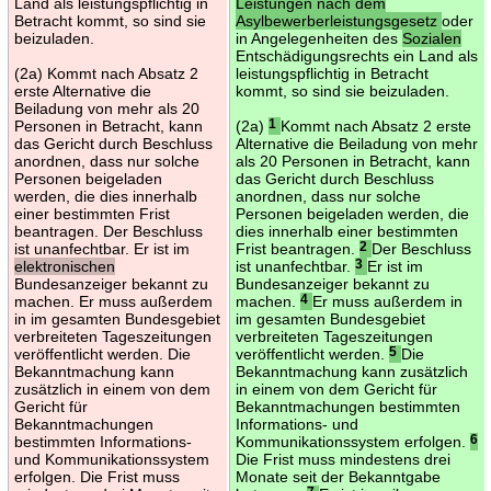
Land als leistungspflichtig in
Leistungen nach dem
Betracht kommt, so sind sie
Asylbewerberleistungsgesetz
oder
beizuladen.
in Angelegenheiten des
Sozialen
Entschädigungsrechts ein Land als
(2a) Kommt nach Absatz 2
leistungspflichtig in Betracht
erste Alternative die
kommt, so sind sie beizuladen.
Beiladung von mehr als 20
Personen in Betracht, kann
(2a)
1
Kommt nach Absatz 2 erste
das Gericht durch Beschluss
Alternative die Beiladung von mehr
anordnen, dass nur solche
als 20 Personen in Betracht, kann
Personen beigeladen
das Gericht durch Beschluss
werden, die dies innerhalb
anordnen, dass nur solche
einer bestimmten Frist
Personen beigeladen werden, die
beantragen. Der Beschluss
dies innerhalb einer bestimmten
ist unanfechtbar. Er ist im
Frist beantragen.
2
Der Beschluss
elektronischen
ist unanfechtbar.
3
Er ist im
Bundesanzeiger bekannt zu
Bundesanzeiger bekannt zu
machen. Er muss außerdem
machen.
4
Er muss außerdem in
in im gesamten Bundesgebiet
im gesamten Bundesgebiet
verbreiteten Tageszeitungen
verbreiteten Tageszeitungen
veröffentlicht werden. Die
veröffentlicht werden.
5
Die
Bekanntmachung kann
Bekanntmachung kann zusätzlich
zusätzlich in einem von dem
in einem von dem Gericht für
Gericht für
Bekanntmachungen bestimmten
Bekanntmachungen
Informations- und
bestimmten Informations-
Kommunikationssystem erfolgen.
6
und Kommunikationssystem
Die Frist muss mindestens drei
erfolgen. Die Frist muss
Monate seit der Bekanntgabe