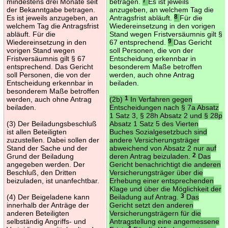
mindestens drei Monate seit
betragen.
7
Es ist jeweils
der Bekanntgabe betragen.
anzugeben, an welchem Tag die
Es ist jeweils anzugeben, an
Antragsfrist abläuft.
8
Für die
welchem Tag die Antragsfrist
Wiedereinsetzung in den vorigen
abläuft. Für die
Stand wegen Fristversäumnis gilt §
Wiedereinsetzung in den
67 entsprechend.
9
Das Gericht
vorigen Stand wegen
soll Personen, die von der
Fristversäumnis gilt § 67
Entscheidung erkennbar in
entsprechend. Das Gericht
besonderem Maße betroffen
soll Personen, die von der
werden, auch ohne Antrag
Entscheidung erkennbar in
beiladen.
besonderem Maße betroffen
werden, auch ohne Antrag
(2b)
1
In Verfahren gegen
beiladen.
Entscheidungen nach § 7a Absatz
1 Satz 3, § 28h Absatz 2 und § 28p
(3) Der Beiladungsbeschluß
Absatz 1 Satz 5 des Vierten
ist allen Beteiligten
Buches Sozialgesetzbuch sind
zuzustellen. Dabei sollen der
andere Versicherungsträger
Stand der Sache und der
abweichend von Absatz 2 nur auf
Grund der Beiladung
deren Antrag beizuladen.
2
Das
angegeben werden. Der
Gericht benachrichtigt die anderen
Beschluß, den Dritten
Versicherungsträger über die
beizuladen, ist unanfechtbar.
Erhebung einer entsprechenden
Klage und über die Möglichkeit der
(4) Der Beigeladene kann
Beiladung auf Antrag.
3
Das
innerhalb der Anträge der
Gericht setzt den anderen
anderen Beteiligten
Versicherungsträgern für die
selbständig Angriffs- und
Antragstellung eine angemessene