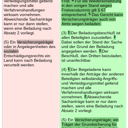
Verteidigungsmittel geltend
Frist.
4
Für die Wiedereinsetzung
machen und alle
in den vorigen Stand wegen
Verfahrenshandlungen
Fristversäumnis gilt § 67
wirksam vornehmen.
entsprechend.
5
Das Gericht kann
Abweichende Sachanträge
Versicherungsträger auch von
kann er nur dann stellen,
Amts wegen beiladen.
wenn eine Beiladung nach
Absatz 2 vorliegt.
(3)
1
Der Beiladungsbeschluß ist
allen Beteiligten zuzustellen.
2
(5) Ein
Versicherungsträger
Dabei sollen der Stand der Sache
oder in Angelegenheiten des
und der Grund der Beiladung
sozialen
angegeben werden.
3
Der
Entschädigungsrechts ein
Beschluß, den Dritten beizuladen,
Land kann nach Beiladung
ist unanfechtbar.
verurteilt werden.
(4)
1
Der Beigeladene kann
innerhalb der Anträge der anderen
Beteiligten selbständig Angriffs-
und Verteidigungsmittel geltend
machen und alle
Verfahrenshandlungen wirksam
vornehmen.
2
Abweichende
Sachanträge kann er nur dann
stellen, wenn eine Beiladung nach
Absatz 2 vorliegt.
(5) Ein
Versicherungsträger, ein
Träger der Grundsicherung für