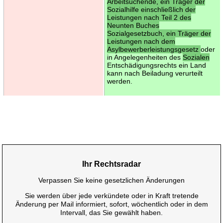
Arbeitsuchende, ein Träger der
Sozialhilfe einschließlich der
Leistungen nach Teil 2 des
Neunten Buches
Sozialgesetzbuch, ein Träger der
Leistungen nach dem
Asylbewerberleistungsgesetz
oder
in Angelegenheiten des
Sozialen
Entschädigungsrechts ein Land
kann nach Beiladung verurteilt
werden.
Ihr Rechtsradar
Verpassen Sie keine gesetzlichen Änderungen
Sie werden über jede verkündete oder in Kraft tretende
Änderung per Mail informiert, sofort, wöchentlich oder in dem
Intervall, das Sie gewählt haben.