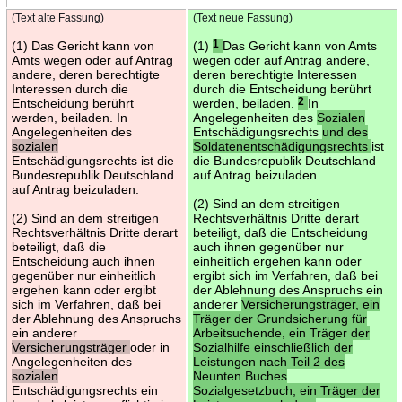
(Text alte Fassung)
(Text neue Fassung)
(1) Das Gericht kann von
(1)
1
Das Gericht kann von Amts
Amts wegen oder auf Antrag
wegen oder auf Antrag andere,
andere, deren berechtigte
deren berechtigte Interessen
Interessen durch die
durch die Entscheidung berührt
Entscheidung berührt
werden, beiladen.
2
In
werden, beiladen. In
Angelegenheiten des
Sozialen
Angelegenheiten des
Entschädigungsrechts
und des
sozialen
Soldatenentschädigungsrechts
ist
Entschädigungsrechts ist die
die Bundesrepublik Deutschland
Bundesrepublik Deutschland
auf Antrag beizuladen.
auf Antrag beizuladen.
(2) Sind an dem streitigen
(2) Sind an dem streitigen
Rechtsverhältnis Dritte derart
Rechtsverhältnis Dritte derart
beteiligt, daß die Entscheidung
beteiligt, daß die
auch ihnen gegenüber nur
Entscheidung auch ihnen
einheitlich ergehen kann oder
gegenüber nur einheitlich
ergibt sich im Verfahren, daß bei
ergehen kann oder ergibt
der Ablehnung des Anspruchs ein
sich im Verfahren, daß bei
anderer
Versicherungsträger, ein
der Ablehnung des Anspruchs
Träger der Grundsicherung für
ein anderer
Arbeitsuchende, ein Träger der
Versicherungsträger
oder in
Sozialhilfe einschließlich der
Angelegenheiten des
Leistungen nach Teil 2 des
sozialen
Neunten Buches
Entschädigungsrechts ein
Sozialgesetzbuch, ein Träger der