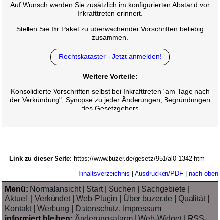
Auf Wunsch werden Sie zusätzlich im konfigurierten Abstand vor
Inkrafttreten erinnert.
Stellen Sie Ihr Paket zu überwachender Vorschriften beliebig
zusammen.
Rechtskataster - Jetzt anmelden!
Weitere Vorteile:
Konsolidierte Vorschriften selbst bei Inkrafttreten "am Tage nach
der Verkündung", Synopse zu jeder Änderungen, Begründungen
des Gesetzgebers
Link zu dieser Seite
: https://www.buzer.de/gesetz/951/al0-1342.htm
Inhaltsverzeichnis
|
Ausdrucken/PDF
|
nach oben
Menü:
Normalansicht
|
Start
|
Suchen
|
Sachgebiete
|
Aktuell
|
Verkündet
|
Web-Plugin
|
Über buzer.de
|
Qualität
|
Kontakt
|
Werbung
|
Datenschutz, Impressum
informiert bleiben:
Änderungsalarm
|
Web-Widget
|
RSS-