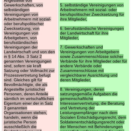
Angestellte von
Gewerkschaften, von
5. selbständige Vereinigungen von
selbständigen
Arbeitnehmern mit sozial- oder
Vereinigungen von
berufspolitischer Zwecksetzung für
Arbeitnehmern mit sozial-
ihre Mitglieder,
oder berufspolitischer
Zwecksetzung, von
6. berufsständische Vereinigungen
Vereinigungen von
der Landwirtschaft für ihre
Arbeitgebern, von
Mitglieder,
berufsständischen
Vereinigungen der
7. Gewerkschaften und
Landwirtschaft und von den
Vereinigungen von Arbeitgebern
in § 14 Abs. 3 Satz 2
sowie Zusammenschlüsse solcher
genannten Vereinigungen
Verbände für ihre Mitglieder oder für
sind, sofern sie kraft
andere Verbände oder
Satzung oder Vollmacht zur
Zusammenschlüsse mit
Prozessvertretung befugt
vergleichbarer Ausrichtung und
sind. Gleiches gilt für
deren Mitglieder,
Bevollmächtigte, die als
Angestellte juristischer
8. Vereinigungen, deren
Personen, deren Anteile
satzungsgemäße Aufgaben die
sämtlich im wirtschaftlichen
gemeinschaftliche
Eigentum einer der in Satz
Interessenvertretung, die Beratung
3 genannten
und Vertretung der
Organisationen stehen,
Leistungsempfänger nach dem
handeln, wenn die
Sozialen Entschädigungsrecht, dem
juristische Person
Soldatenentschädigungsrecht oder
ausschließlich die
der Menschen mit Behinderungen