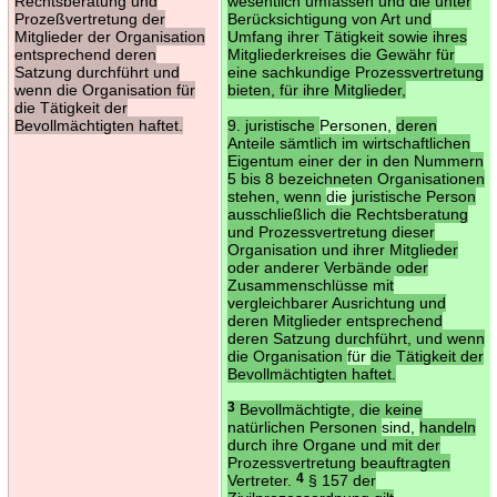
Rechtsberatung und
wesentlich umfassen und die unter
Prozeßvertretung der
Berücksichtigung von Art und
Mitglieder der Organisation
Umfang ihrer Tätigkeit sowie ihres
entsprechend deren
Mitgliederkreises die Gewähr für
Satzung durchführt und
eine sachkundige Prozessvertretung
wenn die Organisation für
bieten, für ihre Mitglieder,
die Tätigkeit der
Bevollmächtigten haftet.
9. juristische
Personen,
deren
Anteile sämtlich im wirtschaftlichen
Eigentum einer der in den Nummern
5 bis 8 bezeichneten Organisationen
stehen, wenn
die
juristische Person
ausschließlich die Rechtsberatung
und Prozessvertretung dieser
Organisation und ihrer Mitglieder
oder anderer Verbände oder
Zusammenschlüsse mit
vergleichbarer Ausrichtung und
deren Mitglieder entsprechend
deren Satzung durchführt, und wenn
die Organisation
für
die Tätigkeit der
Bevollmächtigten haftet.
3
Bevollmächtigte, die keine
natürlichen Personen
sind,
handeln
durch ihre Organe und mit der
Prozessvertretung beauftragten
Vertreter.
4
§ 157 der