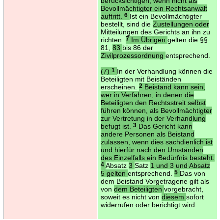
berücksichtigen, wenn nicht als
Bevollmächtigter ein Rechtsanwalt
auftritt.
6
Ist ein Bevollmächtigter
bestellt, sind die
Zustellungen oder
Mitteilungen des Gerichts an ihn zu
richten.
7
Im Übrigen
gelten die §§
81,
83
bis 86 der
Zivilprozessordnung
entsprechend.
(7)
1
In der Verhandlung können die
Beteiligten mit Beiständen
erscheinen.
2
Beistand kann sein,
wer in Verfahren, in denen die
Beteiligten den Rechtsstreit selbst
führen können, als Bevollmächtigter
zur Vertretung in der Verhandlung
befugt ist.
3
Das Gericht kann
andere Personen als Beistand
zulassen, wenn dies sachdienlich ist
und hierfür nach den Umständen
des Einzelfalls ein Bedürfnis besteht.
4
Absatz
3
Satz
1 und 3 und Absatz
5 gelten
entsprechend.
5
Das von
dem Beistand Vorgetragene gilt als
von
dem Beteiligten
vorgebracht,
soweit es nicht von
diesem
sofort
widerrufen oder berichtigt wird.