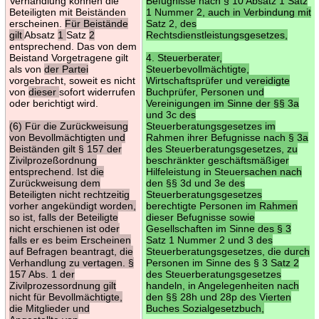
Verhandlung können die
Befugnisse nach § 10 Absatz 1 Satz
Beteiligten mit Beiständen
1 Nummer 2, auch in Verbindung mit
erscheinen.
Für Beistände
Satz 2, des
gilt
Absatz
1
Satz
2
Rechtsdienstleistungsgesetzes,
entsprechend. Das von dem
Beistand Vorgetragene gilt
4. Steuerberater,
als von
der Partei
Steuerbevollmächtigte,
vorgebracht, soweit es nicht
Wirtschaftsprüfer und vereidigte
von
dieser
sofort widerrufen
Buchprüfer, Personen und
oder berichtigt wird.
Vereinigungen im Sinne der §§ 3a
und 3c des
(6) Für die Zurückweisung
Steuerberatungsgesetzes im
von Bevollmächtigten und
Rahmen ihrer Befugnisse nach § 3a
Beiständen gilt § 157 der
des Steuerberatungsgesetzes, zu
Zivilprozeßordnung
beschränkter geschäftsmäßiger
entsprechend. Ist die
Hilfeleistung in Steuersachen nach
Zurückweisung dem
den §§ 3d und 3e des
Beteiligten nicht rechtzeitig
Steuerberatungsgesetzes
vorher angekündigt worden,
berechtigte Personen im Rahmen
so ist, falls der Beteiligte
dieser Befugnisse sowie
nicht erschienen ist oder
Gesellschaften im Sinne des § 3
falls er es beim Erscheinen
Satz 1 Nummer 2 und 3 des
auf Befragen beantragt, die
Steuerberatungsgesetzes, die durch
Verhandlung zu vertagen. §
Personen im Sinne des § 3 Satz 2
157 Abs. 1 der
des Steuerberatungsgesetzes
Zivilprozessordnung gilt
handeln, in Angelegenheiten nach
nicht für Bevollmächtigte,
den §§ 28h und 28p des Vierten
die Mitglieder und
Buches Sozialgesetzbuch,