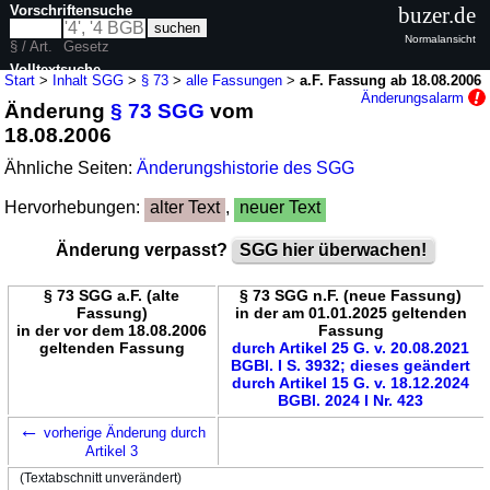
Vorschriftensuche
buzer.de
Normalansicht
§ / Art.
Gesetz
Volltextsuche
Start
>
Inhalt SGG
>
§ 73
>
alle Fassungen
>
a.F. Fassung ab 18.08.2006
Änderungsalarm
Änderung
§ 73 SGG
vom
nur in SGG
18.08.2006
Ähnliche Seiten:
Änderungshistorie des SGG
Hervorhebungen:
alter Text
,
neuer Text
Änderung verpasst?
SGG hier überwachen!
§ 73 SGG a.F. (alte
§ 73 SGG n.F. (neue Fassung)
Fassung)
in der am 01.01.2025 geltenden
in der vor dem 18.08.2006
Fassung
geltenden Fassung
durch Artikel 25 G. v. 20.08.2021
BGBl. I S. 3932; dieses geändert
durch Artikel 15 G. v. 18.12.2024
BGBl. 2024 I Nr. 423
←
vorherige Änderung durch
Artikel 3
(Textabschnitt unverändert)