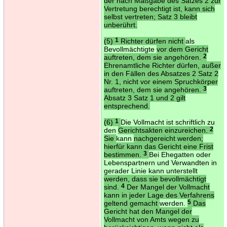
der nach Maßgabe des Satzes 2 zur
Vertretung berechtigt ist, kann sich
selbst vertreten; Satz 3 bleibt
unberührt.
(5)
1
Richter dürfen nicht
als
Bevollmächtigte
vor dem Gericht
auftreten, dem sie angehören.
2
Ehrenamtliche Richter dürfen, außer
in den Fällen des Absatzes 2 Satz 2
Nr. 1, nicht vor einem Spruchkörper
auftreten, dem sie angehören.
3
Absatz 3 Satz 1 und 2 gilt
entsprechend.
(6)
1
Die Vollmacht ist schriftlich zu
den
Gerichtsakten einzureichen.
2
Sie
kann
nachgereicht werden;
hierfür kann das Gericht eine Frist
bestimmen.
3
Bei Ehegatten oder
Lebenspartnern und Verwandten in
gerader Linie kann unterstellt
werden, dass sie bevollmächtigt
sind.
4
Der Mangel der Vollmacht
kann in jeder Lage des Verfahrens
geltend gemacht
werden.
5
Das
Gericht hat den Mangel der
Vollmacht von Amts wegen zu