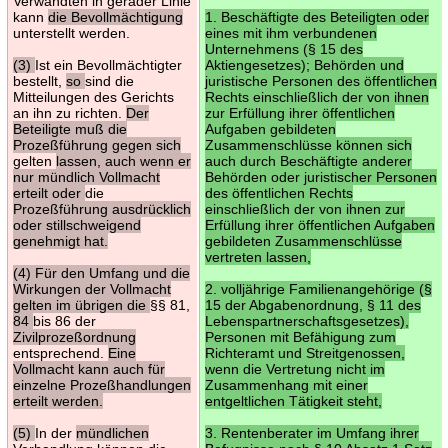
Verwandten in gerader Linie
kann
die Bevollmächtigung
1. Beschäftigte des Beteiligten oder
unterstellt werden.
eines mit ihm verbundenen
Unternehmens (§ 15 des
(3)
Ist ein Bevollmächtigter
Aktiengesetzes); Behörden und
bestellt,
so
sind die
juristische Personen des öffentlichen
Mitteilungen des Gerichts
Rechts einschließlich der von ihnen
an ihn zu richten.
Der
zur Erfüllung ihrer öffentlichen
Beteiligte muß die
Aufgaben gebildeten
Prozeßführung gegen sich
Zusammenschlüsse können sich
gelten
lassen, auch wenn er
auch durch Beschäftigte anderer
nur mündlich Vollmacht
Behörden oder juristischer Personen
erteilt oder
die
des öffentlichen Rechts
Prozeßführung ausdrücklich
einschließlich der von ihnen zur
oder stillschweigend
Erfüllung ihrer öffentlichen Aufgaben
genehmigt hat.
gebildeten Zusammenschlüsse
vertreten lassen,
(4) Für den Umfang und die
Wirkungen der Vollmacht
2. volljährige Familienangehörige (§
gelten im übrigen die
§§ 81,
15 der Abgabenordnung, § 11 des
84
bis 86 der
Lebenspartnerschaftsgesetzes),
Zivilprozeßordnung
Personen mit Befähigung zum
entsprechend.
Eine
Richteramt und Streitgenossen,
Vollmacht kann auch für
wenn die Vertretung nicht im
einzelne Prozeßhandlungen
Zusammenhang mit einer
erteilt werden.
entgeltlichen Tätigkeit steht,
(5)
In der
mündlichen
3. Rentenberater im Umfang ihrer