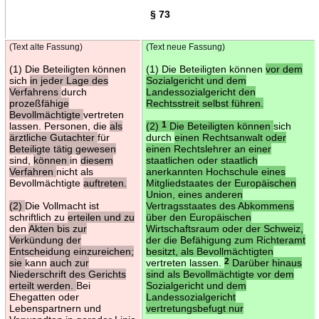
§ 73
(Text alte Fassung)
(Text neue Fassung)
(1) Die Beteiligten können
(1) Die Beteiligten können
vor dem
sich
in jeder Lage des
Sozialgericht und dem
Verfahrens
durch
Landessozialgericht den
prozeßfähige
Rechtsstreit selbst führen.
Bevollmächtigte
vertreten
lassen. Personen, die
als
(2)
1
Die Beteiligten können
sich
ärztliche Gutachter
für
durch
einen Rechtsanwalt oder
Beteiligte tätig gewesen
einen Rechtslehrer an einer
sind,
können
in
diesem
staatlichen oder staatlich
Verfahren
nicht als
anerkannten Hochschule eines
Bevollmächtigte
auftreten.
Mitgliedstaates der Europäischen
Union, eines anderen
(2)
Die Vollmacht ist
Vertragsstaates des Abkommens
schriftlich zu
erteilen und zu
über den Europäischen
den
Akten bis zur
Wirtschaftsraum oder der Schweiz,
Verkündung der
der die Befähigung zum Richteramt
Entscheidung einzureichen;
besitzt, als Bevollmächtigten
sie
kann
auch zur
vertreten lassen.
2
Darüber hinaus
Niederschrift des Gerichts
sind als Bevollmächtigte vor dem
erteilt werden.
Bei
Sozialgericht und dem
Ehegatten oder
Landessozialgericht
Lebenspartnern und
vertretungsbefugt nur