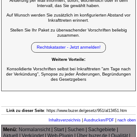
Änderung per Mail informiert, sofort, wöchentlich oder in dem
Intervall, das Sie gewählt haben.
Auf Wunsch werden Sie zusätzlich im konfigurierten Abstand vor
Inkrafttreten erinnert.
Stellen Sie Ihr Paket zu überwachender Vorschriften beliebig
zusammen.
Rechtskataster - Jetzt anmelden!
Weitere Vorteile:
Konsolidierte Vorschriften selbst bei Inkrafttreten "am Tage nach
der Verkündung", Synopse zu jeder Änderungen, Begründungen
des Gesetzgebers
Link zu dieser Seite
: https://www.buzer.de/gesetz/951/al13451.htm
Inhaltsverzeichnis
|
Ausdrucken/PDF
|
nach oben
Menü:
Normalansicht
|
Start
|
Suchen
|
Sachgebiete
|
Aktuell
|
Verkündet
|
Web-Plugin
|
Über buzer.de
|
Qualität
|