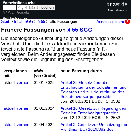
Vorschriftensuche
buzer.de
Normalansicht
§ / Art.
Gesetz
Volltextsuche
Start
>
Inhalt SGG
>
§ 55
>
alte Fassungen
Änderungsalarm
Frühere Fassungen von
§ 55 SGG
nur in SGG
Die nachfolgende Aufstellung zeigt alle Änderungen dieser
Vorschrift. Über die Links
aktuell
und
vorher
können Sie
jeweils alte Fassung (a.F.) und neue Fassung (n.F.)
vergleichen. Beim Änderungsgesetz finden Sie dessen
Volltext sowie die Begründung des Gesetzgebers.
vergleichen
mWv
neue Fassung durch
mit
(verkündet)
aktuell
vorher
01.01.2025
Artikel 25 Gesetz über die
Entschädigung der Soldatinnen und
Soldaten und zur Neuordnung des
Soldatenversorgungsrechts
vom 20.08.2021 BGBl. I S. 3932
aktuell
vorher
01.01.2024
Artikel 16 Gesetz zur Regelung des
Sozialen Entschädigungsrechts
vom 12.12.2019 BGBl. I S. 2652
aktuell
vorher
01.04.2022
Artikel 2f Gesetz zur Umsetzung der
Richtlinie (EU) 2019/882 des