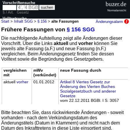
Vorschriftensuche
buzer.de
Normalansicht
§ / Art.
Gesetz
Volltextsuche
Start
>
Inhalt SGG
>
§ 156
>
alte Fassungen
Änderungsalarm
Frühere Fassungen von
§ 156 SGG
nur in SGG
Die nachfolgende Aufstellung zeigt alle Änderungen dieser
Vorschrift. Über die Links
aktuell
und
vorher
können Sie
jeweils alte Fassung (a.F.) und neue Fassung (n.F.)
vergleichen. Beim Änderungsgesetz finden Sie dessen
Volltext sowie die Begründung des Gesetzgebers.
vergleichen
mWv
neue Fassung durch
mit
(verkündet)
aktuell
vorher
01.01.2012
Artikel 8 Viertes Gesetz zur
Änderung des Vierten Buches
Sozialgesetzbuch und anderer
Gesetze
vom 22.12.2011 BGBl. I S. 3057
Bitte beachten Sie, dass rückwirkende Änderungen - soweit
vorhanden - nach dem Verkündungsdatum des
Änderungstitels (Datum in Klammern) und nicht nach dem
Datum des Inkrafttretens in diese Liste einsortiert sind.