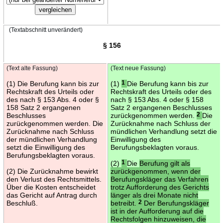
(Textabschnitt unverändert)
§ 156
(Text alte Fassung)
(Text neue Fassung)
(1) Die Berufung kann bis zur
(1)
1
Die Berufung kann bis zur
Rechtskraft des Urteils oder
Rechtskraft des Urteils oder des
des nach § 153 Abs. 4 oder §
nach § 153 Abs. 4 oder § 158
158 Satz 2 ergangenen
Satz 2 ergangenen Beschlusses
Beschlusses
zurückgenommen werden.
2
Die
zurückgenommen werden. Die
Zurücknahme nach Schluss der
Zurücknahme nach Schluss
mündlichen Verhandlung setzt die
der mündlichen Verhandlung
Einwilligung des
setzt die Einwilligung des
Berufungsbeklagten voraus.
Berufungsbeklagten voraus.
(2)
1
Die
Berufung gilt als
(2) Die Zurücknahme bewirkt
zurückgenommen, wenn der
den Verlust des Rechtsmittels.
Berufungskläger das Verfahren
Über die Kosten entscheidet
trotz Aufforderung des Gerichts
das Gericht auf Antrag durch
länger als drei Monate nicht
Beschluß.
betreibt.
2
Der Berufungskläger
ist in der Aufforderung auf die
Rechtsfolgen hinzuweisen, die