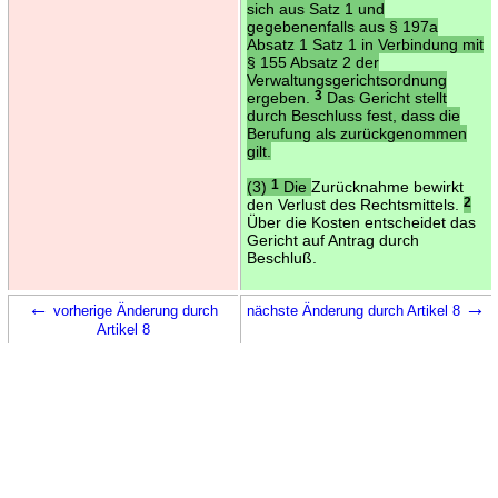
sich aus Satz 1 und
gegebenenfalls aus § 197a
Absatz 1 Satz 1 in Verbindung mit
§ 155 Absatz 2 der
Verwaltungsgerichtsordnung
ergeben.
3
Das Gericht stellt
durch Beschluss fest, dass die
Berufung als zurückgenommen
gilt.
(3)
1
Die
Zurücknahme bewirkt
den Verlust des Rechtsmittels.
2
Über die Kosten entscheidet das
Gericht auf Antrag durch
Beschluß.
←
→
vorherige Änderung durch
nächste Änderung durch Artikel 8
Artikel 8