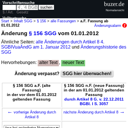
Vorschriftensuche
buzer.de
Normalansicht
§ / Art.
Gesetz
Volltextsuche
Start
>
Inhalt SGG
>
§ 156
>
alle Fassungen
>
a.F. Fassung ab
01.01.2012
Änderungsalarm
nur in SGG
Änderung
§ 156 SGG
vom 01.01.2012
Ähnliche Seiten:
alle Änderungen durch Artikel 8 4.
SGBIVuaÄndG am 1. Januar 2012
und
Änderungshistorie des
SGG
Hervorhebungen:
alter Text
,
neuer Text
Änderung verpasst?
SGG hier überwachen!
§ 156 SGG a.F. (alte
§ 156 SGG n.F. (neue Fassung)
Fassung)
in der am 01.01.2012 geltenden
in der vor dem 01.01.2012
Fassung
geltenden Fassung
durch Artikel 8 G. v. 22.12.2011
BGBl. I S. 3057
←
→
vorherige Änderung durch
nächste Änderung durch Artikel 8
Artikel 8