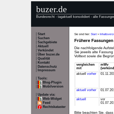
buzer.de
Bundesrecht - tagaktuell konsolidiert - alle Fassunge
Start
Sie sind hier:
Start
>
Inhaltsver
Suchen
Frühere Fassungen
Sachgebiete
Aktuell
Die nachfolgende Aufstel
Verkündet
Sie jeweils alte Fassun
Über buzer.de
Volltext sowie die Begr
Qualität
Kontakt
vergleichen
mWv
Datenschutz
mit
(verkünd
Impressum
aktuell
vorher
01.11.20
Tools:
Blog-Plugin
Mobilversion
aktuell
vorher
01.07.20
Update via:
Web-Widget
aktuell
vor
Feed
01.07.20
Rechtskataster
Bitte beachten Sie, da