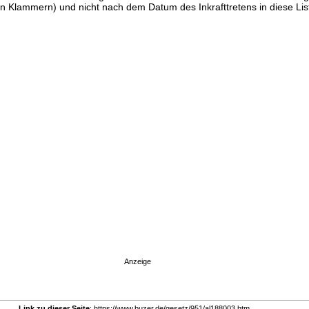
n Klammern) und nicht nach dem Datum des Inkrafttretens in diese List
Anzeige
Link zu dieser Seite
: https://www.buzer.de/gesetz/951/al188003.htm