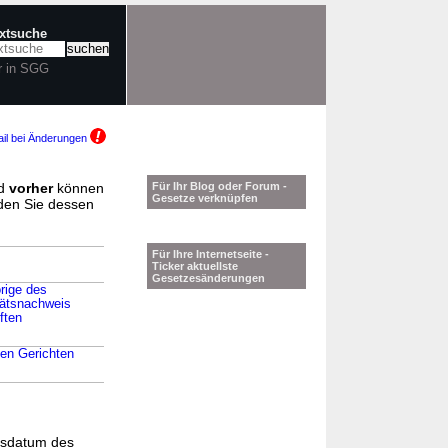
extsuche
r in SGG
il bei Änderungen
d
vorher
können
Für Ihr Blog oder Forum -
Gesetze verknüpfen
nden Sie dessen
Für Ihre Internetseite -
Ticker aktuellste
Gesetzesänderungen
rige des
tätsnachweis
ften
den Gerichten
gsdatum des