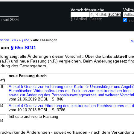
Vorschriftensuche
Vollt
§ / Artikel
Gesetz
n seit 2006
nu
zeichnis SGG
>
§ 65c
>
alte Fassungen
Ma
 von
§ 65c SGG
lung zeigt alle Änderungen dieser Vorschrift. Über die Links
aktuell
un
g (a.F.) und neue Fassung (n.F.) vergleichen. Beim Änderungsgesetz fi
ündung des Gesetzgebers.
neue Fassung durch
et)
19
Artikel 5 Gesetz zur Einführung einer Karte für Unionsbürger und Angehö
Europäischen Wirtschaftsraums mit Funktion zum elektronischen Identi
sowie zur Änderung des Personalausweisgesetzes und weiterer Vorschri
vom 21.06.2019 BGBl. I S. 846
14
Artikel 4 Gesetz zur Förderung des elektronischen Rechtsverkehrs mit 
vom 10.10.2013 BGBl. I S. 3786
früheste archivierte Fassung
14
ss rückwirkende Änderungen - soweit vorhanden - nach dem Verkündun