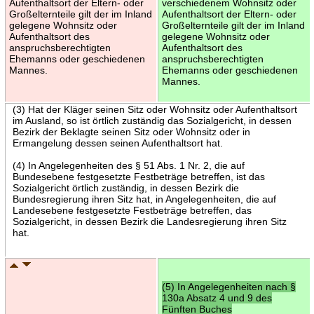
Aufenthaltsort der Eltern- oder
verschiedenem Wohnsitz oder
Großelternteile gilt der im Inland
Aufenthaltsort der Eltern- oder
gelegene Wohnsitz oder
Großelternteile gilt der im Inland
Aufenthaltsort des
gelegene Wohnsitz oder
anspruchsberechtigten
Aufenthaltsort des
Ehemanns oder geschiedenen
anspruchsberechtigten
Mannes.
Ehemanns oder geschiedenen
Mannes.
(3) Hat der Kläger seinen Sitz oder Wohnsitz oder Aufenthaltsort
im Ausland, so ist örtlich zuständig das Sozialgericht, in dessen
Bezirk der Beklagte seinen Sitz oder Wohnsitz oder in
Ermangelung dessen seinen Aufenthaltsort hat.
(4) In Angelegenheiten des § 51 Abs. 1 Nr. 2, die auf
Bundesebene festgesetzte Festbeträge betreffen, ist das
Sozialgericht örtlich zuständig, in dessen Bezirk die
Bundesregierung ihren Sitz hat, in Angelegenheiten, die auf
Landesebene festgesetzte Festbeträge betreffen, das
Sozialgericht, in dessen Bezirk die Landesregierung ihren Sitz
hat.
(5) In Angelegenheiten nach §
130a Absatz 4 und 9 des
Fünften Buches