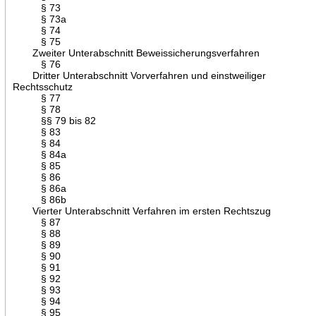
§ 73
§ 73a
§ 74
§ 75
Zweiter Unterabschnitt Beweissicherungsverfahren
§ 76
Dritter Unterabschnitt Vorverfahren und einstweiliger
Rechtsschutz
§ 77
§ 78
§§ 79 bis 82
§ 83
§ 84
§ 84a
§ 85
§ 86
§ 86a
§ 86b
Vierter Unterabschnitt Verfahren im ersten Rechtszug
§ 87
§ 88
§ 89
§ 90
§ 91
§ 92
§ 93
§ 94
§ 95