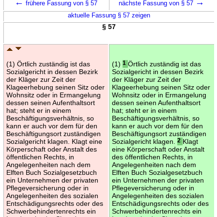
←
→
frühere Fassung von § 57
nächste Fassung von § 57
aktuelle Fassung § 57 zeigen
§ 57
(1) Örtlich zuständig ist das
(1)
1
Örtlich zuständig ist das
Sozialgericht in dessen Bezirk
Sozialgericht in dessen Bezirk
der Kläger zur Zeit der
der Kläger zur Zeit der
Klageerhebung seinen Sitz oder
Klageerhebung seinen Sitz oder
Wohnsitz oder in Ermangelung
Wohnsitz oder in Ermangelung
dessen seinen Aufenthaltsort
dessen seinen Aufenthaltsort
hat; steht er in einem
hat; steht er in einem
Beschäftigungsverhältnis, so
Beschäftigungsverhältnis, so
kann er auch vor dem für den
kann er auch vor dem für den
Beschäftigungsort zuständigen
Beschäftigungsort zuständigen
Sozialgericht klagen. Klagt eine
Sozialgericht klagen.
2
Klagt
Körperschaft oder Anstalt des
eine Körperschaft oder Anstalt
öffentlichen Rechts, in
des öffentlichen Rechts, in
Angelegenheiten nach dem
Angelegenheiten nach dem
Elften Buch Sozialgesetzbuch
Elften Buch Sozialgesetzbuch
ein Unternehmen der privaten
ein Unternehmen der privaten
Pflegeversicherung oder in
Pflegeversicherung oder in
Angelegenheiten des sozialen
Angelegenheiten des sozialen
Entschädigungsrechts oder des
Entschädigungsrechts oder des
Schwerbehindertenrechts ein
Schwerbehindertenrechts ein