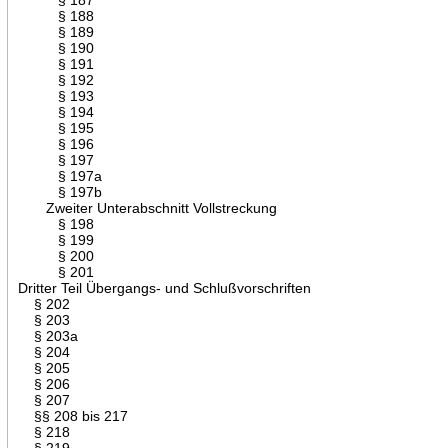
§ 188
§ 189
§ 190
§ 191
§ 192
§ 193
§ 194
§ 195
§ 196
§ 197
§ 197a
§ 197b
Zweiter Unterabschnitt Vollstreckung
§ 198
§ 199
§ 200
§ 201
Dritter Teil Übergangs- und Schlußvorschriften
§ 202
§ 203
§ 203a
§ 204
§ 205
§ 206
§ 207
§§ 208 bis 217
§ 218
§ 219