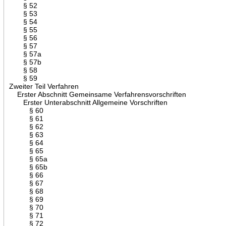
§ 52
§ 53
§ 54
§ 55
§ 56
§ 57
§ 57a
§ 57b
§ 58
§ 59
Zweiter Teil Verfahren
Erster Abschnitt Gemeinsame Verfahrensvorschriften
Erster Unterabschnitt Allgemeine Vorschriften
§ 60
§ 61
§ 62
§ 63
§ 64
§ 65
§ 65a
§ 65b
§ 66
§ 67
§ 68
§ 69
§ 70
§ 71
§ 72