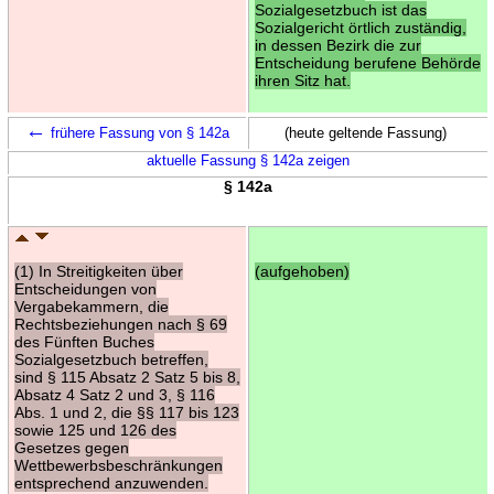
Sozialgesetzbuch ist das
Sozialgericht örtlich zuständig,
in dessen Bezirk die zur
Entscheidung berufene Behörde
ihren Sitz hat.
←
frühere Fassung von § 142a
(heute geltende Fassung)
aktuelle Fassung § 142a zeigen
§ 142a
(1) In Streitigkeiten über
(aufgehoben)
Entscheidungen von
Vergabekammern, die
Rechtsbeziehungen nach § 69
des Fünften Buches
Sozialgesetzbuch betreffen,
sind § 115 Absatz 2 Satz 5 bis 8,
Absatz 4 Satz 2 und 3, § 116
Abs. 1 und 2, die §§ 117 bis 123
sowie 125 und 126 des
Gesetzes gegen
Wettbewerbsbeschränkungen
entsprechend anzuwenden.