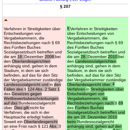
§ 207
Verfahren in Streitigkeiten über
1
Verfahren in Streitigkeiten
Entscheidungen von
über Entscheidungen von
Vergabekammern, die
Vergabekammern, die
Rechtsbeziehungen nach § 69
Rechtsbeziehungen nach § 69
des Fünften Buches
des Fünften Buches
Sozialgesetzbuch betreffen und
Sozialgesetzbuch betreffen und
die am
18.
Dezember
2008
bei
die am
28.
Dezember
2010
bei
den
Oberlandesgerichten
den
Landessozialgerichten
anhängig sind, gehen in dem
anhängig sind, gehen in dem
Stadium, in dem sie sich
Stadium, in dem sie sich
befinden, auf das für den Sitz
befinden, auf das für den Sitz
der Vergabekammer zuständige
der Vergabekammer zuständige
Landessozialgericht und
in
den
Oberlandesgericht über.
2
Fällen des
§
124 Abs. 2 Satz 1
Verfahren
in
Streitigkeiten über
des
Gesetzes gegen
Entscheidungen von
Wettbewerbsbeschränkungen
Vergabekammern, die
auf das
Bundessozialgericht
Rechtsbeziehungen nach
§
69
über.
Dies gilt
nicht für
des
Fünften Buches
Verfahren, die sich in der
Sozialgesetzbuch betreffen und
Hauptsache erledigt haben.
die am 28. Dezember 2010
Soweit ein
Oberlandesgericht
beim
Bundessozialgericht
an eine Frist nach § 121
Abs.
3
anhängig sind, gehen auf den