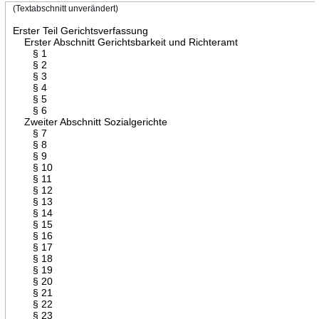
(Textabschnitt unverändert)
Erster Teil Gerichtsverfassung
Erster Abschnitt Gerichtsbarkeit und Richteramt
§ 1
§ 2
§ 3
§ 4
§ 5
§ 6
Zweiter Abschnitt Sozialgerichte
§ 7
§ 8
§ 9
§ 10
§ 11
§ 12
§ 13
§ 14
§ 15
§ 16
§ 17
§ 18
§ 19
§ 20
§ 21
§ 22
§ 23