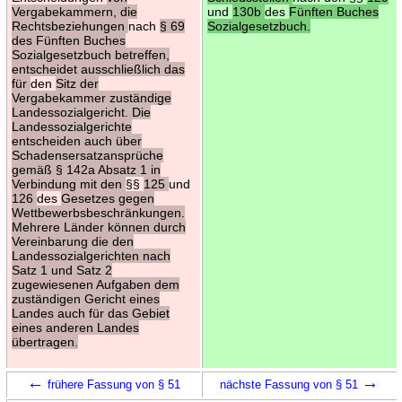
Vergabekammern, die
und
130b
des
Fünften Buches
Rechtsbeziehungen
nach
§ 69
Sozialgesetzbuch.
des Fünften Buches
Sozialgesetzbuch betreffen,
entscheidet ausschließlich das
für
den
Sitz der
Vergabekammer zuständige
Landessozialgericht. Die
Landessozialgerichte
entscheiden auch über
Schadensersatzansprüche
gemäß § 142a Absatz 1 in
Verbindung mit den
§§
125
und
126
des
Gesetzes gegen
Wettbewerbsbeschränkungen.
Mehrere Länder können durch
Vereinbarung die den
Landessozialgerichten nach
Satz 1 und Satz 2
zugewiesenen Aufgaben dem
zuständigen Gericht eines
Landes auch für das Gebiet
eines anderen Landes
übertragen.
←
→
frühere Fassung von § 51
nächste Fassung von § 51