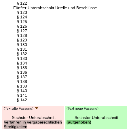
§ 122
Fünfter Unterabschnitt Urteile und Beschlüsse
§ 123
§ 124
§ 125
§ 126
§ 127
§ 128
§ 129
§ 130
§ 131
§ 132
§ 133
§ 134
§ 135
§ 136
§ 137
§ 138
§ 139
§ 140
§ 141
§ 142
(Text alte Fassung)
(Text neue Fassung)
Sechster Unterabschnitt
Sechster Unterabschnitt
Verfahren in vergaberechtlichen
(aufgehoben)
Streitigkeiten