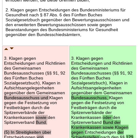
2. Klagen gegen Entscheidungen des Bundesministeriums für
Gesundheit nach § 87 Abs. 6 des Fünften Buches
Sozialgesetzbuch gegenüber den Bewertungsausschüssen und
den erweiterten Bewertungsausschüssen sowie gegen
Beanstandungen des Bundesministeriums für Gesundheit
gegenüber den Bundesschiedsämtern,
3. Klagen gegen
3. Klagen gegen
Entscheidungen und Richtlinien
Entscheidungen und Richtlinien
des Gemeinsamen
des Gemeinsamen
Bundesausschusses (§§ 91, 92
Bundesausschusses (§§ 91, 92
des Fünften Buches
des Fünften Buches
Sozialgesetzbuch), Klagen in
Sozialgesetzbuch), Klagen in
Aufsichtsangelegenheiten
Aufsichtsangelegenheiten
gegenüber dem Gemeinsamen
gegenüber dem Gemeinsamen
Bundesausschuss und
Klagen
Bundesausschuss,
Klagen
gegen die Festsetzung von
gegen die Festsetzung von
Festbeträgen durch die
Festbeträgen durch die
Spitzenverbände der
Spitzenverbände der
Krankenkassen
sowie
den
Krankenkassen
oder
den
Spitzenverband
Bund.
Spitzenverband
Bund der
Krankenkassen sowie Klagen
(5) In Streitigkeiten über
gegen
Entscheidungen
der
Entscheidungen
von
Schiedsstellen
nach den §§
129