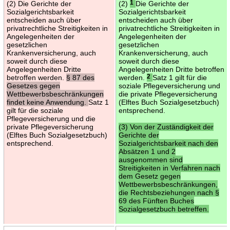
(2) Die Gerichte der
(2)
1
Die Gerichte der
Sozialgerichtsbarkeit
Sozialgerichtsbarkeit
entscheiden auch über
entscheiden auch über
privatrechtliche Streitigkeiten in
privatrechtliche Streitigkeiten in
Angelegenheiten der
Angelegenheiten der
gesetzlichen
gesetzlichen
Krankenversicherung, auch
Krankenversicherung, auch
soweit durch diese
soweit durch diese
Angelegenheiten Dritte
Angelegenheiten Dritte betroffen
betroffen werden.
§ 87 des
werden.
2
Satz 1 gilt für die
Gesetzes gegen
soziale Pflegeversicherung und
Wettbewerbsbeschränkungen
die private Pflegeversicherung
findet keine Anwendung.
Satz 1
(Elftes Buch Sozialgesetzbuch)
gilt für die soziale
entsprechend.
Pflegeversicherung und die
private Pflegeversicherung
(3) Von der Zuständigkeit der
(Elftes Buch Sozialgesetzbuch)
Gerichte der
entsprechend.
Sozialgerichtsbarkeit nach den
Absätzen 1 und 2
ausgenommen sind
Streitigkeiten in Verfahren nach
dem Gesetz gegen
Wettbewerbsbeschränkungen,
die Rechtsbeziehungen nach §
69 des Fünften Buches
Sozialgesetzbuch betreffen.