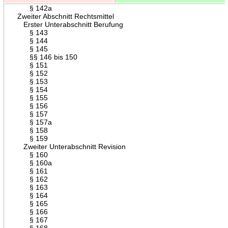
§ 142a
Zweiter Abschnitt Rechtsmittel
Erster Unterabschnitt Berufung
§ 143
§ 144
§ 145
§§ 146 bis 150
§ 151
§ 152
§ 153
§ 154
§ 155
§ 156
§ 157
§ 157a
§ 158
§ 159
Zweiter Unterabschnitt Revision
§ 160
§ 160a
§ 161
§ 162
§ 163
§ 164
§ 165
§ 166
§ 167
§ 168