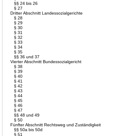
§§ 24 bis 26
§ 27
Dritter Abschnitt Landessozialgerichte
§ 28
§ 29
§ 30
§ 31
§ 32
§ 33
§ 34
§ 35
§§ 36 und 37
Vierter Abschnitt Bundessozialgericht
§ 38
§ 39
§ 40
§ 41
§ 42
§ 43
§ 44
§ 45
§ 46
§ 47
§§ 48 und 49
§ 50
Fünfter Abschnitt Rechtsweg und Zuständigkeit
§§ 50a bis 50d
§ 51