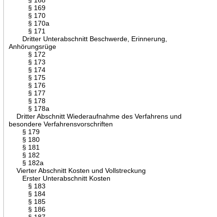
§ 169
§ 170
§ 170a
§ 171
Dritter Unterabschnitt Beschwerde, Erinnerung,
Anhörungsrüge
§ 172
§ 173
§ 174
§ 175
§ 176
§ 177
§ 178
§ 178a
Dritter Abschnitt Wiederaufnahme des Verfahrens und
besondere Verfahrensvorschriften
§ 179
§ 180
§ 181
§ 182
§ 182a
Vierter Abschnitt Kosten und Vollstreckung
Erster Unterabschnitt Kosten
§ 183
§ 184
§ 185
§ 186
§ 187