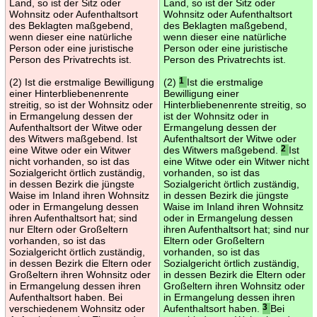
Land, so ist der Sitz oder
Land, so ist der Sitz oder
Wohnsitz oder Aufenthaltsort
Wohnsitz oder Aufenthaltsort
des Beklagten maßgebend,
des Beklagten maßgebend,
wenn dieser eine natürliche
wenn dieser eine natürliche
Person oder eine juristische
Person oder eine juristische
Person des Privatrechts ist.
Person des Privatrechts ist.
(2) Ist die erstmalige Bewilligung
(2)
1
Ist die erstmalige
einer Hinterbliebenenrente
Bewilligung einer
streitig, so ist der Wohnsitz oder
Hinterbliebenenrente streitig, so
in Ermangelung dessen der
ist der Wohnsitz oder in
Aufenthaltsort der Witwe oder
Ermangelung dessen der
des Witwers maßgebend. Ist
Aufenthaltsort der Witwe oder
eine Witwe oder ein Witwer
des Witwers maßgebend.
2
Ist
nicht vorhanden, so ist das
eine Witwe oder ein Witwer nicht
Sozialgericht örtlich zuständig,
vorhanden, so ist das
in dessen Bezirk die jüngste
Sozialgericht örtlich zuständig,
Waise im Inland ihren Wohnsitz
in dessen Bezirk die jüngste
oder in Ermangelung dessen
Waise im Inland ihren Wohnsitz
ihren Aufenthaltsort hat; sind
oder in Ermangelung dessen
nur Eltern oder Großeltern
ihren Aufenthaltsort hat; sind nur
vorhanden, so ist das
Eltern oder Großeltern
Sozialgericht örtlich zuständig,
vorhanden, so ist das
in dessen Bezirk die Eltern oder
Sozialgericht örtlich zuständig,
Großeltern ihren Wohnsitz oder
in dessen Bezirk die Eltern oder
in Ermangelung dessen ihren
Großeltern ihren Wohnsitz oder
Aufenthaltsort haben. Bei
in Ermangelung dessen ihren
verschiedenem Wohnsitz oder
Aufenthaltsort haben.
3
Bei