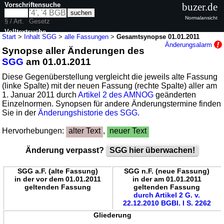
Vorschriftensuche
buzer.de
Normalansicht
§ / Art.
Gesetz
Volltextsuche
Start
>
Inhalt SGG
>
alle Fassungen
>
Gesamtsynopse 01.01.2011
Änderungsalarm
Synopse aller Änderungen des
nur in SGG
SGG
am 01.01.2011
Diese Gegenüberstellung vergleicht die jeweils alte Fassung
(linke Spalte) mit der neuen Fassung (rechte Spalte) aller am
1. Januar 2011 durch
Artikel 2 des AMNOG
geänderten
Einzelnormen. Synopsen für andere Änderungstermine finden
Sie in der
Änderungshistorie des SGG
.
Hervorhebungen:
alter Text
,
neuer Text
Änderung verpasst?
SGG hier überwachen!
SGG a.F. (alte Fassung)
SGG n.F. (neue Fassung)
in der vor dem 01.01.2011
in der am 01.01.2011
geltenden Fassung
geltenden Fassung
durch Artikel 2 G. v.
22.12.2010 BGBl. I S. 2262
Gliederung