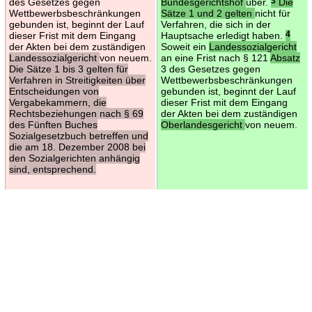
des Gesetzes gegen
Bundesgerichtshof
über.
3
Die
Wettbewerbsbeschränkungen
Sätze 1 und 2 gelten
nicht für
gebunden ist, beginnt der Lauf
Verfahren, die sich in der
dieser Frist mit dem Eingang
Hauptsache erledigt haben.
4
der Akten bei dem zuständigen
Soweit ein
Landessozialgericht
Landessozialgericht
von neuem.
an eine Frist nach § 121
Absatz
Die Sätze 1 bis 3 gelten für
3 des Gesetzes gegen
Verfahren in Streitigkeiten über
Wettbewerbsbeschränkungen
Entscheidungen von
gebunden ist, beginnt der Lauf
Vergabekammern, die
dieser Frist mit dem Eingang
Rechtsbeziehungen nach § 69
der Akten bei dem zuständigen
des Fünften Buches
Oberlandesgericht
von neuem.
Sozialgesetzbuch betreffen und
die am 18. Dezember 2008 bei
den Sozialgerichten anhängig
sind, entsprechend.