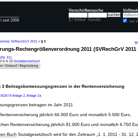
Vorschriftensuche
Volltex
§ / Artikel
Gesetz
n seit 2006
nur 
zeichnis SVRechGrV 2011
>
§ 3
Ma
cherungs-Rechengrößenverordnung 2011 (SVRechGrV 2011
(
Nr. 61
)
60-6-4-19
Sozialgesetzbuch
n / Entwurf / Begründung
§ 3 Beitragsbemessungsgrenzen in der Rentenversicherung
1
SGB VI
Anlage 2
,
Anlage 2a
ssungsgrenzen betragen im Jahr 2011
Rentenversicherung jährlich 66.000 Euro und monatlich 5.500 Euro,
ichen Rentenversicherung jährlich 81.000 Euro und monatlich 6.750 Eu
ten Buch
Sozialgesetzbuch wird für den Zeitraum „1. 1. 2011 - 31. 12. 