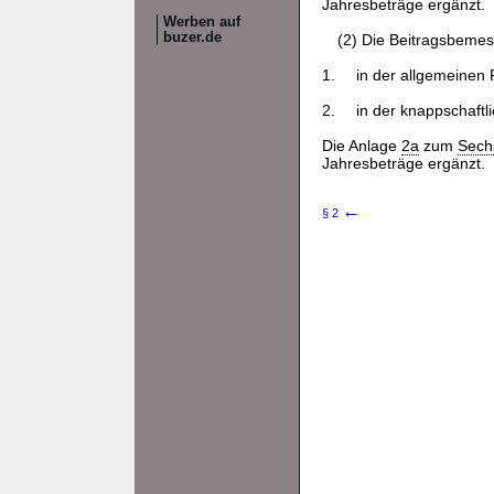
Jahresbeträge ergänzt.
Werben auf
buzer.de
(2) Die Beitragsbeme
1.
in der allgemeinen 
2.
in der knappschaftl
Die Anlage
2a
zum
Sech
Jahresbeträge ergänzt.
←
§ 2