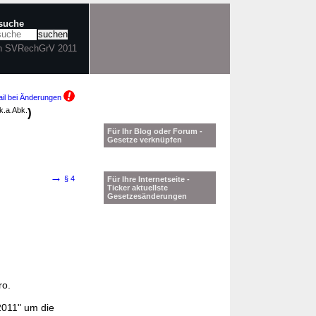
tsuche
in SVRechGrV 2011
il bei Änderungen
k.a.Abk.
)
Für Ihr Blog oder Forum -
Gesetze verknüpfen
→
§ 4
Für Ihre Internetseite -
Ticker aktuellste
Gesetzesänderungen
ro.
2011" um die