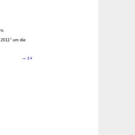
ro.
. 2011" um die
→
§ 4