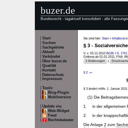
buzer.de
Bundesrecht - tagaktuell konsolidiert - alle Fassunge
Start
Sie sind hier:
Start
>
Inhaltsver
Suchen
§ 3 - Sozialversi
Sachgebiete
Aktuell
V. v. 03.12.2010
BGBl. I S. 1761
Verkündet
Geltung ab 01.01.2011; FNA: 8
Über buzer.de
3 Änderungen
|
Drucksache
Qualität
Kontakt
←
§ 2
Datenschutz
Impressum
Tools:
§ 3 ändert mWv. 1. Januar 201
Blog-Plugin
(1) Die Beitragsbeme
Mobilversion
1.
in der allgemeinen 
Update via:
Web-Widget
2.
in der knappschaftl
Feed
Rechtskataster
Die Anlage
2
zum
Sechs