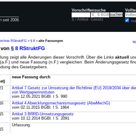
Vorschriftensuche
Vollt
§ / Artikel
Gesetz
n seit 2006
nu
zeichnis RStruktFG
>
§ 8
>
alte Fassungen
Ma
 von
§ 8 RStruktFG
lung zeigt alle Änderungen dieser Vorschrift. Über die Links
aktuell
un
g (a.F.) und neue Fassung (n.F.) vergleichen. Beim Änderungsgesetz fi
ündung des Gesetzgebers.
neue Fassung durch
et)
21
Artikel 7 Gesetz zur Umsetzung der Richtlinie (EU) 2019/2034 über di
von Wertpapierinstituten
vom 12.05.2021 BGBl. I S. 990
16
Artikel 4 Abwicklungsmechanismusgesetz (AbwMechG)
vom 02.11.2015 BGBl. I S. 1864
15
Artikel 3 BRRD-Umsetzungsgesetz
vom 10.12.2014 BGBl. I S. 2091
Urfassung
15