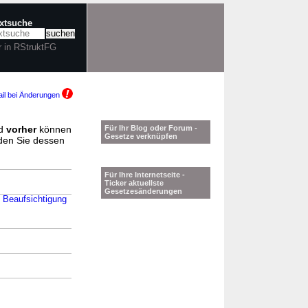
extsuche
r in RStruktFG
il bei Änderungen
d
vorher
können
Für Ihr Blog oder Forum -
Gesetze verknüpfen
nden Sie dessen
Für Ihre Internetseite -
Ticker aktuellste
Gesetzesänderungen
e Beaufsichtigung