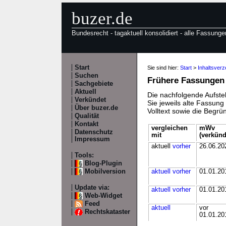
buzer.de
Bundesrecht - tagaktuell konsolidiert - alle Fassunge
Start
Sie sind hier:
Start
>
Inhaltsver
Suchen
Frühere Fassungen
Sachgebiete
Aktuell
Die nachfolgende Aufstel
Verkündet
Sie jeweils alte Fassun
Über buzer.de
Volltext sowie die Begr
Qualität
Kontakt
vergleichen
mWv
Datenschutz
mit
(verkünd
Impressum
aktuell
vorher
26.06.20
Tools:
Blog-Plugin
Mobilversion
aktuell
vorher
01.01.20
Update via:
aktuell
vorher
01.01.20
Web-Widget
Feed
aktuell
vor
Rechtskataster
01.01.20