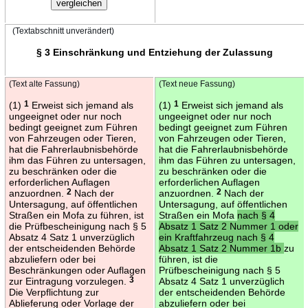
(Textabschnitt unverändert)
§ 3 Einschränkung und Entziehung der Zulassung
(Text alte Fassung)
(Text neue Fassung)
(1)
1
Erweist sich jemand als
(1)
1
Erweist sich jemand als
ungeeignet oder nur noch
ungeeignet oder nur noch
bedingt geeignet zum Führen
bedingt geeignet zum Führen
von Fahrzeugen oder Tieren,
von Fahrzeugen oder Tieren,
hat die Fahrerlaubnisbehörde
hat die Fahrerlaubnisbehörde
ihm das Führen zu untersagen,
ihm das Führen zu untersagen,
zu beschränken oder die
zu beschränken oder die
erforderlichen Auflagen
erforderlichen Auflagen
anzuordnen.
2
Nach der
anzuordnen.
2
Nach der
Untersagung, auf öffentlichen
Untersagung, auf öffentlichen
Straßen ein Mofa zu führen, ist
Straßen ein Mofa
nach § 4
die Prüfbescheinigung nach § 5
Absatz 1 Satz 2 Nummer 1 oder
Absatz 4 Satz 1 unverzüglich
ein Kraftfahrzeug nach § 4
der entscheidenden Behörde
Absatz 1 Satz 2 Nummer 1b
zu
abzuliefern oder bei
führen, ist die
Beschränkungen oder Auflagen
Prüfbescheinigung nach § 5
zur Eintragung vorzulegen.
3
Absatz 4 Satz 1 unverzüglich
Die Verpflichtung zur
der entscheidenden Behörde
Ablieferung oder Vorlage der
abzuliefern oder bei