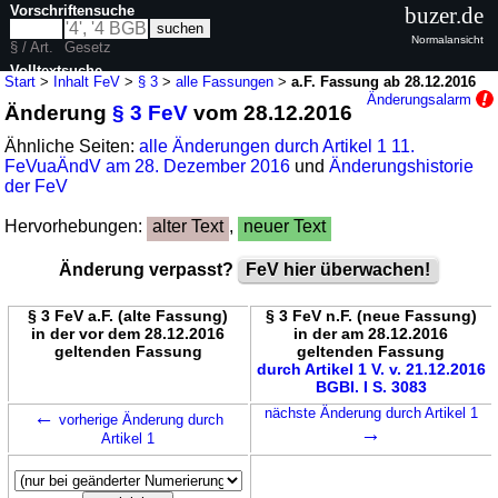
Vorschriftensuche
buzer.de
Normalansicht
§ / Art.
Gesetz
Volltextsuche
Start
>
Inhalt FeV
>
§ 3
>
alle Fassungen
>
a.F. Fassung ab 28.12.2016
Änderungsalarm
Änderung
§ 3 FeV
vom 28.12.2016
nur in FeV
Ähnliche Seiten:
alle Änderungen durch Artikel 1 11.
FeVuaÄndV am 28. Dezember 2016
und
Änderungshistorie
der FeV
Hervorhebungen:
alter Text
,
neuer Text
Änderung verpasst?
FeV hier überwachen!
§ 3 FeV a.F. (alte Fassung)
§ 3 FeV n.F. (neue Fassung)
in der vor dem 28.12.2016
in der am 28.12.2016
geltenden Fassung
geltenden Fassung
durch Artikel 1 V. v. 21.12.2016
BGBl. I S. 3083
←
nächste Änderung durch Artikel 1
vorherige Änderung durch
→
Artikel 1