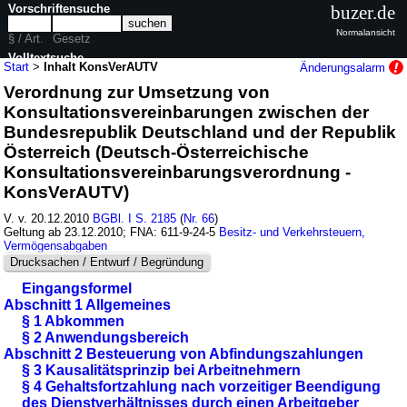
Vorschriftensuche
buzer.de
Normalansicht
§ / Art.
Gesetz
Volltextsuche
Start
>
Inhalt KonsVerAUTV
Änderungsalarm
Verordnung zur Umsetzung von
nur in KonsVerAUTV
Konsultationsvereinbarungen zwischen der
Bundesrepublik Deutschland und der Republik
Österreich (Deutsch-Österreichische
Konsultationsvereinbarungsverordnung -
KonsVerAUTV)
V. v. 20.12.2010
BGBl. I S. 2185
(
Nr. 66
)
Geltung ab 23.12.2010; FNA: 611-9-24-5
Besitz- und Verkehrsteuern,
Vermögensabgaben
Drucksachen / Entwurf / Begründung
Eingangsformel
Abschnitt 1 Allgemeines
§ 1 Abkommen
§ 2 Anwendungsbereich
Abschnitt 2 Besteuerung von Abfindungszahlungen
§ 3 Kausalitätsprinzip bei Arbeitnehmern
§ 4 Gehaltsfortzahlung nach vorzeitiger Beendigung
des Dienstverhältnisses durch einen Arbeitgeber