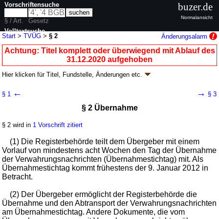
Vorschriftensuche
buzer.de
Normalansicht
§ / Art.
Gesetz
Volltextsuche
Start
>
TVÜG
>
§ 2
Änderungsalarm
nur in TVÜG
Achtung: Titel komplett oder überwiegend mit Ablauf des
31.12.2020 aufgehoben
Hier klicken für
Titel, Fundstelle, Änderungen
etc.
§ 2 - Testamentsverzeichnis-
←
→
§ 1
§ 3
Überführungsgesetz (TVÜG)
§ 2 Übernahme
Artikel 6 G. v. 22.12.2010
BGBl. I S. 2255
, 2258 (
Nr. 67
); zuletzt geändert
durch
Artikel 6
Abs. 2 G. v. 01.06.2017
BGBl. I S. 1396
§ 2 wird in
1 Vorschrift zitiert
Geltung ab 28.12.2010 bis 31.12.2020; FNA: 303-22
Notare,
Rechtsanwälte, Rechtsberater; Beurkundung
(1) Die Registerbehörde teilt dem Übergeber mit einem
4 weitere Fassungen
|
Drucksachen / Entwurf / Begründung
|
Vorlauf von mindestens acht Wochen den Tag der Übernahme
wird in 11 Vorschriften zitiert
der Verwahrungsnachrichten (Übernahmestichtag) mit. Als
Übernahmestichtag kommt frühestens der 9. Januar 2012 in
Betracht.
(2) Der Übergeber ermöglicht der Registerbehörde die
Übernahme und den Abtransport der Verwahrungsnachrichten
am Übernahmestichtag. Andere Dokumente, die vom