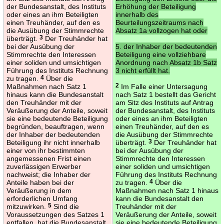
der Bundesanstalt, des Instituts
Erhöhung der Beteiligung
oder eines an ihm Beteiligten
innerhalb des
einen Treuhänder, auf den es
Beurteilungszeitraums nach
die Ausübung der Stimmrechte
Absatz 1a vollzogen hat oder
überträgt.
3
Der Treuhänder hat
bei der Ausübung der
5. der Inhaber der bedeutenden
Stimmrechte den Interessen
Beteiligung eine vollziehbare
einer soliden und umsichtigen
Anordnung nach Absatz 1b Satz
Führung des Instituts Rechnung
3 nicht erfüllt hat.
zu tragen.
4
Über die
Maßnahmen nach Satz 1
2
Im Falle einer Untersagung
hinaus kann die Bundesanstalt
nach Satz 1 bestellt das Gericht
den Treuhänder mit der
am Sitz des Instituts auf Antrag
Veräußerung der Anteile, soweit
der Bundesanstalt, des Instituts
sie eine bedeutende Beteiligung
oder eines an ihm Beteiligten
begründen, beauftragen, wenn
einen Treuhänder, auf den es
der Inhaber der bedeutenden
die Ausübung der Stimmrechte
Beteiligung ihr nicht innerhalb
überträgt.
3
Der Treuhänder hat
einer von ihr bestimmten
bei der Ausübung der
angemessenen Frist einen
Stimmrechte den Interessen
zuverlässigen Erwerber
einer soliden und umsichtigen
nachweist; die Inhaber der
Führung des Instituts Rechnung
Anteile haben bei der
zu tragen.
4
Über die
Veräußerung in dem
Maßnahmen nach Satz 1 hinaus
erforderlichen Umfang
kann die Bundesanstalt den
mitzuwirken.
5
Sind die
Treuhänder mit der
Voraussetzungen des Satzes 1
Veräußerung der Anteile, soweit
entfallen, hat die Bundesanstalt
sie eine bedeutende Beteiligung