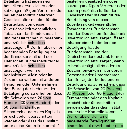
Beteiligung hat jeden neu
bestellten gesetzlichen oder
bestellten gesetzlichen oder
satzungsmäßigen Vertreter oder
satzungsmäßigen Vertreter oder
neuen persönlich haftenden
neuen persönlich haftenden
Gesellschafter mit den für die
Gesellschafter mit den für die
Beurteilung von dessen
Beurteilung von dessen
Zuverlässigkeit wesentlichen
Zuverlässigkeit wesentlichen
Tatsachen der Bundesanstalt
Tatsachen der Bundesanstalt
und der Deutschen Bundesbank
und der Deutschen Bundesbank
unverzüglich anzuzeigen.
6
Der
unverzüglich
schriftlich
Inhaber einer bedeutenden
anzuzeigen.
6
Der Inhaber einer
Beteiligung hat der
bedeutenden Beteiligung hat
Bundesanstalt und der
der Bundesanstalt und der
Deutschen Bundesbank ferner
Deutschen Bundesbank ferner
unverzüglich anzuzeigen, wenn
unverzüglich
schriftlich
er beabsichtigt, allein oder im
anzuzeigen, wenn er
Zusammenwirken mit anderen
beabsichtigt, allein oder im
Personen oder Unternehmen
Zusammenwirken mit anderen
den Betrag der bedeutenden
Personen oder Unternehmen
Beteiligung so zu erhöhen, dass
den Betrag der bedeutenden
die Schwellen von 20
Prozent,
Beteiligung so zu erhöhen, dass
30
Prozent
oder 50
Prozent
der
die Schwellen von 20
vom
Stimmrechte oder des Kapitals
Hundert,
30
vom Hundert
oder
erreicht oder überschritten
50
vom Hundert
der
werden oder dass das Institut
Stimmrechte oder des Kapitals
unter seine Kontrolle kommt.
7
erreicht oder überschritten
Wer unabsichtlich eine
werden oder dass das Institut
bedeutende Beteiligung an
unter seine Kontrolle kommt.
7
einem Institut erwirbt oder eine