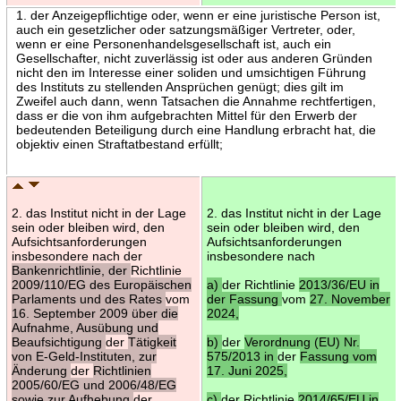
1. der Anzeigepflichtige oder, wenn er eine juristische Person ist,
auch ein gesetzlicher oder satzungsmäßiger Vertreter, oder,
wenn er eine Personenhandelsgesellschaft ist, auch ein
Gesellschafter, nicht zuverlässig ist oder aus anderen Gründen
nicht den im Interesse einer soliden und umsichtigen Führung
des Instituts zu stellenden Ansprüchen genügt; dies gilt im
Zweifel auch dann, wenn Tatsachen die Annahme rechtfertigen,
dass er die von ihm aufgebrachten Mittel für den Erwerb der
bedeutenden Beteiligung durch eine Handlung erbracht hat, die
objektiv einen Straftatbestand erfüllt;
2. das Institut nicht in der Lage
2. das Institut nicht in der Lage
sein oder bleiben wird, den
sein oder bleiben wird, den
Aufsichtsanforderungen
Aufsichtsanforderungen
insbesondere nach der
insbesondere nach
Bankenrichtlinie, der
Richtlinie
2009/110/EG des Europäischen
a)
der Richtlinie
2013/36/EU in
Parlaments und des Rates
vom
der Fassung
vom
27. November
16. September 2009 über die
2024,
Aufnahme, Ausübung und
Beaufsichtigung
der
Tätigkeit
b)
der
Verordnung (EU) Nr.
von E-Geld-Instituten, zur
575/2013 in
der
Fassung vom
Änderung
der
Richtlinien
17. Juni 2025,
2005/60/EG und 2006/48/EG
sowie zur Aufhebung
der
c)
der Richtlinie
2014/65/EU in