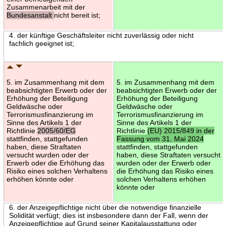
Zusammenarbeit mit der
Bundesanstalt
nicht bereit ist;
4. der künftige Geschäftsleiter nicht zuverlässig oder nicht
fachlich geeignet ist;
5. im Zusammenhang mit dem
5. im Zusammenhang mit dem
beabsichtigten Erwerb oder der
beabsichtigten Erwerb oder der
Erhöhung der Beteiligung
Erhöhung der Beteiligung
Geldwäsche oder
Geldwäsche oder
Terrorismusfinanzierung im
Terrorismusfinanzierung im
Sinne des Artikels 1 der
Sinne des Artikels 1 der
Richtlinie
2005/60/EG
Richtlinie
(EU) 2015/849 in der
stattfinden, stattgefunden
Fassung vom 31. Mai 2024
haben, diese Straftaten
stattfinden, stattgefunden
versucht wurden oder der
haben, diese Straftaten versucht
Erwerb oder die Erhöhung das
wurden oder der Erwerb oder
Risiko eines solchen Verhaltens
die Erhöhung das Risiko eines
erhöhen könnte oder
solchen Verhaltens erhöhen
könnte oder
6. der Anzeigepflichtige nicht über die notwendige finanzielle
Solidität verfügt; dies ist insbesondere dann der Fall, wenn der
Anzeigepflichtige auf Grund seiner Kapitalausstattung oder