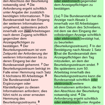
den Abschluss der Beurteilung
oder elektronisch
gegenüber
notwendig sind.
4
Die
dem Anzeigepflichtigen zu
Anforderung ergeht schriftlich
bestätigen.
unter Angabe der zusätzlich
benötigten Informationen.
5
Die
(1a)
1
Die Bundesanstalt hat die
Bundesanstalt hat den Eingang
Anzeige nach Absatz 1
der weiteren Informationen
innerhalb von 60 Arbeitstagen
umgehend, spätestens jedoch
ab dem Datum des Schreibens,
innerhalb von
zwei
Arbeitstagen
mit dem sie den Eingang der
nach deren Zugang schriftlich
vollständigen Anzeige schriftlich
gegenüber dem
oder elektronisch
bestätigt hat,
Anzeigepflichtigen zu
zu beurteilen
bestätigen.
6
Der
(Beurteilungszeitraum).
2
In der
Beurteilungszeitraum ist vom
Bestätigung nach Absatz 1 Satz
Zeitpunkt der Anforderung der
9
hat die Bundesanstalt dem
weiteren Informationen bis zu
Anzeigepflichtigen den Tag
deren Eingang bei der
mitzuteilen, an dem der
Bundesanstalt gehemmt.
7
Der
Beurteilungszeitraum endet.
3
Beurteilungszeitraum beträgt im
Bis spätestens zum 50.
Falle einer Hemmung nach Satz
Arbeitstag innerhalb des
6 höchstens 80 Arbeitstage.
8
Beurteilungszeitraums kann die
Die Bundesanstalt kann
Bundesanstalt schriftlich
oder
Ergänzungen oder
elektronisch
weitere
Klarstellungen zu diesen
Informationen anfordern, die für
Informationen anfordern; dies
den Abschluss der Beurteilung
führt nicht zu einer erneuten
notwendig sind.
4
Die
Hemmung des
Anforderung ergeht schriftlich
Beurteilungszeitraums.
9
oder elektronisch
unter Angabe