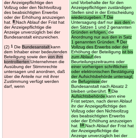
der Anzeigepflichtige den
und Vorbehalte der für den
Vollzug oder den Nichtvollzug
Anzeigepflichtigen zuständigen
des beabsichtigten Erwerbs
Stellen sind in der Entscheidung
oder der Erhöhung anzuzeigen
wiederzugeben.
7
Die
hat.
8
Nach Ablauf der Frist hat
Untersagung darf nur
aus den
in
der Anzeigepflichtige die
den Sätzen 1 und 2 genannten
Anzeige unverzüglich bei der
Gründen erfolgen,
die
Bundesanstalt einzureichen.
Anordnung nur aus den in Satz
1 genannten Gründen.
8
Der
(2)
1
Die
Bundesanstalt
kann
Vollzug des Erwerbs oder der
dem Inhaber einer bedeutenden
Erhöhung der Beteiligung
ist bis
Beteiligung sowie den
von ihm
zum Ablauf
des
kontrollierten
Unternehmen die
Beurteilungszeitraums oder
Ausübung der Stimmrechte
einer vorherigen schriftlichen
untersagen und anordnen, daß
oder elektronischen Bestätigung
über die Anteile nur mit ihrer
der Aufsichtsbehörde untersagt;
Zustimmung verfügt werden
die
Befugnisse
der
darf, wenn
Bundesanstalt nach Absatz 2
bleiben unberührt.
9
Die
Aufsichtsbehörde
kann eine
Frist setzen, nach deren Ablauf
ihr der Anzeigepflichtige den
Vollzug oder den Nichtvollzug
des beabsichtigten Erwerbs
oder der Erhöhung anzuzeigen
hat.
10
Nach Ablauf der Frist hat
der Anzeigepflichtige die
Anzeige unverzüglich bei der