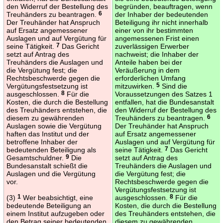
den Widerruf der Bestellung des
begründen, beauftragen, wenn
Treuhänders zu beantragen.
6
der Inhaber der bedeutenden
Der Treuhänder hat Anspruch
Beteiligung ihr nicht innerhalb
auf Ersatz angemessener
einer von ihr bestimmten
Auslagen und auf Vergütung für
angemessenen Frist einen
seine Tätigkeit.
7
Das Gericht
zuverlässigen Erwerber
setzt auf Antrag des
nachweist; die Inhaber der
Treuhänders die Auslagen und
Anteile haben bei der
die Vergütung fest; die
Veräußerung in dem
Rechtsbeschwerde gegen die
erforderlichen Umfang
Vergütungsfestsetzung ist
mitzuwirken.
5
Sind die
ausgeschlossen.
8
Für die
Voraussetzungen des Satzes 1
Kosten, die durch die Bestellung
entfallen, hat die Bundesanstalt
des Treuhänders entstehen, die
den Widerruf der Bestellung des
diesem zu gewährenden
Treuhänders zu beantragen.
6
Auslagen sowie die Vergütung
Der Treuhänder hat Anspruch
haften das Institut und der
auf Ersatz angemessener
betroffene Inhaber der
Auslagen und auf Vergütung für
bedeutenden Beteiligung als
seine Tätigkeit.
7
Das Gericht
Gesamtschuldner.
9
Die
setzt auf Antrag des
Bundesanstalt schießt die
Treuhänders die Auslagen und
Auslagen und die Vergütung
die Vergütung fest; die
vor.
Rechtsbeschwerde gegen die
Vergütungsfestsetzung ist
(3)
1
Wer beabsichtigt, eine
ausgeschlossen.
8
Für die
bedeutende Beteiligung an
Kosten, die durch die Bestellung
einem Institut aufzugeben oder
des Treuhänders entstehen, die
den Betrag seiner bedeutenden
diesem zu gewährenden