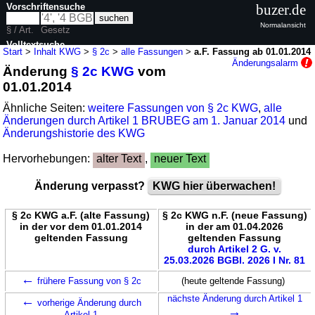
Vorschriftensuche
buzer.de
Normalansicht
§ / Art.
Gesetz
Volltextsuche
Start
>
Inhalt KWG
>
§ 2c
>
alle Fassungen
>
a.F. Fassung ab 01.01.2014
Änderungsalarm
Änderung
§ 2c KWG
vom
nur in KWG
01.01.2014
Ähnliche Seiten:
weitere Fassungen von § 2c KWG
,
alle
Änderungen durch Artikel 1 BRUBEG am 1. Januar 2014
und
Änderungshistorie des KWG
Hervorhebungen:
alter Text
,
neuer Text
Änderung verpasst?
KWG hier überwachen!
§ 2c KWG a.F. (alte Fassung)
§ 2c KWG n.F. (neue Fassung)
in der vor dem 01.01.2014
in der am 01.04.2026
geltenden Fassung
geltenden Fassung
durch Artikel 2 G. v.
25.03.2026 BGBl. 2026 I Nr. 81
←
frühere Fassung von § 2c
(heute geltende Fassung)
←
nächste Änderung durch Artikel 1
vorherige Änderung durch
→
Artikel 1