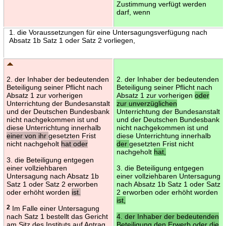
Zustimmung verfügt werden
darf, wenn
1. die Voraussetzungen für eine Untersagungsverfügung nach
Absatz 1b Satz 1 oder Satz 2 vorliegen,
2. der Inhaber der bedeutenden
2. der Inhaber der bedeutenden
Beteiligung seiner Pflicht nach
Beteiligung seiner Pflicht nach
Absatz 1 zur vorherigen
Absatz 1 zur vorherigen
oder
Unterrichtung der Bundesanstalt
zur unverzüglichen
und der Deutschen Bundesbank
Unterrichtung der Bundesanstalt
nicht nachgekommen ist und
und der Deutschen Bundesbank
diese Unterrichtung innerhalb
nicht nachgekommen ist und
einer von ihr
gesetzten Frist
diese Unterrichtung innerhalb
nicht nachgeholt
hat oder
der
gesetzten Frist nicht
nachgeholt
hat,
3. die Beteiligung entgegen
einer vollziehbaren
3. die Beteiligung entgegen
Untersagung nach Absatz 1b
einer vollziehbaren Untersagung
Satz 1 oder Satz 2 erworben
nach Absatz 1b Satz 1 oder Satz
oder erhöht worden
ist.
2 erworben oder erhöht worden
ist,
2
Im Falle einer Untersagung
nach Satz 1 bestellt das Gericht
4. der Inhaber der bedeutenden
am Sitz des Instituts auf Antrag
Beteiligung den Erwerb oder die