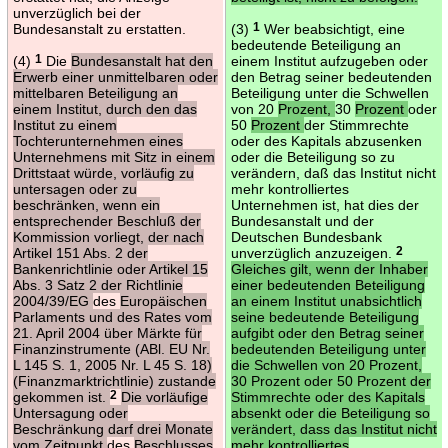
unverzüglich bei der
Bundesanstalt zu erstatten.
(3)
1
Wer beabsichtigt, eine
bedeutende Beteiligung an
(4)
1
Die
Bundesanstalt hat den
einem Institut aufzugeben oder
Erwerb einer unmittelbaren oder
den Betrag seiner bedeutenden
mittelbaren Beteiligung an
Beteiligung unter die Schwellen
einem Institut, durch den das
von 20
Prozent,
30
Prozent
oder
Institut zu einem
50
Prozent
der Stimmrechte
Tochterunternehmen eines
oder des Kapitals abzusenken
Unternehmens mit Sitz in einem
oder die Beteiligung so zu
Drittstaat würde, vorläufig zu
verändern, daß das Institut nicht
untersagen oder zu
mehr kontrolliertes
beschränken, wenn ein
Unternehmen ist, hat dies der
entsprechender Beschluß der
Bundesanstalt und der
Kommission vorliegt, der nach
Deutschen Bundesbank
Artikel 151 Abs. 2 der
unverzüglich anzuzeigen.
2
Bankenrichtlinie oder Artikel 15
Gleiches gilt, wenn der Inhaber
Abs. 3 Satz 2 der Richtlinie
einer bedeutenden Beteiligung
2004/39/EG
des
Europäischen
an einem Institut unabsichtlich
Parlaments und des Rates vom
seine bedeutende Beteiligung
21. April 2004 über Märkte für
aufgibt oder den Betrag seiner
Finanzinstrumente (ABl. EU Nr.
bedeutenden Beteiligung unter
L 145 S. 1, 2005 Nr. L 45 S. 18)
die Schwellen von 20 Prozent,
(Finanzmarktrichtlinie) zustande
30 Prozent oder 50 Prozent der
gekommen ist.
2
Die vorläufige
Stimmrechte oder des Kapitals
Untersagung oder
absenkt oder die Beteiligung so
Beschränkung darf drei Monate
verändert, dass das Institut nicht
vom Zeitpunkt
des
Beschlusses
mehr kontrolliertes