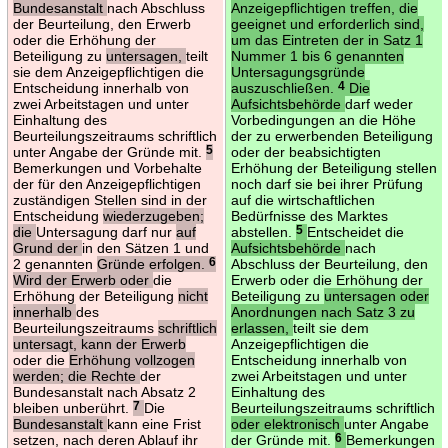
Bundesanstalt
nach Abschluss
Anzeigepflichtigen treffen, die
der Beurteilung, den Erwerb
geeignet und erforderlich sind,
oder die Erhöhung der
um das Eintreten der in Satz 1
Beteiligung zu
untersagen,
teilt
Nummer 1 bis 6 genannten
sie dem Anzeigepflichtigen die
Untersagungsgründe
Entscheidung innerhalb von
auszuschließen.
4
Die
zwei Arbeitstagen und unter
Aufsichtsbehörde
darf weder
Einhaltung des
Vorbedingungen an die Höhe
Beurteilungszeitraums schriftlich
der zu erwerbenden Beteiligung
unter Angabe der Gründe mit.
5
oder der beabsichtigten
Bemerkungen und Vorbehalte
Erhöhung der Beteiligung stellen
der für den Anzeigepflichtigen
noch darf sie bei ihrer Prüfung
zuständigen Stellen sind in der
auf die wirtschaftlichen
Entscheidung
wiederzugeben;
Bedürfnisse des Marktes
die
Untersagung darf nur
auf
abstellen.
5
Entscheidet die
Grund der
in den Sätzen 1 und
Aufsichtsbehörde
nach
2 genannten
Gründe erfolgen.
6
Abschluss der Beurteilung, den
Wird der Erwerb oder
die
Erwerb oder die Erhöhung der
Erhöhung der Beteiligung
nicht
Beteiligung zu
untersagen oder
innerhalb
des
Anordnungen nach Satz 3 zu
Beurteilungszeitraums
schriftlich
erlassen,
teilt sie dem
untersagt, kann der Erwerb
Anzeigepflichtigen die
oder die
Erhöhung vollzogen
Entscheidung innerhalb von
werden; die Rechte
der
zwei Arbeitstagen und unter
Bundesanstalt nach Absatz 2
Einhaltung des
bleiben unberührt.
7
Die
Beurteilungszeitraums schriftlich
Bundesanstalt
kann eine Frist
oder elektronisch
unter Angabe
setzen, nach deren Ablauf ihr
der Gründe mit.
6
Bemerkungen