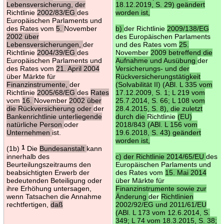
Lebensversicherung, der
18.12.2019, S. 29) geändert
Richtlinie
2002/83/EG
des
worden ist,
Europäischen Parlaments und
des Rates vom
5.
November
b)
der Richtlinie
2009/138/EG
2002 über
des Europäischen Parlaments
Lebensversicherungen,
der
und des Rates vom
25.
Richtlinie
2004/39/EG
des
November
2009 betreffend die
Europäischen Parlaments und
Aufnahme und Ausübung
der
des Rates vom
21. April 2004
Versicherungs- und der
über Märkte für
Rückversicherungstätigkeit
Finanzinstrumente,
der
(Solvabilität II) (ABl. L 335 vom
Richtlinie
2005/68/EG
des
Rates
17.12.2009, S. 1; L 219 vom
vom
16.
November
2002 über
25.7.2014, S. 66; L 108 vom
die Rückversicherung oder
der
28.4.2015, S. 8), die zuletzt
Bankenrichtlinie unterliegende
durch die
Richtlinie
(EU)
natürliche Person
oder
2018/843 (ABl. L 156 vom
Unternehmen
ist.
19.6.2018, S. 43) geändert
worden ist,
(1b)
1
Die
Bundesanstalt
kann
innerhalb des
c) der Richtlinie 2014/65/EU
des
Beurteilungszeitraums den
Europäischen Parlaments und
beabsichtigten Erwerb der
des Rates vom
15. Mai 2014
bedeutenden Beteiligung oder
über Märkte für
ihre Erhöhung untersagen,
Finanzinstrumente sowie zur
wenn Tatsachen die Annahme
Änderung
der
Richtlinien
rechtfertigen,
daß
2002/92/EG und 2011/61/EU
(ABl. L 173 vom 12.6.2014, S.
349; L 74 vom 18.3.2015, S. 38;