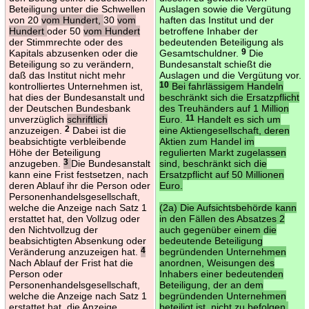
Beteiligung unter die Schwellen
Auslagen sowie die Vergütung
von 20
vom Hundert,
30
vom
haften das Institut und der
Hundert
oder 50
vom Hundert
betroffene Inhaber der
der Stimmrechte oder des
bedeutenden Beteiligung als
Kapitals abzusenken oder die
Gesamtschuldner.
9
Die
Beteiligung so zu verändern,
Bundesanstalt schießt die
daß das Institut nicht mehr
Auslagen und die Vergütung vor.
kontrolliertes Unternehmen ist,
10
Bei fahrlässigem Handeln
hat dies der Bundesanstalt und
beschränkt sich die Ersatzpflicht
der Deutschen Bundesbank
des Treuhänders auf 1 Million
unverzüglich
schriftlich
Euro.
11
Handelt es sich um
anzuzeigen.
2
Dabei ist die
eine Aktiengesellschaft, deren
beabsichtigte verbleibende
Aktien zum Handel im
Höhe der Beteiligung
regulierten Markt zugelassen
anzugeben.
3
Die Bundesanstalt
sind, beschränkt sich die
kann eine Frist festsetzen, nach
Ersatzpflicht auf 50 Millionen
deren Ablauf ihr die Person oder
Euro.
Personenhandelsgesellschaft,
welche die Anzeige nach Satz 1
(2a) Die Aufsichtsbehörde kann
erstattet hat, den Vollzug oder
in den Fällen des Absatzes 2
den Nichtvollzug der
auch gegenüber einem die
beabsichtigten Absenkung oder
bedeutende Beteiligung
Veränderung anzuzeigen hat.
4
begründenden Unternehmen
Nach Ablauf der Frist hat die
anordnen, Weisungen des
Person oder
Inhabers einer bedeutenden
Personenhandelsgesellschaft,
Beteiligung, der an dem
welche die Anzeige nach Satz 1
begründenden Unternehmen
erstattet hat, die Anzeige
beteiligt ist, nicht zu befolgen.