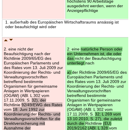
höchstens 90 Arbeitstage
ausgedehnt werden, wenn der
Anzeigepflichtige
1. außerhalb des Europäischen Wirtschaftsraums ansässig ist
oder beaufsichtigt wird oder
2. eine nicht der
2. eine
natürliche Person oder
Beaufsichtigung nach der
ein Unternehmen ist, die oder
Richtlinie 2009/65/EG des
das
nicht der Beaufsichtigung
Europäischen Parlaments und
unterliegt
nach
des Rates vom 13. Juli 2009 zur
Koordinierung der Rechts- und
a)
der Richtlinie 2009/65/EG des
Verwaltungsvorschriften
Europäischen Parlaments und
betreffend bestimmte
des Rates vom 13. Juli 2009 zur
Organismen für gemeinsame
Koordinierung der Rechts- und
Anlagen in Wertpapieren
Verwaltungsvorschriften
(OGAW) (ABl. L 302 vom
betreffend bestimmte
17.11.2009, S.
32), der
Organismen für gemeinsame
Richtlinie
92/49/EWG des Rates
Anlagen in Wertpapieren
vom
18. Juni 1992 zur
(OGAW) (ABl. L 302 vom
Koordinierung
der
Rechts- und
17.11.2009, S.
32; L 269 vom
Verwaltungsvorschriften für die
13.10.2010, S. 27), die zuletzt
Direktversicherung mit
durch die
Richtlinie
(EU)
Ausnahme der
2019/2162 (ABl. L 328
vom