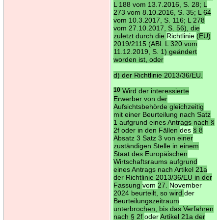
L 188 vom 13.7.2016, S. 28; L
273 vom 8.10.2016, S. 35; L 64
vom 10.3.2017, S. 116; L 278
vom 27.10.2017, S. 56), die
zuletzt durch die
Richtlinie
(EU)
2019/2115 (ABl. L 320 vom
11.12.2019, S. 1) geändert
worden ist, oder
d) der Richtlinie 2013/36/EU.
10
Wird der interessierte
Erwerber von der
Aufsichtsbehörde gleichzeitig
mit einer Beurteilung nach Satz
1 aufgrund eines Antrags nach §
2f oder in den Fällen
des
§ 8
Absatz 3 Satz 3 von einer
zuständigen Stelle in einem
Staat des Europäischen
Wirtschaftsraums aufgrund
eines Antrags nach Artikel 21a
der Richtlinie 2013/36/EU in der
Fassung
vom
27.
November
2024 beurteilt, so wird
der
Beurteilungszeitraum
unterbrochen, bis das Verfahren
nach § 2f
oder
Artikel 21a der