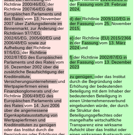
Richtlinie
2000/46/EG,
der
der
Fassung vom 28. Februar
Richtlinie
2007/64/EG des
2024,
Europäischen Parlaments und
des Rates
vom
13.
November
d) der
Richtlinie
2009/110/EG in
2007 über Zahlungsdienste im
der Fassung
vom
25.
November
Binnenmarkt, zur Änderung
der
2015,
Richtlinien 97/7/EG,
2002/65/EG, 2005/60/EG und
e)
der Richtlinie
(EU) 2015/2366
2006/48/EG sowie zur
in
der
Fassung
vom
13. März
Aufhebung der
Richtlinie
2024
und
97/5/EG,
der
Richtlinie
2002/87/EG des Europäischen
f)
der Richtlinie
2002/87/EG in
Parlaments und des Rates
vom
der Fassung
vom
13. Dezember
16. Dezember 2002 über die
2023
zusätzliche Beaufsichtigung der
Kreditinstitute,
zu genügen,
oder das Institut
Versicherungsunternehmen
und
durch die Begründung oder
Wertpapierfirmen eines
Erhöhung der bedeutenden
Finanzkonglomerats und
der
Beteiligung mit dem Inhaber der
Richtlinie
2006/49/EG des
bedeutenden Beteiligung in
Europäischen Parlaments und
einen Unternehmensverbund
des Rates
vom
14. Juni 2006
eingebunden würde, der durch
über die angemessene
die Struktur des
Eigenkapitalausstattung von
Beteiligungsgeflechtes oder
Wertpapierfirmen und
mangelhafte wirtschaftliche
Kreditinstituten zu genügen
Transparenz eine wirksame
oder das Institut durch die
Aufsicht über das Institut oder
Begründung oder Erhöhung der
einen wirksamen Austausch von