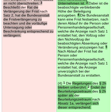
an nicht überschreiten.
3
Unternehmen ist.
3
Dabei ist die
Beschließt
der
Rat die
beabsichtigte verbleibende
Verlängerung der Frist
nach
Höhe der Beteiligung
Satz 2, hat die Bundesanstalt
anzugeben.
4
Die Bundesanstalt
die Fristverlängerung zu
kann eine Frist festsetzen, nach
beachten und die vorläufige
deren Ablauf ihr die Person oder
Untersagung oder
Personenhandelsgesellschaft,
Beschränkung entsprechend zu
welche die Anzeige nach Satz 1
verlängern.
erstattet hat, den Vollzug oder
den Nichtvollzug der
beabsichtigten Absenkung oder
Veränderung anzuzeigen hat.
5
Nach Ablauf der Frist hat die
Person oder
Personenhandelsgesellschaft,
welche die Anzeige nach Satz 1
erstattet hat, die Anzeige
unverzüglich bei der
Bundesanstalt zu erstatten.
(4)
1
Die
Regelungen
des
§ 2h
bleiben unberührt.
2
Endet der
Beurteilungszeitraum
des
§ 2h
später als
der
Beurteilungszeitraum
nach
Absatz 1a, verlängert sich
dieser entsprechend.