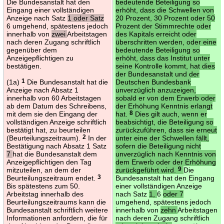
Die Bundesanstalt hat den
bedeutende Beteiligung so
Eingang einer vollständigen
erhöht, dass die Schwellen von
Anzeige nach Satz
1 oder Satz
20 Prozent, 30 Prozent oder 50
6 umgehend, spätestens jedoch
Prozent der Stimmrechte oder
innerhalb von
zwei
Arbeitstagen
des Kapitals erreicht oder
nach deren Zugang schriftlich
überschritten werden, oder eine
gegenüber dem
bedeutende Beteiligung so
Anzeigepflichtigen zu
erhöht, dass das Institut unter
bestätigen.
seine Kontrolle kommt, hat dies
der Bundesanstalt und der
(1a)
1
Die Bundesanstalt hat die
Deutschen Bundesbank
Anzeige nach Absatz 1
unverzüglich anzuzeigen,
innerhalb von 60 Arbeitstagen
sobald er von dem Erwerb oder
ab dem Datum des Schreibens,
der Erhöhung Kenntnis erlangt
mit dem sie den Eingang der
hat.
8
Dies gilt auch, wenn er
vollständigen Anzeige schriftlich
beabsichtigt, die Beteiligung so
bestätigt hat, zu beurteilen
zurückzuführen, dass sie erneut
(Beurteilungszeitraum).
2
In der
unter eine der Schwellen fällt,
Bestätigung nach Absatz 1 Satz
sofern die Beteiligung nicht
7
hat die Bundesanstalt dem
unverzüglich nach Kenntnis von
Anzeigepflichtigen den Tag
dem Erwerb oder der Erhöhung
mitzuteilen, an dem der
zurückgeführt wird.
9
Die
Beurteilungszeitraum endet.
3
Bundesanstalt hat den Eingang
Bis spätestens zum 50.
einer vollständigen Anzeige
Arbeitstag innerhalb des
nach Satz
1,
6
oder 7
Beurteilungszeitraums kann die
umgehend, spätestens jedoch
Bundesanstalt schriftlich weitere
innerhalb von
zehn
Arbeitstagen
Informationen anfordern, die für
nach deren Zugang schriftlich