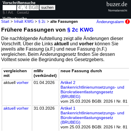
Vorschriftensuche
buzer.de
Normalansicht
§ / Art.
Gesetz
Volltextsuche
Start
>
Inhalt KWG
>
§ 2c
>
alte Fassungen
Änderungsalarm
Frühere Fassungen von
§ 2c KWG
nur in KWG
Die nachfolgende Aufstellung zeigt alle Änderungen dieser
Vorschrift. Über die Links
aktuell
und
vorher
können Sie
jeweils alte Fassung (a.F.) und neue Fassung (n.F.)
vergleichen. Beim Änderungsgesetz finden Sie dessen
Volltext sowie die Begründung des Gesetzgebers.
vergleichen
mWv
neue Fassung durch
mit
(verkündet)
aktuell
vorher
01.04.2026
Artikel 2
Bankenrichtlinienumsetzungs- und
Bürokratieentlastungsgesetz
(BRUBEG)
vom 25.03.2026 BGBl. 2026 I Nr. 81
aktuell
vorher
31.03.2026
Artikel 1
Bankenrichtlinienumsetzungs- und
Bürokratieentlastungsgesetz
(BRUBEG)
vom 25.03.2026 BGBl. 2026 I Nr. 81