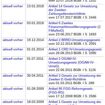
vom 10.07.2018 BGBl. I S. 1102
aktuell
vorher
13.01.2018
Artikel 14 Gesetz zur Umsetzung
der Zweiten
Zahlungsdiensterichtlinie
vom 17.07.2017 BGBl. I S. 2446
aktuell
vorher
03.01.2018
Artikel 6 Zweites
Finanzmarktnovellierungsgesetz (2.
FiMaNoG)
vom 23.06.2017 BGBl. I S. 1693
aktuell
vorher
19.12.2014
Artikel 2 BRRD-Umsetzungsgesetz
vom 10.12.2014 BGBl. I S. 2091
aktuell
vorher
01.01.2014
Artikel 1 CRD IV-Umsetzungsgesetz
vom 28.08.2013 BGBl. I S. 3395
aktuell
vorher
01.07.2011
Artikel 2 OGAW-IV-
Umsetzungsgesetz (OGAW-IV-
UmsG)
vom 22.06.2011 BGBl. I S. 1126
aktuell
vorher
30.04.2011
Artikel 2 Gesetz zur Umsetzung der
Zweiten E-Geld-Richtlinie
vom 01.03.2011 BGBl. I S. 288
aktuell
vorher
01.09.2009
Artikel 95 FGG-Reformgesetz
(FGG-RG)
vom 17.12.2008 BGBl. I S. 2586
aktuell
vorher
18.03.2009
Artikel 1 Gesetz zur Umsetzung der