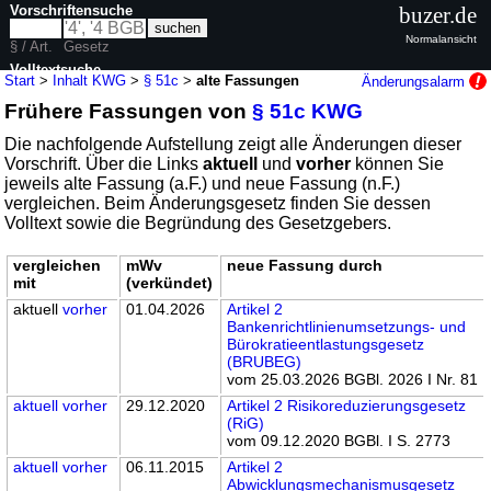
Vorschriftensuche
buzer.de
Normalansicht
§ / Art.
Gesetz
Volltextsuche
Start
>
Inhalt KWG
>
§ 51c
>
alte Fassungen
Änderungsalarm
Frühere Fassungen von
§ 51c KWG
nur in KWG
Die nachfolgende Aufstellung zeigt alle Änderungen dieser
Vorschrift. Über die Links
aktuell
und
vorher
können Sie
jeweils alte Fassung (a.F.) und neue Fassung (n.F.)
vergleichen. Beim Änderungsgesetz finden Sie dessen
Volltext sowie die Begründung des Gesetzgebers.
vergleichen
mWv
neue Fassung durch
mit
(verkündet)
aktuell
vorher
01.04.2026
Artikel 2
Bankenrichtlinienumsetzungs- und
Bürokratieentlastungsgesetz
(BRUBEG)
vom 25.03.2026 BGBl. 2026 I Nr. 81
aktuell
vorher
29.12.2020
Artikel 2 Risikoreduzierungsgesetz
(RiG)
vom 09.12.2020 BGBl. I S. 2773
aktuell
vorher
06.11.2015
Artikel 2
Abwicklungsmechanismusgesetz