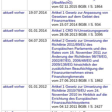
(AbwMechG)
vom 02.11.2015 BGBl. I S. 1864
aktuell
vorher
19.07.2014
Artikel 1 Gesetz zur Anpassung von
Gesetzen auf dem Gebiet des
Finanzmarktes
vom 15.07.2014 BGBl. I S. 934
aktuell
vorher
01.01.2014
Artikel 1 CRD IV-Umsetzungsgesetz
vom 28.08.2013 BGBl. I S. 3395
aktuell
vorher
04.07.2013
Artikel 2 Gesetz zur Umsetzung der
Richtlinie 2011/89/EU des
Europäischen Parlaments und des
Rates vom 16. November 2011 zur
Änderung der Richtlinien 98/78/EG,
2002/87/EG, 2006/48/EG und
2009/138/EG hinsichtlich der
zusätzlichen Beaufsichtigung der
Finanzunternehmen eines
Finanzkonglomerats
vom 27.06.2013 BGBl. I S. 1862
aktuell
vorher
01.01.2012
Artikel 1 Gesetz zur Umsetzung der
Richtlinie 2010/78/EU vom 24.
November 2010 im Hinblick auf die
Errichtung des Europäischen
Finanzaufsichtssystems
vom 04.12.2011 BGBl. I S. 2427