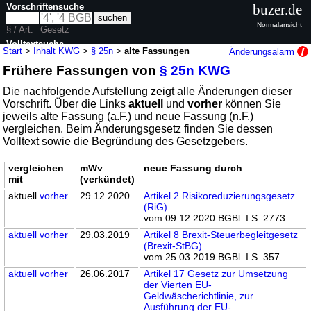
Vorschriftensuche
buzer.de
Normalansicht
§ / Art.
Gesetz
Volltextsuche
Start
>
Inhalt KWG
>
§ 25n
>
alte Fassungen
Änderungsalarm
Frühere Fassungen von
§ 25n KWG
nur in KWG
Die nachfolgende Aufstellung zeigt alle Änderungen dieser
Vorschrift. Über die Links
aktuell
und
vorher
können Sie
jeweils alte Fassung (a.F.) und neue Fassung (n.F.)
vergleichen. Beim Änderungsgesetz finden Sie dessen
Volltext sowie die Begründung des Gesetzgebers.
vergleichen
mWv
neue Fassung durch
mit
(verkündet)
aktuell
vorher
29.12.2020
Artikel 2 Risikoreduzierungsgesetz
(RiG)
vom 09.12.2020 BGBl. I S. 2773
aktuell
vorher
29.03.2019
Artikel 8 Brexit-Steuerbegleitgesetz
(Brexit-StBG)
vom 25.03.2019 BGBl. I S. 357
aktuell
vorher
26.06.2017
Artikel 17 Gesetz zur Umsetzung
der Vierten EU-
Geldwäscherichtlinie, zur
Ausführung der EU-