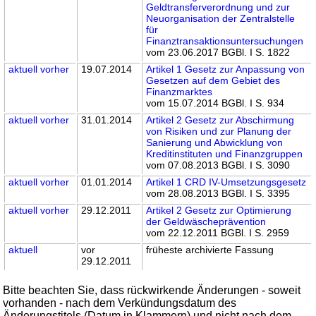
Geldtransferverordnung und zur
Neuorganisation der Zentralstelle
für
Finanztransaktionsuntersuchungen
vom 23.06.2017 BGBl. I S. 1822
aktuell
vorher
19.07.2014
Artikel 1 Gesetz zur Anpassung von
Gesetzen auf dem Gebiet des
Finanzmarktes
vom 15.07.2014 BGBl. I S. 934
aktuell
vorher
31.01.2014
Artikel 2 Gesetz zur Abschirmung
von Risiken und zur Planung der
Sanierung und Abwicklung von
Kreditinstituten und Finanzgruppen
vom 07.08.2013 BGBl. I S. 3090
aktuell
vorher
01.01.2014
Artikel 1 CRD IV-Umsetzungsgesetz
vom 28.08.2013 BGBl. I S. 3395
aktuell
vorher
29.12.2011
Artikel 2 Gesetz zur Optimierung
der Geldwäscheprävention
vom 22.12.2011 BGBl. I S. 2959
aktuell
vor
früheste archivierte Fassung
29.12.2011
Bitte beachten Sie, dass rückwirkende Änderungen - soweit
vorhanden - nach dem Verkündungsdatum des
Änderungstitels (Datum in Klammern) und nicht nach dem