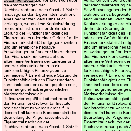
Dezember 2012
das Vorhalten von über
Vorhalten von über die A
die Anforderungen der
der Rechtsverordnung na
Rechtsverordnung nach Absatz 1 Satz 9
Satz 9 hinausgehenden E
hinausgehenden Eigenmitteln während
während eines begrenzte
eines begrenzten Zeitraums auch
auch verlangen, wenn di
verlangen, wenn diese Kapitalstärkung
Kapitalstärkung erforderli
erforderlich ist, um einer drohenden
drohenden Störung der
Störung der Funktionsfähigkeit des
Funktionsfähigkeit des F
Finanzmarktes oder einer Gefahr für die
oder einer Gefahr für die
Finanzmarktstabilität entgegenzuwirken
Finanzmarktstabilität en
und um erhebliche negative
und um erhebliche negat
Auswirkungen auf andere Unternehmen
Auswirkungen auf ander
des Finanzsektors sowie auf das
des Finanzsektors sowie 
allgemeine Vertrauen der Einleger und
allgemeine Vertrauen der
anderer Marktteilnehmer in ein
anderer Marktteilnehmer 
funktionsfähiges Finanzsystem zu
funktionsfähiges Finanzs
vermeiden.
3
Eine drohende Störung der
vermeiden.
3
Eine drohen
Funktionsfähigkeit des Finanzmarktes
Funktionsfähigkeit des F
kann insbesondere dann gegeben sein,
kann insbesondere dann 
wenn aufgrund außergewöhnlicher
wenn aufgrund außergew
Marktverhältnisse die
Marktverhältnisse die
Refinanzierungsfähigkeit mehrerer für
Refinanzierungsfähigkeit
den Finanzmarkt relevanter Institute
den Finanzmarkt relevante
beeinträchtigt zu werden droht.
4
In
beeinträchtigt zu werden
diesem Fall kann die Bundesanstalt die
diesem Fall kann die Bun
Beurteilung der Angemessenheit der
Beurteilung der Angemes
Eigenmittel nach von der
Eigenmittel nach von der
Rechtsverordnung nach Absatz 1 Satz 9
Rechtsverordnung nach A