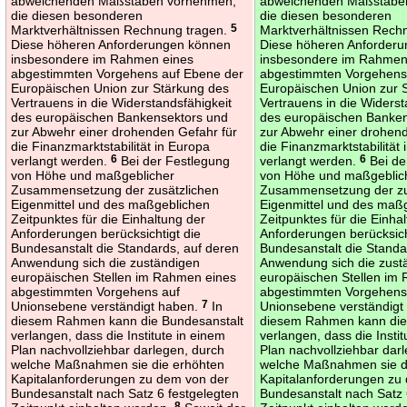
abweichenden Maßstäben vornehmen,
abweichenden Maßstäbe
die diesen besonderen
die diesen besonderen
Marktverhältnissen Rechnung tragen.
5
Marktverhältnissen Rech
Diese höheren Anforderungen können
Diese höheren Anforder
insbesondere im Rahmen eines
insbesondere im Rahmen
abgestimmten Vorgehens auf Ebene der
abgestimmten Vorgehens
Europäischen Union zur Stärkung des
Europäischen Union zur 
Vertrauens in die Widerstandsfähigkeit
Vertrauens in die Widerst
des europäischen Bankensektors und
des europäischen Banke
zur Abwehr einer drohenden Gefahr für
zur Abwehr einer drohend
die Finanzmarktstabilität in Europa
die Finanzmarktstabilität
verlangt werden.
6
Bei der Festlegung
verlangt werden.
6
Bei de
von Höhe und maßgeblicher
von Höhe und maßgeblic
Zusammensetzung der zusätzlichen
Zusammensetzung der zu
Eigenmittel und des maßgeblichen
Eigenmittel und des maß
Zeitpunktes für die Einhaltung der
Zeitpunktes für die Einha
Anforderungen berücksichtigt die
Anforderungen berücksich
Bundesanstalt die Standards, auf deren
Bundesanstalt die Standa
Anwendung sich die zuständigen
Anwendung sich die zust
europäischen Stellen im Rahmen eines
europäischen Stellen im
abgestimmten Vorgehens auf
abgestimmten Vorgehens
Unionsebene verständigt haben.
7
In
Unionsebene verständigt
diesem Rahmen kann die Bundesanstalt
diesem Rahmen kann die
verlangen, dass die Institute in einem
verlangen, dass die Instit
Plan nachvollziehbar darlegen, durch
Plan nachvollziehbar dar
welche Maßnahmen sie die erhöhten
welche Maßnahmen sie d
Kapitalanforderungen zu dem von der
Kapitalanforderungen zu
Bundesanstalt nach Satz 6 festgelegten
Bundesanstalt nach Satz 
8