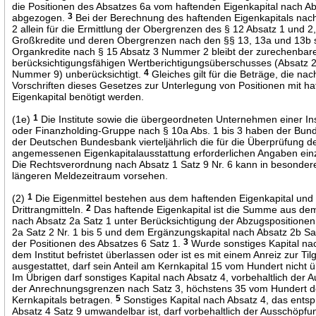
die Positionen des Absatzes 6a vom haftenden Eigenkapital nach Ab
abgezogen.
3
Bei der Berechnung des haftenden Eigenkapitals nach
2 allein für die Ermittlung der Obergrenzen des § 12 Absatz 1 und 2
Großkredite und deren Obergrenzen nach den §§ 13, 13a und 13b 
Organkredite nach § 15 Absatz 3 Nummer 2 bleibt der zurechenbare
berücksichtigungsfähigen Wertberichtigungsüberschusses (Absatz 2
Nummer 9) unberücksichtigt.
4
Gleiches gilt für die Beträge, die na
Vorschriften dieses Gesetzes zur Unterlegung von Positionen mit h
Eigenkapital benötigt werden.
(1e)
1
Die Institute sowie die übergeordneten Unternehmen einer In
oder Finanzholding-Gruppe nach § 10a Abs. 1 bis 3 haben der Bun
der Deutschen Bundesbank vierteljährlich die für die Überprüfung d
angemessenen Eigenkapitalausstattung erforderlichen Angaben ein
Die Rechtsverordnung nach Absatz 1 Satz 9 Nr. 6 kann in besonder
längeren Meldezeitraum vorsehen.
(2)
1
Die Eigenmittel bestehen aus dem haftenden Eigenkapital und
Drittrangmitteln.
2
Das haftende Eigenkapital ist die Summe aus dem
nach Absatz 2a Satz 1 unter Berücksichtigung der Abzugspositione
2a Satz 2 Nr. 1 bis 5 und dem Ergänzungskapital nach Absatz 2b Sa
der Positionen des Absatzes 6 Satz 1.
3
Wurde sonstiges Kapital na
dem Institut befristet überlassen oder ist es mit einem Anreiz zur Ti
ausgestattet, darf sein Anteil am Kernkapital 15 vom Hundert nicht 
Im Übrigen darf sonstiges Kapital nach Absatz 4, vorbehaltlich der
der Anrechnungsgrenzen nach Satz 3, höchstens 35 vom Hundert 
Kernkapitals betragen.
5
Sonstiges Kapital nach Absatz 4, das ents
Absatz 4 Satz 9 umwandelbar ist, darf vorbehaltlich der Ausschöpfu