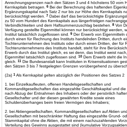
Anrechnungsgrenzen nach den Sätzen 3 und 4 höchstens 50 vom H
Kernkapitals betragen.
6
Bei der Berechnung des haftenden Eigenka
Ergänzungskapital nach Satz 2 nur bis zur Höhe des Kernkapitals n
berücksichtigt werden.
7
Dabei darf das berücksichtigte Ergänzungsk
zu 50 vom Hundert des Kernkapitals aus längerfristigen nachrangig
Verbindlichkeiten und dem Haftsummenzuschlag bestehen.
8
Von Dr
Verfügung gestellte Eigenmittel können nur berücksichtigt werden,
Institut tatsächlich zugeflossen sind.
9
Der Erwerb von Eigenmitteln d
durch einen für Rechnung des Instituts handelnden Dritten, durch e
Tochterunternehmen des Instituts oder durch einen Dritten, der fü
Tochterunternehmens des Instituts handelt, steht für ihre Berücksic
Erwerb durch das Institut gleich, es sei denn, das Institut weist nach
Eigenmittel tatsächlich zugeflossen sind.
10
Dem Erwerb steht die 
gleich.
11
Die Bundesanstalt kann Instituten in Krisensituationen gest
den Sätzen 3 bis 7 festgelegten Grenzen vorübergehend zu übersch
(2a)
1
Als Kernkapital gelten abzüglich der Positionen des Satzes 2
1. bei Einzelkaufleuten, offenen Handelsgesellschaften und
Kommanditgesellschaften das eingezahlte Geschäftskapital und di
nach Abzug der Entnahmen des Inhabers oder der persönlich haft
Gesellschafter und der diesen gewährten Kredite sowie eines
Schuldenüberhanges beim freien Vermögen des Inhabers;
2. bei Aktiengesellschaften, Kommanditgesellschaften auf Aktien un
Gesellschaften mit beschränkter Haftung das eingezahlte Grund- o
Stammkapital ohne die Aktien, die mit einem nachzuzahlenden Vorz
Verteilung des Gewinns ausgestattet sind (kumulative Vorzugsaktien