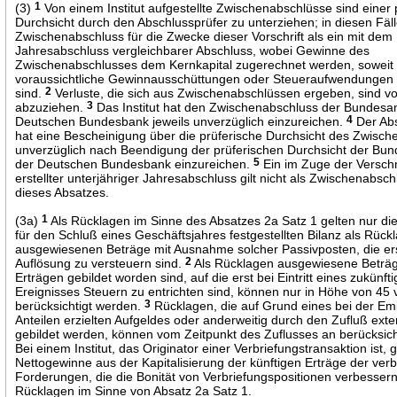
(3)
1
Von einem Institut aufgestellte Zwischenabschlüsse sind einer 
Durchsicht durch den Abschlussprüfer zu unterziehen; in diesen Fälle
Zwischenabschluss für die Zwecke dieser Vorschrift als ein mit dem
Jahresabschluss vergleichbarer Abschluss, wobei Gewinne des
Zwischenabschlusses dem Kernkapital zugerechnet werden, soweit s
voraussichtliche Gewinnausschüttungen oder Steueraufwendunge
sind.
2
Verluste, die sich aus Zwischenabschlüssen ergeben, sind v
abzuziehen.
3
Das Institut hat den Zwischenabschluss der Bundesan
Deutschen Bundesbank jeweils unverzüglich einzureichen.
4
Der Abs
hat eine Bescheinigung über die prüferische Durchsicht des Zwisc
unverzüglich nach Beendigung der prüferischen Durchsicht der Bun
der Deutschen Bundesbank einzureichen.
5
Ein im Zuge der Versc
erstellter unterjähriger Jahresabschluss gilt nicht als Zwischenabsc
dieses Absatzes.
(3a)
1
Als Rücklagen im Sinne des Absatzes 2a Satz 1 gelten nur die 
für den Schluß eines Geschäftsjahres festgestellten Bilanz als Rück
ausgewiesenen Beträge mit Ausnahme solcher Passivposten, die erst
Auflösung zu versteuern sind.
2
Als Rücklagen ausgewiesene Beträg
Erträgen gebildet worden sind, auf die erst bei Eintritt eines zukünft
Ereignisses Steuern zu entrichten sind, können nur in Höhe von 45
berücksichtigt werden.
3
Rücklagen, die auf Grund eines bei der Em
Anteilen erzielten Aufgeldes oder anderweitig durch den Zufluß exter
gebildet werden, können vom Zeitpunkt des Zuflusses an berücksic
Bei einem Institut, das Originator einer Verbriefungstransaktion ist, g
Nettogewinne aus der Kapitalisierung der künftigen Erträge der verb
Forderungen, die die Bonität von Verbriefungspositionen verbessern,
Rücklagen im Sinne von Absatz 2a Satz 1.