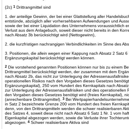
(2c)
1
Drittrangmittel sind
1. der anteilige Gewinn, der bei einer Glattstellung aller Handelsbu
entstünde, abzüglich aller vorhersehbaren Aufwendungen und Auss
sowie der bei einer Liquidation des Unternehmens voraussichtlich 
Verlust aus dem Anlagebuch, soweit dieser nicht bereits in den Korr
nach Absatz 3b berücksichtigt wird (Nettogewinn),
2. die kurzfristigen nachrangigen Verbindlichkeiten im Sinne des Ab
3. Positionen, die allein wegen einer Kappung nach Absatz 2 Satz 6 
Ergänzungskapital berücksichtigt werden können.
2
Die vorstehend genannten Positionen können nur bis zu einem Bet
Drittrangmittel berücksichtigt werden, der zusammen mit dem Ergän
nach Absatz 2b, das nicht zur Unterlegung der Adressenausfallrisik
operationellen Risikos nach den Vorgaben dieses Gesetzes benötigt 
Ergänzungskapital), 250 vom Hundert des Kernkapitals nach Absatz 
zur Unterlegung der Adressenausfallrisiken und des operationellen 
den Vorgaben dieses Gesetzes benötigt wird (freies Kernkapital), nic
(anrechenbare Drittrangmittel).
3
Bei Wertpapierhandelsunternehmen
in Satz 2 bezeichnete Grenze 200 vom Hundert des freien Kernkapita
denn, von den Drittrangmitteln werden die schwer realisierbaren Akt
des Satzes 4, soweit diese nicht nach Absatz 6 Satz 1 Nr. 1 vom ha
Eigenkapital abgezogen werden, sowie die Verluste ihrer Tochteru
abgezogen.
4
Schwer realisierbare Aktiva sind