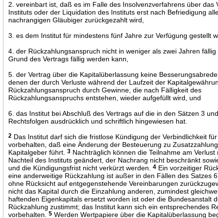
2. vereinbart ist, daß es im Falle des Insolvenzverfahrens über da
Instituts oder der Liquidation des Instituts erst nach Befriedigung alle
nachrangigen Gläubiger zurückgezahlt wird,
3. es dem Institut für mindestens fünf Jahre zur Verfügung gestellt w
4. der Rückzahlungsanspruch nicht in weniger als zwei Jahren fällig
Grund des Vertrags fällig werden kann,
5. der Vertrag über die Kapitalüberlassung keine Besserungsabrede
denen der durch Verluste während der Laufzeit der Kapitalgewähru
Rückzahlungsanspruch durch Gewinne, die nach Fälligkeit des
Rückzahlungsanspruchs entstehen, wieder aufgefüllt wird, und
6. das Institut bei Abschluß des Vertrags auf die in den Sätzen 3 u
Rechtsfolgen ausdrücklich und schriftlich hingewiesen hat.
2
Das Institut darf sich die fristlose Kündigung der Verbindlichkeit für
vorbehalten, daß eine Änderung der Besteuerung zu Zusatzzahlun
Kapitalgeber führt.
3
Nachträglich können die Teilnahme am Verlust 
Nachteil des Instituts geändert, der Nachrang nicht beschränkt sowie
und die Kündigungsfrist nicht verkürzt werden.
4
Ein vorzeitiger Rü
eine anderweitige Rückzahlung ist außer in den Fällen des Satzes 6
ohne Rücksicht auf entgegenstehende Vereinbarungen zurückzuge
nicht das Kapital durch die Einzahlung anderen, zumindest gleichwe
haftenden Eigenkapitals ersetzt worden ist oder die Bundesanstalt d
Rückzahlung zustimmt; das Institut kann sich ein entsprechendes Re
vorbehalten.
5
Werden Wertpapiere über die Kapitalüberlassung beg