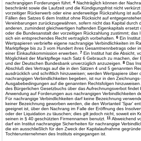
nachrangigen Forderungen führt.
4
Nachträglich können der Nachra
beschränkt sowie die Laufzeit und die Kündigungsfrist nicht verkürz
vorzeitiger Rückerwerb oder eine anderweitige Rückzahlung ist auß
Fällen des Satzes 6 dem Institut ohne Rücksicht auf entgegensteh
Vereinbarungen zurückzugewähren, sofern nicht das Kapital durch 
anderen, zumindest gleichwertigen haftenden Eigenkapitals ersetzt 
oder die Bundesanstalt der vorzeitigen Rückzahlung zustimmt; das I
sich ein entsprechendes Recht vertraglich vorbehalten.
6
Ein Institut
Wertpapieren verbriefte eigene nachrangige Verbindlichkeiten im 
Marktpflege bis zu 3 vom Hundert ihres Gesamtnennbetrags oder 
einer Einkaufskommission erwerben.
7
Ein Institut hat die Absicht, v
Möglichkeit der Marktpflege nach Satz 6 Gebrauch zu machen, der
und der Deutschen Bundesbank unverzüglich anzuzeigen.
8
Das Inst
Abschluß des Vertrags auf die in den Sätzen 4 und 5 genannten Re
ausdrücklich und schriftlich hinzuweisen; werden Wertpapiere über 
nachrangigen Verbindlichkeiten begeben, ist nur in den Zeichnungs
Ausgabebedingungen auf die genannten Rechtsfolgen hinzuweisen
des Bürgerlichen Gesetzbuchs über das Aufrechnungsverbot findet 
Anwendung auf Forderungen aus nachrangigen Verbindlichkeiten des
Für nachrangige Verbindlichkeiten darf keine Bezeichnung verwende
keiner Bezeichnung geworben werden, die den Wortanteil 'Spar' ent
geeignet ist, über den Nachrang im Falle der Eröffnung des Insolve
oder der Liquidation zu täuschen; dies gilt jedoch nicht, soweit ein Kr
seinen in § 40 geschützten Firmennamen benutzt.
11
Abweichend vo
darf ein Institut nachrangige Sicherheiten für nachrangige Verbindlic
die ein ausschließlich für den Zweck der Kapitalaufnahme gegründe
Tochterunternehmen des Instituts eingegangen ist.