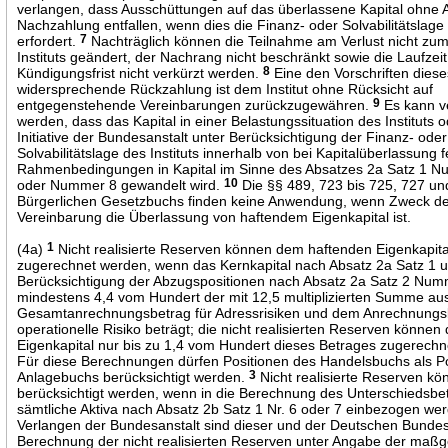
verlangen, dass Ausschüttungen auf das überlassene Kapital ohne 
Nachzahlung entfallen, wenn dies die Finanz- oder Solvabilitätslage 
erfordert.
7
Nachträglich können die Teilnahme am Verlust nicht zum
Instituts geändert, der Nachrang nicht beschränkt sowie die Laufzeit
Kündigungsfrist nicht verkürzt werden.
8
Eine den Vorschriften dies
widersprechende Rückzahlung ist dem Institut ohne Rücksicht auf
entgegenstehende Vereinbarungen zurückzugewähren.
9
Es kann v
werden, dass das Kapital in einer Belastungssituation des Instituts o
Initiative der Bundesanstalt unter Berücksichtigung der Finanz- oder
Solvabilitätslage des Instituts innerhalb von bei Kapitalüberlassung 
Rahmenbedingungen in Kapital im Sinne des Absatzes 2a Satz 1 N
oder Nummer 8 gewandelt wird.
10
Die §§ 489, 723 bis 725, 727 un
Bürgerlichen Gesetzbuchs finden keine Anwendung, wenn Zweck d
Vereinbarung die Überlassung von haftendem Eigenkapital ist.
(4a)
1
Nicht realisierte Reserven können dem haftenden Eigenkapita
zugerechnet werden, wenn das Kernkapital nach Absatz 2a Satz 1 u
Berücksichtigung der Abzugspositionen nach Absatz 2a Satz 2 Num
mindestens 4,4 vom Hundert der mit 12,5 multiplizierten Summe a
Gesamtanrechnungsbetrag für Adressrisiken und dem Anrechnungsb
operationelle Risiko beträgt; die nicht realisierten Reserven könne
Eigenkapital nur bis zu 1,4 vom Hundert dieses Betrages zugerech
Für diese Berechnungen dürfen Positionen des Handelsbuchs als P
Anlagebuchs berücksichtigt werden.
3
Nicht realisierte Reserven kö
berücksichtigt werden, wenn in die Berechnung des Unterschiedsbet
sämtliche Aktiva nach Absatz 2b Satz 1 Nr. 6 oder 7 einbezogen we
Verlangen der Bundesanstalt sind dieser und der Deutschen Bunde
Berechnung der nicht realisierten Reserven unter Angabe der maßg