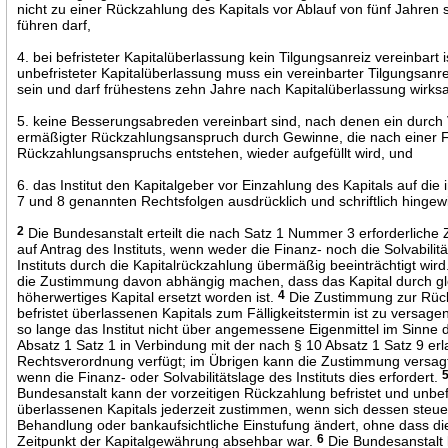
nicht zu einer Rückzahlung des Kapitals vor Ablauf von fünf Jahren 
führen darf,
4. bei befristeter Kapitalüberlassung kein Tilgungsanreiz vereinbart i
unbefristeter Kapitalüberlassung muss ein vereinbarter Tilgungsanr
sein und darf frühestens zehn Jahre nach Kapitalüberlassung wirk
5. keine Besserungsabreden vereinbart sind, nach denen ein durch 
ermäßigter Rückzahlungsanspruch durch Gewinne, die nach einer Fä
Rückzahlungsanspruchs entstehen, wieder aufgefüllt wird, und
6. das Institut den Kapitalgeber vor Einzahlung des Kapitals auf die
7 und 8 genannten Rechtsfolgen ausdrücklich und schriftlich hingew
2
Die Bundesanstalt erteilt die nach Satz 1 Nummer 3 erforderlich
auf Antrag des Instituts, wenn weder die Finanz- noch die Solvabilit
Instituts durch die Kapitalrückzahlung übermäßig beeinträchtigt wir
die Zustimmung davon abhängig machen, dass das Kapital durch gl
höherwertiges Kapital ersetzt worden ist.
4
Die Zustimmung zur Rüc
befristet überlassenen Kapitals zum Fälligkeitstermin ist zu versage
so lange das Institut nicht über angemessene Eigenmittel im Sinne 
Absatz 1 Satz 1 in Verbindung mit der nach § 10 Absatz 1 Satz 9 er
Rechtsverordnung verfügt; im Übrigen kann die Zustimmung versag
wenn die Finanz- oder Solvabilitätslage des Instituts dies erfordert.
Bundesanstalt kann der vorzeitigen Rückzahlung befristet und unbef
überlassenen Kapitals jederzeit zustimmen, wenn sich dessen steue
Behandlung oder bankaufsichtliche Einstufung ändert, ohne dass d
Zeitpunkt der Kapitalgewährung absehbar war.
6
Die Bundesanstalt