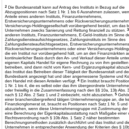
2
Die Bundesanstalt kann auf Antrag des Instituts in Bezug auf die
Abzugspositionen nach Satz 1 Nr. 1 bis 6 Ausnahmen zulassen, wenn
Anteile eines anderen Instituts, Finanzunternehmens,
Erstversicherungsunternehmens oder Rückversicherungsunternehm
Versicherungs-Holdinggesellschaft vorübergehend besitzt, um das b
Unternehmen zwecks Sanierung und Rettung finanziell zu stützen.
anderen Instituts, Finanzunternehmens, E-GeId-Instituts im Sinne d
Zahlungsdiensteaufsichtsgesetzes, Zahlungsinstituts im Sinne des
Zahlungsdiensteaufsichtsgesetzes, Erstversicherungsunternehmen
Rückversicherungsunternehmens oder einer Versicherungs-Holdingg
die ein Institut nur vorübergehend hält, um an den Finanzmärkten a
kontinuierlicher Basis durch den An- und Verkauf dieser Anteile unte
eigenen Kapitals Handel für eigene Rechnung zu von ihm gestellte
betreiben, sind dann nicht vom Kern- und Ergänzungskapital abzuz
das Institut das Betreiben dieser Tätigkeit der Bundesanstalt und d
Bundesbank angezeigt hat und über angemessene Systeme und Kon
den Handel mit diesen Anteilen verfügt.
4
Ein Institut braucht Positi
1 Nr. 1 bis 4, die es selbst oder das ihm übergeordnete Unternehm
oder freiwillig in die Zusammenfassung nach den §§ 10a, 13b Abs. 
nach § 12 Abs. 2 Satz 1 und 2 einbezieht, nicht abzuziehen.
5
Gehört
einer branchenübergreifend tätigen Unternehmensgruppe an, die k
Finanzkonglomerat ist, braucht es Positionen nach Satz 1 Nr. 5 und 
abzuziehen, wenn diese Unternehmensgruppe mit Zustimmung der 
eine Berechnung der Eigenkapitalausstattung nach Maßgabe einer d
Rechtsverordnung nach § 10b Abs. 1 Satz 2 näher bestimmten
Berechnungsmethoden zusätzlich durchführt und das Institut und di
Unternehmen in entsprechender Anwendung der Kriterien des § 10b