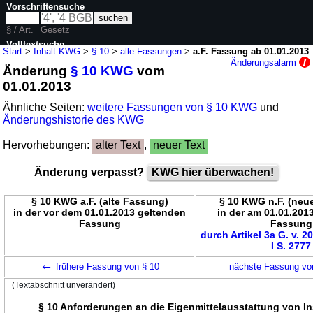
Vorschriftensuche
§ / Art.
Gesetz
Volltextsuche
Start
>
Inhalt KWG
>
§ 10
>
alle Fassungen
>
a.F. Fassung ab 01.01.2013
Änderungsalarm
Änderung
§ 10 KWG
vom
nur in KWG
01.01.2013
Ähnliche Seiten:
weitere Fassungen von § 10 KWG
und
Änderungshistorie des KWG
Hervorhebungen:
alter Text
,
neuer Text
Änderung verpasst?
KWG hier überwachen!
§ 10 KWG a.F. (alte Fassung)
§ 10 KWG n.F. (neu
in der vor dem 01.01.2013 geltenden
in der am 01.01.201
Fassung
Fassung
durch Artikel 3a G. v. 2
I S. 2777
←
frühere Fassung von § 10
nächste Fassung vo
(Textabschnitt unverändert)
§ 10 Anforderungen an die Eigenmittelausstattung von In