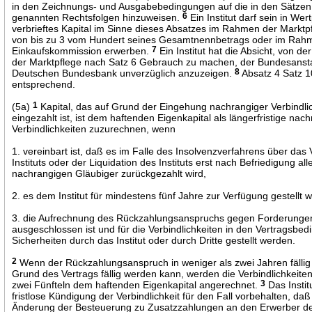
in den Zeichnungs- und Ausgabebedingungen auf die in den Sätzen
genannten Rechtsfolgen hinzuweisen.
6
Ein Institut darf sein in We
verbrieftes Kapital im Sinne dieses Absatzes im Rahmen der Marktp
von bis zu 3 vom Hundert seines Gesamtnennbetrags oder im Rah
Einkaufskommission erwerben.
7
Ein Institut hat die Absicht, von de
der Marktpflege nach Satz 6 Gebrauch zu machen, der Bundesansta
Deutschen Bundesbank unverzüglich anzuzeigen.
8
Absatz 4 Satz 10
entsprechend.
(5a)
1
Kapital, das auf Grund der Eingehung nachrangiger Verbindli
eingezahlt ist, ist dem haftenden Eigenkapital als längerfristige nac
Verbindlichkeiten zuzurechnen, wenn
1. vereinbart ist, daß es im Falle des Insolvenzverfahrens über da
Instituts oder der Liquidation des Instituts erst nach Befriedigung alle
nachrangigen Gläubiger zurückgezahlt wird,
2. es dem Institut für mindestens fünf Jahre zur Verfügung gestellt 
3. die Aufrechnung des Rückzahlungsanspruchs gegen Forderungen 
ausgeschlossen ist und für die Verbindlichkeiten in den Vertragsbe
Sicherheiten durch das Institut oder durch Dritte gestellt werden.
2
Wenn der Rückzahlungsanspruch in weniger als zwei Jahren fällig 
Grund des Vertrags fällig werden kann, werden die Verbindlichkeite
zwei Fünfteln dem haftenden Eigenkapital angerechnet.
3
Das Institu
fristlose Kündigung der Verbindlichkeit für den Fall vorbehalten, daß
Änderung der Besteuerung zu Zusatzzahlungen an den Erwerber d