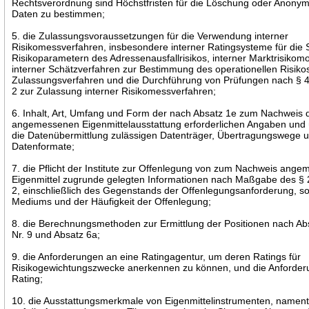
Rechtsverordnung sind Höchstfristen für die Löschung oder Anonym
Daten zu bestimmen;
5. die Zulassungsvoraussetzungen für die Verwendung interner
Risikomessverfahren, insbesondere interner Ratingsysteme für die
Risikoparametern des Adressenausfallrisikos, interner Marktrisikom
interner Schätzverfahren zur Bestimmung des operationellen Risiko
Zulassungsverfahren und die Durchführung von Prüfungen nach § 4
2 zur Zulassung interner Risikomessverfahren;
6. Inhalt, Art, Umfang und Form der nach Absatz 1e zum Nachweis 
angemessenen Eigenmittelausstattung erforderlichen Angaben und ü
die Datenübermittlung zulässigen Datenträger, Übertragungswege 
Datenformate;
7. die Pflicht der Institute zur Offenlegung von zum Nachweis ang
Eigenmittel zugrunde gelegten Informationen nach Maßgabe des § 
2, einschließlich des Gegenstands der Offenlegungsanforderung, s
Mediums und der Häufigkeit der Offenlegung;
8. die Berechnungsmethoden zur Ermittlung der Positionen nach Ab
Nr. 9 und Absatz 6a;
9. die Anforderungen an eine Ratingagentur, um deren Ratings für
Risikogewichtungszwecke anerkennen zu können, und die Anforde
Rating;
10. die Ausstattungsmerkmale von Eigenmittelinstrumenten, namentl