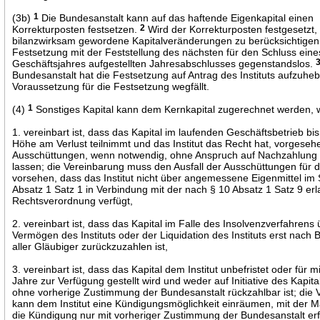
(3b)
1
Die Bundesanstalt kann auf das haftende Eigenkapital einen
Korrekturposten festsetzen.
2
Wird der Korrekturposten festgesetzt,
bilanzwirksam gewordene Kapitalveränderungen zu berücksichtigen,
Festsetzung mit der Feststellung des nächsten für den Schluss eine
Geschäftsjahres aufgestellten Jahresabschlusses gegenstandslos.
Bundesanstalt hat die Festsetzung auf Antrag des Instituts aufzuheb
Voraussetzung für die Festsetzung wegfällt.
(4)
1
Sonstiges Kapital kann dem Kernkapital zugerechnet werden,
1. vereinbart ist, dass das Kapital im laufenden Geschäftsbetrieb bis
Höhe am Verlust teilnimmt und das Institut das Recht hat, vorgeseh
Ausschüttungen, wenn notwendig, ohne Anspruch auf Nachzahlung e
lassen; die Vereinbarung muss den Ausfall der Ausschüttungen für d
vorsehen, dass das Institut nicht über angemessene Eigenmittel im
Absatz 1 Satz 1 in Verbindung mit der nach § 10 Absatz 1 Satz 9 er
Rechtsverordnung verfügt,
2. vereinbart ist, dass das Kapital im Falle des Insolvenzverfahrens
Vermögen des Instituts oder der Liquidation des Instituts erst nach 
aller Gläubiger zurückzuzahlen ist,
3. vereinbart ist, dass das Kapital dem Institut unbefristet oder für 
Jahre zur Verfügung gestellt wird und weder auf Initiative des Kapit
ohne vorherige Zustimmung der Bundesanstalt rückzahlbar ist; die 
kann dem Institut eine Kündigungsmöglichkeit einräumen, mit der 
die Kündigung nur mit vorheriger Zustimmung der Bundesanstalt er