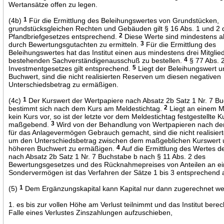
Wertansätze offen zu legen.
(4b)
1
Für die Ermittlung des Beleihungswertes von Grundstücken,
grundstücksgleichen Rechten und Gebäuden gilt § 16 Abs. 1 und 2 
Pfandbriefgesetzes entsprechend.
2
Diese Werte sind mindestens al
durch Bewertungsgutachten zu ermitteln.
3
Für die Ermittlung des
Beleihungswertes hat das Institut einen aus mindestens drei Mitglie
bestehenden Sachverständigenausschuß zu bestellen.
4
§ 77 Abs. 
Investmentgesetzes gilt entsprechend.
5
Liegt der Beleihungswert 
Buchwert, sind die nicht realisierten Reserven um diesen negativen
Unterschiedsbetrag zu ermäßigen.
(4c)
1
Der Kurswert der Wertpapiere nach Absatz 2b Satz 1 Nr. 7 B
bestimmt sich nach dem Kurs am Meldestichtag.
2
Liegt an einem M
kein Kurs vor, so ist der letzte vor dem Meldestichtag festgestellte K
maßgebend.
3
Wird von der Behandlung von Wertpapieren nach d
für das Anlagevermögen Gebrauch gemacht, sind die nicht realisie
um den Unterschiedsbetrag zwischen dem maßgeblichen Kurswert
höheren Buchwert zu ermäßigen.
4
Auf die Ermittlung des Wertes d
nach Absatz 2b Satz 1 Nr. 7 Buchstabe b nach § 11 Abs. 2 des
Bewertungsgesetzes und des Rücknahmepreises von Anteilen an e
Sondervermögen ist das Verfahren der Sätze 1 bis 3 entsprechend
(5)
1
Dem Ergänzungskapital kann Kapital nur dann zugerechnet w
1. es bis zur vollen Höhe am Verlust teilnimmt und das Institut berecht
Falle eines Verlustes Zinszahlungen aufzuschieben,