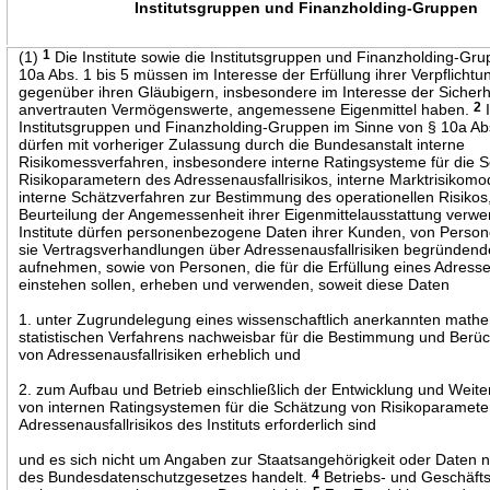
Institutsgruppen und Finanzholding-Gruppen
(1)
1
Die Institute sowie die Institutsgruppen und Finanzholding-Gr
10a Abs. 1 bis 5 müssen im Interesse der Erfüllung ihrer Verpflicht
gegenüber ihren Gläubigern, insbesondere im Interesse der Sicherh
anvertrauten Vermögenswerte, angemessene Eigenmittel haben.
2
I
Institutsgruppen und Finanzholding-Gruppen im Sinne von § 10a Abs
dürfen mit vorheriger Zulassung durch die Bundesanstalt interne
Risikomessverfahren, insbesondere interne Ratingsysteme für die 
Risikoparametern des Adressenausfallrisikos, interne Marktrisikomo
interne Schätzverfahren zur Bestimmung des operationellen Risikos
Beurteilung der Angemessenheit ihrer Eigenmittelausstattung verw
Institute dürfen personenbezogene Daten ihrer Kunden, von Person
sie Vertragsverhandlungen über Adressenausfallrisiken begründen
aufnehmen, sowie von Personen, die für die Erfüllung eines Adresse
einstehen sollen, erheben und verwenden, soweit diese Daten
1. unter Zugrundelegung eines wissenschaftlich anerkannten mathe
statistischen Verfahrens nachweisbar für die Bestimmung und Berüc
von Adressenausfallrisiken erheblich und
2. zum Aufbau und Betrieb einschließlich der Entwicklung und Weite
von internen Ratingsystemen für die Schätzung von Risikoparamete
Adressenausfallrisikos des Instituts erforderlich sind
und es sich nicht um Angaben zur Staatsangehörigkeit oder Daten n
des Bundesdatenschutzgesetzes handelt.
4
Betriebs- und Geschäft