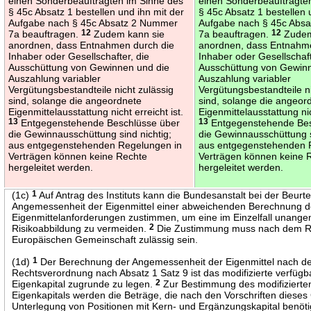
einen Sonderbeauftragten im Sinne des
einen Sonderbeauftragte
§ 45c Absatz 1 bestellen und ihn mit der
§ 45c Absatz 1 bestellen 
Aufgabe nach § 45c Absatz 2 Nummer
Aufgabe nach § 45c Abs
7a beauftragen.
12
Zudem kann sie
7a beauftragen.
12
Zudem
anordnen, dass Entnahmen durch die
anordnen, dass Entnahm
Inhaber oder Gesellschafter, die
Inhaber oder Gesellschaft
Ausschüttung von Gewinnen und die
Ausschüttung von Gewin
Auszahlung variabler
Auszahlung variabler
Vergütungsbestandteile nicht zulässig
Vergütungsbestandteile ni
sind, solange die angeordnete
sind, solange die angeor
Eigenmittelausstattung nicht erreicht ist.
Eigenmittelausstattung nic
13
Entgegenstehende Beschlüsse über
13
Entgegenstehende Bes
die Gewinnausschüttung sind nichtig;
die Gewinnausschüttung s
aus entgegenstehenden Regelungen in
aus entgegenstehenden 
Verträgen können keine Rechte
Verträgen können keine 
hergeleitet werden.
hergeleitet werden.
(1c)
1
Auf Antrag des Instituts kann die Bundesanstalt bei der Beurte
Angemessenheit der Eigenmittel einer abweichenden Berechnung d
Eigenmittelanforderungen zustimmen, um eine im Einzelfall unang
Risikoabbildung zu vermeiden.
2
Die Zustimmung muss nach dem R
Europäischen Gemeinschaft zulässig sein.
(1d)
1
Der Berechnung der Angemessenheit der Eigenmittel nach d
Rechtsverordnung nach Absatz 1 Satz 9 ist das modifizierte verfügb
Eigenkapital zugrunde zu legen.
2
Zur Bestimmung des modifizierte
Eigenkapitals werden die Beträge, die nach den Vorschriften dieses
Unterlegung von Positionen mit Kern- und Ergänzungskapital benöt