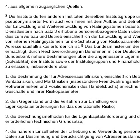
4. aus allgemein zugänglichen Quellen.
8
Die Institute dürfen anderen Instituten derselben Institutsgruppe u
pseudonymisierter Form auch von ihnen mit dem Aufbau und Betrieb
der Entwicklung und Weiterentwicklung von Ratingsystemen beauft
Dienstleistern nach Satz 3 erhobene personenbezogene Daten überm
dies zum Aufbau und Betrieb einschließlich der Entwicklung und We
von internen Ratingsystemen für die Schätzung von Risikoparamete
Adressenausfallrisikos erforderlich ist.
9
Das Bundesministerium der
ermächtigt, durch Rechtsverordnung im Benehmen mit der Deutsch
Bundesbank nähere Bestimmungen über die angemessene Eigenmit
(Solvabilität) der Institute sowie der Institutsgruppen und Finanzho
zu erlassen, insbesondere über
1. die Bestimmung der für Adressenausfallrisiken, einschließlich Bet
Veritätsrisiken, und Marktrisiken (insbesondere Fremdwährungsrisik
Rohwarenrisiken und Positionsrisiken des Handelsbuchs) anrechnun
Geschäfte und ihrer Risikoparameter;
2. den Gegenstand und die Verfahren zur Ermittlung von
Eigenkapitalanforderungen für das operationelle Risiko;
3. die Berechnungsmethoden für die Eigenkapitalanforderung und d
erforderlichen technischen Grundsätze;
4. die näheren Einzelheiten der Erhebung und Verwendung perso
Daten zur Bestimmung und Berücksichtigung von Adressenausfallrisi