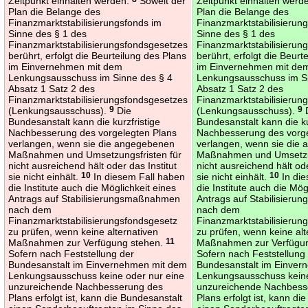
Zeitpunkt einhalten werden.
Soweit der
Zeitpunkt einhalten werd
Plan die Belange des
Plan die Belange des
Finanzmarktstabilisierungsfonds im
Finanzmarktstabilisierun
Sinne des § 1 des
Sinne des § 1 des
Finanzmarktstabilisierungsfondsgesetzes
Finanzmarktstabilisierun
berührt, erfolgt die Beurteilung des Plans
berührt, erfolgt die Beurt
im Einvernehmen mit dem
im Einvernehmen mit de
Lenkungsausschuss im Sinne des § 4
Lenkungsausschuss im S
Absatz 1 Satz 2 des
Absatz 1 Satz 2 des
Finanzmarktstabilisierungsfondsgesetzes
Finanzmarktstabilisierun
(Lenkungsausschuss).
9
Die
(Lenkungsausschuss).
9
Bundesanstalt kann die kurzfristige
Bundesanstalt kann die ku
Nachbesserung des vorgelegten Plans
Nachbesserung des vorge
verlangen, wenn sie die angegebenen
verlangen, wenn sie die
Maßnahmen und Umsetzungsfristen für
Maßnahmen und Umsetzun
nicht ausreichend hält oder das Institut
nicht ausreichend hält ode
sie nicht einhält.
10
In diesem Fall haben
sie nicht einhält.
10
In die
die Institute auch die Möglichkeit eines
die Institute auch die Mög
Antrags auf Stabilisierungsmaßnahmen
Antrags auf Stabilisier
nach dem
nach dem
Finanzmarktstabilisierungsfondsgesetz
Finanzmarktstabilisierun
zu prüfen, wenn keine alternativen
zu prüfen, wenn keine alt
Maßnahmen zur Verfügung stehen.
11
Maßnahmen zur Verfügu
Sofern nach Feststellung der
Sofern nach Feststellung
Bundesanstalt im Einvernehmen mit dem
Bundesanstalt im Einve
Lenkungsausschuss keine oder nur eine
Lenkungsausschuss keine
unzureichende Nachbesserung des
unzureichende Nachbess
Plans erfolgt ist, kann die Bundesanstalt
Plans erfolgt ist, kann di