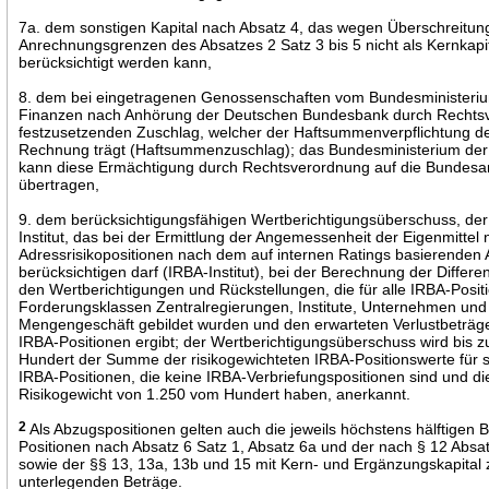
7a. dem sonstigen Kapital nach Absatz 4, das wegen Überschreitun
Anrechnungsgrenzen des Absatzes 2 Satz 3 bis 5 nicht als Kernkapi
berücksichtigt werden kann,
8. dem bei eingetragenen Genossenschaften vom Bundesministeri
Finanzen nach Anhörung der Deutschen Bundesbank durch Rechts
festzusetzenden Zuschlag, welcher der Haftsummenverpflichtung de
Rechnung trägt (Haftsummenzuschlag); das Bundesministerium der
kann diese Ermächtigung durch Rechtsverordnung auf die Bundesan
übertragen,
9. dem berücksichtigungsfähigen Wertberichtigungsüberschuss, der
Institut, das bei der Ermittlung der Angemessenheit der Eigenmittel
Adressrisikopositionen nach dem auf internen Ratings basierenden 
berücksichtigen darf (IRBA-Institut), bei der Berechnung der Differ
den Wertberichtigungen und Rückstellungen, die für alle IRBA-Posit
Forderungsklassen Zentralregierungen, Institute, Unternehmen und
Mengengeschäft gebildet wurden und den erwarteten Verlustbeträge
IRBA-Positionen ergibt; der Wertberichtigungsüberschuss wird bis 
Hundert der Summe der risikogewichteten IRBA-Positionswerte für 
IRBA-Positionen, die keine IRBA-Verbriefungspositionen sind und di
Risikogewicht von 1.250 vom Hundert haben, anerkannt.
2
Als Abzugspositionen gelten auch die jeweils höchstens hälftigen 
Positionen nach Absatz 6 Satz 1, Absatz 6a und der nach § 12 Absa
sowie der §§ 13, 13a, 13b und 15 mit Kern- und Ergänzungskapital 
unterlegenden Beträge.