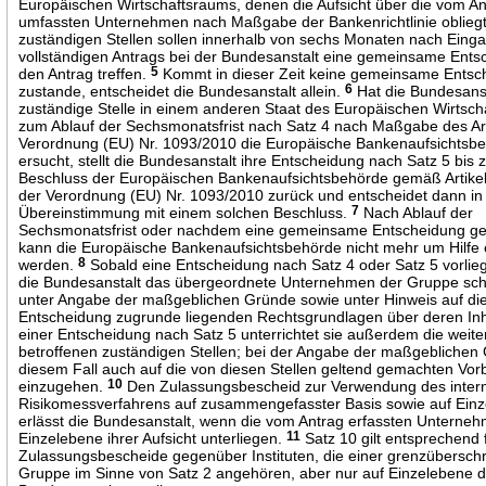
Europäischen Wirtschaftsraums, denen die Aufsicht über die vom An
umfassten Unternehmen nach Maßgabe der Bankenrichtlinie obliegt
zuständigen Stellen sollen innerhalb von sechs Monaten nach Eing
vollständigen Antrags bei der Bundesanstalt eine gemeinsame Ents
den Antrag treffen.
5
Kommt in dieser Zeit keine gemeinsame Entsc
zustande, entscheidet die Bundesanstalt allein.
6
Hat die Bundesanst
zuständige Stelle in einem anderen Staat des Europäischen Wirtsch
zum Ablauf der Sechsmonatsfrist nach Satz 4 nach Maßgabe des Art
Verordnung (EU) Nr. 1093/2010 die Europäische Bankenaufsichtsbe
ersucht, stellt die Bundesanstalt ihre Entscheidung nach Satz 5 bis
Beschluss der Europäischen Bankenaufsichtsbehörde gemäß Artikel
der Verordnung (EU) Nr. 1093/2010 zurück und entscheidet dann in
Übereinstimmung mit einem solchen Beschluss.
7
Nach Ablauf der
Sechsmonatsfrist oder nachdem eine gemeinsame Entscheidung get
kann die Europäische Bankenaufsichtsbehörde nicht mehr um Hilfe 
werden.
8
Sobald eine Entscheidung nach Satz 4 oder Satz 5 vorliegt
die Bundesanstalt das übergeordnete Unternehmen der Gruppe schri
unter Angabe der maßgeblichen Gründe sowie unter Hinweis auf di
Entscheidung zugrunde liegenden Rechtsgrundlagen über deren Inh
einer Entscheidung nach Satz 5 unterrichtet sie außerdem die weite
betroffenen zuständigen Stellen; bei der Angabe der maßgeblichen 
diesem Fall auch auf die von diesen Stellen geltend gemachten Vor
einzugehen.
10
Den Zulassungsbescheid zur Verwendung des inter
Risikomessverfahrens auf zusammengefasster Basis sowie auf Ein
erlässt die Bundesanstalt, wenn die vom Antrag erfassten Unterne
Einzelebene ihrer Aufsicht unterliegen.
11
Satz 10 gilt entsprechend 
Zulassungsbescheide gegenüber Instituten, die einer grenzübersch
Gruppe im Sinne von Satz 2 angehören, aber nur auf Einzelebene de