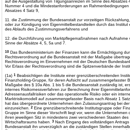
auf die Ausgestaltung von Tilgungsanreizen im Sinne des Absatzes 
Nummer 4 und die Mindestanforderungen an Rahmenbedingungen 
Absatzes 4 Satz 9,
11. die Zustimmung der Bundesanstalt zur vorzeitigen Rückzahlun
oder zur Kündigung von Eigenmittelbestandteilen durch das Institut 
des Ablaufs des Zustimmungsverfahrens und
12. die Durchführung von Marktpflegemaßnahmen nach Aufnahme v
Sinne der Absätze 4, 5, 5a und 7.
10
Das Bundesministerium der Finanzen kann die Ermächtigung du
Rechtsverordnung auf die Bundesanstalt mit der Maßgabe übertrag
Rechtsverordnung im Einvernehmen mit der Deutschen Bundesban
Vor Erlass der Rechtsverordnung sind die Spitzenverbände der Insti
(1a)
1
Beabsichtigen die Institute einer grenzüberschreitenden Insti
Finanzholding-Gruppe, für deren Aufsicht auf zusammengefasster B
Maßgabe des § 10a Abs. 1 bis 5 die Bundesanstalt zuständig ist, ers
internes Risikomessverfahren zur Berechnung ihrer Eigenmittelanfo
Adressenausfallrisiken oder das operationelle Risiko oder ein intern
Marktrisikomodell auf zusammengefasster Basis nach Absatz 1 Satz
hat das übergeordnete Unternehmen den Zulassungsantrag bei der
einzureichen.
2
Eine grenzüberschreitende Institutsgruppe oder Fin
Gruppe im Sinne dieser Vorschrift liegt vor, wenn die Unternehmen
ihren jeweiligen Sitz in mindestens zwei verschiedenen Staaten de
Wirtschaftsraums haben.
3
Nach Eingang des vollständigen Antrags l
Bundesanstalt ihn unverzüglich an die zuständigen Stellen innerhal