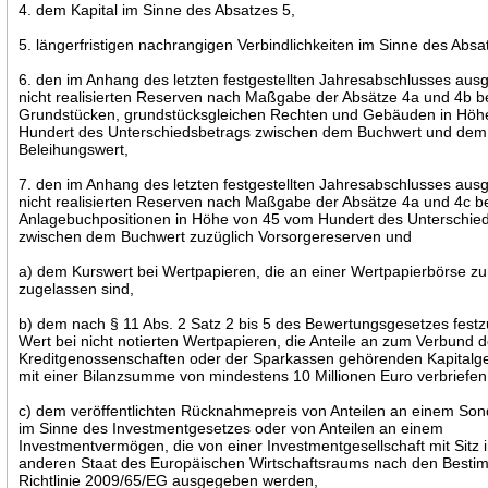
4. dem Kapital im Sinne des Absatzes 5,
5. längerfristigen nachrangigen Verbindlichkeiten im Sinne des Absa
6. den im Anhang des letzten festgestellten Jahresabschlusses au
nicht realisierten Reserven nach Maßgabe der Absätze 4a und 4b b
Grundstücken, grundstücksgleichen Rechten und Gebäuden in Höh
Hundert des Unterschiedsbetrags zwischen dem Buchwert und dem
Beleihungswert,
7. den im Anhang des letzten festgestellten Jahresabschlusses au
nicht realisierten Reserven nach Maßgabe der Absätze 4a und 4c b
Anlagebuchpositionen in Höhe von 45 vom Hundert des Unterschie
zwischen dem Buchwert zuzüglich Vorsorgereserven und
a) dem Kurswert bei Wertpapieren, die an einer Wertpapierbörse z
zugelassen sind,
b) dem nach § 11 Abs. 2 Satz 2 bis 5 des Bewertungsgesetzes festz
Wert bei nicht notierten Wertpapieren, die Anteile an zum Verbund d
Kreditgenossenschaften oder der Sparkassen gehörenden Kapitalge
mit einer Bilanzsumme von mindestens 10 Millionen Euro verbriefen
c) dem veröffentlichten Rücknahmepreis von Anteilen an einem S
im Sinne des Investmentgesetzes oder von Anteilen an einem
Investmentvermögen, die von einer Investmentgesellschaft mit Sitz 
anderen Staat des Europäischen Wirtschaftsraums nach den Best
Richtlinie 2009/65/EG ausgegeben werden,