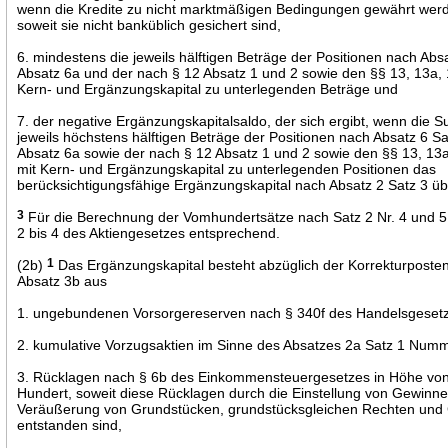
wenn die Kredite zu nicht marktmäßigen Bedingungen gewährt wer
soweit sie nicht banküblich gesichert sind,
6. mindestens die jeweils hälftigen Beträge der Positionen nach Absa
Absatz 6a und der nach § 12 Absatz 1 und 2 sowie den §§ 13, 13a,
Kern- und Ergänzungskapital zu unterlegenden Beträge und
7. der negative Ergänzungskapitalsaldo, der sich ergibt, wenn die
jeweils höchstens hälftigen Beträge der Positionen nach Absatz 6 S
Absatz 6a sowie der nach § 12 Absatz 1 und 2 sowie den §§ 13, 13
mit Kern- und Ergänzungskapital zu unterlegenden Positionen das
berücksichtigungsfähige Ergänzungskapital nach Absatz 2 Satz 3 übe
3
Für die Berechnung der Vomhundertsätze nach Satz 2 Nr. 4 und 5 g
2 bis 4 des Aktiengesetzes entsprechend.
(2b)
1
Das Ergänzungskapital besteht abzüglich der Korrekturpost
Absatz 3b aus
1. ungebundenen Vorsorgereserven nach § 340f des Handelsgeset
2. kumulative Vorzugsaktien im Sinne des Absatzes 2a Satz 1 Numm
3. Rücklagen nach § 6b des Einkommensteuergesetzes in Höhe vo
Hundert, soweit diese Rücklagen durch die Einstellung von Gewinn
Veräußerung von Grundstücken, grundstücksgleichen Rechten un
entstanden sind,