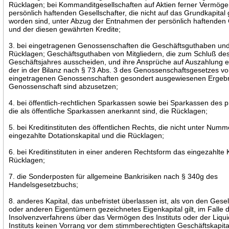
Rücklagen; bei Kommanditgesellschaften auf Aktien ferner Vermöge
persönlich haftenden Gesellschafter, die nicht auf das Grundkapital 
worden sind, unter Abzug der Entnahmen der persönlich haftenden 
und der diesen gewährten Kredite;
3. bei eingetragenen Genossenschaften die Geschäftsguthaben und
Rücklagen; Geschäftsguthaben von Mitgliedern, die zum Schluß de
Geschäftsjahres ausscheiden, und ihre Ansprüche auf Auszahlung ei
der in der Bilanz nach § 73 Abs. 3 des Genossenschaftsgesetzes v
eingetragenen Genossenschaften gesondert ausgewiesenen Ergebn
Genossenschaft sind abzusetzen;
4. bei öffentlich-rechtlichen Sparkassen sowie bei Sparkassen des p
die als öffentliche Sparkassen anerkannt sind, die Rücklagen;
5. bei Kreditinstituten des öffentlichen Rechts, die nicht unter Numm
eingezahlte Dotationskapital und die Rücklagen;
6. bei Kreditinstituten in einer anderen Rechtsform das eingezahlte 
Rücklagen;
7. die Sonderposten für allgemeine Bankrisiken nach § 340g des
Handelsgesetzbuchs;
8. anderes Kapital, das unbefristet überlassen ist, als von den Gese
oder anderen Eigentümern gezeichnetes Eigenkapital gilt, im Falle 
Insolvenzverfahrens über das Vermögen des Instituts oder der Liqui
Instituts keinen Vorrang vor dem stimmberechtigten Geschäftskapital