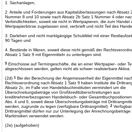
1. Sachanlagen,
2. Anteile und Forderungen aus Kapitalüberlassungen nach Absatz 
Nummer 8 und 10 sowie nach Absatz 2b Satz 1 Nummer 4 oder na
Verbindlichkeiten, soweit sie nicht in Wertpapieren, die zum Handel 
Wertpapierbörse zugelassen sind, verbrieft und nicht Teil des Hande
3. Darlehen und nicht marktgängige Schuldtitel mit einer Restlaufzei
90 Tagen und
4. Bestände in Waren, soweit diese nicht gemäß der Rechtsverord
Absatz 1 Satz 9 mit Eigenmitteln zu unterlegen sind.
5
Einschüsse auf Termingeschäfte, die an einer Wertpapier- oder T
abgeschlossen werden, gelten nicht als schwer realisierbare Aktiva.
(2d)
1
Bei der Berechnung der Angemessenheit der Eigenmittel nac
Rechtsverordnung nach Absatz 1 Satz 9 haben Institute die Drittran
Absatz 2c, im Falle von Handelsbuchinstituten vermindert um die
Überschreitungsbeträge von Großkreditüberschreitungen aus
kreditnehmerbezogenen Handelsbuch- oder Gesamtbuchpositione
Abs. 4 und 5, soweit diese Überschreitungsbeträge mit Drittrangmitt
werden, zugrunde zu legen (verfügbare Drittrangmittel).
2
Verfügba
Drittrangmittel dürfen nur zur Unterlegung der Anrechnungsbeträge 
Marktrisiken verwendet werden.
(2e) (aufgehoben)