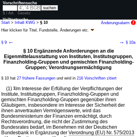
Vorschriftensuche
§ / Art.
Gesetz
Volltextsuche
Start
>
Inhalt KWG
>
§ 10
Änderungsalarm
Hier klicken für
Titel, Fundstelle, Änderungen
etc.
nur in KWG
§ 10 - Kreditwesengesetz (KWG)
←
→
§ 9
§ 10a
neugefasst durch B. v. 09.09.1998
BGBl. I S. 2776
; zuletzt geändert durch
§ 10 Ergänzende Anforderungen an die
Artikel 9
G. v. 12.05.2026
BGBl. 2026 I Nr. 139
Eigenmittelausstattung von Instituten, Institutsgruppen,
Geltung ab 01.07.1985; FNA: 7610-1
Aufsichtsrechtliche Vorschriften
Finanzholding-Gruppen und gemischten Finanzholding-
139 weitere Fassungen
|
wird in 1722 Vorschriften zitiert
Gruppen; Verordnungsermächtigung
Zweiter Abschnitt Vorschriften für Institute,
Institutsgruppen, Finanzholding-Gruppen, gemischte
§ 10 hat
27 frühere Fassungen
und wird in
216 Vorschriften zitiert
Finanzholding-Gruppen und gemischte
Holdinggesellschaften
(1)
1
Im Interesse der Erfüllung der Verpflichtungen der
1. Eigenmittel und Liquidität
Institute, Institutsgruppen, Finanzholding-Gruppen und
gemischten Finanzholding-Gruppen gegenüber ihren
Gläubigern, insbesondere im Interesse der Sicherheit der
ihnen anvertrauten Vermögenswerte, wird das
Bundesministerium der Finanzen ermächtigt, durch
Rechtsverordnung, die nicht der Zustimmung des
Bundesrates bedarf, im Benehmen mit der Deutschen
Bundesbank in Ergänzung der
Verordnung (EU) Nr. 575/2013