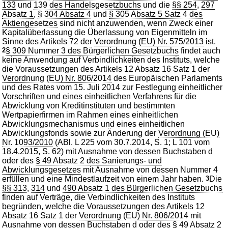
133
und
139 des Handelsgesetzbuchs
und die
§§ 254
,
297
Absatz 1
,
§ 304 Absatz 4
und
§ 305 Absatz 5 Satz 4 des
Aktiengesetzes
sind nicht anzuwenden, wenn Zweck einer
Kapitalüberlassung die Überlassung von Eigenmitteln im
Sinne des Artikels 72 der
Verordnung (EU) Nr. 575/2013
ist.
2
§ 309 Nummer 3 des Bürgerlichen Gesetzbuchs
findet auch
keine Anwendung auf Verbindlichkeiten des Instituts, welche
die Voraussetzungen des Artikels 12 Absatz 16 Satz 1 der
Verordnung (EU) Nr. 806/2014
des Europäischen Parlaments
und des Rates vom 15. Juli 2014 zur Festlegung einheitlicher
Vorschriften und eines einheitlichen Verfahrens für die
Abwicklung von Kreditinstituten und bestimmten
Wertpapierfirmen im Rahmen eines einheitlichen
Abwicklungsmechanismus und eines einheitlichen
Abwicklungsfonds sowie zur Änderung der
Verordnung (EU)
Nr. 1093/2010
(ABl. L 225 vom 30.7.2014, S. 1; L 101 vom
18.4.2015, S. 62) mit Ausnahme von dessen Buchstaben d
oder des
§ 49 Absatz 2 des Sanierungs- und
Abwicklungsgesetzes
mit Ausnahme von dessen Nummer 4
erfüllen und eine Mindestlaufzeit von einem Jahr haben.
3
Die
§§ 313
,
314
und
490 Absatz 1 des Bürgerlichen Gesetzbuchs
finden auf Verträge, die Verbindlichkeiten des Instituts
begründen, welche die Voraussetzungen des Artikels 12
Absatz 16 Satz 1 der
Verordnung (EU) Nr. 806/2014
mit
Ausnahme von dessen Buchstaben d oder des
§ 49 Absatz 2