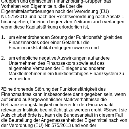
Gruppen und gemischten Finanzholding-Gruppen das
Vorhalten von Eigenmitteln, die über die
Eigenmittelanforderungen nach der
Verordnung (EU)
Nr. 575/2013
und nach der Rechtsverordnung nach Absatz 1
hinausgehen, für einen begrenzten Zeitraum auch verlangen,
wenn diese Kapitalstärkung erforderlich ist,
1.
um einer drohenden Störung der Funktionsfähigkeit des
Finanzmarktes oder einer Gefahr für die
Finanzmarktstabilität entgegenzuwirken und
2.
um erhebliche negative Auswirkungen auf andere
Unternehmen des Finanzsektors sowie auf das
allgemeine Vertrauen der Einleger und anderer
Marktteilnehmer in ein funktionsfähiges Finanzsystem zu
vermeiden.
2
Eine drohende Störung der Funktionsfähigkeit des
Finanzmarktes kann insbesondere dann gegeben sein, wenn
auf Grund außergewöhnlicher Marktverhältnisse die
Refinanzierungsfähigkeit mehrerer für den Finanzmarkt
relevanter Institute beeinträchtigt zu werden droht.
3
Soweit sie
Aufsichtsbehörde ist, kann die Bundesanstalt in diesem Fall
die Beurteilung der Angemessenheit der Eigenmittel nach von
der
Verordnung (EU) Nr. 575/2013
und von der