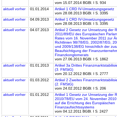
vom 15.07.2014 BGBl. I S. 934
aktuell
vorher
01.01.2014
Artikel 1 CRD IV-Umsetzungsgesetz
vom 28.08.2013 BGBl. I S. 3395
aktuell
vorher
04.09.2013
Artikel 1 CRD IV-Umsetzungsgesetz
vom 28.08.2013 BGBl. I S. 3395
aktuell
vorher
04.07.2013
Artikel 2 Gesetz zur Umsetzung der Ri
2011/89/EU des Europäischen Parla
Rates vom 16. November 2011 zur Ä
Richtlinien 98/78/EG, 2002/87/EG, 2
und 2009/138/EG hinsichtlich der zus
Beaufsichtigung der Finanzunterneh
Finanzkonglomerats
vom 27.06.2013 BGBl. I S. 1862
aktuell
vorher
01.01.2013
Artikel 3a Drittes Finanzmarktstabili
(3. FMStG)
vom 20.12.2012 BGBl. I S. 2777
aktuell
vorher
01.03.2012
Artikel 2 Zweites Finanzmarktstabilis
(2. FMStG)
vom 24.02.2012 BGBl. I S. 206
aktuell
vorher
01.01.2012
Artikel 1 Gesetz zur Umsetzung der Ri
2010/78/EU vom 24. November 2010 
auf die Errichtung des Europäischen
Finanzaufsichtssystems
vom 04.12.2011 BGBl. I S. 2427