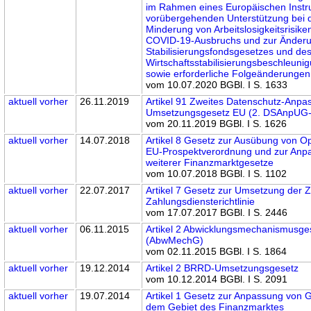
im Rahmen eines Europäischen Instr
vorübergehenden Unterstützung bei 
Minderung von Arbeitslosigkeitsrisike
COVID-19-Ausbruchs und zur Änder
Stabilisierungsfondsgesetzes und de
Wirtschaftsstabilisierungsbeschleun
sowie erforderliche Folgeänderungen
vom 10.07.2020 BGBl. I S. 1633
aktuell
vorher
26.11.2019
Artikel 91 Zweites Datenschutz-Anpa
Umsetzungsgesetz EU (2. DSAnpUG
vom 20.11.2019 BGBl. I S. 1626
aktuell
vorher
14.07.2018
Artikel 8 Gesetz zur Ausübung von O
EU-Prospektverordnung und zur Anp
weiterer Finanzmarktgesetze
vom 10.07.2018 BGBl. I S. 1102
aktuell
vorher
22.07.2017
Artikel 7 Gesetz zur Umsetzung der 
Zahlungsdiensterichtlinie
vom 17.07.2017 BGBl. I S. 2446
aktuell
vorher
06.11.2015
Artikel 2 Abwicklungsmechanismusge
(AbwMechG)
vom 02.11.2015 BGBl. I S. 1864
aktuell
vorher
19.12.2014
Artikel 2 BRRD-Umsetzungsgesetz
vom 10.12.2014 BGBl. I S. 2091
aktuell
vorher
19.07.2014
Artikel 1 Gesetz zur Anpassung von 
dem Gebiet des Finanzmarktes