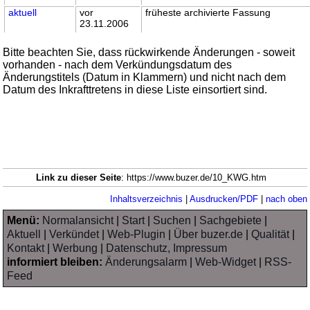
aktuell
vor
früheste archivierte Fassung
23.11.2006
Bitte beachten Sie, dass rückwirkende Änderungen - soweit
vorhanden - nach dem Verkündungsdatum des
Änderungstitels (Datum in Klammern) und nicht nach dem
Datum des Inkrafttretens in diese Liste einsortiert sind.
Link zu dieser Seite
: https://www.buzer.de/10_KWG.htm
Inhaltsverzeichnis
|
Ausdrucken/PDF
|
nach oben
Menü:
Normalansicht
|
Start
|
Suchen
|
Sachgebiete
|
Aktuell
|
Verkündet
|
Web-Plugin
|
Über buzer.de
|
Qualität
|
Kontakt
|
Werbung
|
Datenschutz, Impressum
informiert bleiben:
Änderungsalarm
|
Web-Widget
|
RSS-
Feed