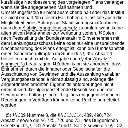
kurzfristige Nachbesserung des vorgelegten Plans verlangen,
wenn sie die angegebenen Maßnahmen und
Umsetzungsfristen für nicht ausreichend hält oder das Institut
sie nicht einhält.
9
In diesem Fall haben die Institute auch die
Möglichkeit eines Antrags auf Stabilisierungsmaßnahmen
nach dem
Stabilisierungsfondsgesetz
zu prüfen, wenn keine
alternativen Maßnahmen zur Verfügung stehen.
10
Sofern
nach Feststellung der Bundesanstalt im Einvernehmen mit
dem Lenkungsausschuss keine oder nur eine unzureichende
Nachbesserung des Plans erfolgt ist, kann die Bundesanstalt
einen Sonderbeauftragten im Sinne des
§ 45c Absatz 1
bestellen und ihn mit der Aufgabe nach
§ 45c Absatz 2
Nummer 7a
beauftragen.
11
Zudem kann sie anordnen, dass
Entnahmen durch die Inhaber oder Gesellschafter, die
Ausschüttung von Gewinnen und die Auszahlung variabler
Vergütungsbestandteile nicht zulässig sind, solange die
angeordneten erhöhten Eigenmittelanforderungen nicht
erreicht sind.
12
Entgegenstehende Beschlüsse über die
Gewinnausschüttung sind nichtig; aus entgegenstehenden
Regelungen in Verträgen können keine Rechte hergeleitet
werden.
(5)
1
§ 309 Nummer 3
, die
§§ 313
,
314
,
489
,
490
,
724
Absatz 2
sowie die
§§ 725
,
726
und
731 des Bürgerlichen
Gesetzbuchs
,
§ 131 Absatz 2 und 5 Satz 2
sowie die
§§ 132
,