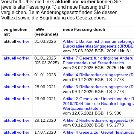
Vorschrift. Über die Links
aktuell
und
vorher
können Sie
jeweils alte Fassung (a.F.) und neue Fassung (n.F.)
vergleichen. Beim Änderungsgesetz finden Sie dessen
Volltext sowie die Begründung des Gesetzgebers.
vergleichen
mWv
neue Fassung durch
mit
(verkündet)
aktuell
vorher
31.03.2026
Artikel 1 Bankenrichtlinienumsetzung
Bürokratieentlastungsgesetz (BRUB
vom 25.03.2026 BGBl. 2026 I Nr. 81
aktuell
vorher
01.01.2025
Artikel 7 Gesetz für dringliche Änder
(05.03.2025)
Finanzmarkt- und Steuerbereich
vom 28.02.2025 BGBl. 2025 I Nr. 69
aktuell
vorher
01.01.2023
Artikel 4 Risikoreduzierungsgesetz (R
vom 09.12.2020 BGBl. I S. 2773
aktuell
vorher
28.06.2021
Artikel 3 Risikoreduzierungsgesetz (R
vom 09.12.2020 BGBl. I S. 2773
aktuell
vorher
26.06.2021
Artikel 2 Gesetz zur Umsetzung der Ri
2019/2034 über die Beaufsichtigung 
Wertpapierinstituten
vom 12.05.2021 BGBl. I S. 990
aktuell
vorher
29.12.2020
Artikel 2 Risikoreduzierungsgesetz (R
vom 09.12.2020 BGBl. I S. 2773
aktuell
vorher
17.07.2020
Artikel 4 Gesetz zur Gewährleistun