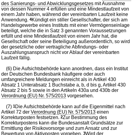
des Sanierungs- und Abwicklungsgesetzes
mit Ausnahme
von dessen Nummer 4 erfüllen und eine Mindestlaufzeit von
einem Jahr haben, während der vereinbarten Laufzeit keine
Anwendung.
4
Kündigt ein stiller Gesellschafter, der sich am
Handelsgewerbe eines Instituts mit einer Vermögenseinlage
beteiligt, welche die in Satz 3 genannten Voraussetzungen
erfüllt und eine Mindestlaufzeit von einem Jahr hat, die
Gesellschaft oder seine Beteiligung außerordentlich, so wird
der gesetzliche oder vertragliche Abfindungs- oder
Auszahlungsanspruch nicht vor Ablauf der vereinbarten
Laufzeit fällig.
(6) Die Aufsichtsbehörde kann anordnen, dass ein Institut
der Deutschen Bundesbank häufigere oder auch
umfangreichere Meldungen einreicht als in Artikel 430
Absatz 1 Unterabsatz 1 Buchstabe a, b, d bis g, Artikel 430
Absatz 2 bis 5 sowie in den Artikeln 430a und 430b der
Verordnung (EU) Nr. 575/2013
vorgesehen.
(7)
1
Die Aufsichtsbehörde kann auf die Eigenmittel nach
Artikel 72 der
Verordnung (EU) Nr. 575/2013
einen
Korrekturposten festsetzen.
2
Zur Bestimmung des
Korrekturpostens kann die Bundesanstalt Grundsätze zur
Ermittlung der Risikovorsorge und zum Ansatz und zur
Bewertung von Aktivposten vorgeben.
3
Wird der