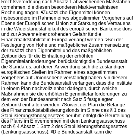
Rechtsverordnung nach Absatz 1 abweichenden Maßstäben
vornehmen, die diesen besonderen Marktverhältnissen
Rechnung tragen.
4
Zusätzliche Eigenmittel können
insbesondere im Rahmen eines abgestimmten Vorgehens auf
Ebene der Europäischen Union zur Stärkung des Vertrauens
in die Widerstandsfähigkeit des europäischen Bankensektors
und zur Abwehr einer drohenden Gefahr für die
Finanzmarktstabilität in Europa verlangt werden.
5
Bei der
Festlegung von Höhe und maßgeblicher Zusammensetzung
der zusätzlichen Eigenmittel und des maßgeblichen
Zeitpunktes für die Einhaltung der erhöhten
Eigenmittelanforderungen berücksichtigt die Bundesanstalt
die Standards, auf deren Anwendung sich die zuständigen
europäischen Stellen im Rahmen eines abgestimmten
Vorgehens auf Unionsebene verständigt haben.
6
In diesem
Rahmen kann die Bundesanstalt verlangen, dass die Institute
in einem Plan nachvollziehbar darlegen, durch welche
Maßnahmen sie die erhöhten Eigenmittelanforderungen zu
dem von der Bundesanstalt nach Satz 5 festgelegten
Zeitpunkt einhalten werden.
7
Soweit der Plan die Belange
des Finanzmarktstabilisierungsfonds im Sinne des
§ 1 des
Stabilisierungsfondsgesetzes
berührt, erfolgt die Beurteilung
des Plans im Einvernehmen mit dem Lenkungsausschuss
nach
§ 4 Absatz 1 Satz 2 des Stabilisierungsfondsgesetzes
(Lenkungsausschuss).
8
Die Bundesanstalt kann die