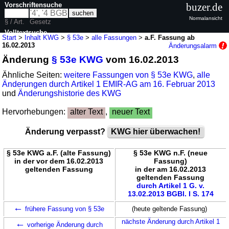
Vorschriftensuche
buzer.de
Normalansicht
§ / Art.
Gesetz
Volltextsuche
Start
>
Inhalt KWG
>
§ 53e
>
alle Fassungen
>
a.F. Fassung ab
16.02.2013
Änderungsalarm
nur in KWG
Änderung
§ 53e KWG
vom 16.02.2013
Ähnliche Seiten:
weitere Fassungen von § 53e KWG
,
alle
Änderungen durch Artikel 1 EMIR-AG am 16. Februar 2013
und
Änderungshistorie des KWG
Hervorhebungen:
alter Text
,
neuer Text
Änderung verpasst?
KWG hier überwachen!
§ 53e KWG a.F. (alte Fassung)
§ 53e KWG n.F. (neue
in der vor dem 16.02.2013
Fassung)
geltenden Fassung
in der am 16.02.2013
geltenden Fassung
durch Artikel 1 G. v.
13.02.2013 BGBl. I S. 174
←
frühere Fassung von § 53e
(heute geltende Fassung)
←
nächste Änderung durch Artikel 1
vorherige Änderung durch