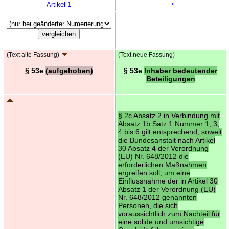
→
Artikel 1
(Text alte Fassung)
(Text neue Fassung)
§ 53e
(aufgehoben)
§ 53e
Inhaber bedeutender
Beteiligungen
§ 2c Absatz 2 in Verbindung mit
Absatz 1b Satz 1 Nummer 1, 3,
4 bis 6 gilt entsprechend, soweit
die Bundesanstalt nach Artikel
30 Absatz 4 der Verordnung
(EU) Nr. 648/2012 die
erforderlichen Maßnahmen
ergreifen soll, um eine
Einflussnahme der in Artikel 30
Absatz 1 der Verordnung (EU)
Nr. 648/2012 genannten
Personen, die sich
voraussichtlich zum Nachteil für
eine solide und umsichtige