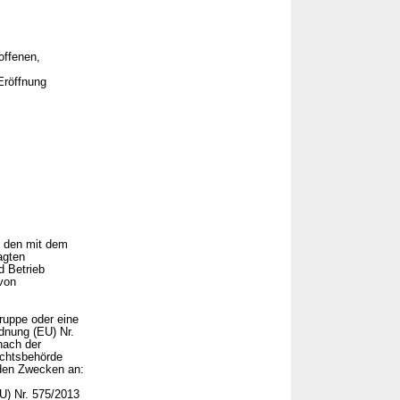
offenen,
Eröffnung
n den mit dem
agten
d Betrieb
von
ruppe oder eine
dnung (EU) Nr.
nach der
ichtsbehörde
nden Zwecken an:
U) Nr. 575/2013