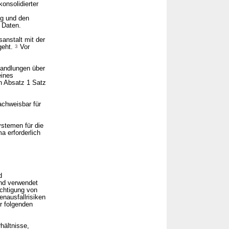
onsolidierter
ng und den
 Daten.
anstalt mit der
geht.
3
Vor
handlungen über
eines
ch Absatz 1 Satz
achweisbar für
ystemen für die
a erforderlich
d
nd verwendet
ichtigung von
nausfallrisiken
r folgenden
hältnisse,