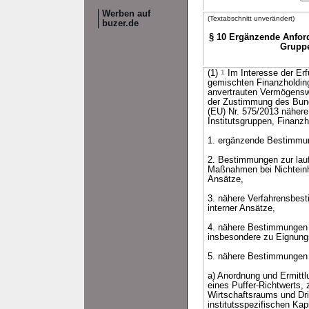
Werben auf
(Textabschnitt unverändert)
buzer.de
§ 10 Ergänzende Anford
Gruppe
(1)
1
Im Interesse der Erfü
gemischten Finanzholding
anvertrauten Vermögenswe
der Zustimmung des Bund
(EU) Nr. 575/2013 nähere
Institutsgruppen, Finanz
1. ergänzende Bestimmun
2. Bestimmungen zur lau
Maßnahmen bei Nichteinha
Ansätze,
3. nähere Verfahrensbes
interner Ansätze,
4. nähere Bestimmungen z
insbesondere zu Eignung
5. nähere Bestimmungen
a) Anordnung und Ermittl
eines Puffer-Richtwerts,
Wirtschaftsraums und Dri
institutsspezifischen Kap