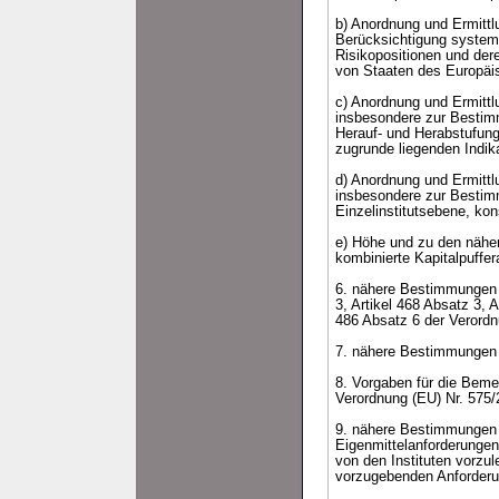
b) Anordnung und Ermittl
Berücksichtigung systemi
Risikopositionen und der
von Staaten des Europäis
c) Anordnung und Ermittlu
insbesondere zur Bestim
Herauf- und Herabstufung
zugrunde liegenden Indik
d) Anordnung und Ermittlu
insbesondere zur Bestimm
Einzelinstitutsebene, kon
e) Höhe und zu den nähe
kombinierte Kapitalpuffer
6. nähere Bestimmungen z
3, Artikel 468 Absatz 3, A
486 Absatz 6 der Verordn
7. nähere Bestimmungen 
8. Vorgaben für die Bem
Verordnung (EU) Nr. 575/
9. nähere Bestimmungen 
Eigenmittelanforderunge
von den Instituten vorzu
vorzugebenden Anforderu