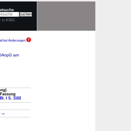
extsuche
r in KWG
il bei Änderungen
pVOAnpG am
ung)
n Fassung
Bl. I S. 1102
→
→
8