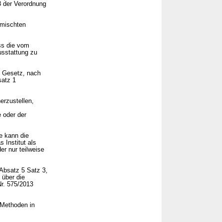
3 der Verordnung
gemischten
ss die vom
usstattung zu
m Gesetz, nach
satz 1
erzustellen,
e oder der
e kann die
 Institut als
er nur teilweise
 Absatz 5 Satz 3,
 über die
Nr. 575/2013
 Methoden in