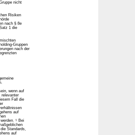
-Gruppe nicht
chen Risiken
hörde
ien nach § 8e
Satz 1 die
emischten
zholding-Gruppen
derungen nach der
egrenzten
lgemeine
n.
ein, wenn auf
 relevanter
iesem Fall die
er
erhältnissen
gehens auf
chen
t werden.
5
Bei
maßgeblichen
 die Standards,
ehens auf