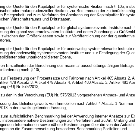
ung der Quote für den Kapitalpuffer für systemische Risiken nach § 10e, insb
scher oder makroprudenzieller Risiken, zur Bestimmung der zu berücksichti
en Belegenheit und zum Verfahren der Anerkennung der Kapitalpuffer für syst
chen Wirtschaftsraums und Drittstaaten,
ng der Quote für den Kapitalpuffer für global systemrelevante Institute nach §
mung der global systemrelevanten Institute und deren Zuordnung zu Größenkl
 zwischen den Größenklassen sowie zur Veröffentlichung der der quantitativ
atoren,
ng der Quote für den Kapitalpuffer für anderweitig systemrelevante Institute 
ung der anderweitig systemrelevanten Institute und zur Festlegung der Quot
solidierter oder unterkonsolidierter Ebene,
ren Einzelheiten der Berechnung des maximal ausschüttungsfähigen Betrags f
anforderung nach § 10i,
ur Festsetzung der Prozentsätze und Faktoren nach Artikel 465 Absatz 2, Ar
rtikel 478 Absatz 3, Artikel 479 Absatz 4, Artikel 480 Absatz 3, Artikel 481 Ab
ung (EU) Nr. 575/2013,
zu den in der Verordnung (EU) Nr. 575/2013 vorgesehenen Antrags- und Anze
essung des Beleihungswerts von Immobilien nach Artikel 4 Absatz 1 Nummer 
2013 in der jeweils geltenden Fassung,
zum aufsichtlichen Benchmarking bei der Anwendung interner Ansätze zur Er
n, insbesondere nähere Bestimmungen zum Verfahren und zu Art, Umfang und 
legenden Informationen sowie nähere Bestimmungen über die von der Aufsich
ngen an die Zusammensetzung besonderer Benchmarking-Portfolien und