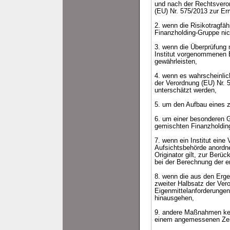
und nach der Rechtsveror
(EU) Nr. 575/2013 zur Er
2. wenn die Risikotragfäh
Finanzholding-Gruppe nich
3. wenn die Überprüfung 
Institut vorgenommenen 
gewährleisten,
4. wenn es wahrscheinlic
der Verordnung (EU) Nr.
unterschätzt werden,
5. um den Aufbau eines z
6. um einer besonderen Ge
gemischten Finanzholding
7. wenn ein Institut eine
Aufsichtsbehörde anordnen
Originator gilt, zur Berü
bei der Berechnung der er
8. wenn die aus den Ergeb
zweiter Halbsatz der Ver
Eigenmittelanforderungen
hinausgehen,
9. andere Maßnahmen kein
einem angemessenen Zeit