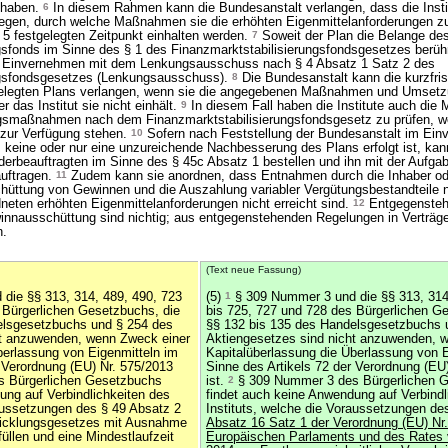
 haben.
6
In diesem Rahmen kann die Bundesanstalt verlangen, dass die Insti
rlegen, durch welche Maßnahmen sie die erhöhten Eigenmittelanforderungen z
5 festgelegten Zeitpunkt einhalten werden.
7
Soweit der Plan die Belange de
gsfonds im Sinne des § 1 des Finanzmarktstabilisierungsfondsgesetzes berührt
m Einvernehmen mit dem Lenkungsausschuss nach § 4 Absatz 1 Satz 2 des
ngsfondsgesetzes (Lenkungsausschuss).
8
Die Bundesanstalt kann die kurzfris
legten Plans verlangen, wenn sie die angegebenen Maßnahmen und Umsetzun
r das Institut sie nicht einhält.
9
In diesem Fall haben die Institute auch die 
ungsmaßnahmen nach dem Finanzmarktstabilisierungsfondsgesetz zu prüfen, w
zur Verfügung stehen.
10
Sofern nach Feststellung der Bundesanstalt im Ein
eine oder nur eine unzureichende Nachbesserung des Plans erfolgt ist, kan
erbeauftragten im Sinne des § 45c Absatz 1 bestellen und ihn mit der Aufga
uftragen.
11
Zudem kann sie anordnen, dass Entnahmen durch die Inhaber od
chüttung von Gewinnen und die Auszahlung variabler Vergütungsbestandteile n
dneten erhöhten Eigenmittelanforderungen nicht erreicht sind.
12
Entgegenste
innausschüttung sind nichtig; aus entgegenstehenden Regelungen in Verträg
n.
(Text neue Fassung)
die §§ 313, 314, 489, 490, 723
(5)
1
§ 309 Nummer 3 und die §§ 313, 314
 Bürgerlichen Gesetzbuchs, die
bis 725, 727 und 728 des Bürgerlichen G
elsgesetzbuchs und § 254 des
§§ 132 bis 135 des Handelsgesetzbuchs 
ht anzuwenden, wenn Zweck einer
Aktiengesetzes sind nicht anzuwenden, 
berlassung von Eigenmitteln im
Kapitalüberlassung die Überlassung von E
r Verordnung (EU) Nr. 575/2013
Sinne des Artikels 72 der Verordnung (EU
 Bürgerlichen Gesetzbuchs
ist.
2
§ 309 Nummer 3 des Bürgerlichen 
ung auf Verbindlichkeiten des
findet auch keine Anwendung auf Verbindl
raussetzungen des § 49 Absatz 2
Instituts, welche die Voraussetzungen de
wicklungsgesetzes mit Ausnahme
Absatz 16 Satz 1 der Verordnung (EU) Nr
llen und eine Mindestlaufzeit
Europäischen Parlaments und des Rates 