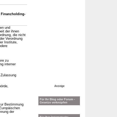
, Finanzholding-
pen und
eit der ihnen
rdnung, die nicht
der Verordnung
r Institute,
ndere
ere zu
g interner
 Zulassung
hörde,
Anzeige
Für Ihr Blog oder Forum -
Gesetze verknüpfen
 zur Bestimmung
 Europäischen
chnung der