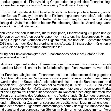
e Institutsgruppe, die Finanzholding-Gruppe oder die gemischte Finanzholding
e Geschäftsorganisation im Sinne des § 25a Absatz 1 verfügt.
ach Einschätzung der Aufsichtsbehörde ähnliche Risikoprofile aufweisen, ähnli
oder für das Finanzsystem ähnliche Risiken begründen, kann die Aufsichtsbe
ür diese Institute einheitlich treffen.
4
Bei Instituten, für die Aufsichtskolleg
sichtigt die Aufsichtsbehörde bei der Entscheidung über eine Anordnung nach 
ligen Aufsichtskollegiums.
nn von einzelnen Instituten, Institutsgruppen, Finanzholding-Gruppen und g
er von einzelnen Arten oder Gruppen von Instituten, Institutsgruppen, Finan
ding-Gruppen das Vorhalten von Eigenmitteln, die über die Eigenmittelanfor
/2013 und nach der Rechtsverordnung nach Absatz 1 hinausgehen, für einen b
wenn diese Kapitalstärkung erforderlich ist,
örung der Funktionsfähigkeit des Finanzmarktes oder einer Gefahr für die
tgegenzuwirken und
ve Auswirkungen auf andere Unternehmen des Finanzsektors sowie auf das al
nd anderer Marktteilnehmer in ein funktionsfähiges Finanzsystem zu vermeide
der Funktionsfähigkeit des Finanzmarktes kann insbesondere dann gegeben s
Marktverhältnisse die Refinanzierungsfähigkeit mehrerer für den Finanzmarkt
zu werden droht.
3
Soweit sie Aufsichtsbehörde ist, kann die Bundesanstalt in d
enheit der Eigenmittel nach von der Verordnung (EU) Nr. 575/2013 und von d
bsatz 1 abweichenden Maßstäben vornehmen, die diesen besonderen Marktv
zliche Eigenmittel können insbesondere im Rahmen eines abgestimmten Vor
nion zur Stärkung des Vertrauens in die Widerstandsfähigkeit des europäis
wehr einer drohenden Gefahr für die Finanzmarktstabilität in Europa verlang
 und maßgeblicher Zusammensetzung der zusätzlichen Eigenmittel und des 
ltung der erhöhten Eigenmittelanforderungen berücksichtigt die Bundesanstalt
h die zuständigen europäischen Stellen im Rahmen eines abgestimmten Vorg