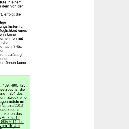
tute in einem
u dem von der
s
, erfolgt die
tige
gsfristen für
Möglichkeit eines
enn keine
vernehmen mit
n die
be nach § 45c
er
icht zulässig
hende
en können keine
, 489, 490, 723
esetzbuchs, die
und § 254 des
wenn Zweck einer
igenmitteln im
) Nr. 575/2013
Gesetzbuchs
ichkeiten des
s
Artikels 12
. 806/2014 des
vom 15. Juli