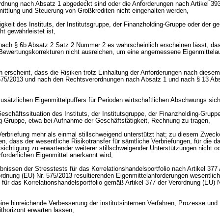
dnung nach Absatz 1 abgedeckt sind oder die Anforderungen nach Artikel 39
mittlung und Steuerung von Großkrediten nicht eingehalten werden,
igkeit des Instituts, der Institutsgruppe, der Finanzholding-Gruppe oder der 
t gewährleistet ist,
nach § 6b Absatz 2 Satz 2 Nummer 2 es wahrscheinlich erscheinen lässt, da
Bewertungskorrekturen nicht ausreichen, um eine angemessene Eigenmittela
h erscheint, dass die Risiken trotz Einhaltung der Anforderungen nach diese
 575/2013 und nach den Rechtsverordnungen nach Absatz 1 und nach § 13 Ab
usätzlichen Eigenmittelpuffers für Perioden wirtschaftlichen Abschwungs sich
schäftssituation des Instituts, der Institutsgruppe, der Finanzholding-Grupp
-Gruppe, etwa bei Aufnahme der Geschäftstätigkeit, Rechnung zu tragen,
 Verbriefung mehr als einmal stillschweigend unterstützt hat; zu diesem Zweck
, dass der wesentliche Risikotransfer für sämtliche Verbriefungen, für die das
cksichtigung zu erwartender weiterer stillschweigender Unterstützungen nicht od
forderlichen Eigenmittel anerkannt wird,
nissen der Stresstests für das Korrelationshandelsportfolio nach Artikel 377
ordnung (EU) Nr. 575/2013 resultierenden Eigenmittelanforderungen wesentlich
 für das Korrelationshandelsportfolio gemäß Artikel 377 der Verordnung (EU) 
e hinreichende Verbesserung der institutsinternen Verfahren, Prozesse und
horizont erwarten lassen,