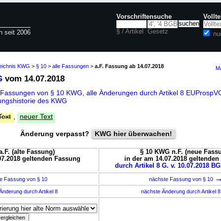
Vorschriftensuche
Vollt
§ / Artikel
Gesetz
n seit 2006
nu
zeichnis KWG
>
§ 10
>
alle Fassungen
>
a.F. Fassung ab 14.07.2018
Ma
G
vom 14.07.2018
e Fassungen von § 10 KWG
,
alle Änderungen durch Artikel 8 EUPros
ngshistorie des KWG
Text
,
neuer Text
Änderung verpasst?
KWG hier überwachen!
.F. (alte Fassung)
§ 10 KWG n.F. (neue Fass
07.2018 geltenden Fassung
in der am 14.07.2018 geltende
durch Artikel 8 G. v. 10.07.2018 BG
e Fassung von § 10
nächste Fassung von § 10
Änderung durch Artikel 8
nächste Änderung durch Artikel 