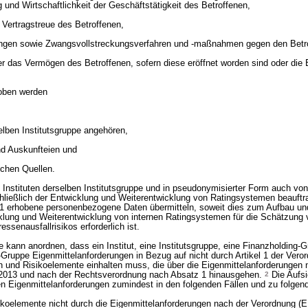
und Wirtschaftlichkeit der Geschäftstätigkeit des Betroffenen,
 Vertragstreue des Betroffenen,
rungen sowie Zwangsvollstreckungsverfahren und -maßnahmen gegen den Betr
er das Vermögen des Betroffenen, sofern diese eröffnet worden sind oder die 
oben werden
selben Institutsgruppe angehören,
nd Auskunfteien und
ichen Quellen.
n Instituten derselben Institutsgruppe und in pseudonymisierter Form auch vo
hließlich der Entwicklung und Weiterentwicklung von Ratingsystemen beauftr
 1 erhobene personenbezogene Daten übermitteln, soweit dies zum Aufbau un
cklung und Weiterentwicklung von internen Ratingsystemen für die Schätzung 
ssenausfallrisikos erforderlich ist.
 kann anordnen, dass ein Institut, eine Institutsgruppe, eine Finanzholding-G
Gruppe Eigenmittelanforderungen in Bezug auf nicht durch Artikel 1 der Veror
n und Risikoelemente einhalten muss, die über die Eigenmittelanforderungen 
/2013 und nach der Rechtsverordnung nach Absatz 1 hinausgehen.
2
Die Aufs
en Eigenmittelanforderungen zumindest in den folgenden Fällen und zu folge
ikoelemente nicht durch die Eigenmittelanforderungen nach der Verordnung (E