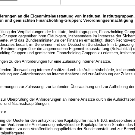
erungen an die Eigenmittelausstattung von Instituten, Institutsgruppen
n und gemischten Finanzholding-Gruppen; Verordnungsermächtigung
llung der Verpflichtungen der Institute, Institutsgruppen, Finanzholding-Grup
-Gruppen gegenüber ihren Gläubigern, insbesondere im Interesse der Sicherh
rte, wird das Bundesministerium der Finanzen ermächtigt, durch Rechtsvero
esrates bedarf, im Benehmen mit der Deutschen Bundesbank in Ergänzung 
 Bestimmungen über die angemessene Eigenmittelausstattung (Solvabilität) de
holding-Gruppen und gemischten Finanzholding-Gruppen zu erlassen, insbeso
gen zu den Anforderungen für eine Zulassung interner Ansätze,
fenden Überwachung interner Ansätze durch die Aufsichtsbehörde, insbesond
ltung von Anforderungen an interne Ansätze und zur Aufhebung der Zulassun
timmungen zur Zulassung, zur laufenden Überwachung und zur Aufhebung der
ur Überprüfung der Anforderungen an interne Ansätze durch die Aufsichtsbe
s- und Nachschauprüfungen,
 zur
ung der Quote für den antizyklischen Kapitalpuffer nach § 10d, insbesondere
 zum Verfahren der Anerkennung antizyklischer Kapitalpuffer von Staaten des
ttstaaten, zu den Veröffentlichungspflichten der Bundesanstalt und zur Bere
italpufferquote,