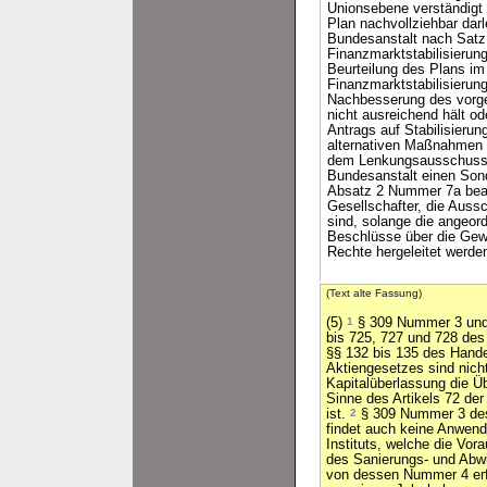
Unionsebene verständigt
Plan nachvollziehbar da
Bundesanstalt nach Satz 
Finanzmarktstabilisierun
Beurteilung des Plans i
Finanzmarktstabilisieru
Nachbesserung des vorge
nicht ausreichend hält ode
Antrags auf Stabilisier
alternativen Maßnahmen 
dem Lenkungsausschuss k
Bundesanstalt einen Sond
Absatz 2 Nummer 7a bea
Gesellschafter, die Auss
sind, solange die angeor
Beschlüsse über die Gew
Rechte hergeleitet werde
(Text alte Fassung)
(5)
1
§ 309 Nummer 3 und 
bis 725, 727 und 728 des
§§ 132 bis 135 des Hand
Aktiengesetzes sind nic
Kapitalüberlassung die Ü
Sinne des Artikels 72 de
ist.
2
§ 309 Nummer 3 des
findet auch keine Anwend
Instituts, welche die Vo
des Sanierungs- und Ab
von dessen Nummer 4 erfü