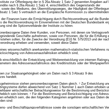
nstitute zur Offenlegung der in § 26a Absatz 1 Satz 2 genannten Angaben auf k
endite nach § 26a Absatz 1 Satz 4, einschließlich des Gegenstands der
, sowie des Mediums, des Übermittlungsweges, der Häufigkeit der Offenlegu
satz 1 Satz 5 vertraulich an die Europäische Kommission zu übermittelnden
der Finanzen kann die Ermächtigung durch Rechtsverordnung auf die Bundes
s die Rechtsverordnung im Einvernehmen mit der Deutschen Bundesbank er
ung sind die Spitzenverbände der Institute zu hören.
sonenbezogene Daten ihrer Kunden, von Personen, mit denen sie Vertragsver
egründende Geschäfte aufnehmen, sowie von Personen, die für die Erfüllung 
instehen sollen, für die Zwecke der Verordnung (EU) Nr. 575/2013 und der na
verordnung erheben und verwenden, soweit diese Daten
eines wissenschaftlich anerkannten mathematisch-statistischen Verfahrens n
ksichtigung von Adressenausfallrisiken erheblich sind,
b einschließlich der Entwicklung und Weiterentwicklung von internen Ratings
etern des Adressenausfallrisikos des Kreditinstituts oder der Wertpapierfirm
ben zur Staatsangehörigkeit oder um Daten nach § 3 Absatz 9 des
zes handelt.
sgeheimnisse stehen personenbezogenen Daten gleich.
3
Zur Entwicklung un
atingsysteme dürfen abweichend von Satz 1 Nummer 1 auch Daten erhoben u
ziehbarer wirtschaftlicher Betrachtungsweise für die Bestimmung und Berücks
rheblich sein können.
4
Für die Bestimmung und Berücksichtigung von Adresse
n erheblich sein, die den folgenden Kategorien angehören oder aus Daten de
den sind:
s- und Beschäftigungsverhältnisse sowie die sonstigen wirtschaftlichen Ver