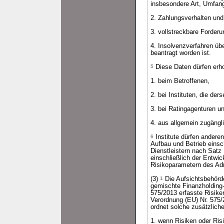
insbesondere Art, Umfang 
2. Zahlungsverhalten und
3. vollstreckbare Forde
4. Insolvenzverfahren üb
beantragt worden ist.
5
Diese Daten dürfen erh
1. beim Betroffenen,
2. bei Instituten, die der
3. bei Ratingagenturen u
4. aus allgemein zugängl
6
Institute dürfen andere
Aufbau und Betrieb einsc
Dienstleistern nach Satz
einschließlich der Entwi
Risikoparametern des Adre
(3)
1
Die Aufsichtsbehörde
gemischte Finanzholding-
575/2013 erfasste Risike
Verordnung (EU) Nr. 575
ordnet solche zusätzlich
1. wenn Risiken oder Ris