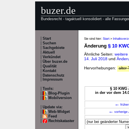
buzer.de
Bundesrecht - tagaktuell konsolidiert - alle Fassunge
Start
Sie sind hier:
Start
>
Inhaltsver
Suchen
Änderung
§ 10 KW
Sachgebiete
Aktuell
Ähnliche Seiten:
weiter
Verkündet
14. Juli 2018
und
Änderu
Über buzer.de
Qualität
Hervorhebungen:
alter 
Kontakt
Datenschutz
Impressum
Tools:
§ 10 KWG a
in der vor dem 14.
Blog-Plugin
Mobilversion
←
früher
Update via:
←
Web-Widget
vorherige 
Feed
Rechtskataster