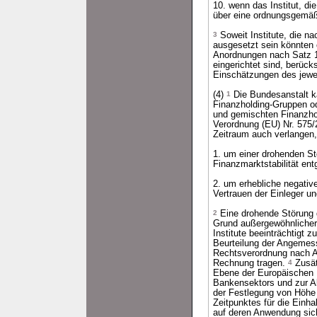
10. wenn das Institut, di
über eine ordnungsgemäß
3
Soweit Institute, die n
ausgesetzt sein könnten 
Anordnungen nach Satz 1 f
eingerichtet sind, berück
Einschätzungen des jewei
(4)
1
Die Bundesanstalt ka
Finanzholding-Gruppen od
und gemischten Finanzhol
Verordnung (EU) Nr. 575
Zeitraum auch verlangen, 
1. um einer drohenden St
Finanzmarktstabilität en
2. um erhebliche negati
Vertrauen der Einleger u
2
Eine drohende Störung 
Grund außergewöhnlicher 
Institute beeinträchtigt 
Beurteilung der Angemess
Rechtsverordnung nach A
Rechnung tragen.
4
Zusät
Ebene der Europäischen U
Bankensektors und zur Ab
der Festlegung von Höhe
Zeitpunktes für die Einha
auf deren Anwendung sic