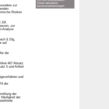
Für Ihre Internetseite -
Ticker aktuellste
esondere zur
Gesetzesänderungen
genden
emische Risiken
 10f,
assen, zur
en Analyse
nach § 10g,
e auf
ür die
tikel 467 Absatz
satz 5 und Artikel
igeverfahren und
74 der
mittlung der
Häufigkeit der
tsbehörde