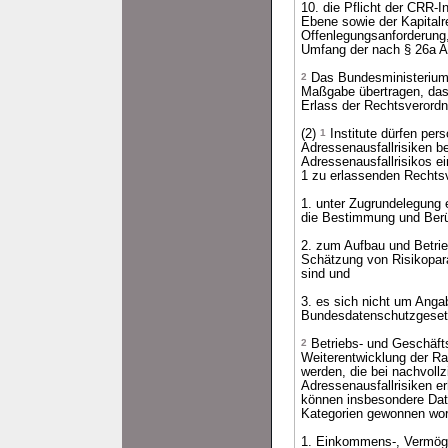
10. die Pflicht der CRR-I
Ebene sowie der Kapitalr
Offenlegungsanforderung
Umfang der nach § 26a Ab
2
Das Bundesministerium 
Maßgabe übertragen, das
Erlass der Rechtsverordn
(2)
1
Institute dürfen per
Adressenausfallrisiken b
Adressenausfallrisikos e
1 zu erlassenden Rechts
1. unter Zugrundelegung 
die Bestimmung und Berüc
2. zum Aufbau und Betrie
Schätzung von Risikoparam
sind und
3. es sich nicht um Anga
Bundesdatenschutzgeset
2
Betriebs- und Geschäft
Weiterentwicklung der R
werden, die bei nachvoll
Adressenausfallrisiken e
können insbesondere Date
Kategorien gewonnen wor
1. Einkommens-, Vermögen