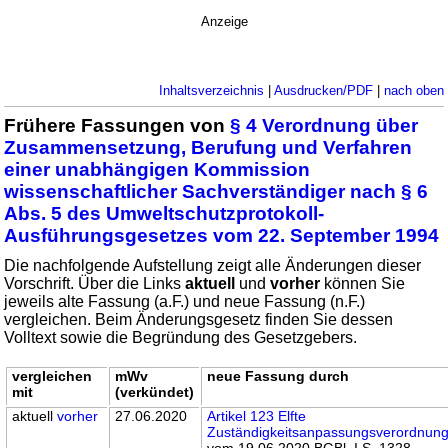
Anzeige
Inhaltsverzeichnis
|
Ausdrucken/PDF
|
nach oben
Frühere Fassungen von
§ 4 Verordnung über
Zusammensetzung, Berufung und Verfahren
einer unabhängigen Kommission
wissenschaftlicher Sachverständiger nach § 6
Abs. 5 des Umweltschutzprotokoll-
Ausführungsgesetzes vom 22. September 1994
Die nachfolgende Aufstellung zeigt alle Änderungen dieser
Vorschrift. Über die Links
aktuell
und
vorher
können Sie
jeweils alte Fassung (a.F.) und neue Fassung (n.F.)
vergleichen. Beim Änderungsgesetz finden Sie dessen
Volltext sowie die Begründung des Gesetzgebers.
vergleichen
mWv
neue Fassung durch
mit
(verkündet)
aktuell
vorher
27.06.2020
Artikel 123 Elfte
Zuständigkeitsanpassungsverordnun
vom 19.06.2020 BGBl. I S. 1328