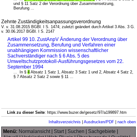
und § 11 Satz 2 der Verordnung über Zusammensetzung,
Berufung ...
Zehnte Zuständigkeitsanpassungsverordnung
V. v. 31.08.2015 BGBl. I S. 1474; zuletzt geändert durch Artikel 3 Abs. 3 G.
v. 30.06.2017 BGBl. I S. 2147
Artikel 99 10. ZustAnpV Änderung der Verordnung über
Zusammensetzung, Berufung und Verfahren einer
unabhängigen Kommission wissenschaftlicher
Sachverständiger nach § 6 Abs. 5 des
Umweltschutzprotokoll-Ausführungsgesetzes vom 22.
September 1994
... In §
4
Absatz 1 Satz 1, Absatz 3 Satz 1 und 2, Absatz 4 Satz 2,
§ 7 Absatz 2 Satz 2 sowie § 11 ...
Link zu dieser Seite
: https://www.buzer.de/gesetz/97/a199897.htm
Inhaltsverzeichnis
|
Ausdrucken/PDF
|
nach oben
Menü:
Normalansicht
|
Start
|
Suchen
|
Sachgebiete
|