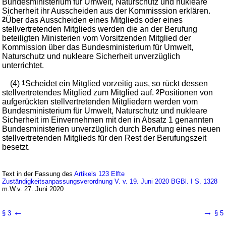
Bundesministerium für Umwelt, Naturschutz und nukleare
Sicherheit ihr Ausscheiden aus der Kommisssion erklären.
2
Über das Ausscheiden eines Mitglieds oder eines
stellvertretenden Mitglieds werden die an der Berufung
beteiligten Ministerien vom Vorsitzenden Mitglied der
Kommission über das Bundesministerium für Umwelt,
Naturschutz und nukleare Sicherheit unverzüglich
unterrichtet.
(4)
1
Scheidet ein Mitglied vorzeitig aus, so rückt dessen
stellvertretendes Mitglied zum Mitglied auf.
2
Positionen von
aufgerückten stellvertretenden Mitgliedern werden vom
Bundesministerium für Umwelt, Naturschutz und nukleare
Sicherheit im Einvernehmen mit den in Absatz 1 genannten
Bundesministerien unverzüglich durch Berufung eines neuen
stellvertretenden Mitglieds für den Rest der Berufungszeit
besetzt.
Text in der Fassung des
Artikels 123 Elfte
Zuständigkeitsanpassungsverordnung V. v. 19. Juni 2020 BGBl. I S. 1328
m.W.v. 27. Juni 2020
←
→
§ 3
§ 5