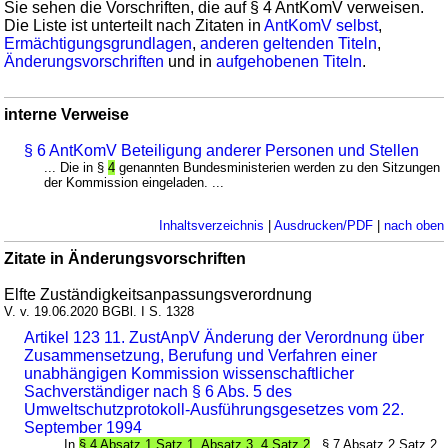
Sie sehen die Vorschriften, die auf § 4 AntKomV verweisen.
Die Liste ist unterteilt nach Zitaten in
AntKomV selbst
,
Ermächtigungsgrundlagen
,
anderen geltenden Titeln
,
Änderungsvorschriften
und in
aufgehobenen Titeln
.
interne Verweise
§ 6 AntKomV Beteiligung anderer Personen und Stellen
... Die in §
4
genannten Bundesministerien werden zu den Sitzungen
der Kommission eingeladen. ...
Inhaltsverzeichnis
|
Ausdrucken/PDF
|
nach oben
Zitate in Änderungsvorschriften
Elfte Zuständigkeitsanpassungsverordnung
V. v. 19.06.2020 BGBl. I S. 1328
Artikel 123 11. ZustAnpV Änderung der Verordnung über
Zusammensetzung, Berufung und Verfahren einer
unabhängigen Kommission wissenschaftlicher
Sachverständiger nach § 6 Abs. 5 des
Umweltschutzprotokoll-Ausführungsgesetzes vom 22.
September 1994
... In
§ 4 Absatz 1 Satz 1, Absatz 3, 4 Satz 2
, § 7 Absatz 2 Satz 2