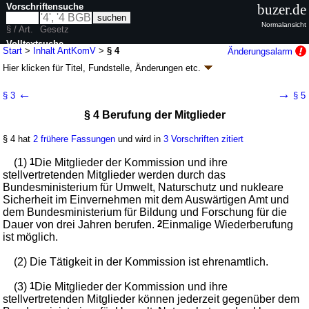
Vorschriftensuche
buzer.de
Normalansicht
§ / Art.
Gesetz
Volltextsuche
Start
>
Inhalt AntKomV
>
§ 4
Änderungsalarm
Hier klicken für
Titel, Fundstelle, Änderungen
etc.
nur in AntKomV
§ 4 - Verordnung über Zusammensetzung,
←
→
§ 3
§ 5
Berufung und Verfahren einer unabhängigen
§ 4 Berufung der Mitglieder
Kommission wissenschaftlicher
Sachverständiger nach § 6 Abs. 5 des
§ 4 hat
2 frühere Fassungen
und wird in
3 Vorschriften zitiert
Umweltschutzprotokoll-Ausführungsgesetzes
vom 22. September 1994 (AntKomV
k.a.Abk.
)
(1)
1
Die Mitglieder der Kommission und ihre
stellvertretenden Mitglieder werden durch das
V. v. 22.07.1999
BGBl. I S. 1660
; zuletzt geändert durch
Artikel 123
V. v.
Bundesministerium für Umwelt, Naturschutz und nukleare
19.06.2020
BGBl. I S. 1328
Sicherheit im Einvernehmen mit dem Auswärtigen Amt und
Geltung ab 27.07.1999; FNA: 2129-28-1
Umweltschutz
dem Bundesministerium für Bildung und Forschung für die
3 weitere Fassungen
|
wird in 3 Vorschriften zitiert
Dauer von drei Jahren berufen.
2
Einmalige Wiederberufung
ist möglich.
(2) Die Tätigkeit in der Kommission ist ehrenamtlich.
(3)
1
Die Mitglieder der Kommission und ihre
stellvertretenden Mitglieder können jederzeit gegenüber dem